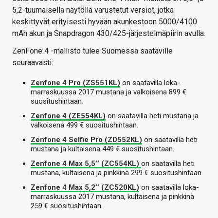
5,2-tuumaisella näytöllä varustetut versiot, jotka
keskittyvät erityisesti hyvään akunkestoon 5000/4100
mAh akun ja Snapdragon 430/425-järjestelmäpiirin avulla.
ZenFone 4 -mallisto tulee Suomessa saataville
seuraavasti:
Zenfone 4 Pro (ZS551KL)
on saatavilla loka-
marraskuussa 2017 mustana ja valkoisena 899 €
suositushintaan.
Zenfone 4 (ZE554KL)
on saatavilla heti mustana ja
valkoisena 499 € suositushintaan.
Zenfone 4 Selfie Pro (ZD552KL)
on saatavilla heti
mustana ja kultaisena 449 € suositushintaan.
Zenfone 4 Max 5,5’’ (ZC554KL)
on saatavilla heti
mustana, kultaisena ja pinkkinä 299 € suositushintaan.
Zenfone 4 Max 5,2’’ (ZC520KL)
on saatavilla loka-
marraskuussa 2017 mustana, kultaisena ja pinkkinä
259 € suositushintaan.