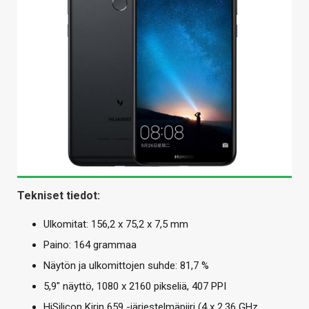
Tekniset tiedot:
Ulkomitat: 156,2 x 75,2 x 7,5 mm
Paino: 164 grammaa
Näytön ja ulkomittojen suhde: 81,7 %
5,9″ näyttö, 1080 x 2160 pikseliä, 407 PPI
HiSilicon Kirin 659 -järjestelmäpiiri (4 x 2,36 GHz