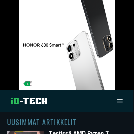
UUSIMMAT ARTIKKELIT
UUTISET
Testissä AMD Ryzen 7