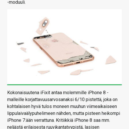
-moduuli.
Kokonaisuutena iFixit antaa molemmille iPhone 8 -
malleille korjattavuusarvosanaksi 6/10 pistettä, joka on
kohtalaisen hyvä tulos moneen muuhun viimeaikaiseen
lippulaivaälypuhelimeen nähden, mutta pisteen heikompi
iPhone 7:ään verrattuna. Kritiikkiä iPhone 8 saa mm.
neljästä erilaisesta ruuvikantatyypistä, lasisen