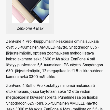
ZenFone 4 Max
ZenFone 4 Pro -huippumallin keskeisiä ominaisuuksia
ovat 5,5-tuumainen AMOLED-näyttö, Snapdragon 835 -
järjestelmäpiiri, optisen zoomauksen mahdollistava
kaksoiskamera sekä 3600 mAh akku. ZenFone 4:stä
löytyy puolestaan 5,5-tuumainen IPS-näyttö, Snapdragon
630 -järjestelmäpiiri, 12 megapikselin f1.8-aukkosuhteen
kamera sekä 3300 mAh akku.
ZenFone 4 Selfie Pro keskittyy nimensä mukaisesti
etukameraan, jossa käytetään sekä 12 että viiden
megapikselin kuvasensoreita. Puhelimessa on lisäksi
Snapdragon 625 -piiri, 5,5-tuumainen AMOLED-näyttö
sekä 3000 mAh akku. ZenFone 4 Max -mallista on 5,5- ja