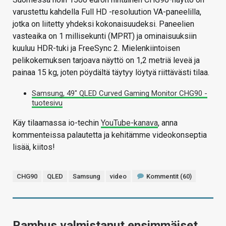
varustettu kahdella Full HD -resoluution VA-paneelilla,
jotka on liitetty yhdeksi kokonaisuudeksi. Paneelien
vasteaika on 1 millisekunti (MPRT) ja ominaisuuksiin
kuuluu HDR-tuki ja FreeSync 2. Mielenkiintoisen
pelikokemuksen tarjoava näyttö on 1,2 metriä leveä ja
painaa 15 kg, joten pöydältä täytyy löytyä riittävästi tilaa.
Samsung, 49″ QLED Curved Gaming Monitor CHG90 -
tuotesivu
Käy tilaamassa io-techin
YouTube-kanava
, anna
kommenteissa palautetta ja kehitämme videokonseptia
lisää, kiitos!
CHG90
QLED
Samsung
video
Kommentit (60)
Rambus valmistanut ensimmäiset