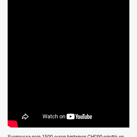
Suomessa noin 1500 euron hintainen CHG90-näyttö on