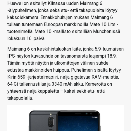
Huawei on esitellyt Kiinassa uuden Maimang 6
-älypuhelimen, jonka sekä etu- että takapuolelta löytyy
kaksoiskamera. Ennakkohuhujen mukaan Maimang 6
tullaan tuntemaan Euroopan markkinoilla Mate 10 Lite -
tuotenimellä. Mate 10 -mallisto esitellään Munchenissä
lokakuun 16. päivä.
Maimang 6 on keskihintaluokan laite, jonka 5,9-tuumaisen
IPS-näytön kuvasuhde on tavanomaista laajempi 18:9.
Tämän myötä näytön ja ulkomittojen välinen suhde
edustaa markkinoiden huippua. Puhelimen sisältä löytyy
Kirin 659 -järjestelmäpiiri, neljä gigatavua RAM-muistia,
64 Gt tallennustilaa ja 3340 mAh akku. Kameroita on
yhteensä neljä kappaletta – kaksi sekä etu- että
takapuolella.