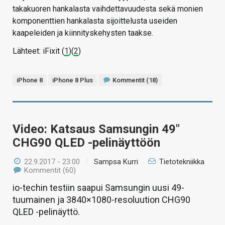
takakuoren hankalasta vaihdettavuudesta sekä monien
komponenttien hankalasta sijoittelusta useiden
kaapeleiden ja kiinnityskehysten taakse.
Lähteet: iFixit (
1
)(
2
)
iPhone 8
iPhone 8 Plus
Kommentit (18)
Video: Katsaus Samsungin 49″
CHG90 QLED -pelinäyttöön
22.9.2017 - 23:00
/
Sampsa Kurri
Tietotekniikka
Kommentit (60)
io-techin testiin saapui Samsungin uusi 49-
tuumainen ja 3840×1080-resoluution CHG90
QLED -pelinäyttö.