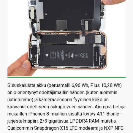
Sisuskaluista akku (perusmalli 6,96 Wh, Plus 10,28 Wh)
on pienentynyt edeltäjämalliin nähden (kuten aiemmin
uutisoimme) ja kamerasensorin fyysinen koko on
kasvanut edelliseen sukupolveen nähden. Aiempia tietoja
mukaillen iPhonen 8 -mallien sisältä löytyy A11 Bionic -
järjestelmäpiiri, 2/3 gigatavua LPDDR4 RAM-muistia,
Qualcommin Snapdragon X16 LTE-modeemi ja NXP NFC