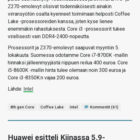
Z270-emolevyt olisivat todennäköisesti ainakin
virransyötön osalta kyenneet toimimaan helposti Coffee
Lake -prosessoreiden kanssa, joten kyse lienee
enemmäkin rahastuksesta. Core i3 -prosessorit tukee
virallisesti vain DDR4-2400-nopeutta.
Prosessorit ja Z370-emolevyt saapuvat myyntiin 5.
lokakuuta. Suomessa odotamme Core i7-8700K -mallin
hinnaksi jälleenmyyjästä riippuen reilua 400 euroa. Core
i5-8600K -mallin hinta tulee olemaan noin 300 euroa ja
Core i3-8350K:n vajaa 200 euroa.
Lähde:
Intel
8th gen Core
Coffee Lake
Intel
Kommentit (61)
Huawei esitteli Kiinassa 5,9-