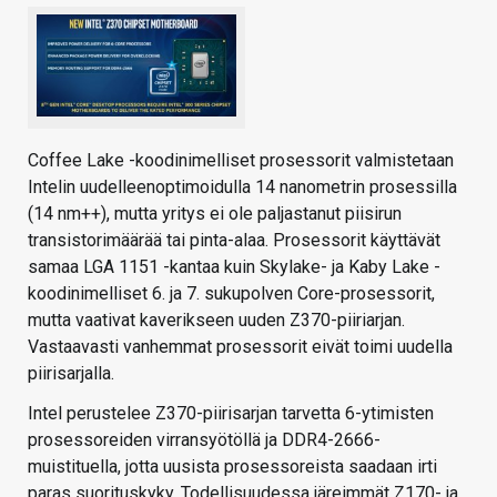
Coffee Lake -koodinimelliset prosessorit valmistetaan
Intelin uudelleenoptimoidulla 14 nanometrin prosessilla
(14 nm++), mutta yritys ei ole paljastanut piisirun
transistorimäärää tai pinta-alaa. Prosessorit käyttävät
samaa LGA 1151 -kantaa kuin Skylake- ja Kaby Lake -
koodinimelliset 6. ja 7. sukupolven Core-prosessorit,
mutta vaativat kaverikseen uuden Z370-piiriarjan.
Vastaavasti vanhemmat prosessorit eivät toimi uudella
piirisarjalla.
Intel perustelee Z370-piirisarjan tarvetta 6-ytimisten
prosessoreiden virransyötöllä ja DDR4-2666-
muistituella, jotta uusista prosessoreista saadaan irti
paras suorituskyky. Todellisuudessa järeimmät Z170- ja