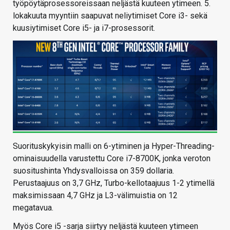
työpöytäprosessoreissaan neljästä kuuteen ytimeen. 5.
lokakuuta myyntiin saapuvat neliytimiset Core i3- sekä
kuusiytimiset Core i5- ja i7-prosessorit.
Suorituskykyisin malli on 6-ytiminen ja Hyper-Threading-
ominaisuudella varustettu Core i7-8700K, jonka veroton
suositushinta Yhdysvalloissa on 359 dollaria.
Perustaajuus on 3,7 GHz, Turbo-kellotaajuus 1-2 ytimellä
maksimissaan 4,7 GHz ja L3-välimuistia on 12
megatavua.
Myös Core i5 -sarja siirtyy neljästä kuuteen ytimeen