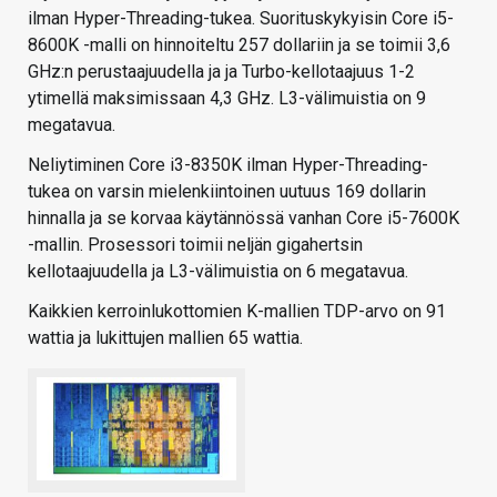
ilman Hyper-Threading-tukea. Suorituskykyisin Core i5-
8600K -malli on hinnoiteltu 257 dollariin ja se toimii 3,6
GHz:n perustaajuudella ja ja Turbo-kellotaajuus 1-2
ytimellä maksimissaan 4,3 GHz. L3-välimuistia on 9
megatavua.
Neliytiminen Core i3-8350K ilman Hyper-Threading-
tukea on varsin mielenkiintoinen uutuus 169 dollarin
hinnalla ja se korvaa käytännössä vanhan Core i5-7600K
-mallin. Prosessori toimii neljän gigahertsin
kellotaajuudella ja L3-välimuistia on 6 megatavua.
Kaikkien kerroinlukottomien K-mallien TDP-arvo on 91
wattia ja lukittujen mallien 65 wattia.