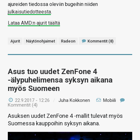
ajureiden tiedossa oleviin bugeihin niiden
julkaisutiedotteesta
.
Lataa AMD:n ajurit täältä
Ajurit
Näytönohjaimet
Radeon
Kommentit (8)
Asus tuo uudet ZenFone 4
-älypuhelimensa syksyn aikana
myös Suomeen
22.9.2017 - 12:26
/
Juha Kokkonen
Mobiili
Kommentit (4)
Asuksen uudet ZenFone 4 -mallit tulevat myös
Suomessa kauppoihin syksyn aikana.