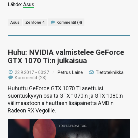
Lähde:
Asus
Asus
Zenfone 4
Kommentit (4)
Huhu: NVIDIA valmistelee GeForce
GTX 1070 Ti:n julkaisua
22.9.2017 - 00:27
/
Petrus Laine
Tietotekniikka
Kommentit (28)
Huhuttu GeForce GTX 1070 Ti asettuisi
suorituskyvyn osalta GTX 1070:n ja GTX 1080:n
välimaastoon aiheuttaen lisäpainetta AMD:n
Radeon RX Vegoille.