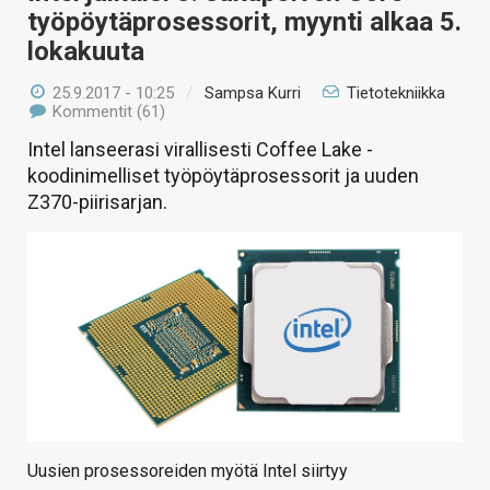
työpöytäprosessorit, myynti alkaa 5.
lokakuuta
25.9.2017 - 10:25
/
Sampsa Kurri
Tietotekniikka
Kommentit (61)
Intel lanseerasi virallisesti Coffee Lake -
koodinimelliset työpöytäprosessorit ja uuden
Z370-piirisarjan.
Uusien prosessoreiden myötä Intel siirtyy