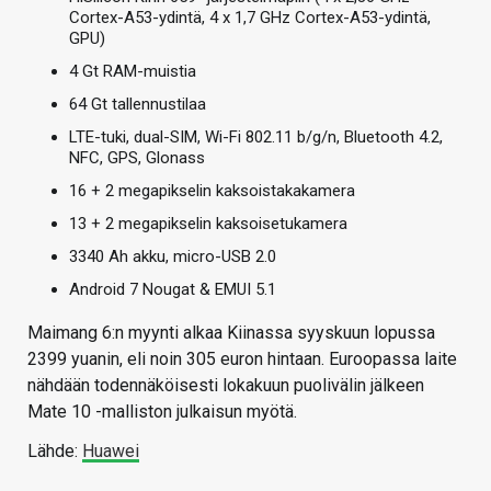
Cortex-A53-ydintä, 4 x 1,7 GHz Cortex-A53-ydintä,
GPU)
4 Gt RAM-muistia
64 Gt tallennustilaa
LTE-tuki, dual-SIM, Wi-Fi 802.11 b/g/n, Bluetooth 4.2,
NFC, GPS, Glonass
16 + 2 megapikselin kaksoistakakamera
13 + 2 megapikselin kaksoisetukamera
3340 Ah akku, micro-USB 2.0
Android 7 Nougat & EMUI 5.1
Maimang 6:n myynti alkaa Kiinassa syyskuun lopussa
2399 yuanin, eli noin 305 euron hintaan. Euroopassa laite
nähdään todennäköisesti lokakuun puolivälin jälkeen
Mate 10 -malliston julkaisun myötä.
Lähde:
Huawei