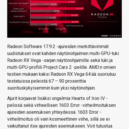
Radeon Software 17.9.2 -ajureiden merkittävimmät
uudistukset ovat kahden näytönohjaimen multi-GPU-tuki
Radeon RX Vega -sarjan näytönohjaimille sekä tuki ja
multi-GPU-profiili Project Cars 2 -pelille. AMD:n omien
testien mukaan kaksi Radeon RX Vega 64:ää suoriutuu
testatuissa peleistä 67 – 90 prosenttia
suorituskykyisemmin kuin yksi näytönohjain.
Ajurit korjaavat lisäksi ongelmia Hearts of Iron IV -
pelissä sekä virheellisen 1603 Error -virheilmoituksen
ajureiden asennuksen yhteydessä. 1603 Error -
virheilmoitus oli vain kosmeettinen virhe, sillä se ei
vaikuttanut itse ajureiden asennukseen. Voit tutustua