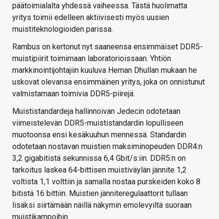
päätoimialalta yhdessä vaiheessa. Tästä huolimatta
yritys toimii edelleen aktiivisesti myös uusien
muistiteknologioiden parissa.
Rambus on kertonut nyt saaneensa ensimmäiset DDR5-
muistipiirit toimimaan laboratorioissaan. Yhtiön
markkinointijohtajiin kuuluva Heman Dhullan mukaan he
uskovat olevansa ensimmäinen yritys, joka on onnistunut
valmistamaan toimivia DDR5-piirejä.
Muististandardeja hallinnoivan Jedecin odotetaan
viimeistelevän DDR5-muististandardin lopulliseen
muotoonsa ensi kesäkuuhun mennessä. Standardin
odotetaan nostavan muistien maksiminopeuden DDR4:n
3,2 gigabitistä sekunnissa 6,4 Gbit/s:iin. DDR5:n on
tarkoitus laskea 64-bittisen muistiväylän jännite 1,2
voltista 1,1 volttiin ja samalla nostaa purskeiden koko 8
bitistä 16 bittiin. Muistien jänniteregulaattorit tullaan
lisäksi siirtämään näillä näkymin emolevyiltä suoraan
muistikampoihin.