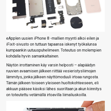
eApplen uusien iPhone 8 -mallien myynti alkoi eilen ja
iFixit-sivusto on tuttuun tapaansa iskenyt työkalunsa
kumpaankin uutuuspuhelimeen. Toteutus on molempien
kohdalla hyvin samankaltainen.
Näytön irrottaminen käy varsin helposti – alapäädyn
ruuvien avaamisen jälkeen riittää vesieristysliimojen
lämmitys, jonka jälkeen näyttömoduuli irtoaa rungosta.
Tämän jälkeen toiseen yleiseen huoltokohteeseen, eli
akkuun pääsee käsiksi lähes suoriltaan ja akun kiinnitys
on toteutettu vetämällä irtoavilla liimaliuskoilla.