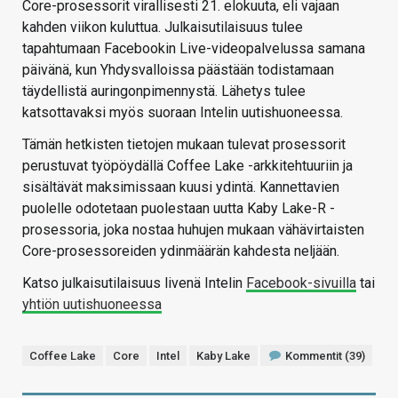
Core-prosessorit virallisesti 21. elokuuta, eli vajaan
kahden viikon kuluttua. Julkaisutilaisuus tulee
tapahtumaan Facebookin Live-videopalvelussa samana
päivänä, kun Yhdysvalloissa päästään todistamaan
täydellistä auringonpimennystä. Lähetys tulee
katsottavaksi myös suoraan Intelin uutishuoneessa.
Tämän hetkisten tietojen mukaan tulevat prosessorit
perustuvat työpöydällä Coffee Lake -arkkitehtuuriin ja
sisältävät maksimissaan kuusi ydintä. Kannettavien
puolelle odotetaan puolestaan uutta Kaby Lake-R -
prosessoria, joka nostaa huhujen mukaan vähävirtaisten
Core-prosessoreiden ydinmäärän kahdesta neljään.
Katso julkaisutilaisuus livenä Intelin
Facebook-sivuilla
tai
yhtiön uutishuoneessa
Coffee Lake
Core
Intel
Kaby Lake
Kommentit (39)