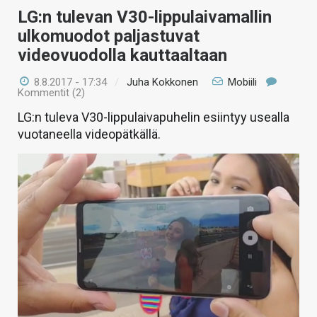
LG:n tulevan V30-lippulaivamallin
ulkomuodot paljastuvat
videovuodolla kauttaaltaan
8.8.2017 - 17:34
/
Juha Kokkonen
Mobiili
Kommentit (2)
LG:n tuleva V30-lippulaivapuhelin esiintyy usealla
vuotaneella videopätkällä.