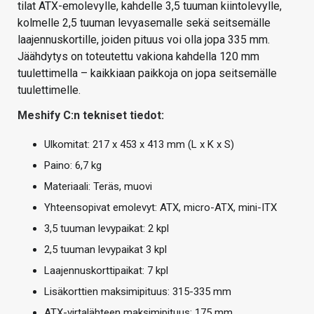
tilat ATX-emolevylle, kahdelle 3,5 tuuman kiintolevylle,
kolmelle 2,5 tuuman levyasemalle sekä seitsemälle
laajennuskortille, joiden pituus voi olla jopa 335 mm.
Jäähdytys on toteutettu vakiona kahdella 120 mm
tuulettimella – kaikkiaan paikkoja on jopa seitsemälle
tuulettimelle.
Meshify C:n tekniset tiedot:
Ulkomitat: 217 x 453 x 413 mm (L x K x S)
Paino: 6,7 kg
Materiaali: Teräs, muovi
Yhteensopivat emolevyt: ATX, micro-ATX, mini-ITX
3,5 tuuman levypaikat: 2 kpl
2,5 tuuman levypaikat 3 kpl
Laajennuskorttipaikat: 7 kpl
Lisäkorttien maksimipituus: 315-335 mm
ATX-virtalähteen maksimipituus: 175 mm