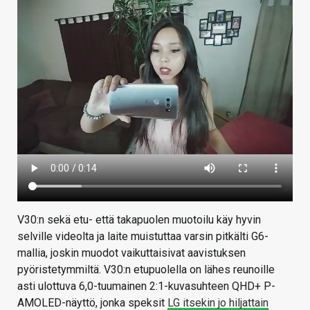
V30:n sekä etu- että takapuolen muotoilu käy hyvin
selville videolta ja laite muistuttaa varsin pitkälti G6-
mallia, joskin muodot vaikuttaisivat aavistuksen
pyöristetymmiltä. V30:n etupuolella on lähes reunoille
asti ulottuva 6,0-tuumainen 2:1-kuvasuhteen QHD+ P-
AMOLED-näyttö, jonka speksit
LG itsekin jo hiljattain