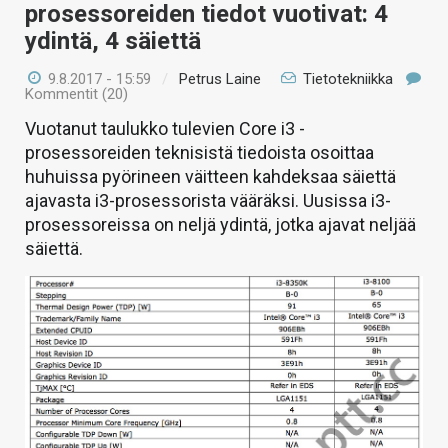
prosessoreiden tiedot vuotivat: 4
ydintä, 4 säiettä
9.8.2017 - 15:59
/
Petrus Laine
Tietotekniikka
Kommentit (20)
Vuotanut taulukko tulevien Core i3 -
prosessoreiden teknisistä tiedoista osoittaa
huhuissa pyörineen väitteen kahdeksaa säiettä
ajavasta i3-prosessorista vääräksi. Uusissa i3-
prosessoreissa on neljä ydintä, jotka ajavat neljää
säiettä.