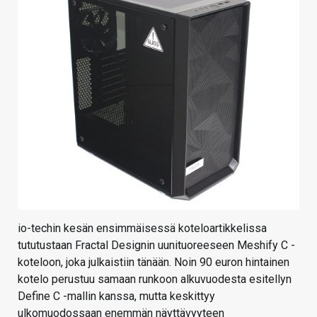
io-techin kesän ensimmäisessä koteloartikkelissa
tututustaan Fractal Designin uunituoreeseen Meshify C -
koteloon, joka julkaistiin tänään. Noin 90 euron hintainen
kotelo perustuu samaan runkoon alkuvuodesta esitellyn
Define C -mallin kanssa, mutta keskittyy
ulkomuodossaan enemmän näyttävyyteen