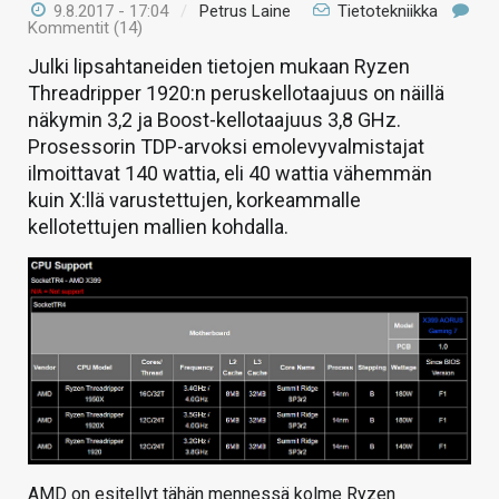
9.8.2017 - 17:04
/
Petrus Laine
Tietotekniikka
Kommentit (14)
Julki lipsahtaneiden tietojen mukaan Ryzen
Threadripper 1920:n peruskellotaajuus on näillä
näkymin 3,2 ja Boost-kellotaajuus 3,8 GHz.
Prosessorin TDP-arvoksi emolevyvalmistajat
ilmoittavat 140 wattia, eli 40 wattia vähemmän
kuin X:llä varustettujen, korkeammalle
kellotettujen mallien kohdalla.
AMD on esitellyt tähän mennessä kolme Ryzen