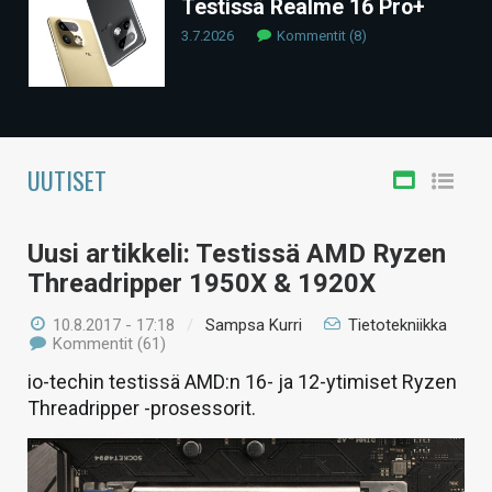
Testissä Realme 16 Pro+
KAUPPA
3.7.2026
Kommentit (8)
VAIHDA TEEMA
UUTISET
HAKU
Uusi artikkeli: Testissä AMD Ryzen
Threadripper 1950X & 1920X
10.8.2017 - 17:18
/
Sampsa Kurri
Tietotekniikka
Kommentit (61)
io-techin testissä AMD:n 16- ja 12-ytimiset Ryzen
Threadripper -prosessorit.