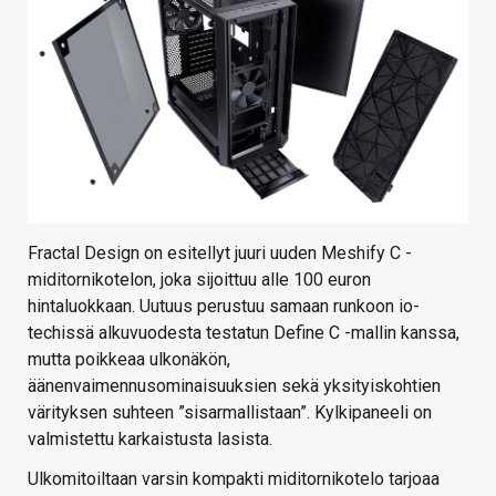
Fractal Design on esitellyt juuri uuden Meshify C -
miditornikotelon, joka sijoittuu alle 100 euron
hintaluokkaan. Uutuus perustuu samaan runkoon io-
techissä alkuvuodesta testatun Define C -mallin kanssa,
mutta poikkeaa ulkonäkön,
äänenvaimennusominaisuuksien sekä yksityiskohtien
värityksen suhteen ”sisarmallistaan”. Kylkipaneeli on
valmistettu karkaistusta lasista.
Ulkomitoiltaan varsin kompakti miditornikotelo tarjoaa