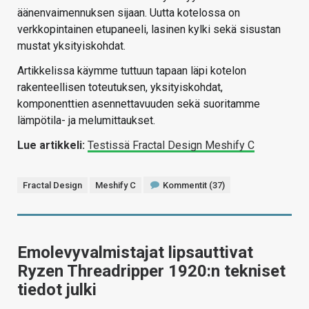
äänenvaimennuksen sijaan. Uutta kotelossa on
verkkopintainen etupaneeli, lasinen kylki sekä sisustan
mustat yksityiskohdat.
Artikkelissa käymme tuttuun tapaan läpi kotelon
rakenteellisen toteutuksen, yksityiskohdat,
komponenttien asennettavuuden sekä suoritamme
lämpötila- ja melumittaukset.
Lue artikkeli:
Testissä Fractal Design Meshify C
Fractal Design
Meshify C
Kommentit (37)
Emolevyvalmistajat lipsauttivat
Ryzen Threadripper 1920:n tekniset
tiedot julki