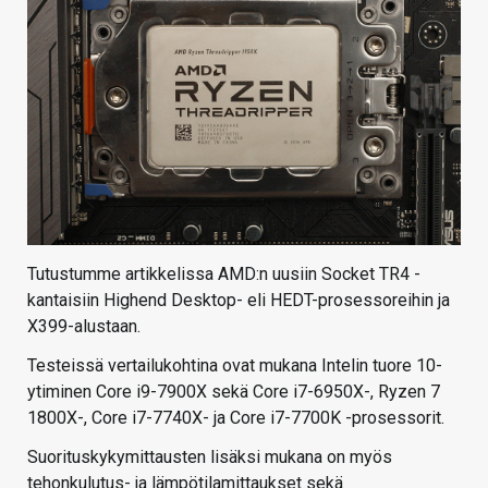
Tutustumme artikkelissa AMD:n uusiin Socket TR4 -
kantaisiin Highend Desktop- eli HEDT-prosessoreihin ja
X399-alustaan.
Testeissä vertailukohtina ovat mukana Intelin tuore 10-
ytiminen Core i9-7900X sekä Core i7-6950X-, Ryzen 7
1800X-, Core i7-7740X- ja Core i7-7700K -prosessorit.
Suorituskykymittausten lisäksi mukana on myös
tehonkulutus- ja lämpötilamittaukset sekä