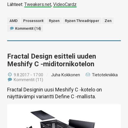
Lähteet:
Tweakers.net
,
VideoCardz
AMD
Prosessorit
Ryzen
Ryzen Threadripper
Zen
Kommentit (14)
Fractal Design esitteli uuden
Meshify C -miditornikotelon
9.8.2017 - 17:00
/
Juha Kokkonen
Tietotekniikka
Kommentit (11)
Fractal Designin uusi Meshify C -kotelo on
näyttävämpi variantti Define C -mallista.