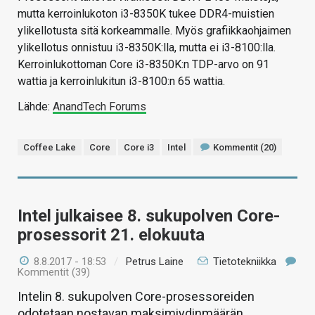
mutta kerroinlukoton i3-8350K tukee DDR4-muistien
ylikellotusta sitä korkeammalle. Myös grafiikkaohjaimen
ylikellotus onnistuu i3-8350K:lla, mutta ei i3-8100:lla.
Kerroinlukottoman Core i3-8350K:n TDP-arvo on 91
wattia ja kerroinlukitun i3-8100:n 65 wattia.
Lähde:
AnandTech Forums
Coffee Lake
Core
Core i3
Intel
Kommentit (20)
Intel julkaisee 8. sukupolven Core-
prosessorit 21. elokuuta
8.8.2017 - 18:53
/
Petrus Laine
Tietotekniikka
Kommentit (39)
Intelin 8. sukupolven Core-prosessoreiden
odotetaan nostavan maksimiydinmäärän