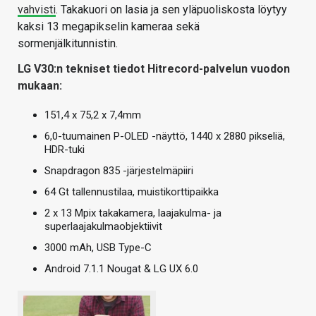
vahvisti
. Takakuori on lasia ja sen yläpuoliskosta löytyy
kaksi 13 megapikselin kameraa sekä
sormenjälkitunnistin.
LG V30:n tekniset tiedot Hitrecord-palvelun vuodon
mukaan:
151,4 x 75,2 x 7,4mm
6,0-tuumainen P-OLED -näyttö, 1440 x 2880 pikseliä,
HDR-tuki
Snapdragon 835 -järjestelmäpiiri
64 Gt tallennustilaa, muistikorttipaikka
2 x 13 Mpix takakamera, laajakulma- ja
superlaajakulmaobjektiivit
3000 mAh, USB Type-C
Android 7.1.1 Nougat & LG UX 6.0