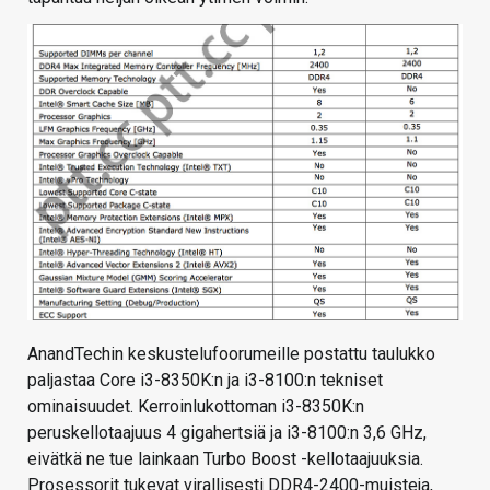
AnandTechin keskustelufoorumeille postattu taulukko
paljastaa Core i3-8350K:n ja i3-8100:n tekniset
ominaisuudet. Kerroinlukottoman i3-8350K:n
peruskellotaajuus 4 gigahertsiä ja i3-8100:n 3,6 GHz,
eivätkä ne tue lainkaan Turbo Boost -kellotaajuuksia.
Prosessorit tukevat virallisesti DDR4-2400-muisteja,