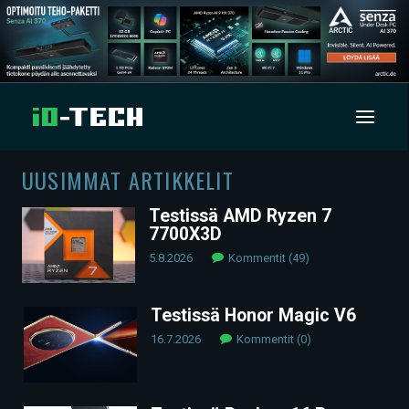
UUSIMMAT ARTIKKELIT
UUTISET
Testissä AMD Ryzen 7
7700X3D
ARTIKKELIT
5.8.2026
Kommentit (49)
VIDEOT
Testissä Honor Magic V6
TECHBBS
16.7.2026
Kommentit (0)
TIETOA
HINTA.FI