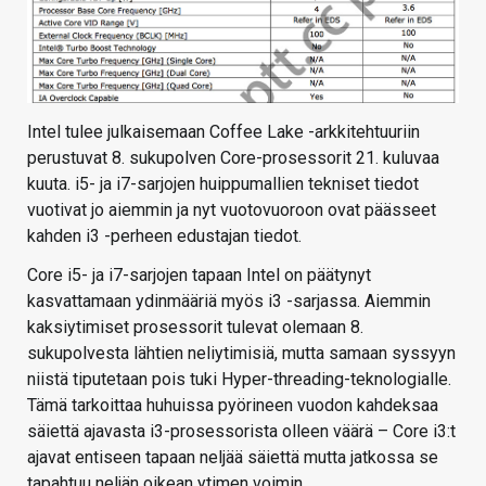
Intel tulee julkaisemaan Coffee Lake -arkkitehtuuriin
perustuvat 8. sukupolven Core-prosessorit 21. kuluvaa
kuuta. i5- ja i7-sarjojen huippumallien tekniset tiedot
vuotivat jo aiemmin ja nyt vuotovuoroon ovat päässeet
kahden i3 -perheen edustajan tiedot.
Core i5- ja i7-sarjojen tapaan Intel on päätynyt
kasvattamaan ydinmääriä myös i3 -sarjassa. Aiemmin
kaksiytimiset prosessorit tulevat olemaan 8.
sukupolvesta lähtien neliytimisiä, mutta samaan syssyyn
niistä tiputetaan pois tuki Hyper-threading-teknologialle.
Tämä tarkoittaa huhuissa pyörineen vuodon kahdeksaa
säiettä ajavasta i3-prosessorista olleen väärä – Core i3:t
ajavat entiseen tapaan neljää säiettä mutta jatkossa se
tapahtuu neljän oikean ytimen voimin.