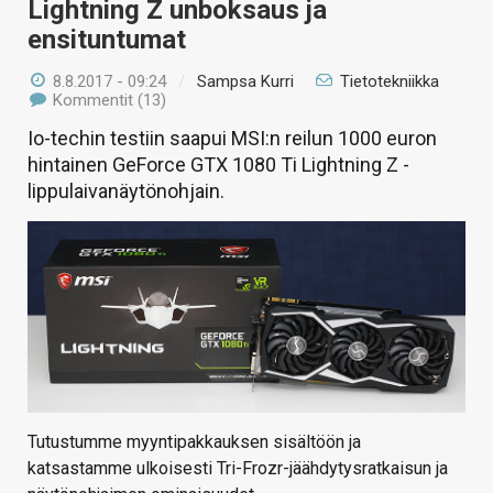
Lightning Z unboksaus ja
ensituntumat
8.8.2017 - 09:24
/
Sampsa Kurri
Tietotekniikka
Kommentit (13)
Io-techin testiin saapui MSI:n reilun 1000 euron
hintainen GeForce GTX 1080 Ti Lightning Z -
lippulaivanäytönohjain.
Tutustumme myyntipakkauksen sisältöön ja
katsastamme ulkoisesti Tri-Frozr-jäähdytysratkaisun ja