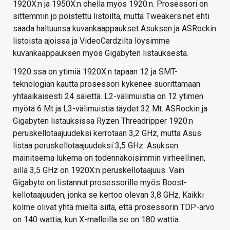
1920X:n ja 1950X:n ohella myös 1920:n. Prosessori on
sittemmin jo poistettu listoilta, mutta Tweakers.net ehti
saada haltuunsa kuvankaappaukset Asuksen ja ASRockin
listoista ajoissa ja VideoCardzilta löysimme
kuvankaappauksen myös Gigabyten listauksesta.
1920:ssa on ytimiä 1920X:n tapaan 12 ja SMT-
teknologian kautta prosessori kykenee suorittamaan
yhtäaikaisesti 24 säiettä. L2-välimuistia on 12 ytimen
myötä 6 Mt ja L3-välimuistia täydet 32 Mt. ASRockin ja
Gigabyten listauksissa Ryzen Threadripper 1920:n
peruskellotaajuudeksi kerrotaan 3,2 GHz, mutta Asus
listaa peruskellotaajuudeksi 3,5 GHz. Asuksen
mainitsema lukema on todennäköisimmin virheellinen,
sillä 3,5 GHz on 1920X:n peruskellotaajuus. Vain
Gigabyte on listannut prosessorille myös Boost-
kellotaajuuden, jonka se kertoo olevan 3,8 GHz. Kaikki
kolme olivat yhtä mieltä siitä, että prosessorin TDP-arvo
on 140 wattia, kun X-malleilla se on 180 wattia.