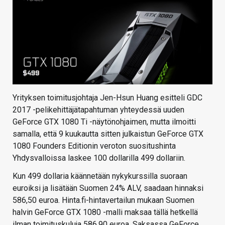
Yrityksen toimitusjohtaja Jen-Hsun Huang esitteli GDC
2017 -pelikehittäjätapahtuman yhteydessä uuden
GeForce GTX 1080 Ti -näytönohjaimen, mutta ilmoitti
samalla, että 9 kuukautta sitten julkaistun GeForce GTX
1080 Founders Editionin veroton suositushinta
Yhdysvalloissa laskee 100 dollarilla 499 dollariin.
Kun 499 dollaria käännetään nykykurssilla suoraan
euroiksi ja lisätään Suomen 24% ALV, saadaan hinnaksi
586,50 euroa. Hinta.fi-hintavertailun mukaan Suomen
halvin GeForce GTX 1080 -malli maksaa tällä hetkellä
ilman toimituskuluja 586,90 euroa. Saksassa GeForce