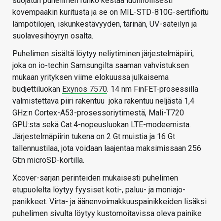
suojatun puhelimen runko kestää luonnollisesti
kovempaakin kuritusta ja se on MIL-STD-810G-sertifioitu
lämpötilojen, iskunkestävyyden, tärinän, UV-säteilyn ja
suolavesihöyryn osalta.
Puhelimen sisältä löytyy neliytiminen järjestelmäpiiri,
joka on io-techin Samsungilta saaman vahvistuksen
mukaan yrityksen viime elokuussa julkaisema
budjettiluokan
Exynos 7570
. 14 nm FinFET-prosessilla
valmistettava piiri rakentuu joka rakentuu neljästä 1,4
GHz:n Cortex-A53-prosessoriytimestä, Mali-T720
GPU:sta sekä Cat.4-nopeusluokan LTE-modeemista.
Järjestelmäpiirin tukena on 2 Gt muistia ja 16 Gt
tallennustilaa, jota voidaan laajentaa maksimissaan 256
Gt:n microSD-kortilla.
Xcover-sarjan perinteiden mukaisesti puhelimen
etupuolelta löytyy fyysiset koti-, paluu- ja moniajo-
panikkeet. Virta- ja äänenvoimakkuuspainikkeiden lisäksi
puhelimen sivulta löytyy kustomoitavissa oleva painike