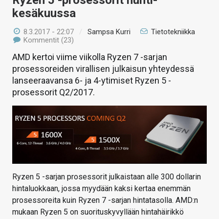
Ryzen 5 -prosessorit huhti-
kesäkuussa
8.3.2017 - 22:07
/
Sampsa Kurri
Tietotekniikka
Kommentit (23)
AMD kertoi viime viikolla Ryzen 7 -sarjan
prosessoreiden virallisen julkaisun yhteydessä
lanseeraavansa 6- ja 4-ytimiset Ryzen 5 -
prosessorit Q2/2017.
Ryzen 5 -sarjan prosessorit julkaistaan alle 300 dollarin
hintaluokkaan, jossa myydään kaksi kertaa enemmän
prosessoreita kuin Ryzen 7 -sarjan hintatasolla. AMD:n
mukaan Ryzen 5 on suorituskyvyllään hintahäirikkö