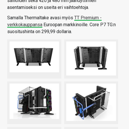
säiliöiden sekä 420 ja 480 mm jäähdyttimien
asentamiseksi on useita eri vaihtoehtoja.
Samalla Thermaltake avasi myös
TT Premium -
verkkokauppansa
Euroopan markkinoille. Core P7 TG:n
suositushinta on 299,99 dollaria.