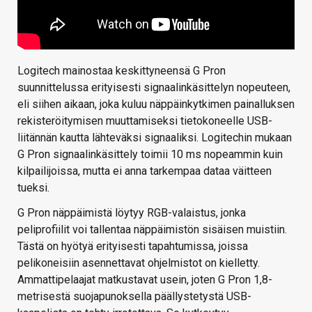
Logitech mainostaa keskittyneensä G Pron
suunnittelussa erityisesti signaalinkäsittelyn nopeuteen,
eli siihen aikaan, joka kuluu näppäinkytkimen painalluksen
rekisteröitymisen muuttamiseksi tietokoneelle USB-
liitännän kautta lähteväksi signaaliksi. Logitechin mukaan
G Pron signaalinkäsittely toimii 10 ms nopeammin kuin
kilpailijoissa, mutta ei anna tarkempaa dataa väitteen
tueksi.
G Pron näppäimistä löytyy RGB-valaistus, jonka
peliprofiilit voi tallentaa näppäimistön sisäisen muistiin.
Tästä on hyötyä erityisesti tapahtumissa, joissa
pelikoneisiin asennettavat ohjelmistot on kielletty.
Ammattipelaajat matkustavat usein, joten G Pron 1,8-
metrisestä suojapunoksella päällystetystä USB-