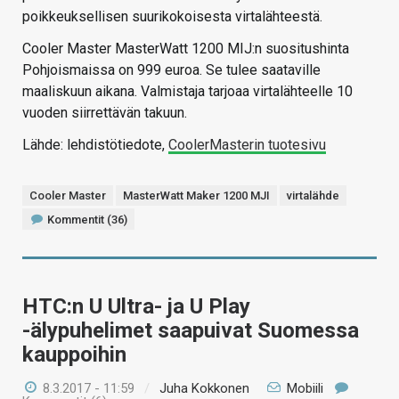
poikkeuksellisen suurikokoisesta virtalähteestä.
Cooler Master MasterWatt 1200 MIJ:n suositushinta
Pohjoismaissa on 999 euroa. Se tulee saataville
maaliskuun aikana. Valmistaja tarjoaa virtalähteelle 10
vuoden siirrettävän takuun.
Lähde: lehdistötiedote,
CoolerMasterin tuotesivu
Cooler Master
MasterWatt Maker 1200 MJI
virtalähde
Kommentit (36)
HTC:n U Ultra- ja U Play
-älypuhelimet saapuivat Suomessa
kauppoihin
8.3.2017 - 11:59
/
Juha Kokkonen
Mobiili