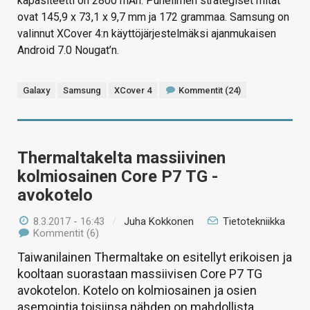
kapasiteetti on 2800 mAh. Puhelimen strategiset mitat
ovat 145,9 x 73,1 x 9,7 mm ja 172 grammaa. Samsung on
valinnut XCover 4:n käyttöjärjestelmäksi ajanmukaisen
Android 7.0 Nougat’n.
Galaxy
Samsung
XCover 4
Kommentit (24)
Thermaltakelta massiivinen
kolmiosainen Core P7 TG -
avokotelo
8.3.2017 - 16:43
/
Juha Kokkonen
Tietotekniikka
Kommentit (6)
Taiwanilainen Thermaltake on esitellyt erikoisen ja
kooltaan suorastaan massiivisen Core P7 TG
avokotelon. Kotelo on kolmiosainen ja osien
asemointia toisiinsa nähden on mahdollista