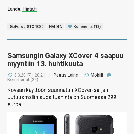
Lähde:
Hinta.fi
GeForce GTX 1080
NVIDIA
Kommentit (13)
Samsungin Galaxy XCover 4 saapuu
myyntiin 13. huhtikuuta
8.3.2017 - 20:21
/
Petrus Laine
Mobiili
Kommentit (24)
Kovaan käyttöön suunnatun XCover-sarjan
uutuusmallin suositushinta on Suomessa 299
euroa