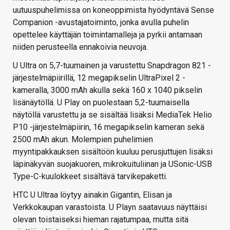
uutuuspuhelimissa on koneoppimista hyödyntävä Sense
Companion -avustajatoiminto, jonka avulla puhelin
opettelee käyttäjän toimintamalleja ja pyrkii antamaan
niiden perusteella ennakoivia neuvoja.
U Ultra on 5,7-tuumainen ja varustettu Snapdragon 821 -
järjestelmäpiirillä, 12 megapikselin UltraPixel 2 -
kameralla, 3000 mAh akulla sekä 160 x 1040 pikselin
lisänäytöllä. U Play on puolestaan 5,2-tuumaisella
näytöllä varustettu ja se sisältää lisäksi MediaTek Helio
P10 -järjestelmäpiirin, 16 megapikselin kameran sekä
2500 mAh akun. Molempien puhelimien
myyntipakkauksen sisältöön kuuluu perusjuttujen lisäksi
läpinäkyvän suojakuoren, mikrokuituliinan ja USonic-USB
Type-C-kuulokkeet sisältävä tarvikepaketti.
HTC U Ultraa löytyy ainakin Gigantin, Elisan ja
Verkkokaupan varastoista. U Playn saatavuus näyttäisi
olevan toistaiseksi hieman rajatumpaa, mutta sitä