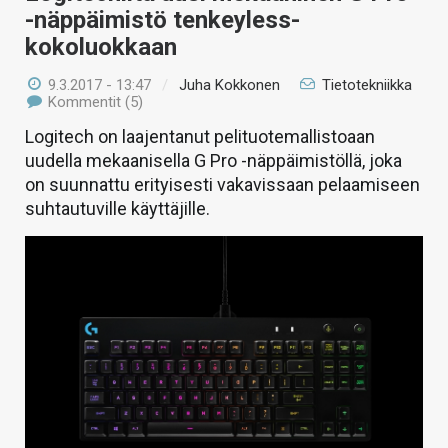
-näppäimistö tenkeyless-
kokoluokkaan
9.3.2017 - 13:47
/
Juha Kokkonen
Tietotekniikka
Kommentit (5)
Logitech on laajentanut pelituotemallistoaan
uudella mekaanisella G Pro -näppäimistöllä, joka
on suunnattu erityisesti vakavissaan pelaamiseen
suhtautuville käyttäjille.