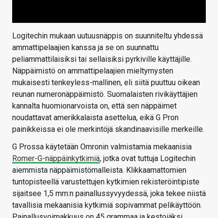
Logitechin mukaan uutuusnäppis on suunniteltu yhdessä
ammattipelaajien kanssa ja se on suunnattu
peliammattilaisiksi tai sellaisiksi pyrkiville käyttäjille.
Näppäimistö on ammattipelaajien mieltymysten
mukaisesti tenkeyless-mallinen, eli siitä puuttuu oikean
reunan numeronäppäimistö. Suomalaisten rivikäyttäjien
kannalta huomionarvoista on, että sen näppäimet
noudattavat amerikkalaista asettelua, eikä G Pron
painikkeissa ei ole merkintöjä skandinaavisille merkeille.
G Prossa käytetään Omronin valmistamia mekaanisia
Romer-G-näppäinkytkimiä
, jotka ovat tuttuja Logitechin
aiemmista näppäimistömalleista. Klikkaamattomien
tuntopisteellä varustettujen kytkimien rekisteröintipiste
sijaitsee 1,5 mm:n painallussyvyydessä, joka tekee niistä
tavallisia mekaanisia kytkimiä sopivammat pelikäyttöön.
Painallusvoimakkuus on 45 grammaa ja kestoiäksi