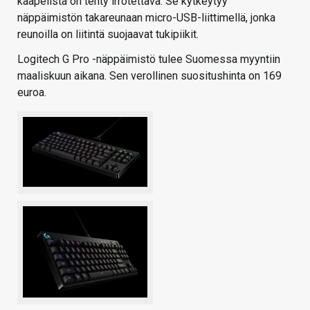
kaapelista on tehty irrotettava. Se kytkeytyy
näppäimistön takareunaan micro-USB-liittimellä, jonka
reunoilla on liitintä suojaavat tukipiikit.
Logitech G Pro -näppäimistö tulee Suomessa myyntiin
maaliskuun aikana. Sen verollinen suositushinta on 169
euroa.