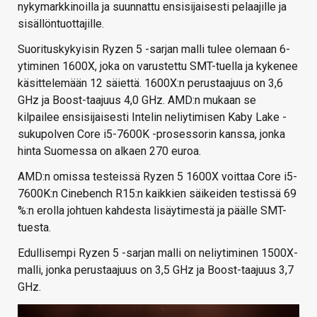
nykymarkkinoilla ja suunnattu ensisijaisesti pelaajille ja
sisällöntuottajille.
Suorituskykyisin Ryzen 5 -sarjan malli tulee olemaan 6-
ytiminen 1600X, joka on varustettu SMT-tuella ja kykenee
käsittelemään 12 säiettä. 1600X:n perustaajuus on 3,6
GHz ja Boost-taajuus 4,0 GHz. AMD:n mukaan se
kilpailee ensisijaisesti Intelin neliytimisen Kaby Lake -
sukupolven Core i5-7600K -prosessorin kanssa, jonka
hinta Suomessa on alkaen 270 euroa.
AMD:n omissa testeissä Ryzen 5 1600X voittaa Core i5-
7600K:n Cinebench R15:n kaikkien säikeiden testissä 69
%:n erolla johtuen kahdesta lisäytimestä ja päälle SMT-
tuesta.
Edullisempi Ryzen 5 -sarjan malli on neliytiminen 1500X-
malli, jonka perustaajuus on 3,5 GHz ja Boost-taajuus 3,7
GHz.