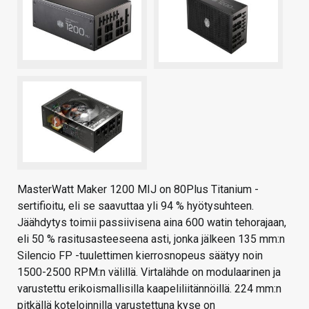
MasterWatt Maker 1200 MIJ on 80Plus Titanium -
sertifioitu, eli se saavuttaa yli 94 % hyötysuhteen.
Jäähdytys toimii passiivisena aina 600 watin tehorajaan,
eli 50 % rasitusasteeseena asti, jonka jälkeen 135 mm:n
Silencio FP -tuulettimen kierrosnopeus säätyy noin
1500-2500 RPM:n välillä. Virtalähde on modulaarinen ja
varustettu erikoismallisilla kaapeliliitännöillä. 224 mm:n
pitkällä koteloinnilla varustettuna kyse on