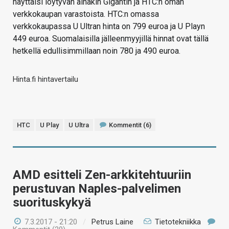
näyttäisi löytyvän ainakin Gigantin ja HTC:n oman
verkkokaupan varastoista. HTC:n omassa
verkkokaupassa U Ultran hinta on 799 euroa ja U Playn
449 euroa. Suomalaisilla jälleenmyyjillä hinnat ovat tällä
hetkellä edullisimmillaan noin 780 ja 490 euroa.
Hinta.fi hintavertailu
HTC
U Play
U Ultra
Kommentit (6)
AMD esitteli Zen-arkkitehtuuriin
perustuvan Naples-palvelimen
suorituskykyä
7.3.2017 - 21:20
/
Petrus Laine
Tietotekniikka