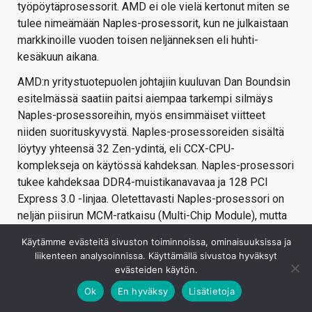
työpöytäprosessorit. AMD ei ole vielä kertonut miten se
tulee nimeämään Naples-prosessorit, kun ne julkaistaan
markkinoille vuoden toisen neljänneksen eli huhti-
kesäkuun aikana.
AMD:n yritystuotepuolen johtajiin kuuluvan Dan Boundsin
esitelmässä saatiin paitsi aiempaa tarkempi silmäys
Naples-prosessoreihin, myös ensimmäiset viitteet
niiden suorituskyvystä. Naples-prosessoreiden sisältä
löytyy yhteensä 32 Zen-ydintä, eli CCX-CPU-
komplekseja on käytössä kahdeksan. Naples-prosessori
tukee kahdeksaa DDR4-muistikanavavaa ja 128 PCI
Express 3.0 -linjaa. Oletettavasti Naples-prosessori on
neljän piisirun MCM-ratkaisu (Multi-Chip Module), mutta
AMD ei ole toistaiseksi varmistanut asiaa.
Käytämme evästeitä sivuston toiminnoissa, ominaisuuksissa ja
liikenteen analysoinnissa. Käyttämällä sivustoa hyväksyt
evästeiden käytön.
Ok
En hyväksy
Lisätietoja