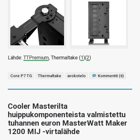
Lähde:
TTPremium
, Thermaltake (
1
)(
2
)
Core P7 TG
Thermaltake
avokotelo
Kommentit (6)
Cooler Masterilta
huippukomponenteista valmistettu
tuhannen euron MasterWatt Maker
1200 MIJ -virtalähde