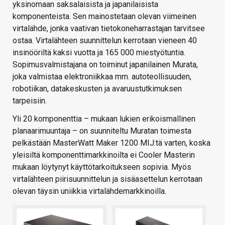
yksinomaan saksalaisista ja japanilaisista
komponenteista. Sen mainostetaan olevan viimeinen
virtalähde, jonka vaativan tietokoneharrastajan tarvitsee
ostaa. Virtalähteen suunnittelun kerrotaan vieneen 40
insinööriltä kaksi vuotta ja 165 000 miestyötuntia.
Sopimusvalmistajana on toiminut japanilainen Murata,
joka valmistaa elektroniikkaa mm. autoteollisuuden,
robotiikan, datakeskusten ja avaruustutkimuksen
tarpeisiin.
Yli 20 komponenttia – mukaan lukien erikoismallinen
planaarimuuntaja – on suunniteltu Muratan toimesta
pelkästään MasterWatt Maker 1200 MIJ:tä varten, koska
yleisiltä komponenttimarkkinoilta ei Cooler Masterin
mukaan löytynyt käyttötarkoitukseen sopivia. Myös
virtalähteen piirisuunnittelun ja sisäasettelun kerrotaan
olevan täysin uniikkia virtalähdemarkkinoilla.