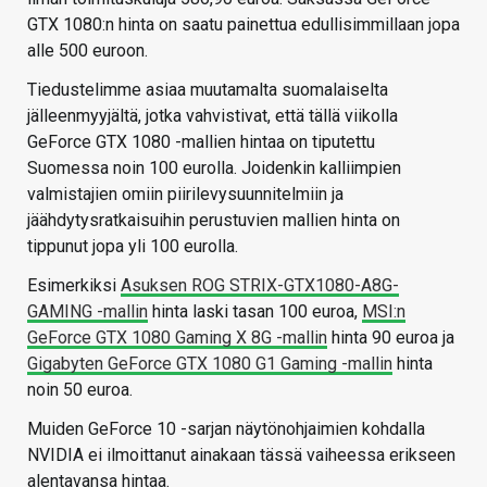
GTX 1080:n hinta on saatu painettua edullisimmillaan jopa
alle 500 euroon.
Tiedustelimme asiaa muutamalta suomalaiselta
jälleenmyyjältä, jotka vahvistivat, että tällä viikolla
GeForce GTX 1080 -mallien hintaa on tiputettu
Suomessa noin 100 eurolla. Joidenkin kalliimpien
valmistajien omiin piirilevysuunnitelmiin ja
jäähdytysratkaisuihin perustuvien mallien hinta on
tippunut jopa yli 100 eurolla.
Esimerkiksi
Asuksen ROG STRIX-GTX1080-A8G-
GAMING -mallin
hinta laski tasan 100 euroa,
MSI:n
GeForce GTX 1080 Gaming X 8G -mallin
hinta 90 euroa ja
Gigabyten GeForce GTX 1080 G1 Gaming -mallin
hinta
noin 50 euroa.
Muiden GeForce 10 -sarjan näytönohjaimien kohdalla
NVIDIA ei ilmoittanut ainakaan tässä vaiheessa erikseen
alentavansa hintaa.