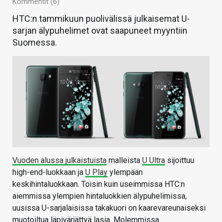
Kommentit (6)
HTC:n tammikuun puolivälissä julkaisemat U-
sarjan älypuhelimet ovat saapuneet myyntiin
Suomessa.
Vuoden alussa julkaistuista
malleista
U Ultra
sijoittuu
high-end-luokkaan ja
U Play
ylempään
keskihintaluokkaan. Toisin kuin useimmissa HTC:n
aiemmissa ylempien hintaluokkien älypuhelimissa,
uusissa U-sarjalaisissa takakuori on kaarevareunaiseksi
muotoiltua läpivärjättyä lasia. Molemmissa