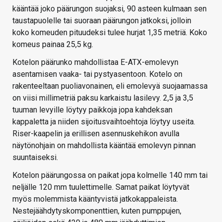
kääntää joko päärungon suojaksi, 90 asteen kulmaan sen
taustapuolelle tai suoraan päärungon jatkoksi, jolloin
koko komeuden pituudeksi tulee hurjat 1,35 metriä. Koko
komeus painaa 25,5 kg.
Kotelon päärunko mahdollistaa E-ATX-emolevyn
asentamisen vaaka- tai pystyasentoon. Kotelo on
rakenteeltaan puoliavonainen, eli emolevyä suojaamassa
on viisi millimetriä paksu karkaistu lasilevy. 2,5 ja 3,5
tuuman levyille löytyy paikkoja jopa kahdeksan
kappaletta ja niiden sijoitusvaihtoehtoja löytyy useita.
Riser-kaapelin ja erillisen asennuskehikon avulla
näytönohjain on mahdollista kääntää emolevyn pinnan
suuntaiseksi.
Kotelon päärungossa on paikat jopa kolmelle 140 mm tai
neljälle 120 mm tuulettimelle. Samat paikat löytyvät
myös molemmista kääntyvistä jatkokappaleista.
Nestejäähdytyskomponenttien, kuten pumppujen,