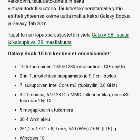
verkkoihin, taulutietokoneisiin sekä
virtuaalitodellisuuteen. Taulutietokonerintamalla yhtiö
esitteli yhteensä kolme uutta mallia: kaksi Galaxy Bookia
ja Galaxy Tab S3:n.
Tapahtuman lopussa paljastettiin vielä
Galaxy S8 -sarjan
julkaisupäivä, 29. maaliskuuta
.
Galaxy Book 10.6:n keskeiset ominaisuudet:
10,6-tuumainen 1920×1280-resoluution LCD-näyttö
2-in-1, irroitettava näppäimistö ja S Pen -stylus
7. sukupolven Intel Core m3 (tuplaydin, 2,6 GHz)
4 Gt muistia, 64/128 Gt eMMC-tallennustilaa, microSD-
tuki max 256 Gt
5 megapikselin etukamera
30,4 Wh:n akku
261,2 x 179,1 x 8,9 mm, 640 (WiFi) / 650 (LTE) g
Windows 10