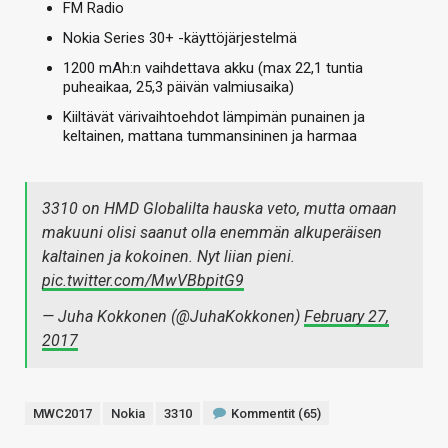
FM Radio
Nokia Series 30+ -käyttöjärjestelmä
1200 mAh:n vaihdettava akku (max 22,1 tuntia
puheaikaa, 25,3 päivän valmiusaika)
Kiiltävät värivaihtoehdot lämpimän punainen ja
keltainen, mattana tummansininen ja harmaa
3310 on HMD Globalilta hauska veto, mutta omaan
makuuni olisi saanut olla enemmän alkuperäisen
kaltainen ja kokoinen. Nyt liian pieni.
pic.twitter.com/MwVBbpitG9
— Juha Kokkonen (@JuhaKokkonen)
February 27,
2017
MWC2017
Nokia
3310
Kommentit (65)