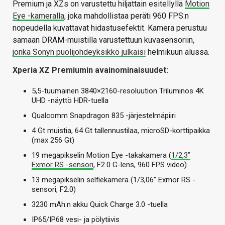
Premium ja XZs on varustettu hiljattain esitellyllä
Motion
Eye -kameralla
, joka mahdollistaa peräti 960 FPS:n
nopeudella kuvattavat hidastusefektit. Kamera perustuu
samaan DRAM-muistilla varustettuun kuvasensoriin,
jonka Sonyn puolijohdeyksikkö julkaisi
helmikuun alussa.
Xperia XZ Premiumin avainominaisuudet:
5,5-tuumainen 3840×2160-resoluution Triluminos 4K
UHD -näyttö HDR-tuella
Qualcomm Snapdragon 835 -järjestelmäpiiri
4 Gt muistia, 64 Gt tallennustilaa, microSD-korttipaikka
(max 256 Gt)
19 megapikselin Motion Eye -takakamera (
1/2,3”
Exmor RS -sensori
, F2.0 G-lens, 960 FPS video)
13 megapikselin selfiekamera (1/3,06” Exmor RS -
sensori, F2.0)
3230 mAh:n akku Quick Charge 3.0 -tuella
IP65/IP68 vesi- ja pölytiivis