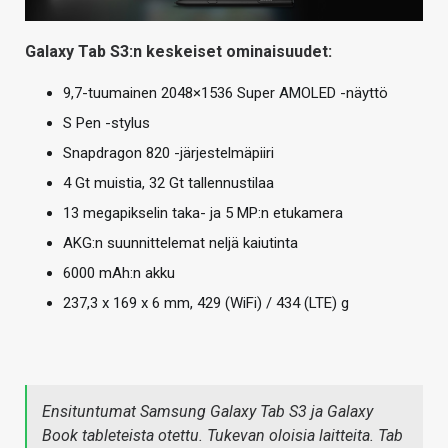
Galaxy Tab S3:n keskeiset ominaisuudet:
9,7-tuumainen 2048×1536 Super AMOLED -näyttö
S Pen -stylus
Snapdragon 820 -järjestelmäpiiri
4 Gt muistia, 32 Gt tallennustilaa
13 megapikselin taka- ja 5 MP:n etukamera
AKG:n suunnittelemat neljä kaiutinta
6000 mAh:n akku
237,3 x 169 x 6 mm, 429 (WiFi) / 434 (LTE) g
Ensituntumat Samsung Galaxy Tab S3 ja Galaxy
Book tableteista otettu. Tukevan oloisia laitteita. Tab