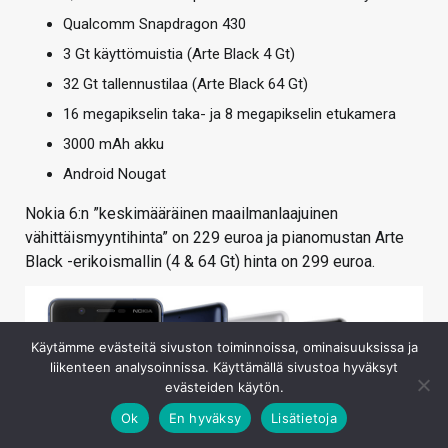
Qualcomm Snapdragon 430
3 Gt käyttömuistia (Arte Black 4 Gt)
32 Gt tallennustilaa (Arte Black 64 Gt)
16 megapikselin taka- ja 8 megapikselin etukamera
3000 mAh akku
Android Nougat
Nokia 6:n ”keskimääräinen maailmanlaajuinen
vähittäismyyntihinta” on 229 euroa ja pianomustan Arte
Black -erikoismallin (4 & 64 Gt) hinta on 299 euroa.
Käytämme evästeitä sivuston toiminnoissa, ominaisuuksissa ja
liikenteen analysoinnissa. Käyttämällä sivustoa hyväksyt
evästeiden käytön.
Ok
En hyväksy
Lisätietoja