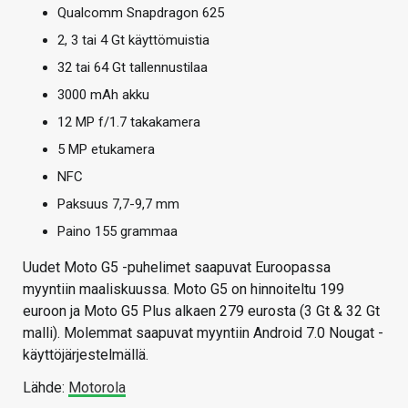
Qualcomm Snapdragon 625
2, 3 tai 4 Gt käyttömuistia
32 tai 64 Gt tallennustilaa
3000 mAh akku
12 MP f/1.7 takakamera
5 MP etukamera
NFC
Paksuus 7,7-9,7 mm
Paino 155 grammaa
Uudet Moto G5 -puhelimet saapuvat Euroopassa
myyntiin maaliskuussa. Moto G5 on hinnoiteltu 199
euroon ja Moto G5 Plus alkaen 279 eurosta (3 Gt & 32 Gt
malli). Molemmat saapuvat myyntiin Android 7.0 Nougat -
käyttöjärjestelmällä.
Lähde:
Motorola