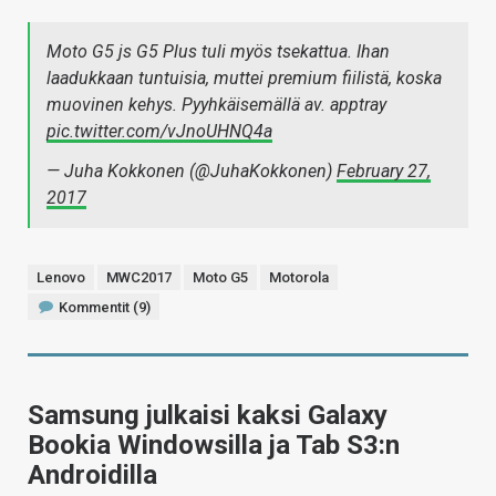
Moto G5 js G5 Plus tuli myös tsekattua. Ihan
laadukkaan tuntuisia, muttei premium fiilistä, koska
muovinen kehys. Pyyhkäisemällä av. apptray
pic.twitter.com/vJnoUHNQ4a
— Juha Kokkonen (@JuhaKokkonen)
February 27,
2017
Lenovo
MWC2017
Moto G5
Motorola
Kommentit (9)
Samsung julkaisi kaksi Galaxy
Bookia Windowsilla ja Tab S3:n
Androidilla