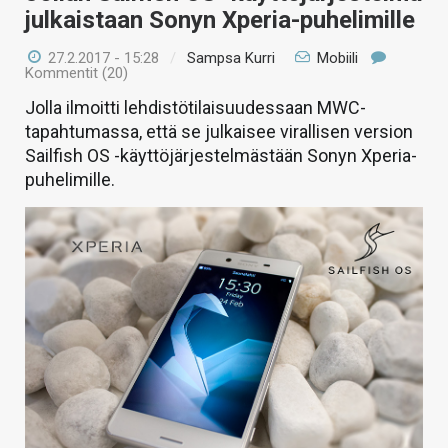
julkaistaan Sonyn Xperia-puhelimille
27.2.2017 - 15:28
/
Sampsa Kurri
Mobiili
Kommentit (20)
Jolla ilmoitti lehdistötilaisuudessaan MWC-
tapahtumassa, että se julkaisee virallisen version
Sailfish OS -käyttöjärjestelmästään Sonyn Xperia-
puhelimille.