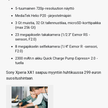
5-tuumainen 720p-resoluution näyttö
MediaTek Helio P20 -järjestelmäpiiri
3 Gt muistia, 32 Gt tallennustilaa, microSD-korttipaikka
(max 256 Gt)
23 megapikselin takakamera (1/2.3” Exmor RS -
sensori, F2.0)
8 megapikselin selfiekamera (1/4” Exmor R -sensori,
F2.0)
2300 mAh:n akku Quick Charge Pump Express+ 2.0 -
tuella
Sony Xperia XA1 saapuu myyntiin huhtikuussa 299 euron
suositushintaan.