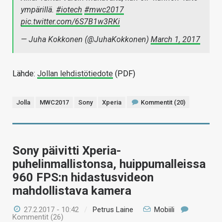
ympärillä.
#iotech
#mwc2017
pic.twitter.com/6S7B1w3RKi
— Juha Kokkonen (@JuhaKokkonen)
March 1, 2017
Lähde:
Jollan lehdistötiedote
(PDF)
Jolla
MWC2017
Sony
Xperia
Kommentit (20)
Sony päivitti Xperia-
puhelinmallistonsa, huippumalleissa
960 FPS:n hidastusvideon
mahdollistava kamera
27.2.2017 - 10:42
/
Petrus Laine
Mobiili
Kommentit (26)