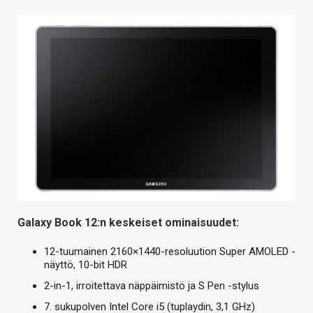
Galaxy Book 12:n keskeiset ominaisuudet:
12-tuumainen 2160×1440-resoluution Super AMOLED -
näyttö, 10-bit HDR
2-in-1, irroitettava näppäimistö ja S Pen -stylus
7. sukupolven Intel Core i5 (tuplaydin, 3,1 GHz)