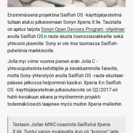
Ensimmäisenä projektina Sailfish OS -käyttöjärjestelmä
tullaan aluksi julkaisemaan Sonyn Xperia X:lle. Taustalla
on ajatus tarjota
Sonyn Open Devices Program -ohjelman
avulla Sailfish OS:n rauta-alusta lisenssiasiakkaille sekä
yhteisön jäsenille. Sony ei ole itse tuomassa Sailfish-
puhelimia markkinoille.
Jolla myi viime vuonna pienen erän Jolla C -
yhteisöpuhelinta kehittäjille ja innokkaimmille faneille,
mutta Sony-yhteistyön avulla Sailfish OS -rauta-alustaan
pääsee jatkossa helpommin käsiksi. Xperia X:n Sailfish
OS -käyttöjärjestelmän julkaisutavoite on Q2/2017 eli
huhti-kesäkuun aikana ja myöhemmin projekti
todennäköisesti laajenee myös muihin Xperia-malleihin.
Testasin Jollan MWC-osastolla Sailfishiä Xperia
X:llä. Tuntui varsin mukavalta, kun oli "kunnon" laite