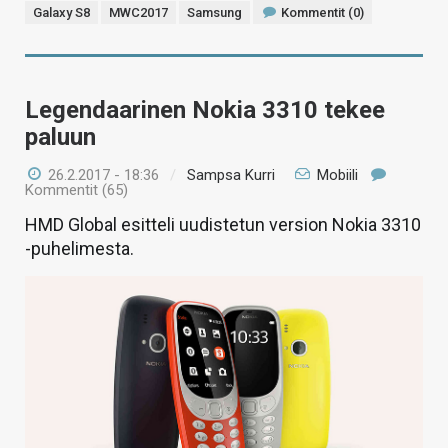
Galaxy S8
MWC2017
Samsung
Kommentit (0)
Legendaarinen Nokia 3310 tekee
paluun
26.2.2017 - 18:36
/
Sampsa Kurri
Mobiili
Kommentit (65)
HMD Global esitteli uudistetun version Nokia 3310
-puhelimesta.