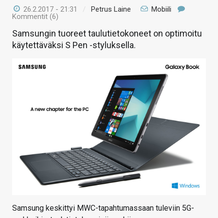
26.2.2017 - 21:31
/
Petrus Laine
Mobiili
Kommentit (6)
Samsungin tuoreet taulutietokoneet on optimoitu
käytettäväksi S Pen -styluksella.
Samsung keskittyi MWC-tapahtumassaan tuleviin 5G-