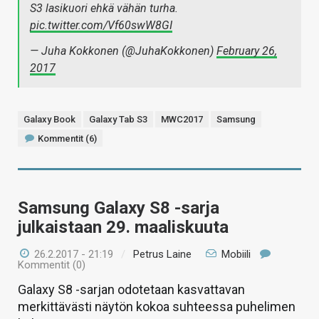
S3 lasikuori ehkä vähän turha.
pic.twitter.com/Vf60swW8GI
— Juha Kokkonen (@JuhaKokkonen)
February 26,
2017
Galaxy Book
Galaxy Tab S3
MWC2017
Samsung
Kommentit (6)
Samsung Galaxy S8 -sarja
julkaistaan 29. maaliskuuta
26.2.2017 - 21:19
/
Petrus Laine
Mobiili
Kommentit (0)
Galaxy S8 -sarjan odotetaan kasvattavan
merkittävästi näytön kokoa suhteessa puhelimen