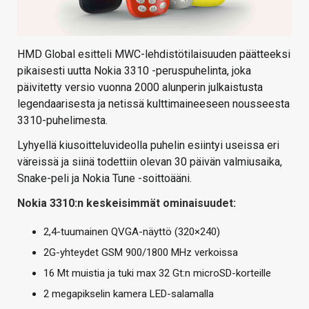
HMD Global esitteli MWC-lehdistötilaisuuden päätteeksi
pikaisesti uutta Nokia 3310 -peruspuhelinta, joka
päivitetty versio vuonna 2000 alunperin julkaistusta
legendaarisesta ja netissä kulttimaineeseen nousseesta
3310-puhelimesta.
Lyhyellä kiusoitteluvideolla puhelin esiintyi useissa eri
väreissä ja siinä todettiin olevan 30 päivän valmiusaika,
Snake-peli ja Nokia Tune -soittoääni.
Nokia 3310:n keskeisimmät ominaisuudet:
2,4-tuumainen QVGA-näyttö (320×240)
2G-yhteydet GSM 900/1800 MHz verkoissa
16 Mt muistia ja tuki max 32 Gt:n microSD-korteille
2 megapikselin kamera LED-salamalla