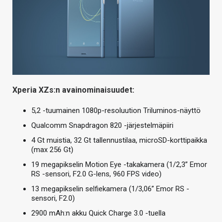
Xperia XZs:n avainominaisuudet:
5,2 -tuumainen 1080p-resoluution Triluminos-näyttö
Qualcomm Snapdragon 820 -järjestelmäpiiri
4 Gt muistia, 32 Gt tallennustilaa, microSD-korttipaikka
(max 256 Gt)
19 megapikselin Motion Eye -takakamera (1/2,3” Emor
RS -sensori, F2.0 G-lens, 960 FPS video)
13 megapikselin selfiekamera (1/3,06” Emor RS -
sensori, F2.0)
2900 mAh:n akku Quick Charge 3.0 -tuella