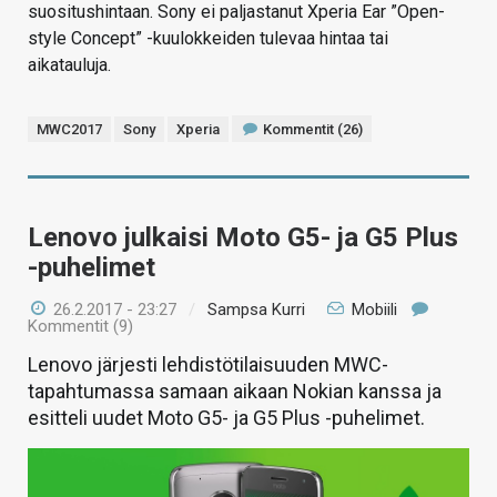
suositushintaan. Sony ei paljastanut Xperia Ear ”Open-
style Concept” -kuulokkeiden tulevaa hintaa tai
aikatauluja.
MWC2017
Sony
Xperia
Kommentit (26)
Lenovo julkaisi Moto G5- ja G5 Plus
-puhelimet
26.2.2017 - 23:27
/
Sampsa Kurri
Mobiili
Kommentit (9)
Lenovo järjesti lehdistötilaisuuden MWC-
tapahtumassa samaan aikaan Nokian kanssa ja
esitteli uudet Moto G5- ja G5 Plus -puhelimet.