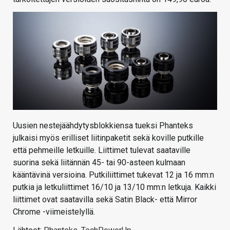
Uusien nestejäähdytysblokkiensa tueksi Phanteks
julkaisi myös erilliset liitinpaketit sekä koville putkille
että pehmeille letkuille. Liittimet tulevat saataville
suorina sekä liitännän 45- tai 90-asteen kulmaan
kääntävinä versioina. Putkiliittimet tukevat 12 ja 16 mm:n
putkia ja letkuliittimet 16/10 ja 13/10 mm:n letkuja. Kaikki
liittimet ovat saatavilla sekä Satin Black- että Mirror
Chrome -viimeistelyllä.