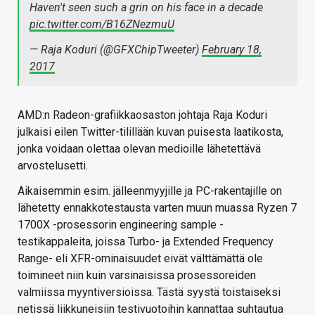
Haven't seen such a grin on his face in a decade
pic.twitter.com/B16ZNezmuU
— Raja Koduri (@GFXChipTweeter)
February 18,
2017
AMD:n Radeon-grafiikkaosaston johtaja Raja Koduri
julkaisi eilen Twitter-tilillään kuvan puisesta laatikosta,
jonka voidaan olettaa olevan medioille lähetettävä
arvostelusetti.
Aikaisemmin esim. jälleenmyyjille ja PC-rakentajille on
lähetetty ennakkotestausta varten muun muassa Ryzen 7
1700X -prosessorin engineering sample -
testikappaleita, joissa Turbo- ja Extended Frequency
Range- eli XFR-ominaisuudet eivät välttämättä ole
toimineet niin kuin varsinaisissa prosessoreiden
valmiissa myyntiversioissa. Tästä syystä toistaiseksi
netissä liikkuneisiin testivuotoihin kannattaa suhtautua