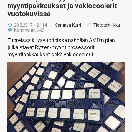
myyntipakkaukset ja vakiocoolerit
vuotokuvissa
20.2.2017 - 21:14
/
Sampsa Kurri
Tietotekniikka
Kommentit (42)
Tuoreissa kuvavuodoissa nähdään AMD:n pian
julkaistavat Ryzen-myyntiprosessorit,
myyntipakkaukset sekä vakiocoolerit.