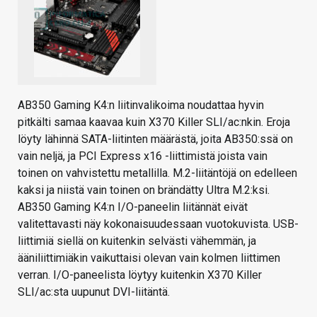
AB350 Gaming K4:n liitinvalikoima noudattaa hyvin
pitkälti samaa kaavaa kuin X370 Killer SLI/ac:nkin. Eroja
löyty lähinnä SATA-liitinten määrästä, joita AB350:ssä on
vain neljä, ja PCI Express x16 -liittimistä joista vain
toinen on vahvistettu metallilla. M.2-liitäntöjä on edelleen
kaksi ja niistä vain toinen on brändätty Ultra M.2:ksi.
AB350 Gaming K4:n I/O-paneelin liitännät eivät
valitettavasti näy kokonaisuudessaan vuotokuvista. USB-
liittimiä siellä on kuitenkin selvästi vähemmän, ja
ääniliittimiäkin vaikuttaisi olevan vain kolmen liittimen
verran. I/O-paneelista löytyy kuitenkin X370 Killer
SLI/ac:sta uupunut DVI-liitäntä.