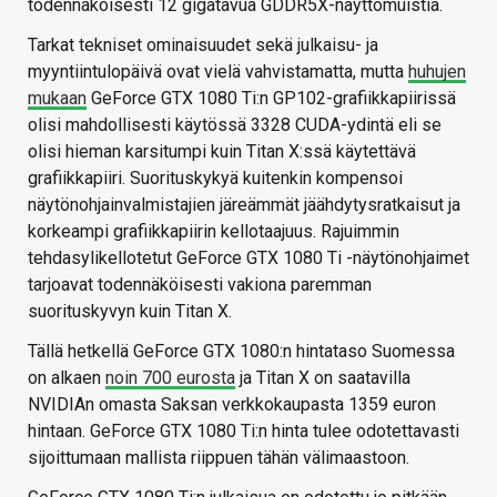
todennäköisesti 12 gigatavua GDDR5X-näyttömuistia.
Tarkat tekniset ominaisuudet sekä julkaisu- ja
myyntiintulopäivä ovat vielä vahvistamatta, mutta
huhujen
mukaan
GeForce GTX 1080 Ti:n GP102-grafiikkapiirissä
olisi mahdollisesti käytössä 3328 CUDA-ydintä eli se
olisi hieman karsitumpi kuin Titan X:ssä käytettävä
grafiikkapiiri. Suorituskykyä kuitenkin kompensoi
näytönohjainvalmistajien järeämmät jäähdytysratkaisut ja
korkeampi grafiikkapiirin kellotaajuus. Rajuimmin
tehdasylikellotetut GeForce GTX 1080 Ti -näytönohjaimet
tarjoavat todennäköisesti vakiona paremman
suorituskyvyn kuin Titan X.
Tällä hetkellä GeForce GTX 1080:n hintataso Suomessa
on alkaen
noin 700 eurosta
ja Titan X on saatavilla
NVIDIAn omasta Saksan verkkokaupasta 1359 euron
hintaan. GeForce GTX 1080 Ti:n hinta tulee odotettavasti
sijoittumaan mallista riippuen tähän välimaastoon.