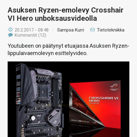
Asuksen Ryzen-emolevy Crosshair
VI Hero unboksausvideolla
20.2.2017 - 08:48
/
Sampsa Kurri
Tietotekniikka
Kommentit (12)
Youtubeen on päätynyt etuajassa Asuksen Ryzen-
lippulaivaemolevyn esittelyvideo.