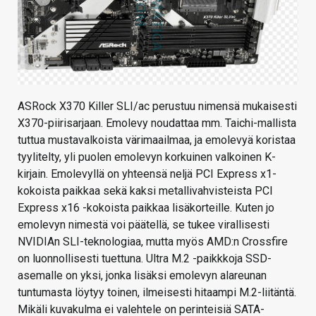
ASRock X370 Killer SLI/ac perustuu nimensä mukaisesti
X370-piirisarjaan. Emolevy noudattaa mm. Taichi-mallista
tuttua mustavalkoista värimaailmaa, ja emolevyä koristaa
tyylitelty, yli puolen emolevyn korkuinen valkoinen K-
kirjain. Emolevyllä on yhteensä neljä PCI Express x1-
kokoista paikkaa sekä kaksi metallivahvisteista PCI
Express x16 -kokoista paikkaa lisäkorteille. Kuten jo
emolevyn nimestä voi päätellä, se tukee virallisesti
NVIDIAn SLI-teknologiaa, mutta myös AMD:n Crossfire
on luonnollisesti tuettuna. Ultra M.2 -paikkkoja SSD-
asemalle on yksi, jonka lisäksi emolevyn alareunan
tuntumasta löytyy toinen, ilmeisesti hitaampi M.2-liitäntä.
Mikäli kuvakulma ei valehtele on perinteisiä SATA-