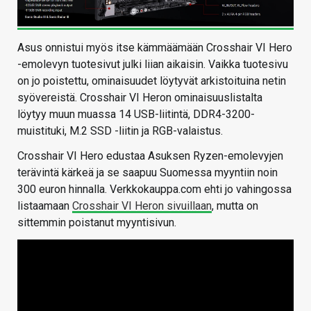
Asus onnistui myös itse kämmäämään Crosshair VI Hero
-emolevyn tuotesivut julki liian aikaisin. Vaikka tuotesivu
on jo poistettu, ominaisuudet löytyvät arkistoituina netin
syövereistä. Crosshair VI Heron ominaisuuslistalta
löytyy muun muassa 14 USB-liitintä, DDR4-3200-
muistituki, M.2 SSD -liitin ja RGB-valaistus.
Crosshair VI Hero edustaa Asuksen Ryzen-emolevyjen
terävintä kärkeä ja se saapuu Suomessa myyntiin noin
300 euron hinnalla. Verkkokauppa.com ehti jo vahingossa
listaamaan
Crosshair VI Heron sivuillaan
, mutta on
sittemmin poistanut myyntisivun.