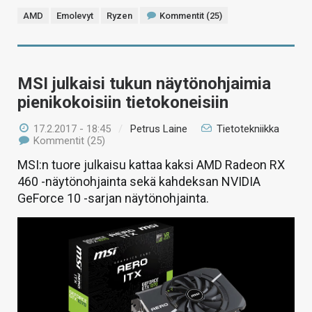
AMD
Emolevyt
Ryzen
Kommentit (25)
MSI julkaisi tukun näytönohjaimia
pienikokoisiin tietokoneisiin
17.2.2017 - 18:45
/
Petrus Laine
Tietotekniikka
Kommentit (25)
MSI:n tuore julkaisu kattaa kaksi AMD Radeon RX
460 -näytönohjainta sekä kahdeksan NVIDIA
GeForce 10 -sarjan näytönohjainta.