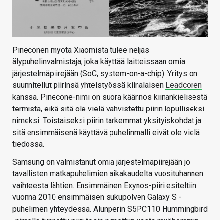
Pineconen myötä Xiaomista tulee neljäs
älypuhelinvalmistaja, joka käyttää laitteissaan omia
järjestelmäpiirejään (SoC, system-on-a-chip). Yritys on
suunnitellut piirinsä yhteistyössä kiinalaisen
Leadcoren
kanssa. Pinecone-nimi on suora käännös kiinankielisestä
termistä, eikä sitä ole vielä vahvistettu piirin lopulliseksi
nimeksi. Toistaiseksi piirin tarkemmat yksityiskohdat ja
sitä ensimmäisenä käyttävä puhelinmalli eivät ole vielä
tiedossa.
Samsung on valmistanut omia järjestelmäpiirejään jo
tavallisten matkapuhelimien aikakaudelta vuosituhannen
vaihteesta lähtien. Ensimmäinen Exynos-piiri esiteltiin
vuonna 2010 ensimmäisen sukupolven Galaxy S -
puhelimen yhteydessä. Alunperin S5PC110 Hummingbird