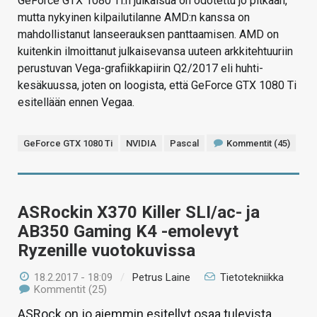
GeForce GTX 1080 Ti:n julkaisua on odotettu jo pitkään,
mutta nykyinen kilpailutilanne AMD:n kanssa on
mahdollistanut lanseerauksen panttaamisen. AMD on
kuitenkin ilmoittanut julkaisevansa uuteen arkkitehtuuriin
perustuvan Vega-grafiikkapiirin Q2/2017 eli huhti-
kesäkuussa, joten on loogista, että GeForce GTX 1080 Ti
esitellään ennen Vegaa.
GeForce GTX 1080 Ti
NVIDIA
Pascal
Kommentit (45)
ASRockin X370 Killer SLI/ac- ja
AB350 Gaming K4 -emolevyt
Ryzenille vuotokuvissa
18.2.2017 - 18:09
/
Petrus Laine
Tietotekniikka
Kommentit (25)
ASRock on jo aiemmin esitellyt osaa tulevista