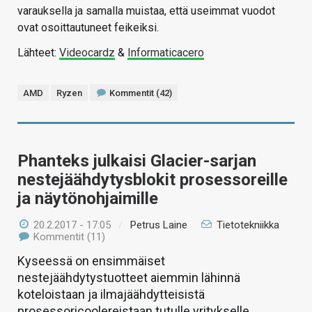
varauksella ja samalla muistaa, että useimmat vuodot
ovat osoittautuneet feikeiksi.
Lähteet:
Videocardz
&
Informaticacero
AMD
Ryzen
Kommentit (42)
Phanteks julkaisi Glacier-sarjan
nestejäähdytysblokit prosessoreille
ja näytönohjaimille
20.2.2017 - 17:05
/
Petrus Laine
Tietotekniikka
Kommentit (11)
Kyseessä on ensimmäiset
nestejäähdytystuotteet aiemmin lähinnä
koteloistaan ja ilmajäähdytteisistä
prosessoricoolereistaan tutulle yritykselle.