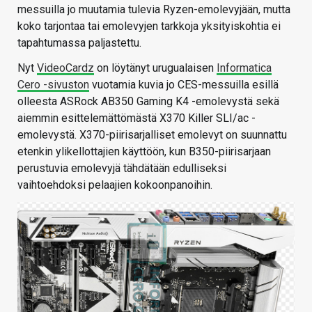
messuilla jo muutamia tulevia Ryzen-emolevyjään, mutta
koko tarjontaa tai emolevyjen tarkkoja yksityiskohtia ei
tapahtumassa paljastettu.
Nyt
VideoCardz
on löytänyt urugualaisen
Informatica
Cero -sivuston
vuotamia kuvia jo CES-messuilla esillä
olleesta ASRock AB350 Gaming K4 -emolevystä sekä
aiemmin esittelemättömästä X370 Killer SLI/ac -
emolevystä. X370-piirisarjalliset emolevyt on suunnattu
etenkin ylikellottajien käyttöön, kun B350-piirisarjaan
perustuvia emolevyjä tähdätään edulliseksi
vaihtoehdoksi pelaajien kokoonpanoihin.