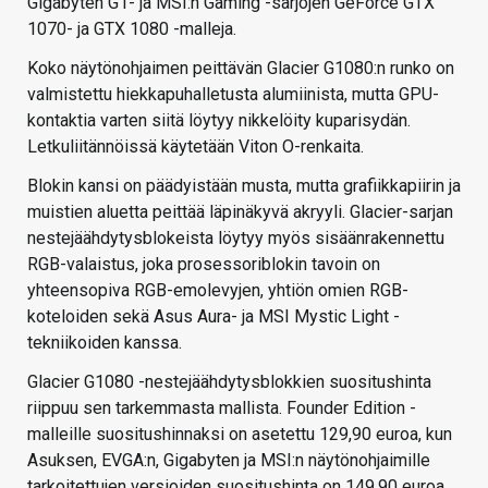
Gigabyten G1- ja MSI:n Gaming -sarjojen GeForce GTX
1070- ja GTX 1080 -malleja.
Koko näytönohjaimen peittävän Glacier G1080:n runko on
valmistettu hiekkapuhalletusta alumiinista, mutta GPU-
kontaktia varten siitä löytyy nikkelöity kuparisydän.
Letkuliitännöissä käytetään Viton O-renkaita.
Blokin kansi on päädyistään musta, mutta grafiikkapiirin ja
muistien aluetta peittää läpinäkyvä akryyli. Glacier-sarjan
nestejäähdytysblokeista löytyy myös sisäänrakennettu
RGB-valaistus, joka prosessoriblokin tavoin on
yhteensopiva RGB-emolevyjen, yhtiön omien RGB-
koteloiden sekä Asus Aura- ja MSI Mystic Light -
tekniikoiden kanssa.
Glacier G1080 -nestejäähdytysblokkien suositushinta
riippuu sen tarkemmasta mallista. Founder Edition -
malleille suositushinnaksi on asetettu 129,90 euroa, kun
Asuksen, EVGA:n, Gigabyten ja MSI:n näytönohjaimille
tarkoitettujen versioiden suositushinta on 149,90 euroa.