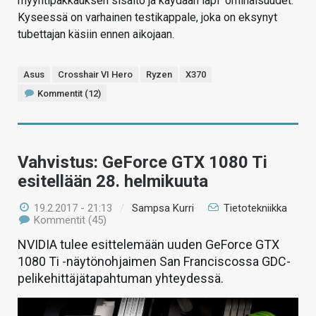
myyntipakkauksen sisältö ja käydään läpi ominaisuudet.
Kyseessä on varhainen testikappale, joka on eksynyt
tubettajan käsiin ennen aikojaan.
Asus
Crosshair VI Hero
Ryzen
X370
Kommentit (12)
Vahvistus: GeForce GTX 1080 Ti
esitellään 28. helmikuuta
19.2.2017 - 21:13
/
Sampsa Kurri
Tietotekniikka
Kommentit (45)
NVIDIA tulee esittelemään uuden GeForce GTX
1080 Ti -näytönohjaimen San Franciscossa GDC-
pelikehittäjätapahtuman yhteydessä.