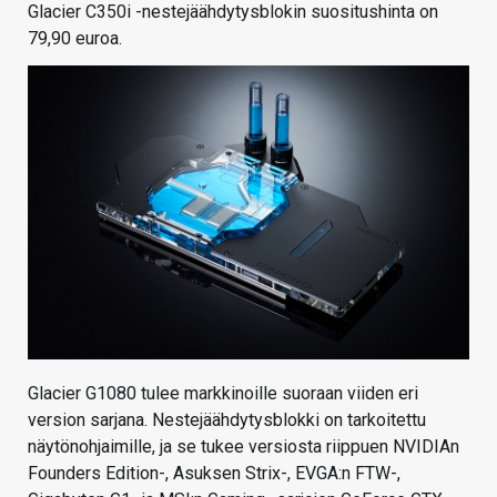
Glacier C350i -nestejäähdytysblokin suositushinta on
79,90 euroa.
Glacier G1080 tulee markkinoille suoraan viiden eri
version sarjana. Nestejäähdytysblokki on tarkoitettu
näytönohjaimille, ja se tukee versiosta riippuen NVIDIAn
Founders Edition-, Asuksen Strix-, EVGA:n FTW-,