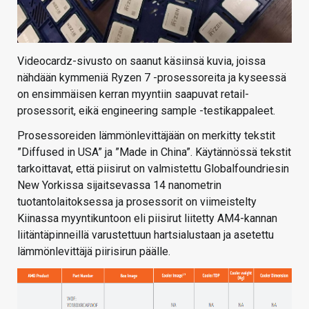
Videocardz-sivusto on saanut käsiinsä kuvia, joissa
nähdään kymmeniä Ryzen 7 -prosessoreita ja kyseessä
on ensimmäisen kerran myyntiin saapuvat retail-
prosessorit, eikä engineering sample -testikappaleet.
Prosessoreiden lämmönlevittäjään on merkitty tekstit
”Diffused in USA” ja ”Made in China”. Käytännössä tekstit
tarkoittavat, että piisirut on valmistettu Globalfoundriesin
New Yorkissa sijaitsevassa 14 nanometrin
tuotantolaitoksessa ja prosessorit on viimeistelty
Kiinassa myyntikuntoon eli piisirut liitetty AM4-kannan
liitäntäpinneillä varustettuun hartsialustaan ja asetettu
lämmönlevittäjä piirisirun päälle.