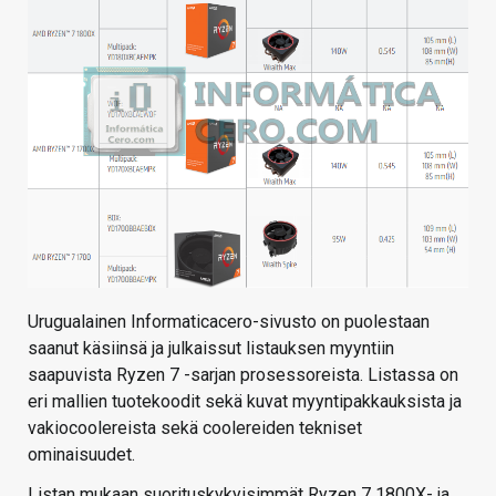
Urugualainen Informaticacero-sivusto on puolestaan
saanut käsiinsä ja julkaissut listauksen myyntiin
saapuvista Ryzen 7 -sarjan prosessoreista. Listassa on
eri mallien tuotekoodit sekä kuvat myyntipakkauksista ja
vakiocoolereista sekä coolereiden tekniset
ominaisuudet.
Listan mukaan suorituskykyisimmät Ryzen 7 1800X- ja