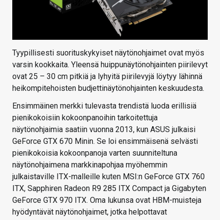
Tyypillisesti suorituskykyiset näytönohjaimet ovat myös
varsin kookkaita. Yleensä huippunäytönohjainten piirilevyt
ovat 25 – 30 cm pitkiä ja lyhyitä piirilevyjä löytyy lähinnä
heikompitehoisten budjettinäytönohjainten keskuudesta.
Ensimmäinen merkki tulevasta trendistä luoda erillisiä
pienikokoisiin kokoonpanoihin tarkoitettuja
näytönohjaimia saatiin vuonna 2013, kun ASUS julkaisi
GeForce GTX 670 Minin. Se loi ensimmäisenä selvästi
pienikokoisia kokoonpanoja varten suunniteltuna
näytönohjaimena markkinapohjaa myöhemmin
julkaistaville ITX-malleille kuten MSI:n GeForce GTX 760
ITX, Sapphiren Radeon R9 285 ITX Compact ja Gigabyten
GeForce GTX 970 ITX. Oma lukunsa ovat HBM-muisteja
hyödyntävät näytönohjaimet, jotka helpottavat