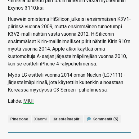
-nimellä tunnettu piiri tosin nimettiin vasta myöhemmin
Exynos 3110:ksi.
Huawein omistama HiSilicon julkaisi ensimmäisen K3V1-
piirinsä vuonna 2009, mutta ensimmäinen tunnetumpi
K3V2-malli nähtiin vasta vuonna 2012. HiSiliconin
ensimmäiset Kirin-mallinimelliset piirit nähtiin Kirin 910:n
myötä vuonna 2014. Apple alkoi käyttää omia
kustomoituja A-sarjan järjestelmäpiirejään vuonna 2010,
kun se esitteli iPhone 4 -älypuhelimensa.
Myös LG esitteli vuonna 2014 oman Nuclun (LG7111) -
järjestelmäpiirinsä, jota käytettiin kuitenkin ainoastaan
Koreassa myydyssä G3 Screen -puhelimessa.
Lähde:
MIUI
Pinecone
Xiaomi
järjestelmäpiiri
Kommentit (5)