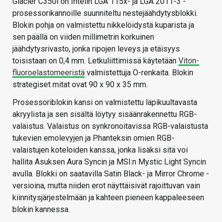
Glacier C350i on Intelin LGA 115x- ja LGA 2011-3 -
prosessorikannoille suunniteltu nestejäähdytysblokki.
Blokin pohja on valmistettu nikkelöidystä kuparista ja
sen päällä on viiden millimetrin korkuinen
jäähdytysrivasto, jonka ripojen leveys ja etäisyys
toisistaan on 0,4 mm. Letkuliittimissä käytetään
Viton-
fluoroelastomeeristä
valmistettuja O-renkaita. Blokin
strategiset mitat ovat 90 x 90 x 35 mm.
Prosessoriblokin kansi on valmistettu läpikuultavasta
akryylista ja sen sisältä löytyy sisäänrakennettu RGB-
valaistus. Valaistus on synkronoitavissa RGB-valaistusta
tukevien emolevyjen ja Phanteksin omien RGB-
valaistujen koteloiden kanssa, jonka lisäksi sitä voi
hallita Asuksen Aura Syncin ja MSI:n Mystic Light Syncin
avulla. Blokki on saatavilla Satin Black- ja Mirror Chrome -
versioina, mutta niiden erot näyttäisivät rajoittuvan vain
kiinnitysjärjestelmään ja kahteen pieneen kappaleeseen
blokin kannessa.