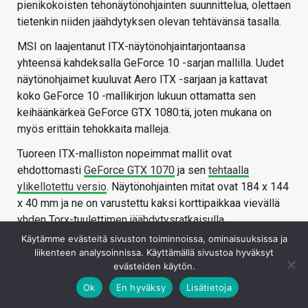
pienikokoisten tehonäytönohjainten suunnittelua, olettaen
tietenkin niiden jäähdytyksen olevan tehtävänsä tasalla.
MSI on laajentanut ITX-näytönohjaintarjontaansa
yhteensä kahdeksalla GeForce 10 -sarjan mallilla. Uudet
näytönohjaimet kuuluvat Aero ITX -sarjaan ja kattavat
koko GeForce 10 -mallikirjon lukuun ottamatta sen
keihäänkärkeä GeForce GTX 1080:tä, joten mukana on
myös erittäin tehokkaita malleja.
Tuoreen ITX-malliston nopeimmat mallit ovat
ehdottomasti
GeForce GTX 1070
ja sen
tehtaalla
ylikellotettu versio
. Näytönohjainten mitat ovat 184 x 144
x 40 mm ja ne on varustettu kaksi korttipaikkaa vievällä
yhden Torx-tuulettimen jäähdytysratkaisulla.
Jäähdytin tukee Zero Frozr -teknologiaa eli tuulettimen
Käytämme evästeitä sivuston toiminnoissa, ominaisuuksissa ja
pysäyttämistä täysin, kun näytönohjaimen lämpötila on
liikenteen analysoinnissa. Käyttämällä sivustoa hyväksyt
evästeiden käytön.
alle 60 astetta.
Ok
En hyväksy
Lisätietoja