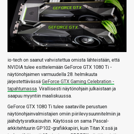
io-tech on saanut vahvistettua omista lähteistään, että
NVIDIA tulee esittelemään GeForce GTX 1080 Ti -
näytönohjaimen varmuudella 28. helmikuuta
järjestettävässä
GeForce GTX Gaming Celebration -
tapahtumassa
. Virallisesti näytönohjain julkaistaan ja
saapuu myyntiin maaliskuussa.
GeForce GTX 1080 Ti tulee saataville perustuen
näytönohjainvalmistajien omiin piirilevysuunnitelmiin ja
jäähdytysratkaisuihin. Käytössä on sama Pascal-
arkkitehtuurin GP102-grafiikkapiiri, kuin Titan X:ssä ja