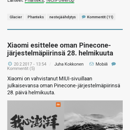
Lähteet:
Phanteks
,
TechPowerUp
Glacier
Phanteks
nestejäähdytys
Kommentit (11)
Xiaomi esittelee oman Pinecone-
järjestelmäpiirinsä 28. helmikuuta
20.2.2017 - 13:54
/
Juha Kokkonen
Mobiili
Kommentit (5)
Xiaomi on vahvistanut MIUI-sivuillaan
julkaisevansa oman Pinecone-järjestelmäpiirinsä
28. päivä helmikuuta.