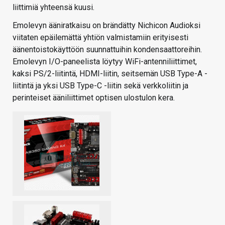
liittimiä yhteensä kuusi.
Emolevyn ääniratkaisu on brändätty Nichicon Audioksi
viitaten epäilemättä yhtiön valmistamiin erityisesti
äänentoistokäyttöön suunnattuihin kondensaattoreihin.
Emolevyn I/O-paneelista löytyy WiFi-antenniliittimet,
kaksi PS/2-liitintä, HDMI-liitin, seitsemän USB Type-A -
liitintä ja yksi USB Type-C -liitin sekä verkkoliitin ja
perinteiset ääniliittimet optisen ulostulon kera.