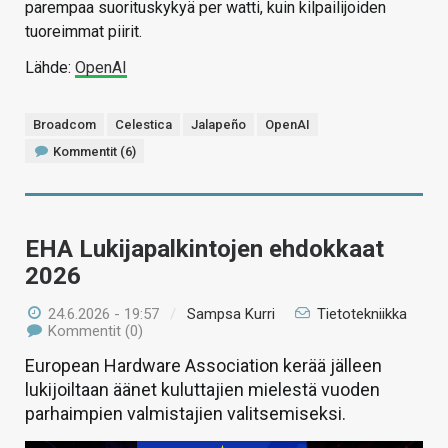
parempaa suorituskykyä per watti, kuin kilpailijoiden
tuoreimmat piirit.
Lähde:
OpenAI
Broadcom
Celestica
Jalapeño
OpenAI
Kommentit (6)
EHA Lukijapalkintojen ehdokkaat
2026
24.6.2026 - 19:57
/
Sampsa Kurri
Tietotekniikka
Kommentit (0)
European Hardware Association kerää jälleen
lukijoiltaan äänet kuluttajien mielestä vuoden
parhaimpien valmistajien valitsemiseksi.