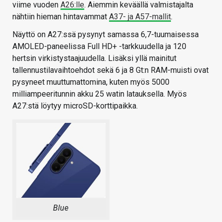
viime vuoden
A26:lle
. Aiemmin keväällä valmistajalta
nähtiin hieman hintavammat
A37- ja A57-mallit
.
Näyttö on A27:ssä pysynyt samassa 6,7-tuumaisessa
AMOLED-paneelissa Full HD+ -tarkkuudella ja 120
hertsin virkistystaajuudella. Lisäksi yllä mainitut
tallennustilavaihtoehdot sekä 6 ja 8 Gt:n RAM-muisti ovat
pysyneet muuttumattomina, kuten myös 5000
milliampeeritunnin akku 25 watin latauksella. Myös
A27:stä löytyy microSD-korttipaikka.
Blue