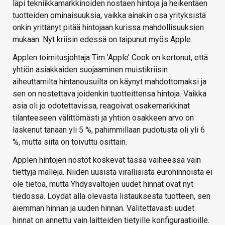
läpi tekniikkamarkkinoiden nostaen hintoja ja heikentäen
tuotteiden ominaisuuksia, vaikka ainakin osa yrityksistä
onkin yrittänyt pitää hintojaan kurissa mahdollisuuksien
mukaan. Nyt kriisin edessä on taipunut myös Apple.
Applen toimitusjohtaja Tim ’Apple’ Cook on kertonut, että
yhtiön asiakkaiden suojaaminen muistikriisin
aiheuttamilta hintanousuilta on käynyt mahdottomaksi ja
sen on nostettava joidenkin tuotteittensa hintoja. Vaikka
asia oli jo odotettavissa, reagoivat osakemarkkinat
tilanteeseen välittömästi ja yhtiön osakkeen arvo on
laskenut tänään yli 5 %, pahimmillaan pudotusta oli yli 6
%, mutta siitä on toivuttu osittain.
Applen hintojen nostot koskevat tässä vaiheessa vain
tiettyjä malleja. Niiden uusista virallisista eurohinnoista ei
ole tietoa, mutta Yhdysvaltojen uudet hinnat ovat nyt
tiedossa. Löydät alla olevasta listauksesta tuotteen, sen
aiemman hinnan ja uuden hinnan. Valitettavasti uudet
hinnat on annettu vain laitteiden tietyille konfiguraatioille.