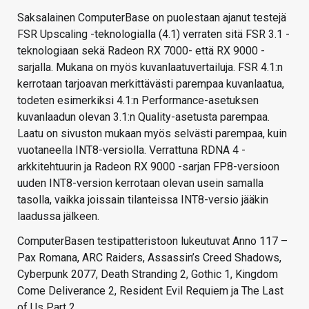
Saksalainen ComputerBase on puolestaan ajanut testejä
FSR Upscaling -teknologialla (4.1) verraten sitä FSR 3.1 -
teknologiaan sekä Radeon RX 7000- että RX 9000 -
sarjalla. Mukana on myös kuvanlaatuvertailuja. FSR 4.1:n
kerrotaan tarjoavan merkittävästi parempaa kuvanlaatua,
todeten esimerkiksi 4.1:n Performance-asetuksen
kuvanlaadun olevan 3.1:n Quality-asetusta parempaa.
Laatu on sivuston mukaan myös selvästi parempaa, kuin
vuotaneella INT8-versiolla. Verrattuna RDNA 4 -
arkkitehtuurin ja Radeon RX 9000 -sarjan FP8-versioon
uuden INT8-version kerrotaan olevan usein samalla
tasolla, vaikka joissain tilanteissa INT8-versio jääkin
laadussa jälkeen.
ComputerBasen testipatteristoon lukeutuvat Anno 117 –
Pax Romana, ARC Raiders, Assassin’s Creed Shadows,
Cyberpunk 2077, Death Stranding 2, Gothic 1, Kingdom
Come Deliverance 2, Resident Evil Requiem ja The Last
of Us Part 2.