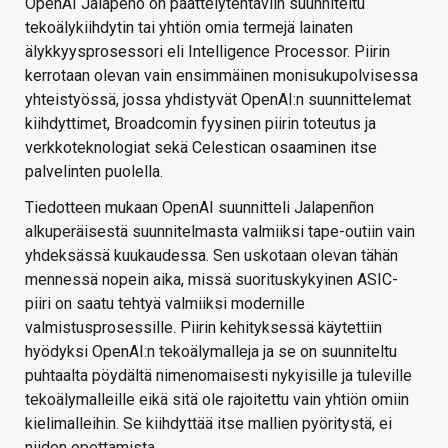
OpenAI Jalapeño on päättelytehtäviin suunniteltu
tekoälykiihdytin tai yhtiön omia termejä lainaten
älykkyysprosessori eli Intelligence Processor. Piirin
kerrotaan olevan vain ensimmäinen monisukupolvisessa
yhteistyössä, jossa yhdistyvät OpenAI:n suunnittelemat
kiihdyttimet, Broadcomin fyysinen piirin toteutus ja
verkkoteknologiat sekä Celestican osaaminen itse
palvelinten puolella.
Tiedotteen mukaan OpenAI suunnitteli Jalapenñon
alkuperäisestä suunnitelmasta valmiiksi tape-outiin vain
yhdeksässä kuukaudessa. Sen uskotaan olevan tähän
mennessä nopein aika, missä suorituskykyinen ASIC-
piiri on saatu tehtyä valmiiksi modernille
valmistusprosessille. Piirin kehityksessä käytettiin
hyödyksi OpenAI:n tekoälymalleja ja se on suunniteltu
puhtaalta pöydältä nimenomaisesti nykyisille ja tuleville
tekoälymalleille eikä sitä ole rajoitettu vain yhtiön omiin
kielimalleihin. Se kiihdyttää itse mallien pyöritystä, ei
niiden opettamista.