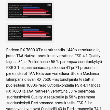
Radeon RX 7800 XT:n testit tehtiin 1440p-resoluutiolla,
jossa TAA Native -asetuksiin verrattuna FSR 4.1 Quality
tarjoaa 31 ja Performance 55 % parempaa suorituskykyä.
FSR 3.1 tarjoaa samassa paikassa 41 ja 71 prosentin
parannukset TAA Nativeen verrattuna. Steam Machinea
lähimpänä olevan RX 7600 -näytönohjainta testattiin
puolestaan 1080p-resoluutiollakohdalla FSR 4.1 tarjoaa
RX 7600:lla TAA Nativeen verrattuna 33 % parempaa
suorituskykyä Quality-asetuksella ja 58 % parempaa
suorituskykyä Performance-asetuksella. FSR 3.1:n
vastaavat luvut ovat Qualityllä 43 ja Performancella 74 %.