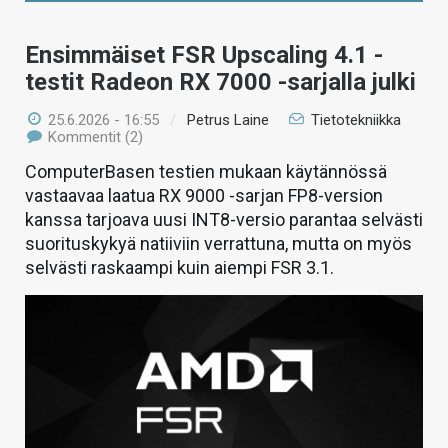
Ensimmäiset FSR Upscaling 4.1 -
testit Radeon RX 7000 -sarjalla julki
25.6.2026 - 16:55
/
Petrus Laine
Tietotekniikka
Kommentit (2)
ComputerBasen testien mukaan käytännössä
vastaavaa laatua RX 9000 -sarjan FP8-version
kanssa tarjoava uusi INT8-versio parantaa selvästi
suorituskykyä natiiviin verrattuna, mutta on myös
selvästi raskaampi kuin aiempi FSR 3.1.