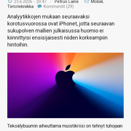
25.6.2026 - 20:47
/
Petrus Laine
Mobiili
,
Tietotekniikka
Kommentit (29)
Analyytikkojen mukaan seuraavaksi
korotusvuorossa ovat iPhonet, jotta seuraavan
sukupolven mallien julkaisussa huomio ei
kiinnittyisi ensisijaisesti niiden korkeampiin
hintoihin.
Tekoälybuumin aiheuttama muistikriisi on tehnyt tuhojaan