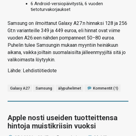
6 Android-versiopäivitystä, 6 vuoden
tietoturvakorjaukset
Samsung on ilmoittanut Galaxy A27:n hinnaksi 128 ja 256
Gt:n varianteille 349 ja 449 euroa, eli hinnat ovat viime
vuoden A26:een nähden pompanneet 50–80 euroa.
Puhelin tulee Samsungin mukaan myyntiin heinäkuun
aikana, vaikka joiltain suomalaisilta jälleenmyyjiltä sitä jo
valikoimasta löytyykin.
Lähde: Lehdistötiedote
Galaxy A27
Samsung
älypuhelimet
Kommentit (1)
Apple nosti useiden tuotteittensa
hintoja muistikriisin vuoksi