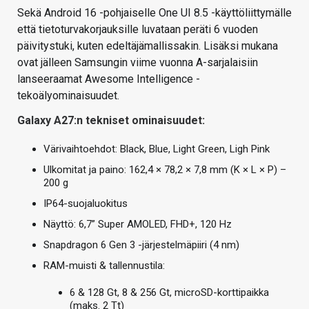
Sekä Android 16 -pohjaiselle One UI 8.5 -käyttöliittymälle
että tietoturvakorjauksille luvataan peräti 6 vuoden
päivitystuki, kuten edeltäjämallissakin. Lisäksi mukana
ovat jälleen Samsungin viime vuonna A-sarjalaisiin
lanseeraamat Awesome Intelligence -
tekoälyominaisuudet.
Galaxy A27:n tekniset ominaisuudet:
Värivaihtoehdot: Black, Blue, Light Green, Ligh Pink
Ulkomitat ja paino: 162,4 × 78,2 × 7,8 mm (K × L × P) –
200 g
IP64-suojaluokitus
Näyttö: 6,7” Super AMOLED, FHD+, 120 Hz
Snapdragon 6 Gen 3 -järjestelmäpiiri (4 nm)
RAM-muisti & tallennustila:
6 & 128 Gt, 8 & 256 Gt, microSD-korttipaikka
(maks. 2 Tt)