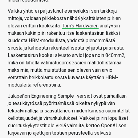
Vaikka yhtiö ei paljastanut esimerkiksi sen tarkkoja
mittoja, voidaan piikiekosta nähdä yksittäisten piirien
olevan erittäin kookkaita.
Tom’s Hardwaren
analyysin
mukaan kukin piiri rakentuu itse laskentasirun lisäksi
kuudesta HBM-moduulista, yhdestä pienemmästä
sirusta ja kahdesta rakenteellisesta tyhjästä piisirusta.
Laskentasirun kooksi sivusto arvioi jopa noin 840mm2,
mikä on lähellä valmistusprosessien mahdollistamaa
maksimia, mutta muistuttaa sen olevan vain arvio
verrattain heikkolaatuisesta kuvasta käyttäen HBM-
moduuleita referenssinä.
Jalapeñon Engineering Sample -versiot ovat parhaillaan
jo testikäytössä pyörittämässä oikeita nykypäivän
tekoälymalleja ja saavuttaneen niiden kanssa suunnitellut
kellotaajuudet ja virrankulutukset. Vaikkei piirin lopulliset
suorituskykytestit ole vielä valmiita, kertoo OpenAI sen
tarjoavan jo ajettujen testien perusteella selvästi