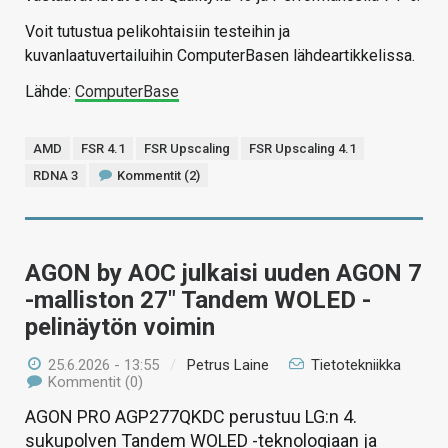
Voit tutustua pelikohtaisiin testeihin ja
kuvanlaatuvertailuihin ComputerBasen lähdeartikkelissa.
Lähde:
ComputerBase
AMD
FSR 4.1
FSR Upscaling
FSR Upscaling 4.1
RDNA 3
Kommentit (2)
AGON by AOC julkaisi uuden AGON 7
-malliston 27″ Tandem WOLED -
pelinäytön voimin
25.6.2026 - 13:55
/
Petrus Laine
Tietotekniikka
Kommentit (0)
AGON PRO AGP277QKDC perustuu LG:n 4.
sukupolven Tandem WOLED -teknologiaan ja