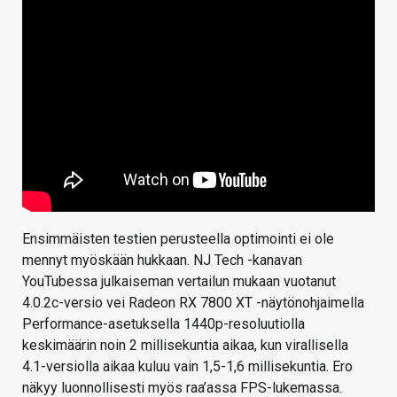
Ensimmäisten testien perusteella optimointi ei ole
mennyt myöskään hukkaan. NJ Tech -kanavan
YouTubessa julkaiseman vertailun mukaan vuotanut
4.0.2c-versio vei Radeon RX 7800 XT -näytönohjaimella
Performance-asetuksella 1440p-resoluutiolla
keskimäärin noin 2 millisekuntia aikaa, kun virallisella
4.1-versiolla aikaa kuluu vain 1,5-1,6 millisekuntia. Ero
näkyy luonnollisesti myös raa’assa FPS-lukemassa.