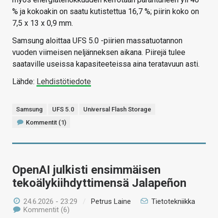
% ja kokoakin on saatu kutistettua 16,7 %; piirin koko on
7,5 x 13 x 0,9 mm.
Samsung aloittaa UFS 5.0 -piirien massatuotannon
vuoden viimeisen neljänneksen aikana. Piirejä tulee
saataville useissa kapasiteeteissa aina teratavuun asti.
Lähde:
Lehdistötiedote
Samsung
UFS 5.0
Universal Flash Storage
Kommentit (1)
OpenAI julkisti ensimmäisen
tekoälykiihdyttimensä Jalapeñon
24.6.2026 - 23:29
/
Petrus Laine
Tietotekniikka
Kommentit (6)