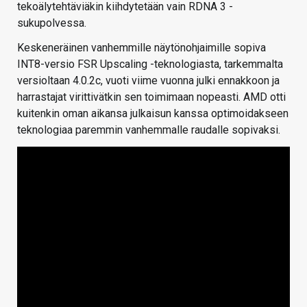
tekoälytehtäviäkin kiihdytetään vain RDNA 3 -
sukupolvessa.
Keskeneräinen vanhemmille näytönohjaimille sopiva
INT8-versio FSR Upscaling -teknologiasta, tarkemmalta
versioltaan 4.0.2c, vuoti viime vuonna julki ennakkoon ja
harrastajat virittivätkin sen toimimaan nopeasti. AMD otti
kuitenkin oman aikansa julkaisun kanssa optimoidakseen
teknologiaa paremmin vanhemmalle raudalle sopivaksi.