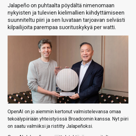
Jalapeño on puhtaalta pöydältä nimenomaan
nykyisten ja tulevien kielimallien kiihdyttämiseen
suunniteltu piiri ja sen luvataan tarjoavan selvästi
kilpailijoita parempaa suorituskykyä per watti.
OpenAI on jo aiemmin kertonut valmistelevansa omaa
tekoälypiiriään yhteistyössä Broadcomin kanssa. Nyt piiri
on saatu valmiiksi ja ristitty Jalapeñoksi.