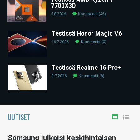
7700X3D
ARTIKKELIT
5.8.2026
Kommentit (45)
VIDEOT
Testissä Honor Magic V6
TECHBBS
16.7.2026
Kommentit (0)
TIETOA
HINTA.FI
Testissä Realme 16 Pro+
KAUPPA
3.7.2026
Kommentit (8)
VAIHDA TEEMA
UUTISET
HAKU
Samsung julkaisi keskihintaisen