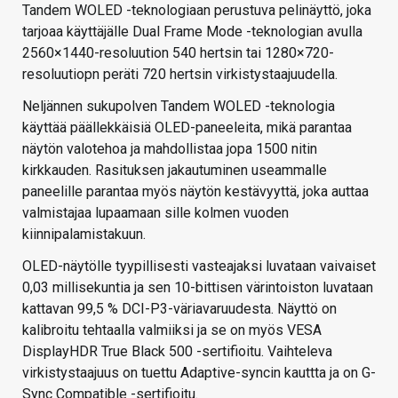
Tandem WOLED -teknologiaan perustuva pelinäyttö, joka
tarjoaa käyttäjälle Dual Frame Mode -teknologian avulla
2560×1440-resoluution 540 hertsin tai 1280×720-
resoluutiopn peräti 720 hertsin virkistystaajuudella.
Neljännen sukupolven Tandem WOLED -teknologia
käyttää päällekkäisiä OLED-paneeleita, mikä parantaa
näytön valotehoa ja mahdollistaa jopa 1500 nitin
kirkkauden. Rasituksen jakautuminen useammalle
paneelille parantaa myös näytön kestävyyttä, joka auttaa
valmistajaa lupaamaan sille kolmen vuoden
kiinnipalamistakuun.
OLED-näytölle tyypillisesti vasteajaksi luvataan vaivaiset
0,03 millisekuntia ja sen 10-bittisen värintoiston luvataan
kattavan 99,5 % DCI-P3-väriavaruudesta. Näyttö on
kalibroitu tehtaalla valmiiksi ja se on myös VESA
DisplayHDR True Black 500 -sertifioitu. Vaihteleva
virkistystaajuus on tuettu Adaptive-syncin kauttta ja on G-
Sync Compatible -sertifioitu.