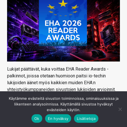
Lukijat päättävät, kuka voittaa EHA Reader Awards -
palkinnot, joissa otetaan huomioon paitsi io-techin
lukijoiden äänet myös kaikkien muiden EHA:n
yhteistyökumppaneiden sivustojen lukijoiden arvioinnit.
Käytämme evästeitä sivuston toiminnoissa, ominaisuuksissa ja
EHA:n yhdeksän jäsenjulkaisua edustavat yli 20 miljoonan
liikenteen analysoinnissa. Käyttämällä sivustoa hyväksyt
lukijan yleisöä ympäri Eurooppaa, mukaan lukien
evästeiden käytön.
Technology Insider (Alankomaat), HardwareLuxx (Saksa),
Ok
En hyväksy
Lisätietoja
Hardware Upgrade (Italia), Geeknetic (Espanja), Lab501
(Romania), PurePC (Puola), Cowcotland (Ranska), io-tech