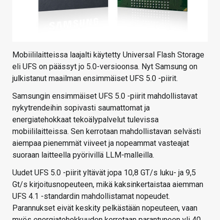
Mobiililaitteissa laajalti käytetty Universal Flash Storage
eli UFS on päässyt jo 5.0-versioonsa. Nyt Samsung on
julkistanut maailman ensimmäiset UFS 5.0 -piirit.
Samsungin ensimmäiset UFS 5.0 -piirit mahdollistavat
nykytrendeihin sopivasti saumattomat ja
energiatehokkaat tekoälypalvelut tulevissa
mobiililaitteissa. Sen kerrotaan mahdollistavan selvästi
aiempaa pienemmät viiveet ja nopeammat vasteajat
suoraan laitteella pyörivillä LLM-malleilla.
Uudet UFS 5.0 -piirit yltävät jopa 10,8 GT/s luku- ja 9,5
Gt/s kirjoitusnopeuteen, mikä kaksinkertaistaa aiemman
UFS 4.1 -standardin mahdollistamat nopeudet.
Parannukset eivät keskity pelkästään nopeuteen, vaan
myös energiatehokkuuden kerrotaan parantuneen yli 40