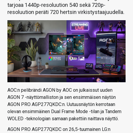
tarjoaa 1440p-resoluution 540 sekä 720p-
resoluution peräti 720 hertsin virkistystaajuudella.
AOC:n pelibrändi AGON by AOC on julkaissut uuden
AGON 7 -näyttömalliston ja sen ensimmäisen näytön
AGON PRO AGP277QKDC:n. Uutuusnäytön kerrotaan
olevan ensimmäinen Dual Frame Mode -tilan ja Tandem
WOLED -teknologian samaan pakettiin naittava näyttö.
AGON PRO AGP277QKDC on 26,5-tuumainen LG:n