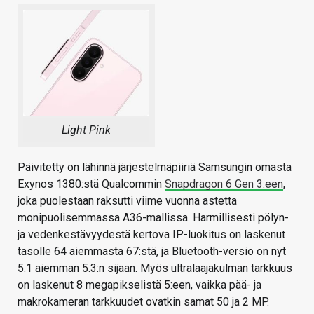
Light Pink
Päivitetty on lähinnä järjestelmäpiiriä Samsungin omasta
Exynos 1380:stä Qualcommin
Snapdragon 6 Gen 3:een
,
joka puolestaan raksutti viime vuonna astetta
monipuolisemmassa A36-mallissa. Harmillisesti pölyn-
ja vedenkestävyydestä kertova IP-luokitus on laskenut
tasolle 64 aiemmasta 67:stä, ja Bluetooth-versio on nyt
5.1 aiemman 5.3:n sijaan. Myös ultralaajakulman tarkkuus
on laskenut 8 megapikselistä 5:een, vaikka pää- ja
makrokameran tarkkuudet ovatkin samat 50 ja 2 MP.