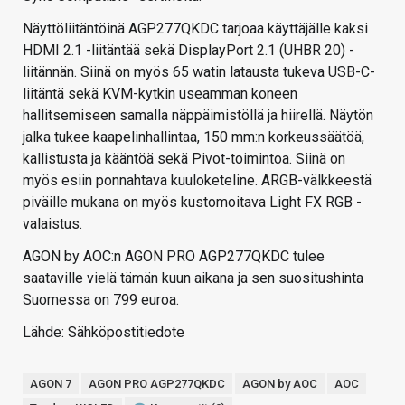
Näyttöliitäntöinä AGP277QKDC tarjoaa käyttäjälle kaksi
HDMI 2.1 -liitäntää sekä DisplayPort 2.1 (UHBR 20) -
liitännän. Siinä on myös 65 watin latausta tukeva USB-C-
liitäntä sekä KVM-kytkin useamman koneen
hallitsemiseen samalla näppäimistöllä ja hiirellä. Näytön
jalka tukee kaapelinhallintaa, 150 mm:n korkeussäätöä,
kallistusta ja kääntöä sekä Pivot-toimintoa. Siinä on
myös esiin ponnahtava kuuloketeline. ARGB-välkkeestä
piväille mukana on myös kustomoitava Light FX RGB -
valaistus.
AGON by AOC:n AGON PRO AGP277QKDC tulee
saataville vielä tämän kuun aikana ja sen suositushinta
Suomessa on 799 euroa.
Lähde: Sähköpostitiedote
AGON 7
AGON PRO AGP277QKDC
AGON by AOC
AOC