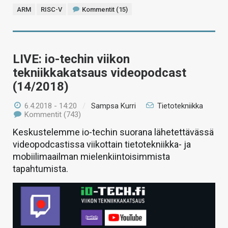
ARM
RISC-V
Kommentit (15)
LIVE: io-techin viikon
tekniikkakatsaus videopodcast
(14/2018)
6.4.2018 - 14:20
/
Sampsa Kurri
Tietotekniikka
Kommentit (743)
Keskustelemme io-techin suorana lähetettävässä
videopodcastissa viikottain tietotekniikka- ja
mobiilimaailman mielenkiintoisimmista
tapahtumista.