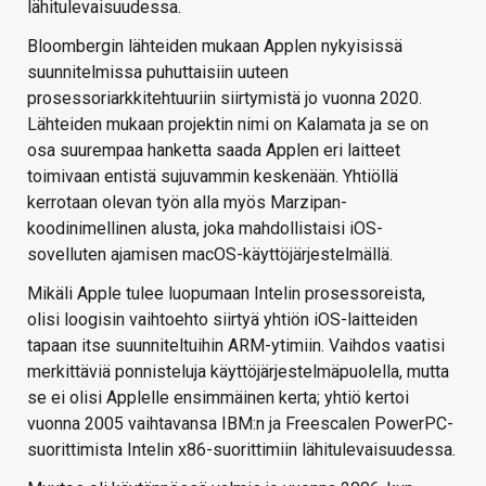
lähitulevaisuudessa.
Bloombergin lähteiden mukaan Applen nykyisissä
suunnitelmissa puhuttaisiin uuteen
prosessoriarkkitehtuuriin siirtymistä jo vuonna 2020.
Lähteiden mukaan projektin nimi on Kalamata ja se on
osa suurempaa hanketta saada Applen eri laitteet
toimivaan entistä sujuvammin keskenään. Yhtiöllä
kerrotaan olevan työn alla myös Marzipan-
koodinimellinen alusta, joka mahdollistaisi iOS-
sovelluten ajamisen macOS-käyttöjärjestelmällä.
Mikäli Apple tulee luopumaan Intelin prosessoreista,
olisi loogisin vaihtoehto siirtyä yhtiön iOS-laitteiden
tapaan itse suunniteltuihin ARM-ytimiin. Vaihdos vaatisi
merkittäviä ponnisteluja käyttöjärjestelmäpuolella, mutta
se ei olisi Applelle ensimmäinen kerta; yhtiö kertoi
vuonna 2005 vaihtavansa IBM:n ja Freescalen PowerPC-
suorittimista Intelin x86-suorittimiin lähitulevaisuudessa.