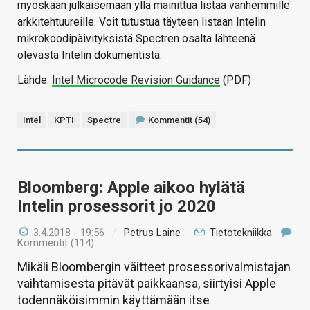
myöskään julkaisemaan yllä mainittua listaa vanhemmille
arkkitehtuureille. Voit tutustua täyteen listaan Intelin
mikrokoodipäivityksistä Spectren osalta lähteenä
olevasta Intelin dokumentista.
Lähde:
Intel Microcode Revision Guidance
(PDF)
Intel
KPTI
Spectre
Kommentit (54)
Bloomberg: Apple aikoo hylätä
Intelin prosessorit jo 2020
3.4.2018 - 19:56
/
Petrus Laine
Tietotekniikka
Kommentit (114)
Mikäli Bloombergin väitteet prosessorivalmistajan
vaihtamisesta pitävät paikkaansa, siirtyisi Apple
todennäköisimmin käyttämään itse