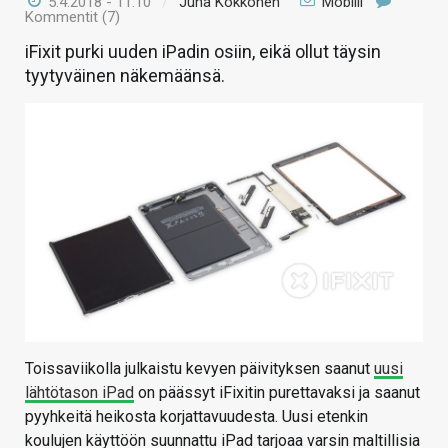
5.4.2018 - 11:10
/
Juha Kokkonen
Mobiili
Kommentit (7)
iFixit purki uuden iPadin osiin, eikä ollut täysin
tyytyväinen näkemäänsä.
Toissaviikolla julkaistu kevyen päivityksen saanut
uusi
lähtötason iPad
on päässyt iFixitin purettavaksi ja saanut
pyyhkeitä heikosta korjattavuudesta. Uusi etenkin
koulujen käyttöön suunnattu iPad tarjoaa varsin maltillisia