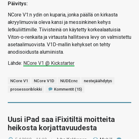
Päivitys:
NCore V1:n ydin on kuparia, jonka päällä on kirkasta
akryylimuovia oleva kansi ja messinkinen kehys
letkuliittimille. Tiivisteinä on käytetty korkealaatuisia
Viton-o-renkaita ja virtausta hallitseva levy on valmistettu
asetaalimuovista. V1D-mallin kehykset on tehty
anodisoidusta alumiinista.
Lähde:
NCore V1 @ Kickstarter
NCore V1
NCore V1D
NUDEcnc
nestejäähdytys
prosessoriblokki
Kommentit (15)
Uusi iPad saa iFixitiltä moitteita
heikosta korjattavuudesta