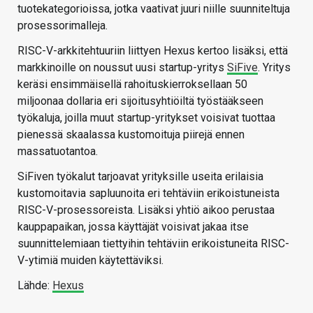
tuotekategorioissa, jotka vaativat juuri niille suunniteltuja
prosessorimalleja.
RISC-V-arkkitehtuuriin liittyen Hexus kertoo lisäksi, että
markkinoille on noussut uusi startup-yritys
SiFive
. Yritys
keräsi ensimmäisellä rahoituskierroksellaan 50
miljoonaa dollaria eri sijoitusyhtiöiltä työstääkseen
työkaluja, joilla muut startup-yritykset voisivat tuottaa
pienessä skaalassa kustomoituja piirejä ennen
massatuotantoa.
SiFiven työkalut tarjoavat yrityksille useita erilaisia
kustomoitavia sapluunoita eri tehtäviin erikoistuneista
RISC-V-prosessoreista. Lisäksi yhtiö aikoo perustaa
kauppapaikan, jossa käyttäjät voisivat jakaa itse
suunnittelemiaan tiettyihin tehtäviin erikoistuneita RISC-
V-ytimiä muiden käytettäviksi.
Lähde:
Hexus