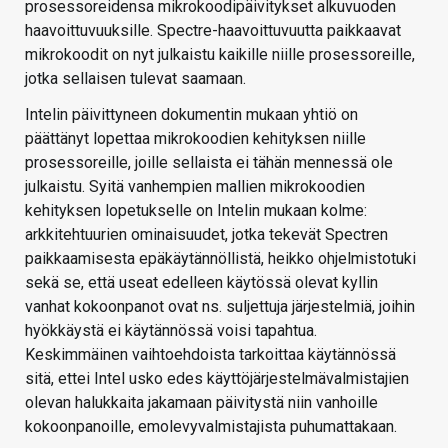
prosessoreidensa mikrokoodipäivitykset alkuvuoden
haavoittuvuuksille. Spectre-haavoittuvuutta paikkaavat
mikrokoodit on nyt julkaistu kaikille niille prosessoreille,
jotka sellaisen tulevat saamaan.
Intelin päivittyneen dokumentin mukaan yhtiö on
päättänyt lopettaa mikrokoodien kehityksen niille
prosessoreille, joille sellaista ei tähän mennessä ole
julkaistu. Syitä vanhempien mallien mikrokoodien
kehityksen lopetukselle on Intelin mukaan kolme:
arkkitehtuurien ominaisuudet, jotka tekevät Spectren
paikkaamisesta epäkäytännöllistä, heikko ohjelmistotuki
sekä se, että useat edelleen käytössä olevat kyllin
vanhat kokoonpanot ovat ns. suljettuja järjestelmiä, joihin
hyökkäystä ei käytännössä voisi tapahtua.
Keskimmäinen vaihtoehdoista tarkoittaa käytännössä
sitä, ettei Intel usko edes käyttöjärjestelmävalmistajien
olevan halukkaita jakamaan päivitystä niin vanhoille
kokoonpanoille, emolevyvalmistajista puhumattakaan.