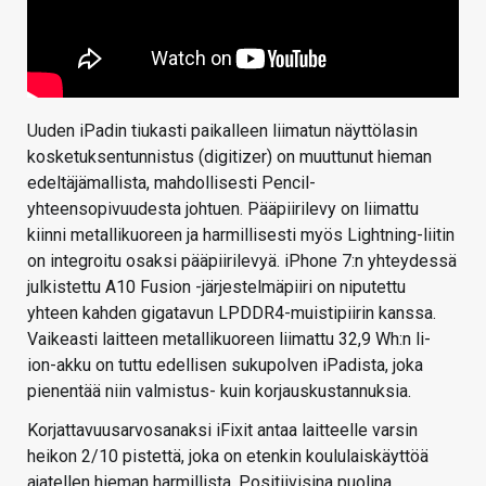
Uuden iPadin tiukasti paikalleen liimatun näyttölasin
kosketuksentunnistus (digitizer) on muuttunut hieman
edeltäjämallista, mahdollisesti Pencil-
yhteensopivuudesta johtuen. Pääpiirilevy on liimattu
kiinni metallikuoreen ja harmillisesti myös Lightning-liitin
on integroitu osaksi pääpiirilevyä. iPhone 7:n yhteydessä
julkistettu A10 Fusion -järjestelmäpiiri on niputettu
yhteen kahden gigatavun LPDDR4-muistipiirin kanssa.
Vaikeasti laitteen metallikuoreen liimattu 32,9 Wh:n li-
ion-akku on tuttu edellisen sukupolven iPadista, joka
pienentää niin valmistus- kuin korjauskustannuksia.
Korjattavuusarvosanaksi iFixit antaa laitteelle varsin
heikon 2/10 pistettä, joka on etenkin koululaiskäyttöä
ajatellen hieman harmillista. Positiivisina puolina