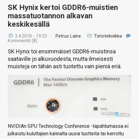
SK Hynix kertoi GDDR6-muistien
massatuotannon alkavan
keskikesällä
3.4.2018 - 19:23
/
Petrus Laine
Tietotekniikka
Kommentit (8)
SK Hynix toi ensimmäiset GDDR6-muistinsa
saataville jo alkuvuodesta, mutta ilmeisesti
muisteja on tähän asti tuotettu vain pieniä eriä.
NVIDIAn GPU Technology Conference -tapahtumassa ei
julkaistu kuluttajien kannalta uusia tuotteita tai kerrottu