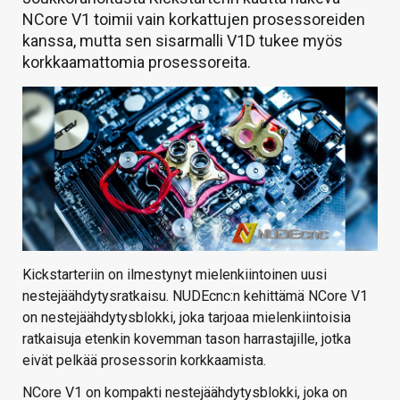
NCore V1 toimii vain korkattujen prosessoreiden
kanssa, mutta sen sisarmalli V1D tukee myös
korkkaamattomia prosessoreita.
Kickstarteriin on ilmestynyt mielenkiintoinen uusi
nestejäähdytysratkaisu. NUDEcnc:n kehittämä NCore V1
on nestejäähdytysblokki, joka tarjoaa mielenkiintoisia
ratkaisuja etenkin kovemman tason harrastajille, jotka
eivät pelkää prosessorin korkkaamista.
NCore V1 on kompakti nestejäähdytysblokki, joka on