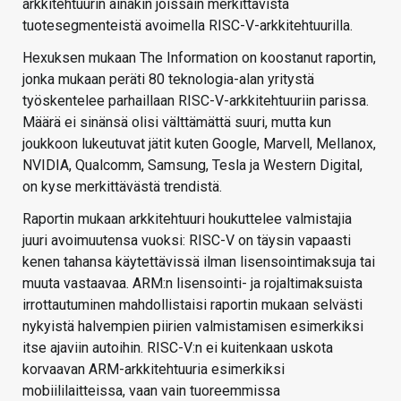
arkkitehtuurin ainakin joissain merkittävistä
tuotesegmenteistä avoimella RISC-V-arkkitehtuurilla.
Hexuksen mukaan The Information on koostanut raportin,
jonka mukaan peräti 80 teknologia-alan yritystä
työskentelee parhaillaan RISC-V-arkkitehtuuriin parissa.
Määrä ei sinänsä olisi välttämättä suuri, mutta kun
joukkoon lukeutuvat jätit kuten Google, Marvell, Mellanox,
NVIDIA, Qualcomm, Samsung, Tesla ja Western Digital,
on kyse merkittävästä trendistä.
Raportin mukaan arkkitehtuuri houkuttelee valmistajia
juuri avoimuutensa vuoksi: RISC-V on täysin vapaasti
kenen tahansa käytettävissä ilman lisensointimaksuja tai
muuta vastaavaa. ARM:n lisensointi- ja rojaltimaksuista
irrottautuminen mahdollistaisi raportin mukaan selvästi
nykyistä halvempien piirien valmistamisen esimerkiksi
itse ajaviin autoihin. RISC-V:n ei kuitenkaan uskota
korvaavan ARM-arkkitehtuuria esimerkiksi
mobiililaitteissa, vaan vain tuoreemmissa