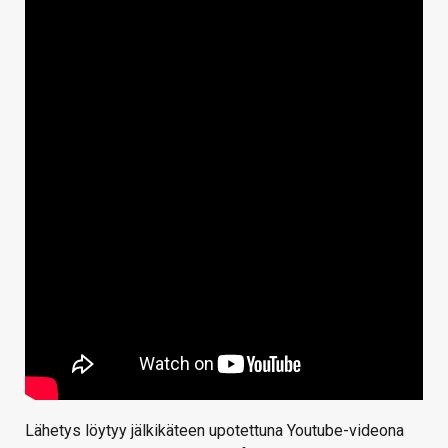
Lähetys löytyy jälkikäteen upotettuna Youtube-videona