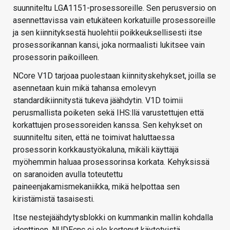
suunniteltu LGA1151-prosessoreille. Sen perusversio on
asennettavissa vain etukäteen korkatuille prosessoreille
ja sen kiinnityksestä huolehtii poikkeuksellisesti itse
prosessorikannan kansi, joka normaalisti lukitsee vain
prosessorin paikoilleen.
NCore V1D tarjoaa puolestaan kiinnityskehykset, joilla se
asennetaan kuin mikä tahansa emolevyn
standardikiinnitystä tukeva jäähdytin. V1D toimii
perusmallista poiketen sekä IHS:llä varustettujen että
korkattujen prosessoreiden kanssa. Sen kehykset on
suunniteltu siten, että ne toimivat haluttaessa
prosessorin korkkaustyökaluna, mikäli käyttäjä
myöhemmin haluaa prosessorinsa korkata. Kehyksissä
on saranoiden avulla toteutettu
paineenjakamismekaniikka, mikä helpottaa sen
kiristämistä tasaisesti.
Itse nestejäähdytysblokki on kummankin mallin kohdalla
identtinen. NUDEcnc ei ole kertonut käytetyistä