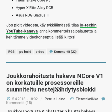
Thermaltake Core P3
Hyper X Elite Alloy RGB
Asus ROG Gladius II
Jos pidit videosta, käy tykkäämässä, tilaa
io-techin
YouTube-kanava
, anna kommenteissa palautetta ja
kehitämme videokonseptia lisää, kiitos!
RGB
pc build
video
Kommentit (22)
Joukkorahoitusta hakeva NCore V1
on korkatuille prosessoreille
suunniteltu nestejäähdytysblokki
5.4.2018 - 18:02
/
Petrus Laine
Tietotekniikka
Kommentit (15)
Joukkorahoitusta Kickstarterin kautta hakeva