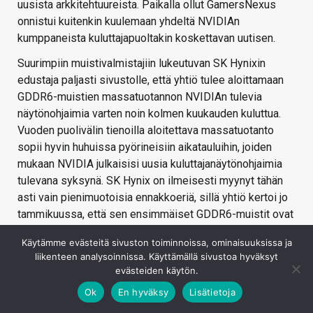
uusista arkkitehtuureista. Paikalla ollut GamersNexus
onnistui kuitenkin kuulemaan yhdeltä NVIDIAn
kumppaneista kuluttajapuoltakin koskettavan uutisen.
Suurimpiin muistivalmistajiin lukeutuvan SK Hynixin
edustaja paljasti sivustolle, että yhtiö tulee aloittamaan
GDDR6-muistien massatuotannon NVIDIAn tulevia
näytönohjaimia varten noin kolmen kuukauden kuluttua.
Vuoden puolivälin tienoilla aloitettava massatuotanto
sopii hyvin huhuissa pyörineisiin aikatauluihin, joiden
mukaan NVIDIA julkaisisi uusia kuluttajanäytönohjaimia
tulevana syksynä. SK Hynix on ilmeisesti myynyt tähän
asti vain pienimuotoisia ennakkoeriä, sillä yhtiö kertoi jo
tammikuussa, että sen ensimmäiset GDDR6-muistit ovat
saatavilla välittömästi.
Käytämme evästeitä sivuston toiminnoissa, ominaisuuksissa ja
GamersNexus kertoo lisäksi, että GDDR6-muistien
liikenteen analysoinnissa. Käyttämällä sivustoa hyväksyt
evästeiden käytön.
valmistus tulee olemaan ainakin aluksi noin 20 %
kalliimpaa verrattuna GDDR5-muistien valmistukseen.
Ok
En hyväksy
Lisätietoja
Tämä epäilemättä tulee näkymään selvästi myös