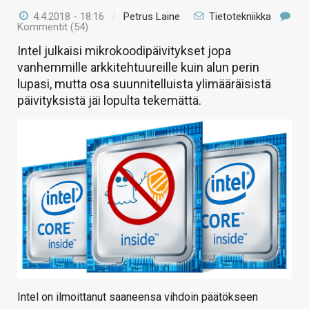
4.4.2018 - 18:16
/
Petrus Laine
Tietotekniikka
Kommentit (54)
Intel julkaisi mikrokoodipäivitykset jopa
vanhemmille arkkitehtuureille kuin alun perin
lupasi, mutta osa suunnitelluista ylimääräisistä
päivityksistä jäi lopulta tekemättä.
Intel on ilmoittanut saaneensa vihdoin päätökseen