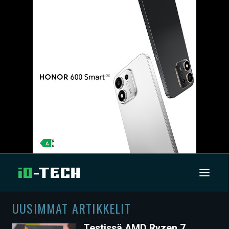
UUSIMMAT ARTIKKELIT
UUTISET
Testissä AMD Ryzen 7