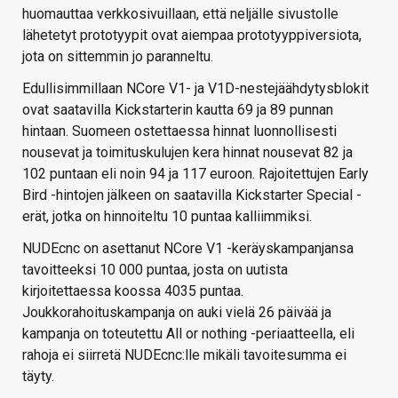
huomauttaa verkkosivuillaan, että neljälle sivustolle
lähetetyt prototyypit ovat aiempaa prototyyppiversiota,
jota on sittemmin jo paranneltu.
Edullisimmillaan NCore V1- ja V1D-nestejäähdytysblokit
ovat saatavilla Kickstarterin kautta 69 ja 89 punnan
hintaan. Suomeen ostettaessa hinnat luonnollisesti
nousevat ja toimituskulujen kera hinnat nousevat 82 ja
102 puntaan eli noin 94 ja 117 euroon. Rajoitettujen Early
Bird -hintojen jälkeen on saatavilla Kickstarter Special -
erät, jotka on hinnoiteltu 10 puntaa kalliimmiksi.
NUDEcnc on asettanut NCore V1 -keräyskampanjansa
tavoitteeksi 10 000 puntaa, josta on uutista
kirjoitettaessa koossa 4035 puntaa.
Joukkorahoituskampanja on auki vielä 26 päivää ja
kampanja on toteutettu All or nothing -periaatteella, eli
rahoja ei siirretä NUDEcnc:lle mikäli tavoitesumma ei
täyty.