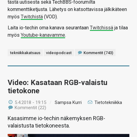
tästä uutisesta sekä TechBBS-foorumilta
kommenttiketjusta. Lähetys on katsottavissa jälkikäteen
myös
Twitchistä
(VOD).
Laita io-techin oma kanava seurantaan
Twitchissä
ja tilaa
myös
Youtube-kanavamme
.
tekniikkakatsaus
videopodcast
Kommentit (743)
Video: Kasataan RGB-valaistu
tietokone
5.4.2018 - 19:15
/
Sampsa Kurri
Tietotekniikka
Kommentit (22)
Kasasimme io-techin näkemyksen RGB-
valaistusta tietokoneesta.