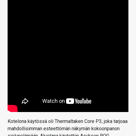
Kotelona käytössä oli Thermaltaken Core P3, joka tarjoaa
mahdollisimman esteettömän näkymän kokoonpanon
sielunelämään. Alustana käytettiin Asuksen ROG