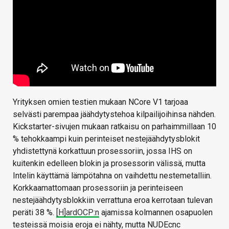
Yrityksen omien testien mukaan NCore V1 tarjoaa
selvästi parempaa jäähdytystehoa kilpailijoihinsa nähden.
Kickstarter-sivujen mukaan ratkaisu on parhaimmillaan 10
% tehokkaampi kuin perinteiset nestejäähdytysblokit
yhdistettynä korkattuun prosessoriin, jossa IHS on
kuitenkin edelleen blokin ja prosessorin välissä, mutta
Intelin käyttämä lämpötahna on vaihdettu nestemetalliin.
Korkkaamattomaan prosessoriin ja perinteiseen
nestejäähdytysblokkiin verrattuna eroa kerrotaan tulevan
peräti 38 %.
[H]ardOCP:n
ajamissa kolmannen osapuolen
testeissä moisia eroja ei nähty, mutta NUDEcnc