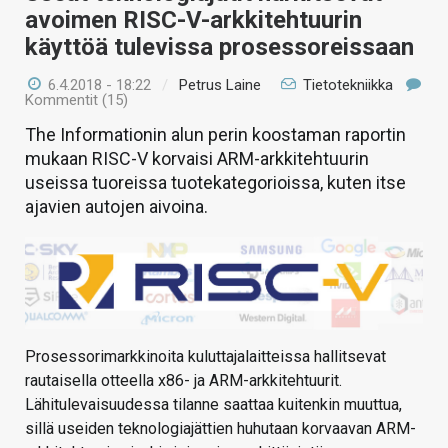
avoimen RISC-V-arkkitehtuurin
käyttöä tulevissa prosessoreissaan
6.4.2018 - 18:22
/
Petrus Laine
Tietotekniikka
Kommentit (15)
The Informationin alun perin koostaman raportin
mukaan RISC-V korvaisi ARM-arkkitehtuurin
useissa tuoreissa tuotekategorioissa, kuten itse
ajavien autojen aivoina.
Prosessorimarkkinoita kuluttajalaitteissa hallitsevat
rautaisella otteella x86- ja ARM-arkkitehtuurit.
Lähitulevaisuudessa tilanne saattaa kuitenkin muuttua,
sillä useiden teknologiajättien huhutaan korvaavan ARM-