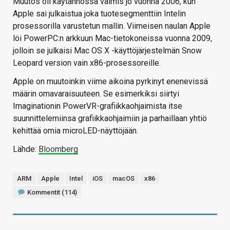
Muutos oli käytännössä valmis jo vuonna 2006, kun
Apple sai julkaistua joka tuotesegmenttiin Intelin
prosessorilla varustetun mallin. Viimeisen naulan Apple
löi PowerPC:n arkkuun Mac-tietokoneissa vuonna 2009,
jolloin se julkaisi Mac OS X -käyttöjärjestelmän Snow
Leopard version vain x86-prosessoreille.
Apple on muutoinkin viime aikoina pyrkinyt enenevissä
määrin omavaraisuuteen. Se esimerkiksi siirtyi
Imaginationin PowerVR-grafiikkaohjaimista itse
suunnittelemiinsa grafiikkaohjaimiin ja parhaillaan yhtiö
kehittää omia microLED-näyttöjään.
Lähde:
Bloomberg
ARM
Apple
Intel
iOS
macOS
x86
Kommentit (114)