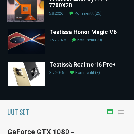
7700X3D
ARTIKKELIT
5.8.2026
Kommentit (26)
VIDEOT
Testissä Honor Magic V6
TECHBBS
16.7.2026
Kommentit (0)
TIETOA
HINTA.FI
Testissä Realme 16 Pro+
KAUPPA
3.7.2026
Kommentit (8)
VAIHDA TEEMA
UUTISET
HAKU
GeForce GTX 1080 -