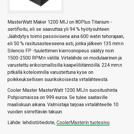
MasterWatt Maker 1200 MIJ on 80Plus Titanium -
sertifioitu, eli se saavuttaa yli 94 % hyötysuhteen.
Jäähdytys toimii passiivisena aina 600 watin tehorajaan,
eli 50 % rasitusasteeseena asti, jonka jälkeen 135 mm:n
Silencio FP -tuulettimen kierrosnopeus säätyy noin
1500-2500 RPM:n välillä. Virtalähde on modulaarinen ja
varustettu erikoismallisilla kaapeliliitännöillä. 224 mm:n
pitkällä koteloinnilla varustettuna kyse on
poikkeuksellisen suurikokoisesta virtalähteestä.
Cooler Master MasterWatt 1200 MIJ:n suositushinta
Pohjoismaissa on 999 euroa. Se tulee saataville
maaliskuun aikana. Valmistaja tarjoaa virtalähteelle 10
vuoden siirrettävän takuun.
Lähde: lehdistötiedote,
CoolerMasterin tuotesivu