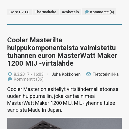
Core P7 TG
Thermaltake
avokotelo
Kommentit (6)
Cooler Masterilta
huippukomponenteista valmistettu
tuhannen euron MasterWatt Maker
1200 MIJ -virtalähde
8.3.2017 - 16:03
/
Juha Kokkonen
Tietotekniikka
Kommentit (36)
Cooler Master on esitellyt virtalähdemallistoonsa
uuden huippumallin, joka kantaa nimeä
MasterWatt Maker 1200 MIJ. MIJ-lyhenne tulee
sanoista Made In Japan.