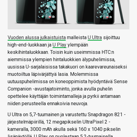
Vuoden alussa julkaistuista
malleista
U Ultra
sijoittuu
high-end-luokkaan ja
U Play
ylempään
keskihintaluokkaan. Toisin kuin useimmissa HTC:n
aiemmissa ylempien hintaluokkien älypuhelimissa,
uusissa U-sarjalaisissa takakuori on kaarevareunaiseksi
muotoiltua läpivärjättyä lasia. Molemmissa
uutuuspuhelimissa on koneoppimista hyödyntävä Sense
Companion -avustajatoiminto, jonka avulla puhelin
opettelee käyttäjän toimintamalleja ja pyrkii antamaan
niiden perusteella ennakoivia neuvoja.
U Ultra on 5,7-tuumainen ja varustettu Snapdragon 821 -
järjestelmäpiirillä, 12 megapikselin UltraPixel 2 -
kameralla, 3000 mAh akulla sekä 160 x 1040 pikselin
lisänäytöllä. U Play on puolestaan 5,2-tuumaisella