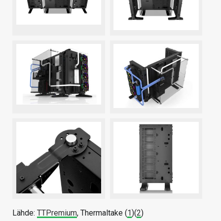
Lähde:
TTPremium
, Thermaltake (
1
)(
2
)