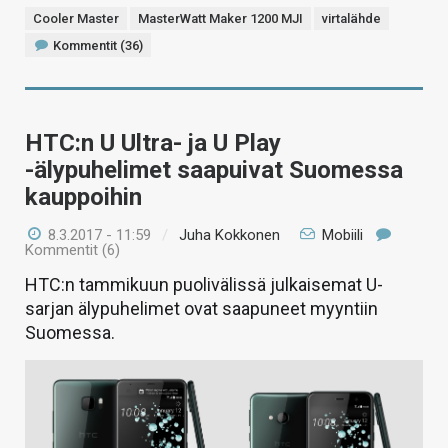
Cooler Master
MasterWatt Maker 1200 MJI
virtalähde
Kommentit (36)
HTC:n U Ultra- ja U Play
-älypuhelimet saapuivat Suomessa
kauppoihin
8.3.2017 - 11:59
/
Juha Kokkonen
Mobiili
Kommentit (6)
HTC:n tammikuun puolivälissä julkaisemat U-
sarjan älypuhelimet ovat saapuneet myyntiin
Suomessa.