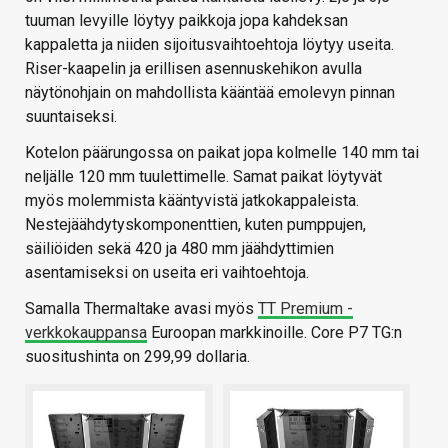
tuuman levyille löytyy paikkoja jopa kahdeksan
kappaletta ja niiden sijoitusvaihtoehtoja löytyy useita.
Riser-kaapelin ja erillisen asennuskehikon avulla
näytönohjain on mahdollista kääntää emolevyn pinnan
suuntaiseksi.
Kotelon päärungossa on paikat jopa kolmelle 140 mm tai
neljälle 120 mm tuulettimelle. Samat paikat löytyvät
myös molemmista kääntyvistä jatkokappaleista.
Nestejäähdytyskomponenttien, kuten pumppujen,
säiliöiden sekä 420 ja 480 mm jäähdyttimien
asentamiseksi on useita eri vaihtoehtoja.
Samalla Thermaltake avasi myös
TT Premium -
verkkokauppansa
Euroopan markkinoille. Core P7 TG:n
suositushinta on 299,99 dollaria.