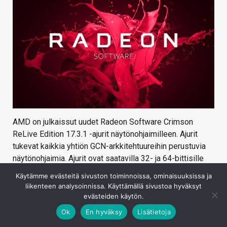
AMD on julkaissut uudet Radeon Software Crimson
ReLive Edition 17.3.1 -ajurit näytönohjaimilleen. Ajurit
tukevat kaikkia yhtiön GCN-arkkitehtuureihin perustuvia
näytönohjaimia. Ajurit ovat saatavilla 32- ja 64-bittisille
Windows 7- ja 10 -käyttöjärjestelmille sekä 64-bittiselle
Käytämme evästeitä sivuston toiminnoissa, ominaisuuksissa ja
Windows 8.1:lle. AMD lopettin ajurituen 32-bittiselle
liikenteen analysoinnissa. Käyttämällä sivustoa hyväksyt
Windows 8.1:lle viime kuussa.
evästeiden käytön.
Ok
En hyväksy
Lisätietoja
Radeon Software 17.3.1 -ajureiden merkittävin uudistus
on virallinen tuki Tom Clancy’s Ghost Recon Wildlands -