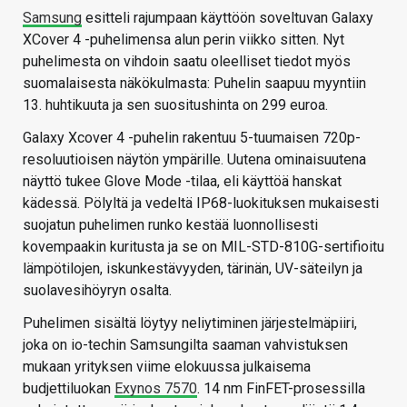
Samsung
esitteli rajumpaan käyttöön soveltuvan Galaxy
XCover 4 -puhelimensa alun perin viikko sitten. Nyt
puhelimesta on vihdoin saatu oleelliset tiedot myös
suomalaisesta näkökulmasta: Puhelin saapuu myyntiin
13. huhtikuuta ja sen suositushinta on 299 euroa.
Galaxy Xcover 4 -puhelin rakentuu 5-tuumaisen 720p-
resoluutioisen näytön ympärille. Uutena ominaisuutena
näyttö tukee Glove Mode -tilaa, eli käyttöä hanskat
kädessä. Pölyltä ja vedeltä IP68-luokituksen mukaisesti
suojatun puhelimen runko kestää luonnollisesti
kovempaakin kuritusta ja se on MIL-STD-810G-sertifioitu
lämpötilojen, iskunkestävyyden, tärinän, UV-säteilyn ja
suolavesihöyryn osalta.
Puhelimen sisältä löytyy neliytiminen järjestelmäpiiri,
joka on io-techin Samsungilta saaman vahvistuksen
mukaan yrityksen viime elokuussa julkaisema
budjettiluokan
Exynos 7570
. 14 nm FinFET-prosessilla