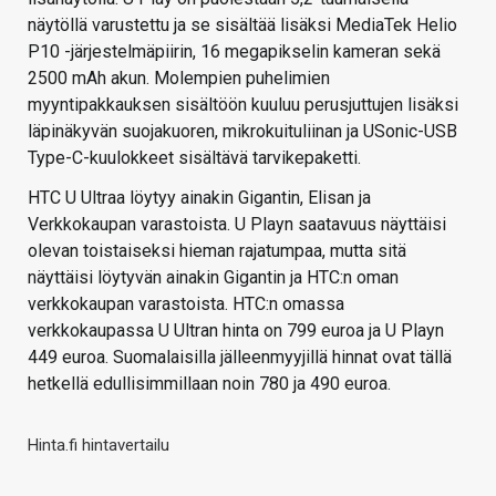
näytöllä varustettu ja se sisältää lisäksi MediaTek Helio
P10 -järjestelmäpiirin, 16 megapikselin kameran sekä
2500 mAh akun. Molempien puhelimien
myyntipakkauksen sisältöön kuuluu perusjuttujen lisäksi
läpinäkyvän suojakuoren, mikrokuituliinan ja USonic-USB
Type-C-kuulokkeet sisältävä tarvikepaketti.
HTC U Ultraa löytyy ainakin Gigantin, Elisan ja
Verkkokaupan varastoista. U Playn saatavuus näyttäisi
olevan toistaiseksi hieman rajatumpaa, mutta sitä
näyttäisi löytyvän ainakin Gigantin ja HTC:n oman
verkkokaupan varastoista. HTC:n omassa
verkkokaupassa U Ultran hinta on 799 euroa ja U Playn
449 euroa. Suomalaisilla jälleenmyyjillä hinnat ovat tällä
hetkellä edullisimmillaan noin 780 ja 490 euroa.
Hinta.fi hintavertailu