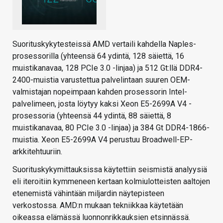
Suorituskykytesteissä AMD vertaili kahdella Naples-
prosessorilla (yhteensä 64 ydintä, 128 säiettä, 16
muistikanavaa, 128 PCIe 3.0 -linjaa) ja 512 Gt:llä DDR4-
2400-muistia varustettua palvelintaan suuren OEM-
valmistajan nopeimpaan kahden prosessorin Intel-
palvelimeen, josta löytyy kaksi Xeon E5-2699A V4 -
prosessoria (yhteensä 44 ydintä, 88 säiettä, 8
muistikanavaa, 80 PCIe 3.0 -linjaa) ja 384 Gt DDR4-1866-
muistia. Xeon E5-2699A V4 perustuu Broadwell-EP-
arkkitehtuuriin.
Suorituskykymittauksissa käytettiin seismistä analyysiä
eli iteroitiin kymmeneen kertaan kolmiulotteisten aaltojen
etenemistä vähintään miljardin näytepisteen
verkostossa. AMD:n mukaan tekniikkaa käytetään
oikeassa elämässä luonnonrikkauksien etsinnässä.