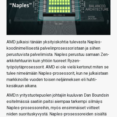
AMD julkaisi tänään yksityiskohtia tulevasta Naples-
koodinimellisestä palvelinprosessoristaan ja siihen
perustuvista palvelimista. Naples perustuu samaan Zen-
arkkitehtuuriin kuin yhtiön tuoreet Ryzen-
työpöytäprosessorit. AMD ei ole vielä kertonut miten se
tulee nimeämään Naples-prosessorit, kun ne julkaistaan
markkinoille vuoden toisen neljänneksen eli huhti-
kesäkuun aikana.
AMD:n yritystuotepuolen johtajiin kuuluvan Dan Boundsin
esitelmässä saatiin paitsi aiempaa tarkempi silmäys
Naples-prosessoreihin, myös ensimmäiset viitteet
niiden suorituskyvystä. Naples-prosessoreiden sisältä