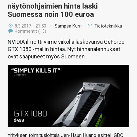
näytönohjaimien hinta laski
Suomessa noin 100 euroa
8.3.2017 - 21:50
/
Sampsa Kurri
Tietotekniikka
Kommentit (13)
NVIDIA ilmoitti viime viikolla laskevansa GeForce
GTX 1080 -mallin hintaa. Nyt hinnanalennukset
ovat saapuneet myös Suomeen.
Yrityksen toimitusjohtaja Jen-Hsun Huang esitteli GDC