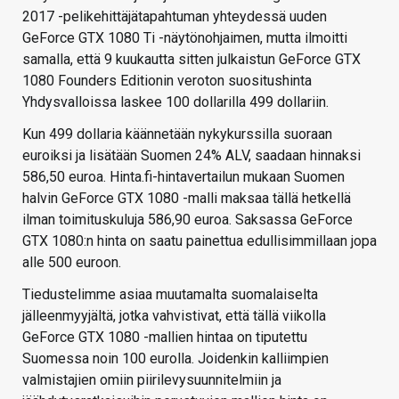
2017 -pelikehittäjätapahtuman yhteydessä uuden
GeForce GTX 1080 Ti -näytönohjaimen, mutta ilmoitti
samalla, että 9 kuukautta sitten julkaistun GeForce GTX
1080 Founders Editionin veroton suositushinta
Yhdysvalloissa laskee 100 dollarilla 499 dollariin.
Kun 499 dollaria käännetään nykykurssilla suoraan
euroiksi ja lisätään Suomen 24% ALV, saadaan hinnaksi
586,50 euroa. Hinta.fi-hintavertailun mukaan Suomen
halvin GeForce GTX 1080 -malli maksaa tällä hetkellä
ilman toimituskuluja 586,90 euroa. Saksassa GeForce
GTX 1080:n hinta on saatu painettua edullisimmillaan jopa
alle 500 euroon.
Tiedustelimme asiaa muutamalta suomalaiselta
jälleenmyyjältä, jotka vahvistivat, että tällä viikolla
GeForce GTX 1080 -mallien hintaa on tiputettu
Suomessa noin 100 eurolla. Joidenkin kalliimpien
valmistajien omiin piirilevysuunnitelmiin ja