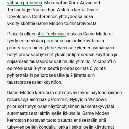
viitisen prosentia
. Microsoftin Xbox Advanced
Technology Groupin Eric Walston kertoi Game
Developers Conferencen yhteydessä lisää
yksityiskohtia Game Moden toimintatavoista.
Paikalla olleen
Ars Technican
mukaan Game Mode ei
tyydy esimerkiksi priorisoimaan pelin käyttämää
prosessia muiden ylitse, vaan se kykenee varaamaan
tietyt prosessoriytimet yksin peliprosessin käyttöön ja
ohjaamaan taustaprosessit muille ytimille. Microsoftin
esimerkissä 8-ytimisestä prosessorista 6 ydintä
pyhitettäisiin peliprosessille ja 2 jätettäisiin
taustaprosessien käyttöön.
Game Moden kerrotaan optimoivan myös näytönohjaimen
resursseja aiempaa paremmin. Nykyisin Windows
priorisoi tietyn osan näytönohjaimen laskentakyvyistä
automaattisesti aktiiviselle ikkunalle. Game Moden
kerrotaan nostavan tuota osuutta entisestään sitä
tukevien pelien kohdalla, jonka lisäksi pelin käyttämät