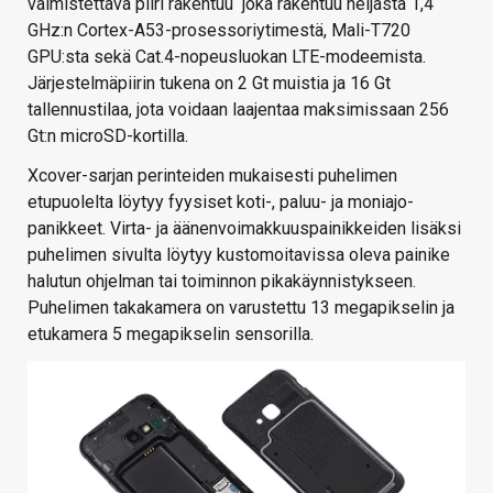
valmistettava piiri rakentuu joka rakentuu neljästä 1,4
GHz:n Cortex-A53-prosessoriytimestä, Mali-T720
GPU:sta sekä Cat.4-nopeusluokan LTE-modeemista.
Järjestelmäpiirin tukena on 2 Gt muistia ja 16 Gt
tallennustilaa, jota voidaan laajentaa maksimissaan 256
Gt:n microSD-kortilla.
Xcover-sarjan perinteiden mukaisesti puhelimen
etupuolelta löytyy fyysiset koti-, paluu- ja moniajo-
panikkeet. Virta- ja äänenvoimakkuuspainikkeiden lisäksi
puhelimen sivulta löytyy kustomoitavissa oleva painike
halutun ohjelman tai toiminnon pikakäynnistykseen.
Puhelimen takakamera on varustettu 13 megapikselin ja
etukamera 5 megapikselin sensorilla.