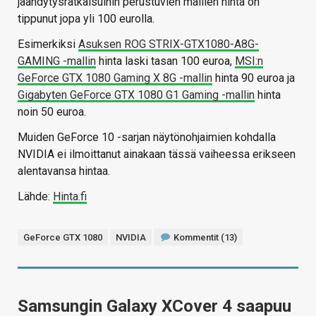
jäähdytysratkaisuihin perustuvien mallien hinta on
tippunut jopa yli 100 eurolla.
Esimerkiksi
Asuksen ROG STRIX-GTX1080-A8G-
GAMING -mallin
hinta laski tasan 100 euroa,
MSI:n
GeForce GTX 1080 Gaming X 8G -mallin
hinta 90 euroa ja
Gigabyten GeForce GTX 1080 G1 Gaming -mallin
hinta
noin 50 euroa.
Muiden GeForce 10 -sarjan näytönohjaimien kohdalla
NVIDIA ei ilmoittanut ainakaan tässä vaiheessa erikseen
alentavansa hintaa.
Lähde:
Hinta.fi
GeForce GTX 1080
NVIDIA
Kommentit (13)
Samsungin Galaxy XCover 4 saapuu