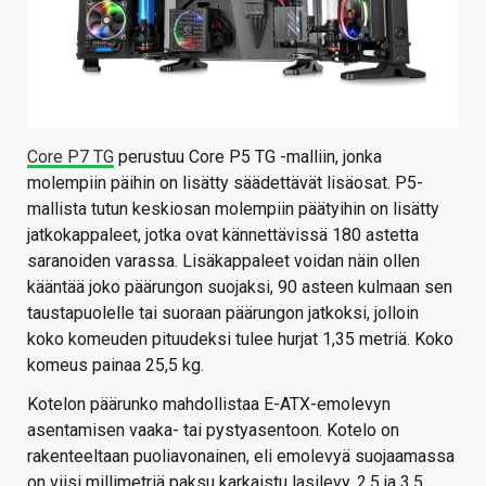
Core P7 TG
perustuu Core P5 TG -malliin, jonka
molempiin päihin on lisätty säädettävät lisäosat. P5-
mallista tutun keskiosan molempiin päätyihin on lisätty
jatkokappaleet, jotka ovat kännettävissä 180 astetta
saranoiden varassa. Lisäkappaleet voidan näin ollen
kääntää joko päärungon suojaksi, 90 asteen kulmaan sen
taustapuolelle tai suoraan päärungon jatkoksi, jolloin
koko komeuden pituudeksi tulee hurjat 1,35 metriä. Koko
komeus painaa 25,5 kg.
Kotelon päärunko mahdollistaa E-ATX-emolevyn
asentamisen vaaka- tai pystyasentoon. Kotelo on
rakenteeltaan puoliavonainen, eli emolevyä suojaamassa
on viisi millimetriä paksu karkaistu lasilevy. 2,5 ja 3,5