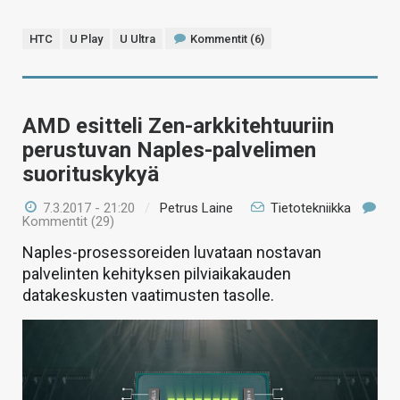
HTC
U Play
U Ultra
Kommentit (6)
AMD esitteli Zen-arkkitehtuuriin
perustuvan Naples-palvelimen
suorituskykyä
7.3.2017 - 21:20
/
Petrus Laine
Tietotekniikka
Kommentit (29)
Naples-prosessoreiden luvataan nostavan
palvelinten kehityksen pilviaikakauden
datakeskusten vaatimusten tasolle.