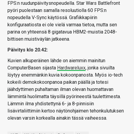
FPS:n ruudunpäivitysnopeudella. Star Wars Battlefront
pyöri puolestaan samalla resoluutiolla 60 FPS:n
nopeudella V-Sync käytössä. Grafiikkapiirin
konfiguraatiosta ei ole vielä varmaa tietoa, mutta sen
parina on yhteensä 8 gigatavua HBM2-muistia 2048-
bittisen muistiväylän jatkeena.
Päivitys klo 20.42:
Kuvien alkuperäinen lähde on aiemmin mainitun
ComputerBasen sijasta
Hardwareluxx
, jonka sivuilta
löytyy enemmänkin kuvia kokoonpanosta. Myös io-tech
kokeili demokokoonpanoa paikan päällä ja totesi
jäähdyttimen puhaltaman ilman olevan huomattavan
lämmintä huolimatta täysillä pyörineestä tuulettimesta.
Lämmin ilma yhdistettynä 6- ja 8-pinnisiin
lisävirtaliittimiin kertoo näytönohjaimen tehonkulutuksen
olevan varsin korkealla ainakin tässä vaiheessa.