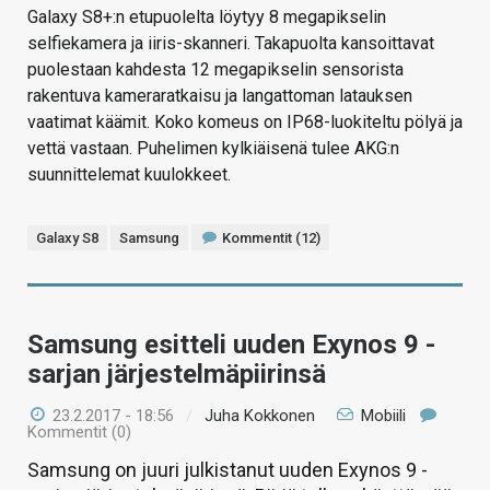
Galaxy S8+:n etupuolelta löytyy 8 megapikselin
selfiekamera ja iiris-skanneri. Takapuolta kansoittavat
puolestaan kahdesta 12 megapikselin sensorista
rakentuva kameraratkaisu ja langattoman latauksen
vaatimat käämit. Koko komeus on IP68-luokiteltu pölyä ja
vettä vastaan. Puhelimen kylkiäisenä tulee AKG:n
suunnittelemat kuulokkeet.
Galaxy S8
Samsung
Kommentit (12)
Samsung esitteli uuden Exynos 9 -
sarjan järjestelmäpiirinsä
23.2.2017 - 18:56
/
Juha Kokkonen
Mobiili
Kommentit (0)
Samsung on juuri julkistanut uuden Exynos 9 -