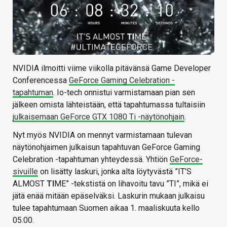
NVIDIA ilmoitti viime viikolla pitävänsä Game Developer
Conferencessa
GeForce Gaming Celebration -
tapahtuman
. Io-tech onnistui varmistamaan pian sen
jälkeen omista lähteistään, että tapahtumassa tultaisiin
julkaisemaan GeForce GTX 1080 Ti -näytönohjain
.
Nyt myös NVIDIA on mennyt varmistamaan tulevan
näytönohjaimen julkaisun tapahtuvan GeForce Gaming
Celebration -tapahtuman yhteydessä. Yhtiön
GeForce-
sivuille
on lisätty laskuri, jonka alta löytyvästä ”IT’S
ALMOST
TI
ME” -tekstistä on lihavoitu tavu ”TI”, mikä ei
jätä enää mitään epäselväksi. Laskurin mukaan julkaisu
tulee tapahtumaan Suomen aikaa 1. maaliskuuta kello
05.00.