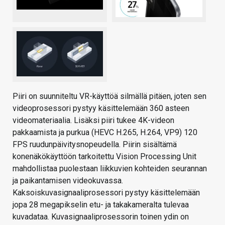
Piiri on suunniteltu VR-käyttöä silmällä pitäen, joten sen
videoprosessori pystyy käsittelemään 360 asteen
videomateriaalia. Lisäksi piiri tukee 4K-videon
pakkaamista ja purkua (HEVC H.265, H.264, VP9) 120
FPS ruudunpäivitysnopeudella. Piirin sisältämä
konenäkökäyttöön tarkoitettu Vision Processing Unit
mahdollistaa puolestaan liikkuvien kohteiden seurannan
ja paikantamisen videokuvassa.
Kaksoiskuvasignaaliprosessori pystyy käsittelemään
jopa 28 megapikselin etu- ja takakameralta tulevaa
kuvadataa. Kuvasignaaliprosessorin toinen ydin on