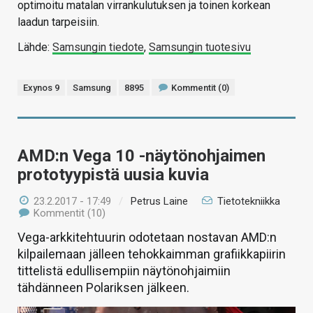
optimoitu matalan virrankulutuksen ja toinen korkean
laadun tarpeisiin.
Lähde:
Samsungin tiedote
,
Samsungin tuotesivu
Exynos 9
Samsung
8895
Kommentit (0)
AMD:n Vega 10 -näytönohjaimen
prototyypistä uusia kuvia
23.2.2017 - 17:49
/
Petrus Laine
Tietotekniikka
Kommentit (10)
Vega-arkkitehtuurin odotetaan nostavan AMD:n
kilpailemaan jälleen tehokkaimman grafiikkapiirin
tittelistä edullisempiin näytönohjaimiin
tähdänneen Polariksen jälkeen.