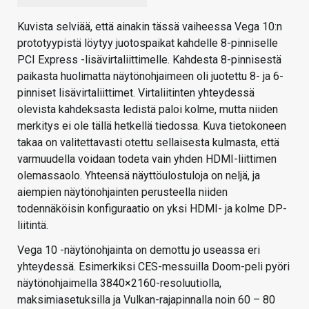
Kuvista selviää, että ainakin tässä vaiheessa Vega 10:n
prototyypistä löytyy juotospaikat kahdelle 8-pinniselle
PCI Express -lisävirtaliittimelle. Kahdesta 8-pinnisestä
paikasta huolimatta näytönohjaimeen oli juotettu 8- ja 6-
pinniset lisävirtaliittimet. Virtaliitinten yhteydessä
olevista kahdeksasta ledistä paloi kolme, mutta niiden
merkitys ei ole tällä hetkellä tiedossa. Kuva tietokoneen
takaa on valitettavasti otettu sellaisesta kulmasta, että
varmuudella voidaan todeta vain yhden HDMI-liittimen
olemassaolo. Yhteensä näyttöulostuloja on neljä, ja
aiempien näytönohjainten perusteella niiden
todennäköisin konfiguraatio on yksi HDMI- ja kolme DP-
liitintä.
Vega 10 -näytönohjainta on demottu jo useassa eri
yhteydessä. Esimerkiksi CES-messuilla Doom-peli pyöri
näytönohjaimella 3840×2160-resoluutiolla,
maksimiasetuksilla ja Vulkan-rajapinnalla noin 60 – 80