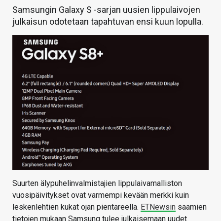
Samsungin Galaxy S -sarjan uusien lippulaivojen
julkaisun odotetaan tapahtuvan ensi kuun lopulla.
Suurten älypuhelinvalmistajien lippulaivamalliston
vuosipäivitykset ovat varmempi kevään merkki kuin
leskenlehtien kukat ojan pientareella.
ETNewsin
saamien
tietojen mukaan Samsung tulee julkaisemaan uudet