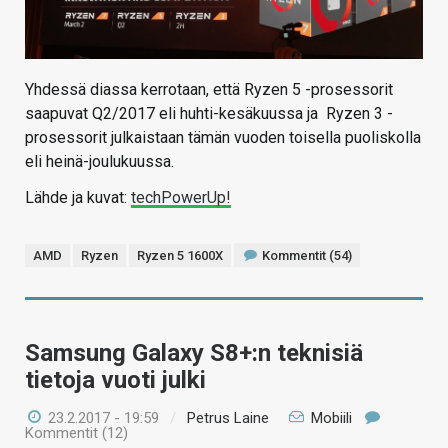
Yhdessä diassa kerrotaan, että Ryzen 5 -prosessorit
saapuvat Q2/2017 eli huhti-kesäkuussa ja Ryzen 3 -
prosessorit julkaistaan tämän vuoden toisella puoliskolla
eli heinä-joulukuussa.
Lähde ja kuvat:
techPowerUp!
AMD
Ryzen
Ryzen 5 1600X
Kommentit (54)
Samsung Galaxy S8+:n teknisiä
tietoja vuoti julki
23.2.2017 - 19:59
/
Petrus Laine
Mobiili
Kommentit (12)