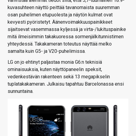
vahvistaa aiemmat tiedot siitä, että 5,7-tuumainen 18:9-
kuvasuhteen näyttö peittää tavanomaista suuremman
osan puhelimen etupuolesta ja näytön kulmat ovat
kevyesti pyöristetyt. Äänenvoimakkuuspainikkeet
sijaitsevat vasemmassa kyljessä ja virta-/lukituspainike
mitä ilmeisimmin takakuoressa sormenjälkitunnistimen
yhteydessä. Takakameran toteutus näyttää melko
samalta kuin G5- ja V20-puhelimissa.
LG on jo ehtinyt paljastaa monia G6:n teknisiä
ominaisuuksia, kuten näyttöpaneelin speksit,
vedenkestävän rakenteen sekä 13 megapikselin
tuplatakakameran. Julkaisu tapahtuu Barcelonassa ensi
sunnuntaina.