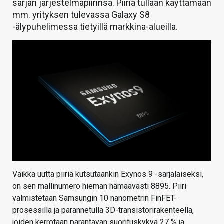
sarjan järjestelmäpiirinsä. Piiriä tullaan käyttämään
mm. yrityksen tulevassa Galaxy S8
-älypuhelimessa tietyillä markkina-alueilla.
Vaikka uutta piiriä kutsutaankin Exynos 9 -sarjalaiseksi,
on sen mallinumero hieman hämäävästi 8895. Piiri
valmistetaan Samsungin 10 nanometrin FinFET-
prosessilla ja parannetulla 3D-transistorirakenteella,
joiden kerrotaan parantavan suorituskykyä 27 % ja