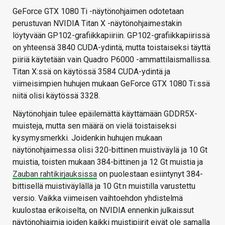
GeForce GTX 1080 Ti -näytönohjaimen odotetaan
perustuvan NVIDIA Titan X -näytönohjaimestakin
löytyvään GP102-grafiikkapiiriin. GP102-grafiikkapiirissä
on yhteensä 3840 CUDA-ydintä, mutta toistaiseksi täyttä
piiriä käytetään vain Quadro P6000 -ammattilaismallissa.
Titan X:ssä on käytössä 3584 CUDA-ydintä ja
viimeisimpien huhujen mukaan GeForce GTX 1080 Ti:ssä
niitä olisi käytössä 3328.
Näytönohjain tulee epäilemättä käyttämään GDDR5X-
muisteja, mutta sen määrä on vielä toistaiseksi
kysymysmerkki. Joidenkin huhujen mukaan
näytönohjaimessa olisi 320-bittinen muistiväylä ja 10 Gt
muistia, toisten mukaan 384-bittinen ja 12 Gt muistia ja
Zauban rahtikirjauksissa
on puolestaan esiintynyt 384-
bittisellä muistiväylällä ja 10 Gt:n muistilla varustettu
versio. Vaikka viimeisen vaihtoehdon yhdistelmä
kuulostaa erikoiselta, on NVIDIA ennenkin julkaissut
näytönohjaimia joiden kaikki muistipiirit eivät ole samalla