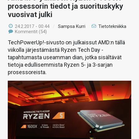
prosessorin tiedot ja suorituskyky
vuosivat julki
24.2.2017 - 00:44
/
Sampsa Kurri
Tietotekniikka
Kommentit (54)
TechPowerUp!-sivusto on julkaissut AMD:n tällä
viikolla järjestämästä Ryzen Tech Day -
tapahtumasta useamman dian, jotka sisältävät
tietoja edullisemmista Ryzen 5- ja 3-sarjan
prosessoreista.