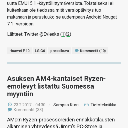
uutta EMUI 5.1 -käyttöliittymäversiota. Toistaiseksi ei
kuitenkaan ole tiedossa mitä versiopäivitys tuo
mukanaan ja perustuuko se uudempaan Android Nougat
7.1 -versioon.
Lähteet: Twitter @Evleaks (
1
)(
2
)
Huawei P10
LG G6
pressikuva
Kommentit (10)
Asuksen AM4-kantaiset Ryzen-
emolevyt listattu Suomessa
myyntiin
23.2.2017 - 04:30
/
Sampsa Kurri
Tietotekniikka
Kommentit (33)
AMD:n Ryzen-prosessoreiden ennakkotilausten
alkamisen yhteydessä Jimm’s PC-Store ja