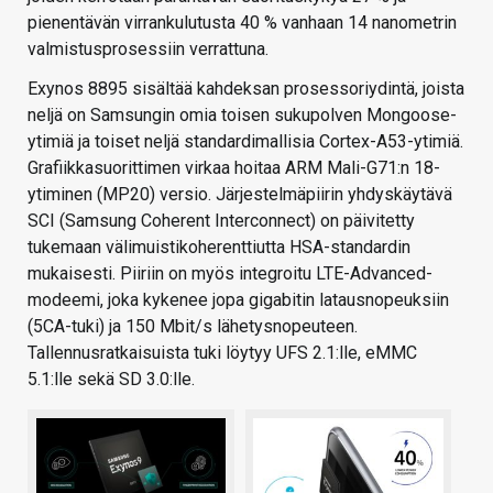
pienentävän virrankulutusta 40 % vanhaan 14 nanometrin
valmistusprosessiin verrattuna.
Exynos 8895 sisältää kahdeksan prosessoriydintä, joista
neljä on Samsungin omia toisen sukupolven Mongoose-
ytimiä ja toiset neljä standardimallisia Cortex-A53-ytimiä.
Grafiikkasuorittimen virkaa hoitaa ARM Mali-G71:n 18-
ytiminen (MP20) versio. Järjestelmäpiirin yhdyskäytävä
SCI (Samsung Coherent Interconnect) on päivitetty
tukemaan välimuistikoherenttiutta HSA-standardin
mukaisesti. Piiriin on myös integroitu LTE-Advanced-
modeemi, joka kykenee jopa gigabitin latausnopeuksiin
(5CA-tuki) ja 150 Mbit/s lähetysnopeuteen.
Tallennusratkaisuista tuki löytyy UFS 2.1:lle, eMMC
5.1:lle sekä SD 3.0:lle.