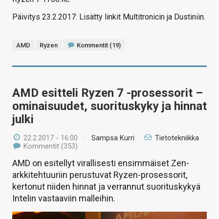
Päivitys 23.2.2017: Lisätty linkit Multitronicin ja Dustiniin.
AMD
Ryzen
Kommentit (19)
AMD esitteli Ryzen 7 -prosessorit –
ominaisuudet, suorituskyky ja hinnat
julki
22.2.2017 - 16:00
/
Sampsa Kurri
Tietotekniikka
Kommentit (353)
AMD on esitellyt virallisesti ensimmäiset Zen-
arkkitehtuuriin perustuvat Ryzen-prosessorit,
kertonut niiden hinnat ja verrannut suorituskykyä
Intelin vastaaviin malleihin.