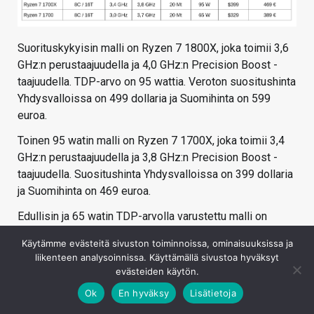
Suorituskykyisin malli on Ryzen 7 1800X, joka toimii 3,6
GHz:n perustaajuudella ja 4,0 GHz:n Precision Boost -
taajuudella. TDP-arvo on 95 wattia. Veroton suositushinta
Yhdysvalloissa on 499 dollaria ja Suomihinta on 599
euroa.
Toinen 95 watin malli on Ryzen 7 1700X, joka toimii 3,4
GHz:n perustaajuudella ja 3,8 GHz:n Precision Boost -
taajuudella. Suositushinta Yhdysvalloissa on 399 dollaria
ja Suomihinta on 469 euroa.
Edullisin ja 65 watin TDP-arvolla varustettu malli on
Ryzen 7 1700, joka toimii 3,0 GHz:n perustaajuudella ja
Käytämme evästeitä sivuston toiminnoissa, ominaisuuksissa ja
3,7 GHz:n Precision Boost- taajuudella. Suositushinta on
liikenteen analysoinnissa. Käyttämällä sivustoa hyväksyt
329 dollaria ja Suomihinta on 389 euroa.
evästeiden käytön.
Ryzen-prosessorit käyttävät uutta AM4-
Ok
En hyväksy
Lisätietoja
prosessorikantaa ja ne on varustettu DDR4-