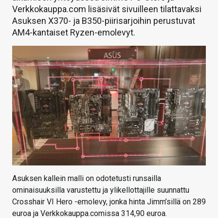
Verkkokauppa.com lisäsivät sivuilleen tilattavaksi
Asuksen X370- ja B350-piirisarjoihin perustuvat
AM4-kantaiset Ryzen-emolevyt.
Asuksen kallein malli on odotetusti runsailla
ominaisuuksilla varustettu ja ylikellottajille suunnattu
Crosshair VI Hero -emolevy, jonka hinta Jimm’sillä on 289
euroa ja Verkkokauppa.comissa 314,90 euroa.