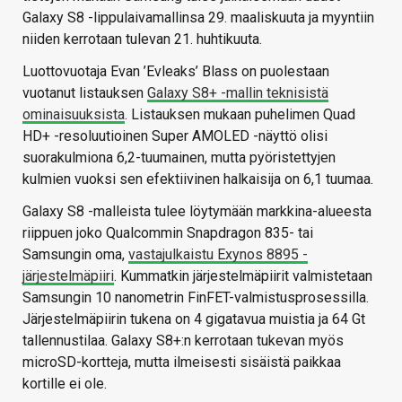
Galaxy S8 -lippulaivamallinsa 29. maaliskuuta ja myyntiin
niiden kerrotaan tulevan 21. huhtikuuta.
Luottovuotaja Evan ’Evleaks’ Blass on puolestaan
vuotanut listauksen
Galaxy S8+ -mallin teknisistä
ominaisuuksista
. Listauksen mukaan puhelimen Quad
HD+ -resoluutioinen Super AMOLED -näyttö olisi
suorakulmiona 6,2-tuumainen, mutta pyöristettyjen
kulmien vuoksi sen efektiivinen halkaisija on 6,1 tuumaa.
Galaxy S8 -malleista tulee löytymään markkina-alueesta
riippuen joko Qualcommin Snapdragon 835- tai
Samsungin oma,
vastajulkaistu Exynos 8895 -
järjestelmäpiiri
. Kummatkin järjestelmäpiirit valmistetaan
Samsungin 10 nanometrin FinFET-valmistusprosessilla.
Järjestelmäpiirin tukena on 4 gigatavua muistia ja 64 Gt
tallennustilaa. Galaxy S8+:n kerrotaan tukevan myös
microSD-kortteja, mutta ilmeisesti sisäistä paikkaa
kortille ei ole.