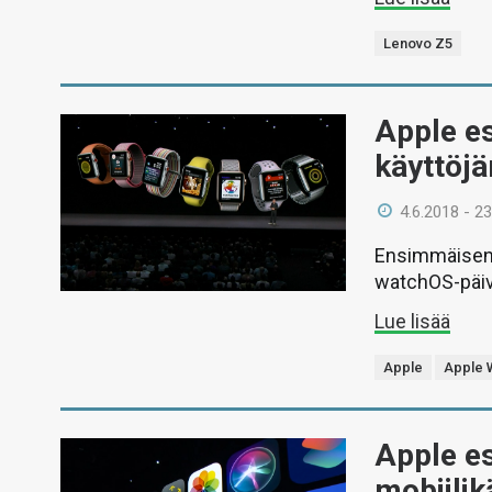
Lenovo Z5
Apple es
käyttöjä
4.6.2018 - 23
Ensimmäisen 
watchOS-päiv
Lue lisää
Apple
Apple 
Apple es
mobiili