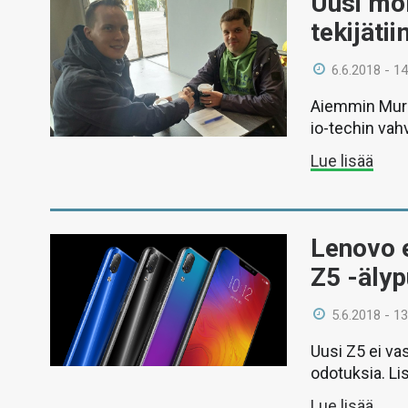
Uusi mob
tekijätii
6.6.2018 - 14
Aiemmin Murop
io-techin vah
Lue lisää
Lenovo e
Z5 -äly
5.6.2018 - 13
Uusi Z5 ei va
odotuksia. Lis
Lue lisää