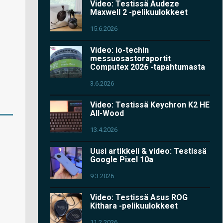
Video: Testissä Audeze
Maxwell 2 -pelikuulokkeet
15.6.2026
Video: io-techin
messuosastoraportit
Computex 2026 -tapahtumasta
3.6.2026
Video: Testissä Keychron K2 HE
All-Wood
13.4.2026
Uusi artikkeli & video: Testissä
Google Pixel 10a
9.3.2026
Video: Testissä Asus ROG
Kithara -pelikuulokkeet
11.2.2026