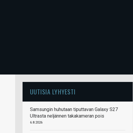
UUTISIA LYHYESTI
Samsungin huhutaan tiputtavan Galaxy S27
Ultrasta neljännen takakameran pois
6.8.2026