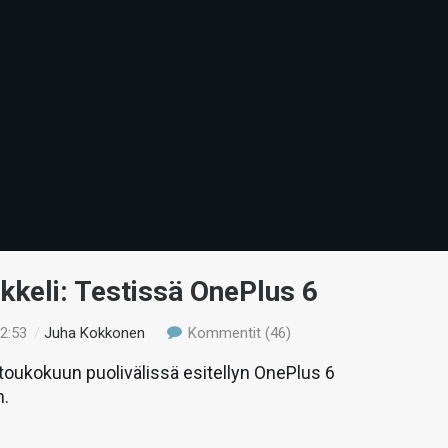
ikkeli: Testissä OnePlus 6
22:53
/
Juha Kokkonen
Kommentit (46)
oukokuun puolivälissä esitellyn OnePlus 6
n.