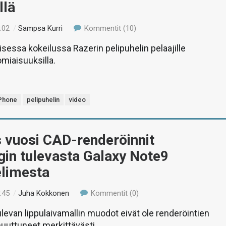
llä
:02
/
Sampsa Kurri
Kommentit (10)
aisessa kokeilussa Razerin pelipuhelin pelaajille
omiaisuuksilla.
Phone
pelipuhelin
video
 vuosi CAD-renderöinnit
in tulevasta Galaxy Note9
elimesta
:45
/
Juha Kokkonen
Kommentit (0)
evan lippulaivamallin muodot eivät ole renderöintien
uuttuneet merkittävästi.