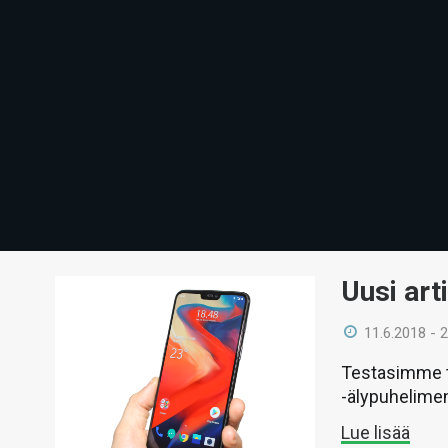
Uusi art
11.6.2018 - 
Testasimme t
-älypuhelime
Lue lisää