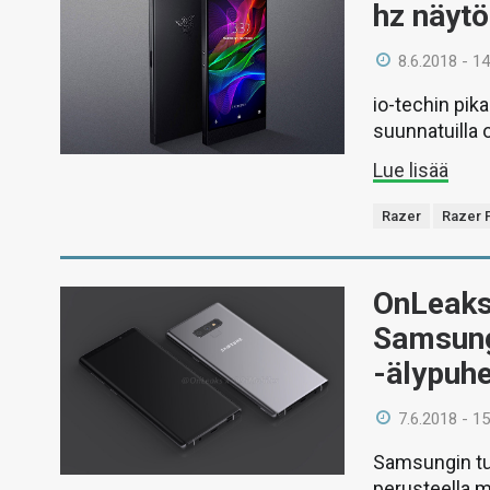
hz näytö
8.6.2018 - 14
io-techin pik
suunnatuilla 
Lue lisää
Razer
Razer 
OnLeaks
Samsung
-älypuh
7.6.2018 - 15
Samsungin tul
perusteella m