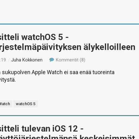
itteli watchOS 5 -
rjestelmäpäivityksen älykelloilleen
:19
/
Juha Kokkonen
Kommentit (8)
sukupolven Apple Watch ei saa enää tuoreinta
itystä.
Watch
watchOS 5
itteli tulevan iOS 12 -
käyttöjärjestelmänsä keskeisimmät