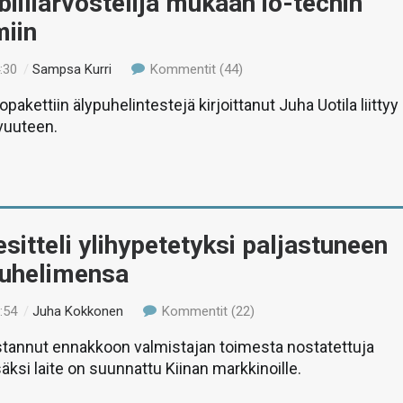
iiliarvostelija mukaan io-techin
miin
:30
/
Sampsa Kurri
Kommentit (44)
akettiin älypuhelintestejä kirjoittanut Juha Uotila liittyy
vuuteen.
sitteli ylihypetetyksi paljastuneen
puhelimensa
:54
/
Juha Kokkonen
Kommentit (22)
stannut ennakkoon valmistajan toimesta nostatettuja
äksi laite on suunnattu Kiinan markkinoille.