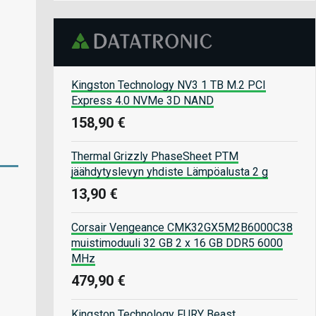
Kingston Technology NV3 1 TB M.2 PCI
Express 4.0 NVMe 3D NAND
158,90 €
Thermal Grizzly PhaseSheet PTM
jäähdytyslevyn yhdiste Lämpöalusta 2 g
13,90 €
Corsair Vengeance CMK32GX5M2B6000C38
muistimoduuli 32 GB 2 x 16 GB DDR5 6000
MHz
479,90 €
Kingston Technology FURY Beast