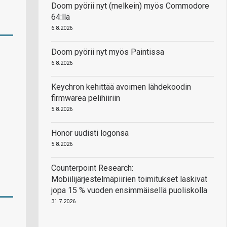
Doom pyörii nyt (melkein) myös Commodore
64:llä
6.8.2026
Doom pyörii nyt myös Paintissa
6.8.2026
Keychron kehittää avoimen lähdekoodin
firmwarea pelihiiriin
5.8.2026
Honor uudisti logonsa
5.8.2026
Counterpoint Research:
Mobiilijärjestelmäpiirien toimitukset laskivat
jopa 15 % vuoden ensimmäisellä puoliskolla
31.7.2026