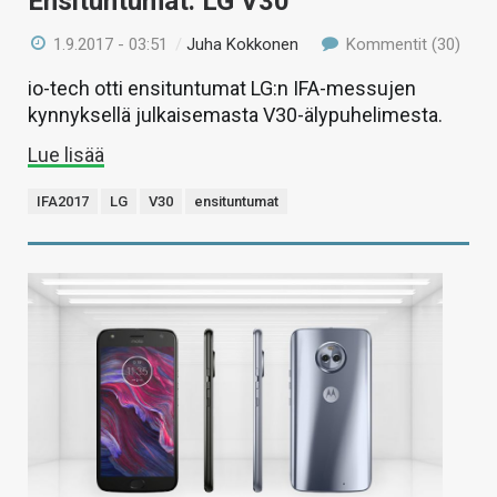
Ensituntumat: LG V30
1.9.2017 - 03:51
/
Juha Kokkonen
Kommentit (30)
io-tech otti ensituntumat LG:n IFA-messujen
kynnyksellä julkaisemasta V30-älypuhelimesta.
Lue lisää
IFA2017
LG
V30
ensituntumat