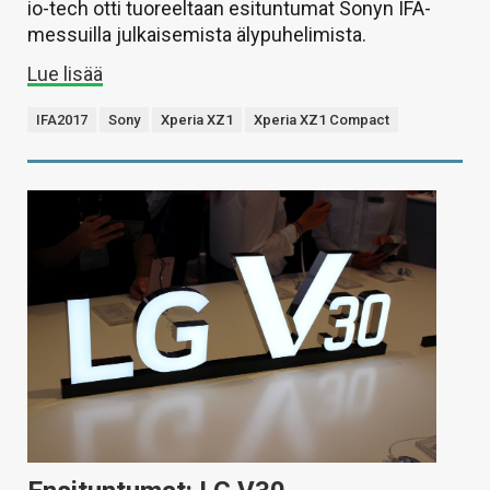
io-tech otti tuoreeltaan esituntumat Sonyn IFA-
messuilla julkaisemista älypuhelimista.
Lue lisää
IFA2017
Sony
Xperia XZ1
Xperia XZ1 Compact