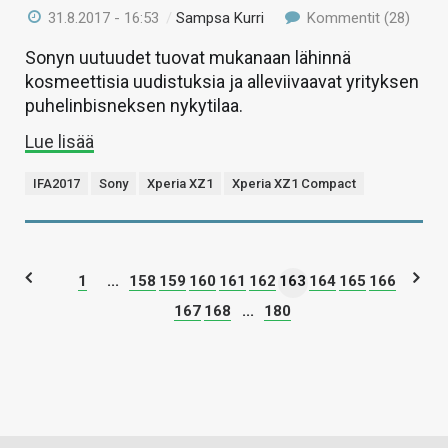
31.8.2017 - 16:53
/
Sampsa Kurri
Kommentit (28)
Sonyn uutuudet tuovat mukanaan lähinnä
kosmeettisia uudistuksia ja alleviivaavat yrityksen
puhelinbisneksen nykytilaa.
Lue lisää
IFA2017
Sony
Xperia XZ1
Xperia XZ1 Compact
1
...
158
159
160
161
162
163
164
165
166
167
168
...
180