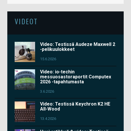
VIDEOT
Video: Testissä Audeze Maxwell 2
-pelikuulokkeet
15.6.2026
Video: io-techin
messuosastoraportit Computex
2026 -tapahtumasta
3.6.2026
Video: Testissä Keychron K2 HE
All-Wood
13.4.2026