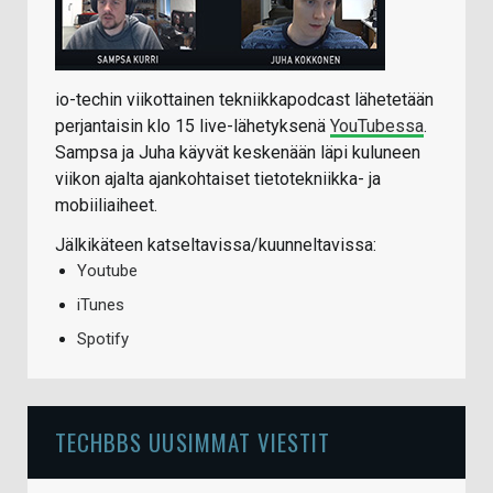
io-techin viikottainen tekniikkapodcast lähetetään
perjantaisin klo 15 live-lähetyksenä
YouTubessa
.
Sampsa ja Juha käyvät keskenään läpi kuluneen
viikon ajalta ajankohtaiset tietotekniikka- ja
mobiiliaiheet.
Jälkikäteen katseltavissa/kuunneltavissa:
Youtube
iTunes
Spotify
TECHBBS UUSIMMAT VIESTIT