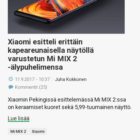
KAUPPA
VAIHDA TEEMA
Xiaomi esitteli erittäin
kapeareunaisella näytöllä
HAKU
varustetun Mi MIX 2
-älypuhelimensa
11.9.2017 - 10:37
/
Juha Kokkonen
Kommentit (25)
Xiaomin Pekingissä esittelemässä Mi MIX 2:ssa
on keraamiset kuoret sekä 5,99-tuumainen näyttö.
Lue lisää
Mi MIX 2
Xiaomi