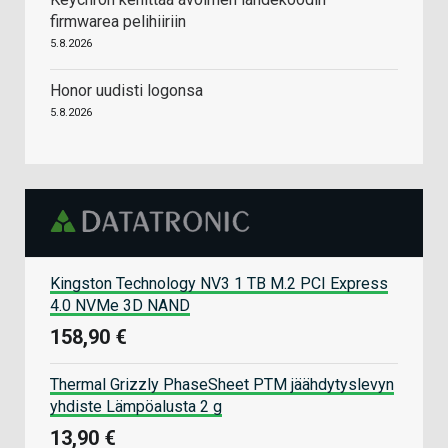
firmwarea pelihiiriin
5.8.2026
Honor uudisti logonsa
5.8.2026
Kingston Technology NV3 1 TB M.2 PCI Express
4.0 NVMe 3D NAND
158,90 €
Thermal Grizzly PhaseSheet PTM jäähdytyslevyn
yhdiste Lämpöalusta 2 g
13,90 €