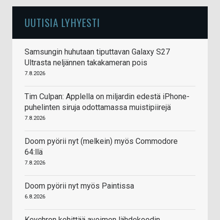
UUTISIA LYHYESTI
Samsungin huhutaan tiputtavan Galaxy S27
Ultrasta neljännen takakameran pois
7.8.2026
Tim Culpan: Applella on miljardin edestä iPhone-
puhelinten siruja odottamassa muistipiirejä
7.8.2026
Doom pyörii nyt (melkein) myös Commodore
64:llä
7.8.2026
Doom pyörii nyt myös Paintissa
6.8.2026
Keychron kehittää avoimen lähdekoodin