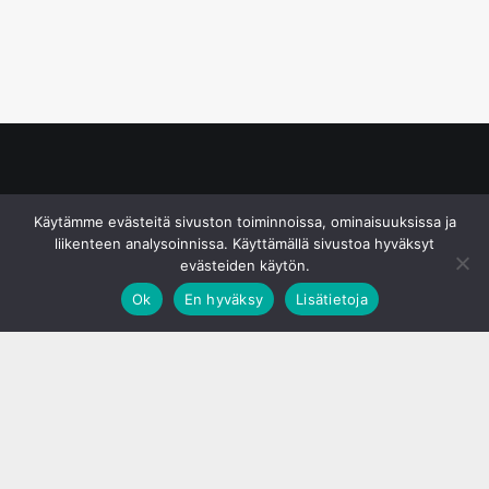
© S&J Media Oy
Käytämme evästeitä sivuston toiminnoissa, ominaisuuksissa ja
liikenteen analysoinnissa. Käyttämällä sivustoa hyväksyt
evästeiden käytön.
Ok
En hyväksy
Lisätietoja
;