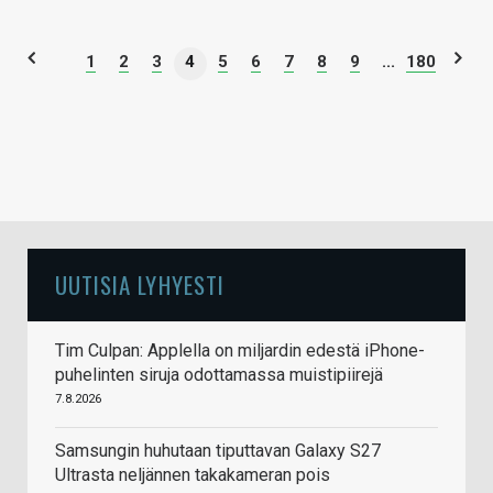
1
2
3
4
5
6
7
8
9
...
180
UUTISIA LYHYESTI
Tim Culpan: Applella on miljardin edestä iPhone-
puhelinten siruja odottamassa muistipiirejä
7.8.2026
Samsungin huhutaan tiputtavan Galaxy S27
Ultrasta neljännen takakameran pois