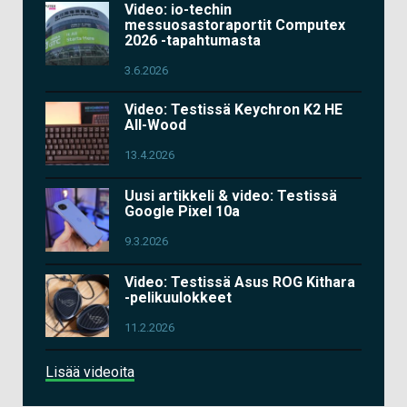
Video: io-techin
messuosastoraportit Computex
2026 -tapahtumasta
3.6.2026
Video: Testissä Keychron K2 HE
All-Wood
13.4.2026
Uusi artikkeli & video: Testissä
Google Pixel 10a
9.3.2026
Video: Testissä Asus ROG Kithara
-pelikuulokkeet
11.2.2026
Lisää videoita