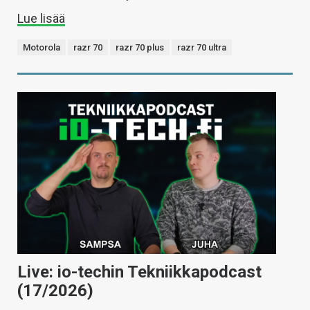
Lue lisää
Motorola
razr 70
razr 70 plus
razr 70 ultra
Live: io-techin Tekniikkapodcast
(17/2026)