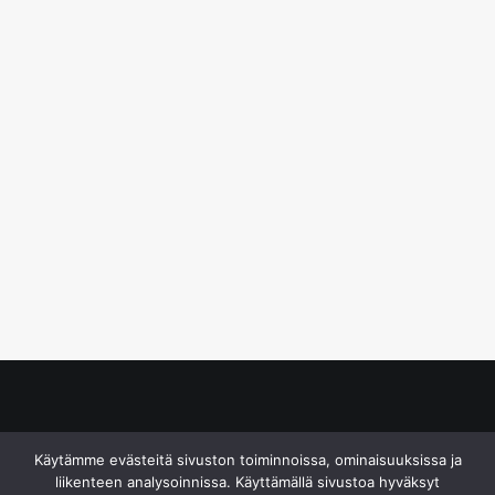
© S&J Media Oy
Käytämme evästeitä sivuston toiminnoissa, ominaisuuksissa ja
liikenteen analysoinnissa. Käyttämällä sivustoa hyväksyt