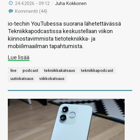
24.4.2026 - 09:12
/
Juha Kokkonen
Kommentit (44)
io-techin YouTubessa suorana lähetettävässä
Tekniikkapodcastissa keskustellaan viikon
kiinnostavimmista tietotekniikka- ja
mobiilimaailman tapahtumista.
Lue lisää
live
podcast
tekniikkakatsaus
tekniikkapodcast
uutiskatsaus
viikkokatsaus