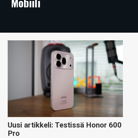
Mobiili
ARTIKKELIT
VIDEOT
TECHBBS
TIETOA
HINTA.FI
KAUPPA
VAIHDA TEEMA
HAKU
Uusi artikkeli: Testissä Honor 600
Pro