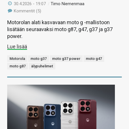
30.4.2026 - 19:07
/
Timo Niemenmaa
Kommentit (5)
Motorolan alati kasvavaan moto g -mallistoon
lisätään seuraavaksi moto g87, g47, g37 ja g37
power.
Lue lisää
Motorola
moto g37
moto g37 power
moto g47
moto g87
älypuhelimet