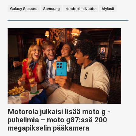
Galaxy Glasses
Samsung
renderöintivuoto
Älylasit
Motorola julkaisi lisää moto g -
puhelimia – moto g87:ssä 200
megapikselin pääkamera