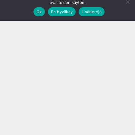
evästeiden käytön.
Ok
En hyväksy
Lisätietoja
;