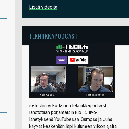
Lisää videoita
TEKNIIKKAPODCAST
io-techin viikottainen tekniikkapodcast
lähetetään perjantaisin klo 15 live-
lähetyksenä
YouTubessa
. Sampsa ja Juha
käyvät keskenään läpi kuluneen viikon ajalta