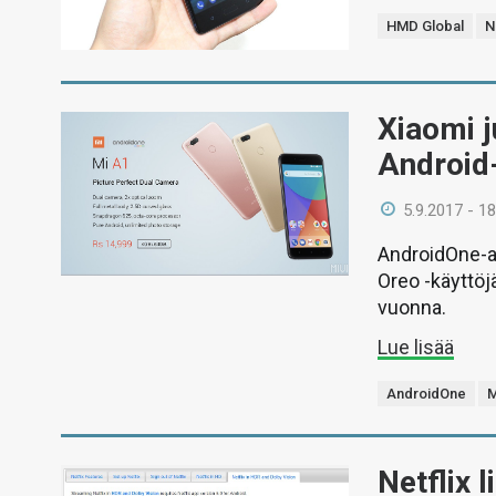
HMD Global
N
Xiaomi j
Android-
5.9.2017 - 18
AndroidOne-al
Oreo -käyttöjä
vuonna.
Lue lisää
AndroidOne
M
Netflix 