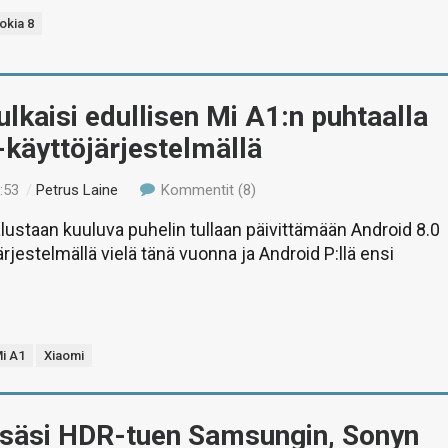
okia 8
ulkaisi edullisen Mi A1:n puhtaalla
käyttöjärjestelmällä
:53
/
Petrus Laine
Kommentit (8)
ustaan kuuluva puhelin tullaan päivittämään Android 8.0
rjestelmällä vielä tänä vuonna ja Android P:llä ensi
i A1
Xiaomi
lisäsi HDR-tuen Samsungin, Sonyn