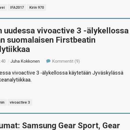
wei
IFA2017
Kirin 970
 uudessa vivoactive 3 -älykellossa
n suomalaisen Firstbeatin
ytiikkaa
:40
/
Juha Kokkonen
Kommentit (9)
ssa vivoactive 3 -älykellossa käytetään Jyväskylässä
keanalytiikkaa.
min
vivoactive 3
tumat: Samsung Gear Sport, Gear