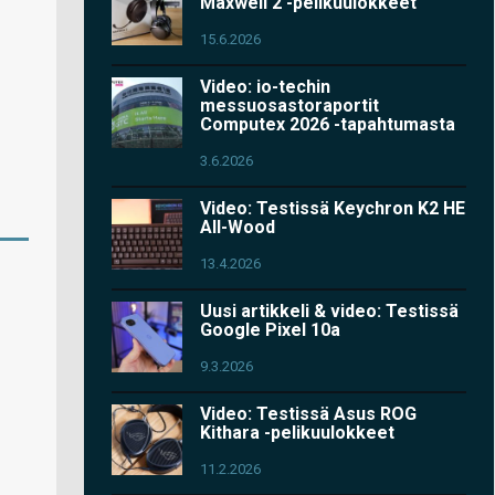
Maxwell 2 -pelikuulokkeet
15.6.2026
Video: io-techin
messuosastoraportit
Computex 2026 -tapahtumasta
3.6.2026
Video: Testissä Keychron K2 HE
All-Wood
13.4.2026
Uusi artikkeli & video: Testissä
Google Pixel 10a
9.3.2026
Video: Testissä Asus ROG
Kithara -pelikuulokkeet
11.2.2026