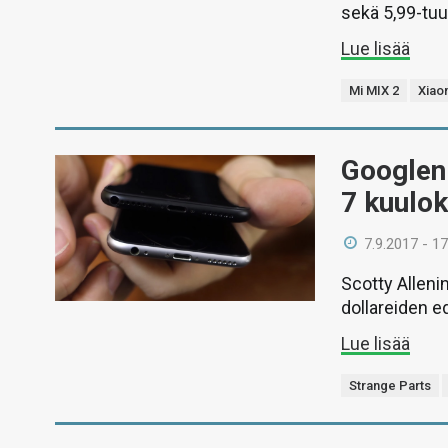
sekä 5,99-tu
Lue lisää
Mi MIX 2
Xiao
Googlen 
7 kuulok
7.9.2017 - 17
Scotty Allenin
dollareiden e
Lue lisää
Strange Parts