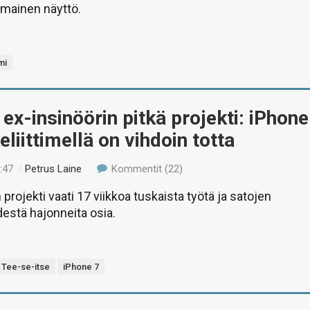
umainen näyttö.
mi
ex-insinöörin pitkä projekti: iPhone
eliittimellä on vihdoin totta
:47
/
Petrus Laine
Kommentit (22)
 projekti vaati 17 viikkoa tuskaista työtä ja satojen
destä hajonneita osia.
Tee-se-itse
iPhone 7