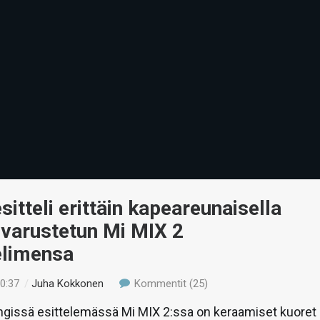
sitteli erittäin kapeareunaisella
 varustetun Mi MIX 2
elimensa
10:37
/
Juha Kokkonen
Kommentit (25)
ngissä esittelemässä Mi MIX 2:ssa on keraamiset kuoret