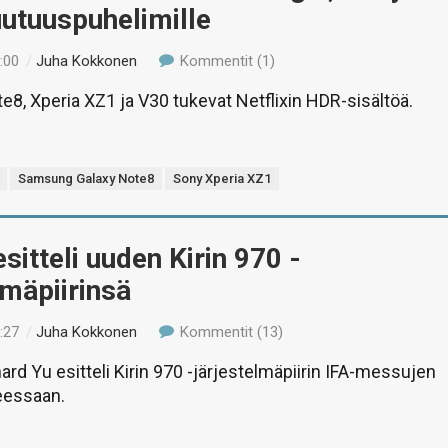
uutuuspuhelimille
:00
/
Juha Kokkonen
Kommentit (1)
8, Xperia XZ1 ja V30 tukevat Netflixin HDR-sisältöä.
Samsung Galaxy Note8
Sony Xperia XZ1
sitteli uuden Kirin 970 -
lmäpiirinsä
:27
/
Juha Kokkonen
Kommentit (13)
rd Yu esitteli Kirin 970 -järjestelmäpiirin IFA-messujen
eessaan.