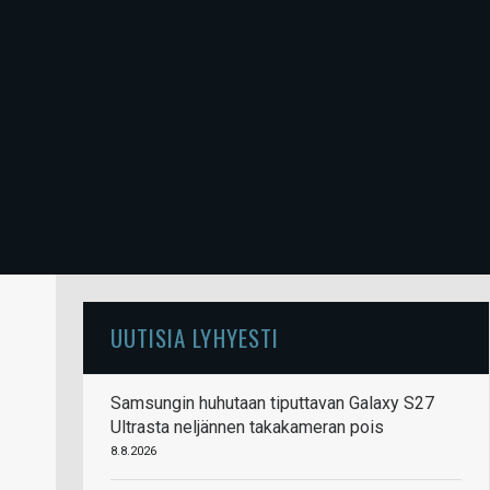
UUTISIA LYHYESTI
Samsungin huhutaan tiputtavan Galaxy S27
Ultrasta neljännen takakameran pois
8.8.2026