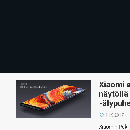
Xiaomi e
näytöllä
-älypuh
11.9.2017 - 
Xiaomin Peki