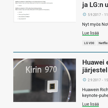
ja LG:n 
5.9.2017 - 11
Nyt myös Note
Lue lisää
LG V30
Netflix
Huawei e
järjeste
2.9.2017 - 15
Huawein Richa
keynote-puh
Lue lisää