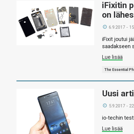
iFixitin
on lähe
6.9.2017 - 15
iFixit joutui
saadakseen s
Lue lisää
The Essential P
Uusi art
5.9.2017 - 22
io-techin tes
Lue lisää