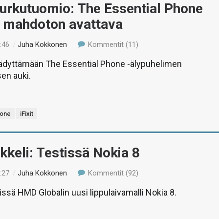
 purkutuomio: The Essential Phone
s mahdoton avattava
:46
/
Juha Kokkonen
Kommentit (11)
 jäädyttämään The Essential Phone -älypuhelimen
en auki.
hone
iFixit
ikkeli: Testissä Nokia 8
:27
/
Juha Kokkonen
Kommentit (92)
tissä HMD Globalin uusi lippulaivamalli Nokia 8.