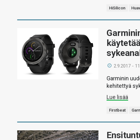
HiSilicon
Hua
Garminin
käytetää
sykeanal
2.9.2017 - 11
Garminin uude
kehitettyä sy
Lue lisää
Firstbeat
Gar
Ensitun