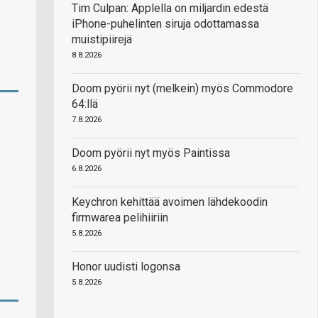
Tim Culpan: Applella on miljardin edestä
iPhone-puhelinten siruja odottamassa
muistipiirejä
8.8.2026
Doom pyörii nyt (melkein) myös Commodore
64:llä
7.8.2026
Doom pyörii nyt myös Paintissa
6.8.2026
Keychron kehittää avoimen lähdekoodin
firmwarea pelihiiriin
5.8.2026
Honor uudisti logonsa
5.8.2026