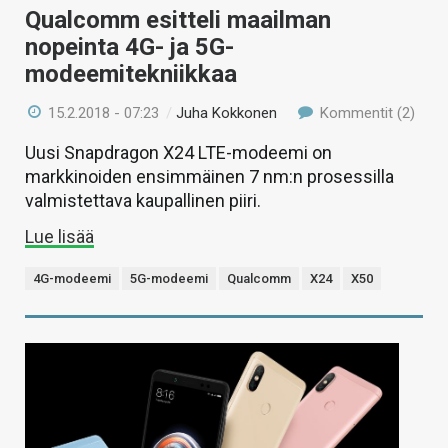
Qualcomm esitteli maailman
nopeinta 4G- ja 5G-
modeemitekniikkaa
15.2.2018 - 07:23
/
Juha Kokkonen
Kommentit (2)
Uusi Snapdragon X24 LTE-modeemi on
markkinoiden ensimmäinen 7 nm:n prosessilla
valmistettava kaupallinen piiri.
Lue lisää
4G-modeemi
5G-modeemi
Qualcomm
X24
X50