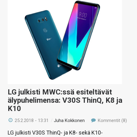
LG julkisti MWC:ssä esiteltävät
älypuhelimensa: V30S ThinQ, K8 ja
K10
25.2.2018 - 13:31
/
Juha Kokkonen
Kommentit (8)
LG julkisti V30S ThinQ- ja K8- sekä K10-