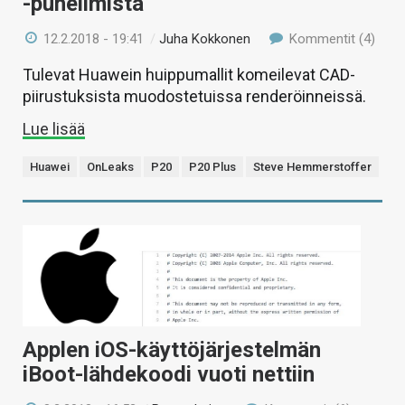
-puhelimista
12.2.2018 - 19:41
/
Juha Kokkonen
Kommentit (4)
Tulevat Huawein huippumallit komeilevat CAD-
piirustuksista muodostetuissa renderöinneissä.
Lue lisää
Huawei
OnLeaks
P20
P20 Plus
Steve Hemmerstoffer
Applen iOS-käyttöjärjestelmän
iBoot-lähdekoodi vuoti nettiin