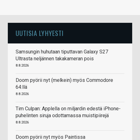
UUTISIA LYHYESTI
Samsungin huhutaan tiputtavan Galaxy S27
Ultrasta neljännen takakameran pois
8.8.2026
Doom pyörii nyt (melkein) myös Commodore
64:llä
8.8.2026
Tim Culpan: Applella on miljardin edestä iPhone-
puhelinten siruja odottamassa muistipiirejä
8.8.2026
Doom pyörii nyt myös Paintissa