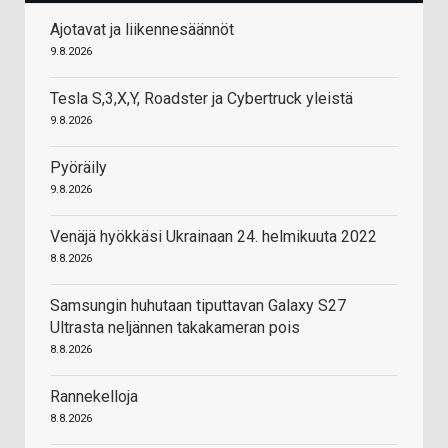
Ajotavat ja liikennesäännöt
9.8.2026
Tesla S,3,X,Y, Roadster ja Cybertruck yleistä
9.8.2026
Pyöräily
9.8.2026
Venäjä hyökkäsi Ukrainaan 24. helmikuuta 2022
8.8.2026
Samsungin huhutaan tiputtavan Galaxy S27
Ultrasta neljännen takakameran pois
8.8.2026
Rannekelloja
8.8.2026