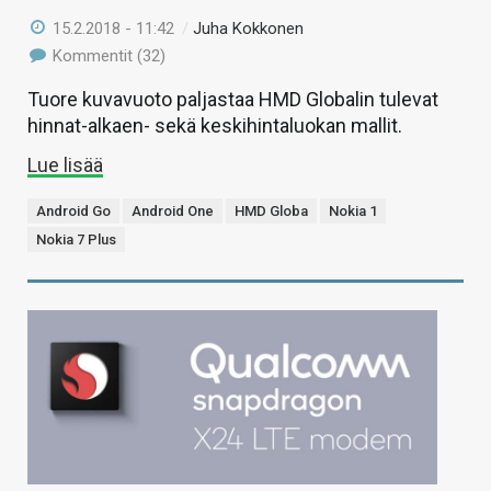
15.2.2018 - 11:42
/
Juha Kokkonen
Kommentit (32)
Tuore kuvavuoto paljastaa HMD Globalin tulevat
hinnat-alkaen- sekä keskihintaluokan mallit.
Lue lisää
Android Go
Android One
HMD Globa
Nokia 1
Nokia 7 Plus