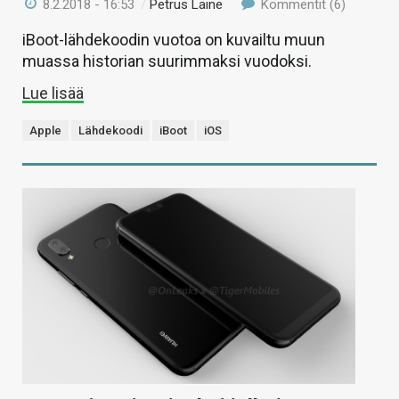
8.2.2018 - 16:53
/
Petrus Laine
Kommentit (6)
iBoot-lähdekoodin vuotoa on kuvailtu muun
muassa historian suurimmaksi vuodoksi.
Lue lisää
Apple
Lähdekoodi
iBoot
iOS