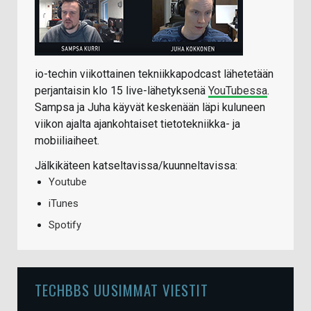
io-techin viikottainen tekniikkapodcast lähetetään
perjantaisin klo 15 live-lähetyksenä
YouTubessa
.
Sampsa ja Juha käyvät keskenään läpi kuluneen
viikon ajalta ajankohtaiset tietotekniikka- ja
mobiiliaiheet.
Jälkikäteen katseltavissa/kuunneltavissa:
Youtube
iTunes
Spotify
TECHBBS UUSIMMAT VIESTIT