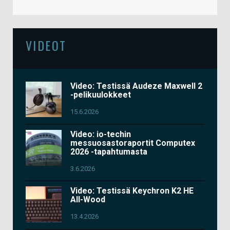
VIDEOT
Video: Testissä Audeze Maxwell 2
-pelikuulokkeet
15.6.2026
Video: io-techin
messuosastoraportit Computex
2026 -tapahtumasta
3.6.2026
Video: Testissä Keychron K2 HE
All-Wood
13.4.2026