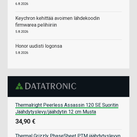
6.8.2026
Keychron kehittää avoimen lähdekoodin
firmwarea pelihiiriin
5.8.2026
Honor uudisti logonsa
5.8.2026
Thermalright Peerless Assassin 120 SE Suoritin
Jäähdytyslevy/jäähdytin 12 cm Musta
34,90 €
Thermal Grizzly PhaseSheet PTM jäähdytyslevyn