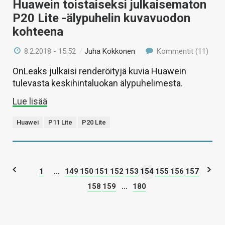
Huawein toistaiseksi julkaisematon
P20 Lite -älypuhelin kuvavuodon
kohteena
8.2.2018 - 15:52
/
Juha Kokkonen
Kommentit (11)
OnLeaks julkaisi renderöityjä kuvia Huawein
tulevasta keskihintaluokan älypuhelimesta.
Lue lisää
Huawei
P11 Lite
P20 Lite
1
...
149
150
151
152
153
154
155
156
157
158
159
...
180