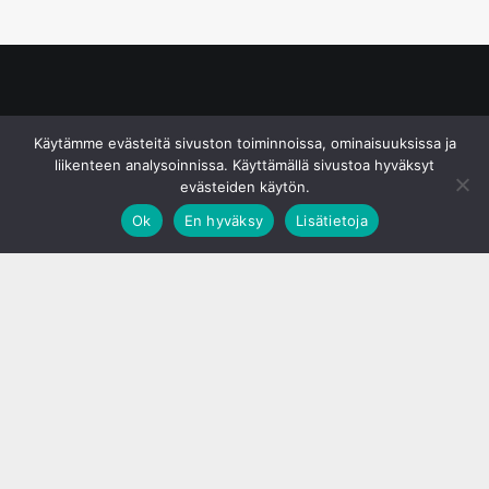
© S&J Media Oy
Käytämme evästeitä sivuston toiminnoissa, ominaisuuksissa ja
liikenteen analysoinnissa. Käyttämällä sivustoa hyväksyt
evästeiden käytön.
Ok
En hyväksy
Lisätietoja
;