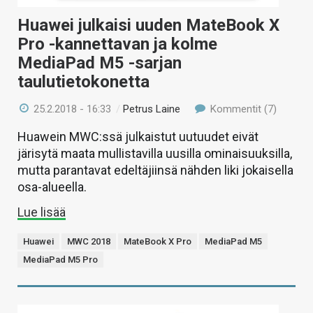
Huawei julkaisi uuden MateBook X
Pro -kannettavan ja kolme
MediaPad M5 -sarjan
taulutietokonetta
25.2.2018 - 16:33
/
Petrus Laine
Kommentit (7)
Huawein MWC:ssä julkaistut uutuudet eivät
järisytä maata mullistavilla uusilla ominaisuuksilla,
mutta parantavat edeltäjiinsä nähden liki jokaisella
osa-alueella.
Lue lisää
Huawei
MWC 2018
MateBook X Pro
MediaPad M5
MediaPad M5 Pro