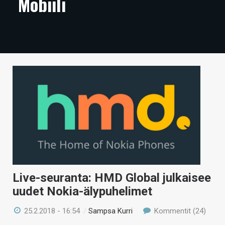
Mobiili
ARTIKKELIT
VIDEOT
TECHBBS
TIETOA
HINTA.FI
KAUPPA
VAIHDA TEEMA
Live-seuranta: HMD Global julkaisee
HAKU
uudet Nokia-älypuhelimet
25.2.2018 - 16:54
/
Sampsa Kurri
Kommentit (24)