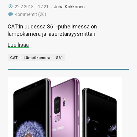
22.2.2018 - 17:21
/
Juha Kokkonen
Kommentit (26)
CAT:in uudessa S61-puhelimessa on
lämpökamera ja laseretäisyysmittari.
Lue lisää
CAT
Lämpökamera
S61