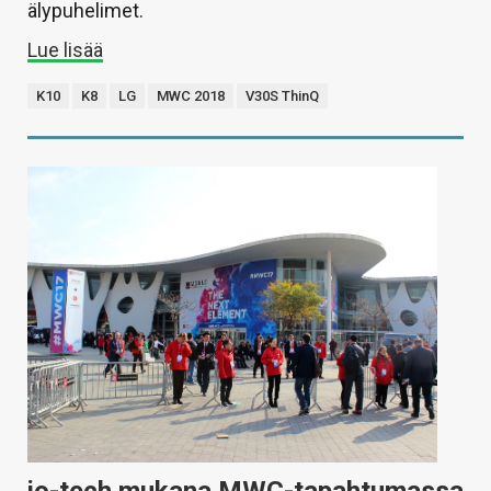
älypuhelimet.
Lue lisää
K10
K8
LG
MWC 2018
V30S ThinQ