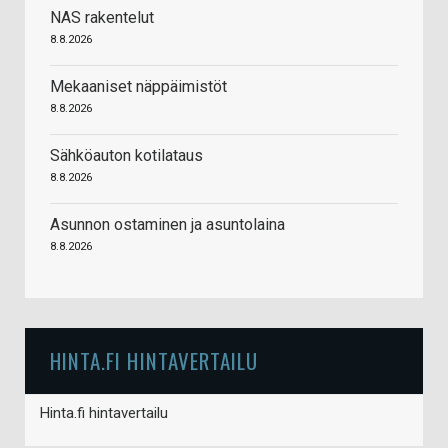
NAS rakentelut
8.8.2026
Mekaaniset näppäimistöt
8.8.2026
Sähköauton kotilataus
8.8.2026
Asunnon ostaminen ja asuntolaina
8.8.2026
HINTA.FI HINTAVERTAILU
Hinta.fi hintavertailu