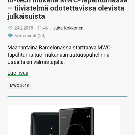
io-tech mukana MWC-tapahtumassa
– tiivistelmä odotettavissa olevista
julkaisuista
24.2.2018 - 11:46
/
Juha Kokkonen
Kommentit (20)
Maanantaina Barcelonassa starttaava MWC-
tapahtuma tuo mukanaan uutuuspuhelimia
usealta eri valmistajalta.
Lue lisää
MWC 2018