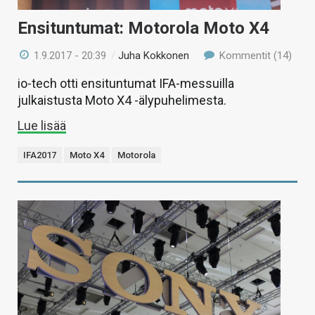
Ensituntumat: Motorola Moto X4
1.9.2017 - 20:39
/
Juha Kokkonen
Kommentit (14)
io-tech otti ensituntumat IFA-messuilla
julkaistusta Moto X4 -älypuhelimesta.
Lue lisää
IFA2017
Moto X4
Motorola