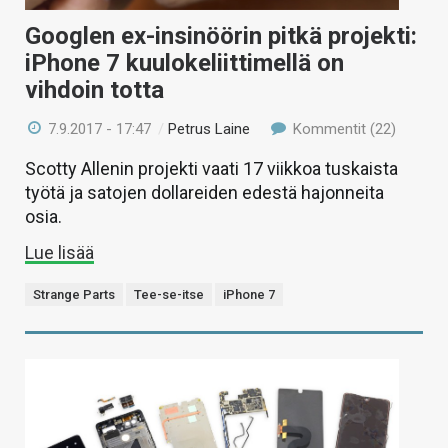
Googlen ex-insinöörin pitkä projekti:
iPhone 7 kuulokeliittimellä on
vihdoin totta
7.9.2017 - 17:47
/
Petrus Laine
Kommentit (22)
Scotty Allenin projekti vaati 17 viikkoa tuskaista
työtä ja satojen dollareiden edestä hajonneita
osia.
Lue lisää
Strange Parts
Tee-se-itse
iPhone 7