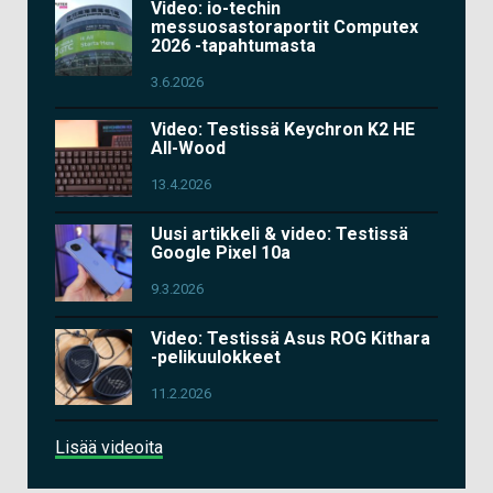
Video: io-techin
messuosastoraportit Computex
2026 -tapahtumasta
3.6.2026
Video: Testissä Keychron K2 HE
All-Wood
13.4.2026
Uusi artikkeli & video: Testissä
Google Pixel 10a
9.3.2026
Video: Testissä Asus ROG Kithara
-pelikuulokkeet
11.2.2026
Lisää videoita