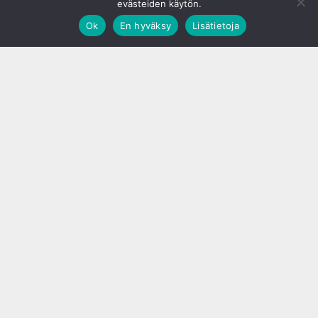
evästeiden käytön.
Ok
En hyväksy
Lisätietoja
;