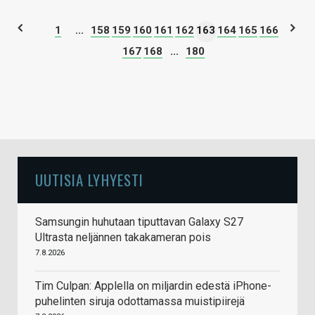
1
...
158
159
160
161
162
163
164
165
166
167
168
...
180
UUTISIA LYHYESTI
Samsungin huhutaan tiputtavan Galaxy S27
Ultrasta neljännen takakameran pois
7.8.2026
Tim Culpan: Applella on miljardin edestä iPhone-
puhelinten siruja odottamassa muistipiirejä