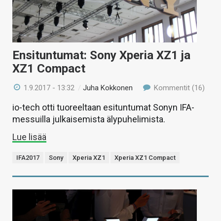
Ensituntumat: Sony Xperia XZ1 ja
XZ1 Compact
1.9.2017 - 13:32
/
Juha Kokkonen
Kommentit (16)
io-tech otti tuoreeltaan esituntumat Sonyn IFA-
messuilla julkaisemista älypuhelimista.
Lue lisää
IFA2017
Sony
Xperia XZ1
Xperia XZ1 Compact