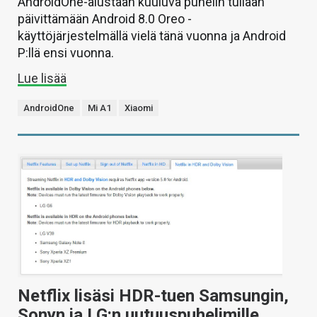
AndroidOne-alustaan kuuluva puhelin tullaan
päivittämään Android 8.0 Oreo -
käyttöjärjestelmällä vielä tänä vuonna ja Android
P:llä ensi vuonna.
Lue lisää
AndroidOne
Mi A1
Xiaomi
Netflix lisäsi HDR-tuen Samsungin,
Sonyn ja LG:n uutuuspuhelimille