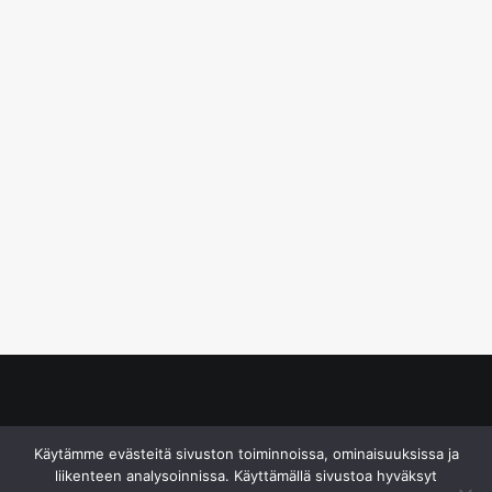
© S&J Media Oy
Käytämme evästeitä sivuston toiminnoissa, ominaisuuksissa ja
liikenteen analysoinnissa. Käyttämällä sivustoa hyväksyt