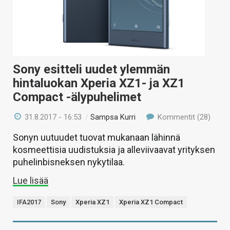
Sony esitteli uudet ylemmän
hintaluokan Xperia XZ1- ja XZ1
Compact -älypuhelimet
31.8.2017 - 16:53
/
Sampsa Kurri
Kommentit (28)
Sonyn uutuudet tuovat mukanaan lähinnä
kosmeettisia uudistuksia ja alleviivaavat yrityksen
puhelinbisneksen nykytilaa.
Lue lisää
IFA2017
Sony
Xperia XZ1
Xperia XZ1 Compact