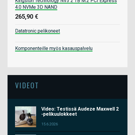
Kingston Technology NV3 2 TB M.2 PCI Express
4.0 NVMe 3D NAND
265,90 €
Datatronic pelikoneet
Komponenteille myös kasauspalvelu
VIDEOT
Video: Testissä Audeze Maxwell 2
-pelikuulokkeet
15.6.2026