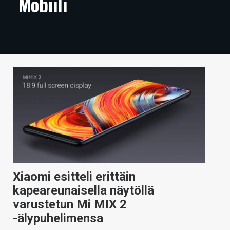
Mobiili
ARTIKKELIT
VIDEOT
TECHBBS
TIETOA
HINTA.FI
KAUPPA
VAIHDA TEEMA
Xiaomi esitteli erittäin
kapeareunaisella näytöllä
HAKU
varustetun Mi MIX 2
-älypuhelimensa