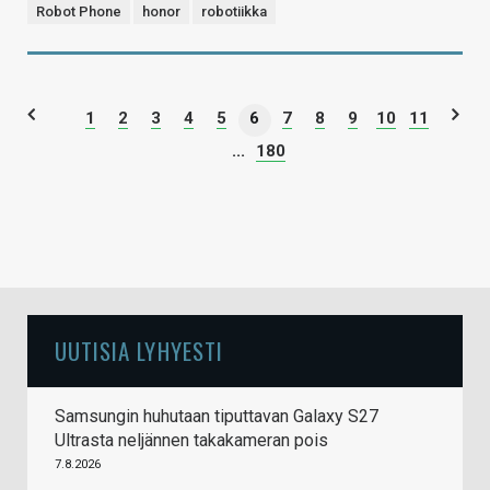
Robot Phone
honor
robotiikka
1
2
3
4
5
6
7
8
9
10
11
...
180
UUTISIA LYHYESTI
Samsungin huhutaan tiputtavan Galaxy S27
Ultrasta neljännen takakameran pois
7.8.2026