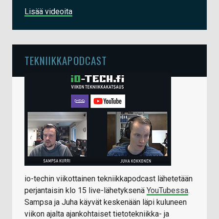
Lisää videoita
TEKNIIKKAPODCAST
io-techin viikottainen tekniikkapodcast lähetetään
perjantaisin klo 15 live-lähetyksenä
YouTubessa
.
Sampsa ja Juha käyvät keskenään läpi kuluneen
viikon ajalta ajankohtaiset tietotekniikka- ja