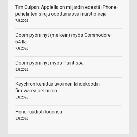
Tim Culpan: Applella on miljardin edestä iPhone-
puhelinten siruja odottamassa muistipiirejä
7.8.2026
Doom pyörii nyt (melkein) myös Commodore
64:llä
7.8.2026
Doom pyörii nyt myös Paintissa
6.8.2026
Keychron kehittää avoimen lähdekoodin
firmwarea pelihiiriin
5.8.2026
Honor uudisti logonsa
5.8.2026