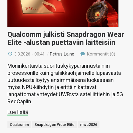
Qualcomm julkisti Snapdragon Wear
Elite -alustan puettaviin laitteisiin
3.3.2026 - 00:41
/
Petrus Laine
Kommentit (0)
Moninkertaista suorituskykyparannusta niin
prosessorille kuin grafiikkaohjaimelle lupaavasta
uutuudesta löytyy ensimmäisenä luokassaan
myös NPU-kiihdytin ja erittäin kattavat
langattomat yhteydet UWB:stä satelliittiehin ja 5G
RedCapiin.
Lue lisää
Qualcomm
Snapdragon Wear Elite
mwc2026