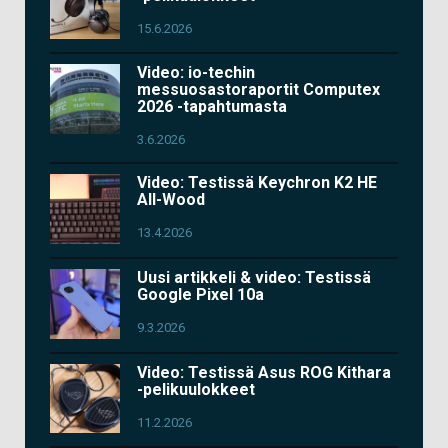
15.6.2026
Video: io-techin
messuosastoraportit Computex
2026 -tapahtumasta
3.6.2026
Video: Testissä Keychron K2 HE
All-Wood
13.4.2026
Uusi artikkeli & video: Testissä
Google Pixel 10a
9.3.2026
Video: Testissä Asus ROG Kithara
-pelikuulokkeet
11.2.2026