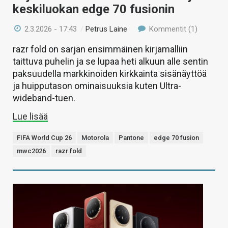
keskiluokan edge 70 fusionin
2.3.2026 - 17:43
/
Petrus Laine
Kommentit (1)
razr fold on sarjan ensimmäinen kirjamalliin
taittuva puhelin ja se lupaa heti alkuun alle sentin
paksuudella markkinoiden kirkkainta sisänäyttöä
ja huipputason ominaisuuksia kuten Ultra-
wideband-tuen.
Lue lisää
FIFA World Cup 26
Motorola
Pantone
edge 70 fusion
mwc2026
razr fold