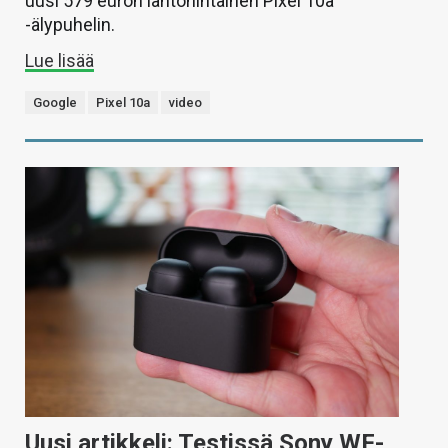
uusi 579 euron lähtöhintainen Pixel 10a
-älypuhelin.
Lue lisää
Google
Pixel 10a
video
Uusi artikkeli: Testissä Sony WF-