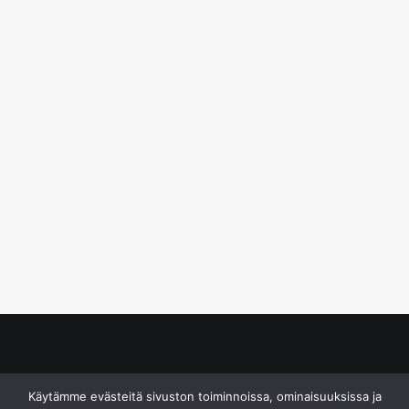
© S&J Media Oy
Käytämme evästeitä sivuston toiminnoissa, ominaisuuksissa ja