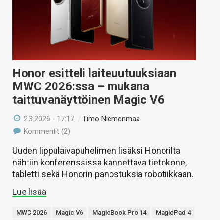
Honor esitteli laiteuutuuksiaan
MWC 2026:ssa – mukana
taittuvanäyttöinen Magic V6
2.3.2026 - 17:17
/
Timo Niemenmaa
Kommentit (2)
Uuden lippulaivapuhelimen lisäksi Honorilta
nähtiin konferenssissa kannettava tietokone,
tabletti sekä Honorin panostuksia robotiikkaan.
Lue lisää
MWC 2026
Magic V6
MagicBook Pro 14
MagicPad 4