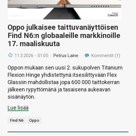
Oppo julkaisee taittuvanäyttöisen
Find N6:n globaaleille markkinoille
17. maaliskuuta
11.3.2026 - 01:05
/
Petrus Laine
Kommentit (1)
Oppon mukaan sen uusi 2. sukupolven Titanium
Flexion Hinge yhdistettynä itsesilittyvään Flex
Glassiin mahdollistaa jopa 600 000 taittokerran
jälkeen rypyttömänä ja tasaisena aukeavan
sisänäytön.
Lue lisää
Find N6
Oppo