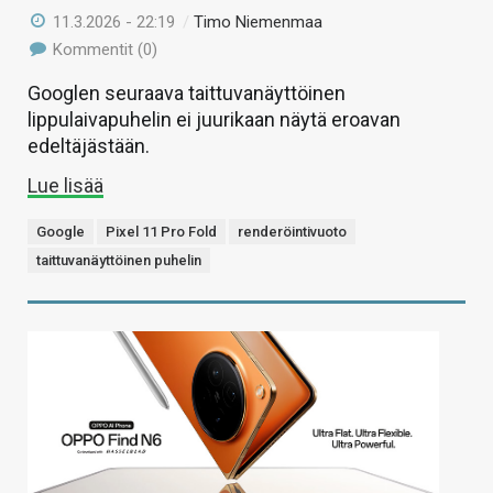
11.3.2026 - 22:19
/
Timo Niemenmaa
Kommentit (0)
Googlen seuraava taittuvanäyttöinen
lippulaivapuhelin ei juurikaan näytä eroavan
edeltäjästään.
Lue lisää
Google
Pixel 11 Pro Fold
renderöintivuoto
taittuvanäyttöinen puhelin