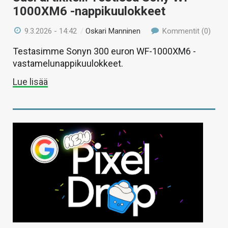
1000XM6 -nappikuulokkeet
9.3.2026 - 14:42
/
Oskari Manninen
Kommentit (0)
Testasimme Sonyn 300 euron WF-1000XM6 -
vastamelunappikuulokkeet.
Lue lisää