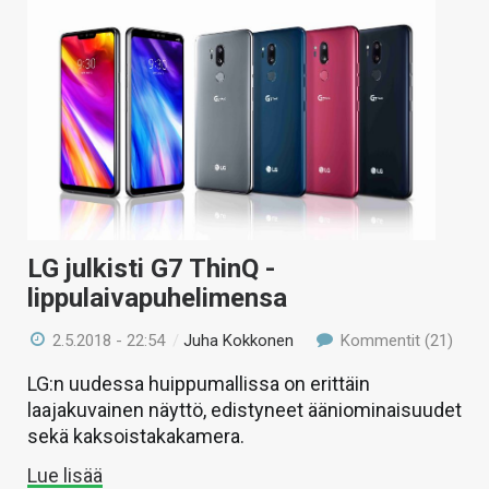
LG julkisti G7 ThinQ -
lippulaivapuhelimensa
2.5.2018 - 22:54
/
Juha Kokkonen
Kommentit (21)
LG:n uudessa huippumallissa on erittäin
laajakuvainen näyttö, edistyneet ääniominaisuudet
sekä kaksoistakakamera.
Lue lisää