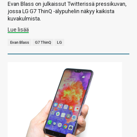
Evan Blass on julkaissut Twitterissä pressikuvan,
jossa LG G7 ThinQ -älypuhelin näkyy kaikista
kuvakulmista.
Lue lisää
Evan Blass
G7 ThinQ
LG