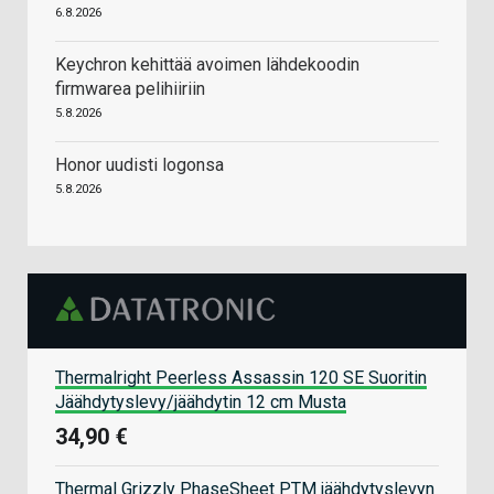
6.8.2026
Keychron kehittää avoimen lähdekoodin
firmwarea pelihiiriin
5.8.2026
Honor uudisti logonsa
5.8.2026
Thermalright Peerless Assassin 120 SE Suoritin
Jäähdytyslevy/jäähdytin 12 cm Musta
34,90 €
Thermal Grizzly PhaseSheet PTM jäähdytyslevyn