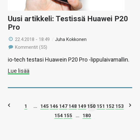
Uusi artikkeli: Testissä Huawei P20
Pro
22.4.2018 - 18:49
/
Juha Kokkonen
Kommentit (55)
io-tech testasi Huawein P20 Pro -lippulaivamallin.
Lue lisää
1
...
145
146
147
148
149
150
151
152
153
154
155
...
180