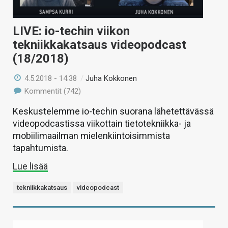
LIVE: io-techin viikon
tekniikkakatsaus videopodcast
(18/2018)
4.5.2018 - 14:38
/
Juha Kokkonen
Kommentit (742)
Keskustelemme io-techin suorana lähetettävässä
videopodcastissa viikottain tietotekniikka- ja
mobiilimaailman mielenkiintoisimmista
tapahtumista.
Lue lisää
tekniikkakatsaus
videopodcast