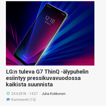
LG:n tuleva G7 ThinQ -älypuhelin
esiintyy pressikuvavuodossa
kaikista suunnista
24.4.2018 - 14:27
/
Juha Kokkonen
Kommentit (15)