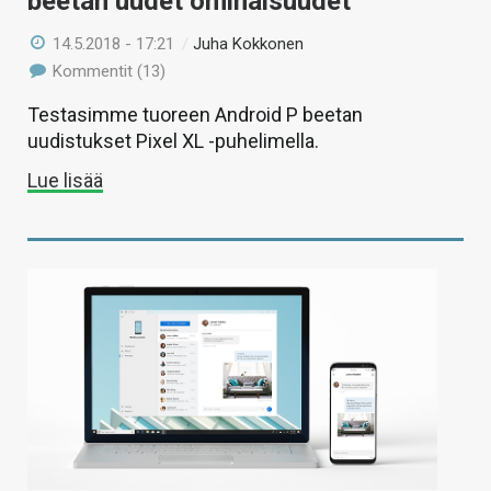
beetan uudet ominaisuudet
14.5.2018 - 17:21
/
Juha Kokkonen
Kommentit (13)
Testasimme tuoreen Android P beetan
uudistukset Pixel XL -puhelimella.
Lue lisää