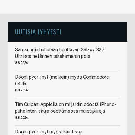
UUTISIA LYHYESTI
Samsungin huhutaan tiputtavan Galaxy S27
Ultrasta neljännen takakameran pois
8.8.2026
Doom pyörii nyt (melkein) myös Commodore
64:llä
8.8.2026
Tim Culpan: Applella on miljardin edestä iPhone-
puhelinten siruja odottamassa muistipiirejä
8.8.2026
Doom pyörii nyt myös Paintissa