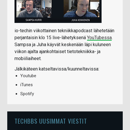
io-techin viikottainen tekniikkapodcast lähetetään
perjantaisin klo 15 live-lähetyksenä
YouTubessa
.
Sampsa ja Juha käyvät keskenään läpi kuluneen
viikon ajalta ajankohtaiset tietotekniikka- ja
mobiiliaiheet.
Jälkikäteen katseltavissa/kuunneltavissa:
Youtube
iTunes
Spotify
TECHBBS UUSIMMAT VIESTIT