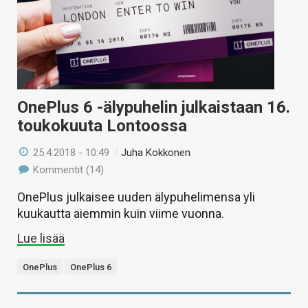
OnePlus 6 -älypuhelin julkaistaan 16.
toukokuuta Lontoossa
25.4.2018 - 10:49
/
Juha Kokkonen
Kommentit (14)
OnePlus julkaisee uuden älypuhelimensa yli
kuukautta aiemmin kuin viime vuonna.
Lue lisää
OnePlus
OnePlus 6