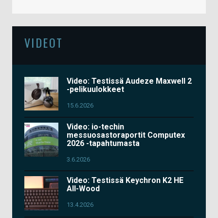
VIDEOT
Video: Testissä Audeze Maxwell 2
-pelikuulokkeet
15.6.2026
Video: io-techin
messuosastoraportit Computex
2026 -tapahtumasta
3.6.2026
Video: Testissä Keychron K2 HE
All-Wood
13.4.2026