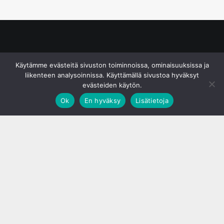
© S&J Media Oy
Käytämme evästeitä sivuston toiminnoissa, ominaisuuksissa ja
liikenteen analysoinnissa. Käyttämällä sivustoa hyväksyt
evästeiden käytön.
Ok
En hyväksy
Lisätietoja
;