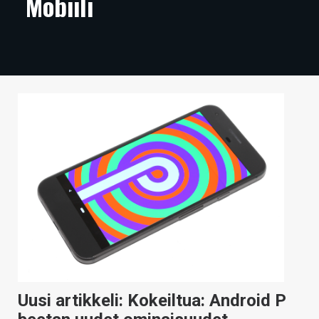
Mobiili
ARTIKKELIT
VIDEOT
TECHBBS
TIETOA
HINTA.FI
KAUPPA
VAIHDA TEEMA
HAKU
Uusi artikkeli: Kokeiltua: Android P