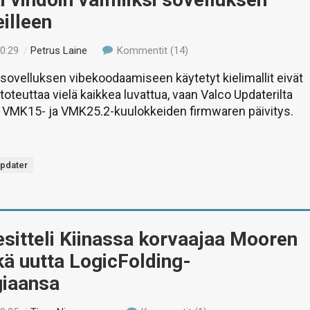
illeen
00:29
/
Petrus Laine
Kommentit (14)
i sovelluksen vibekoodaamiseen käytetyt kielimallit eivät
toteuttaa vielä kaikkea luvattua, vaan Valco Updaterilta
n VMK15- ja VMK25.2-kuulokkeiden firmwaren päivitys.
Updater
sitteli Kiinassa korvaajaa Mooren
ekä uutta LogicFolding-
giaansa