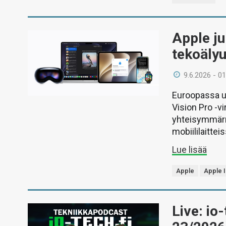
Apple jul
tekoälyu
9.6.2026 - 01
Euroopassa uu
Vision Pro -vi
yhteisymmärr
mobiililaitteis
Lue lisää
Apple
Apple I
Live: io