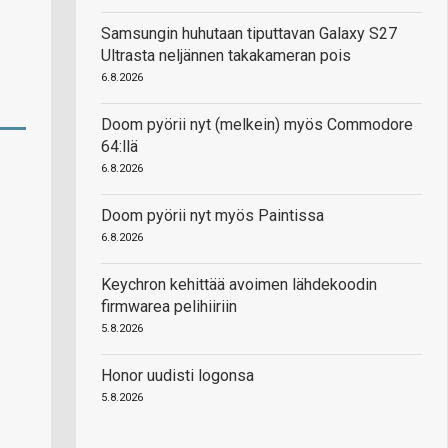
Samsungin huhutaan tiputtavan Galaxy S27
Ultrasta neljännen takakameran pois
6.8.2026
Doom pyörii nyt (melkein) myös Commodore
64:llä
6.8.2026
Doom pyörii nyt myös Paintissa
6.8.2026
Keychron kehittää avoimen lähdekoodin
firmwarea pelihiiriin
5.8.2026
Honor uudisti logonsa
5.8.2026