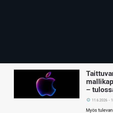
Taittuva
mallikap
– tuloss
11.6.2026 - 
Myös tulevan 