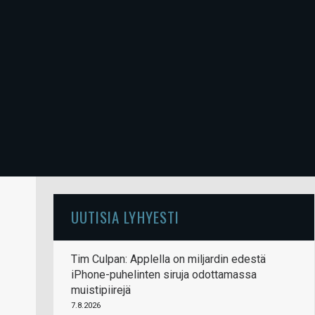
UUTISIA LYHYESTI
Tim Culpan: Applella on miljardin edestä
iPhone-puhelinten siruja odottamassa
muistipiirejä
7.8.2026