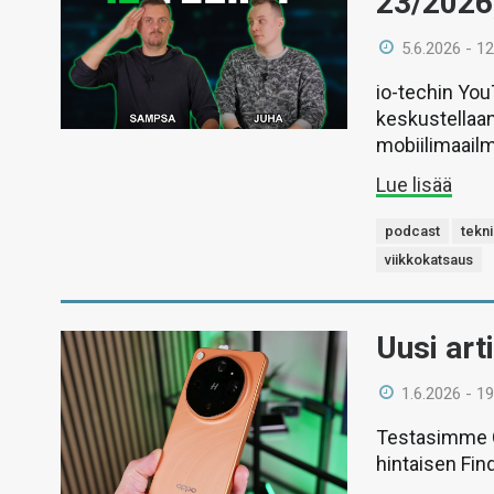
23/2026
5.6.2026 - 12
io-techin Yo
keskustellaan
mobiilimaail
Lue lisää
podcast
tekni
viikkokatsaus
Uusi art
1.6.2026 - 19
Testasimme O
hintaisen Find