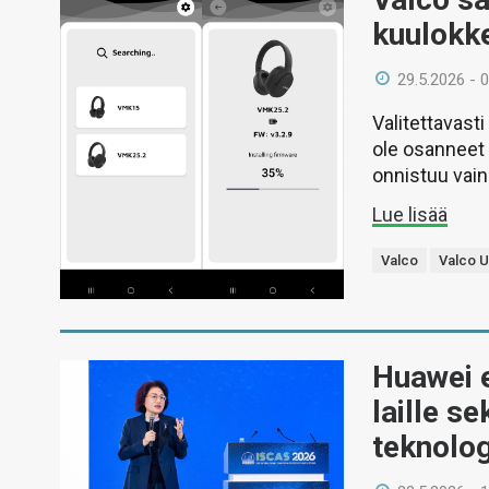
kuulokke
29.5.2026 - 
Valitettavast
ole osanneet 
onnistuu vai
Lue lisää
Valco
Valco 
Huawei e
laille s
teknolo