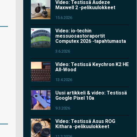
Video: Testissä Audeze
Maxwell 2 -pelikuulokkeet
15.6.2026
Video: io-techin
messuosastoraportit
Computex 2026 -tapahtumasta
3.6.2026
Video: Testissä Keychron K2 HE
All-Wood
13.4.2026
Uusi artikkeli & video: Testissä
Google Pixel 10a
9.3.2026
Video: Testissä Asus ROG
Kithara -pelikuulokkeet
11.2.2026