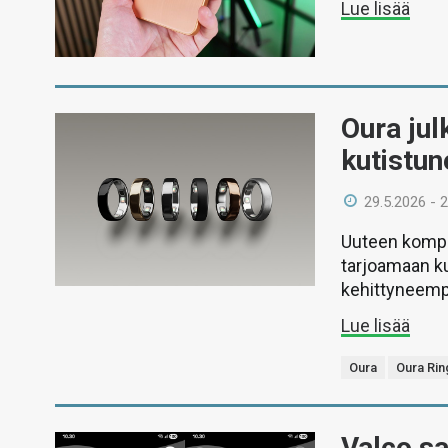
Lue lisää
Oura jul
kutistu
29.5.2026 - 
Uuteen kompa
tarjoamaan k
kehittyneemp
Lue lisää
Oura
Oura Rin
Valco sa