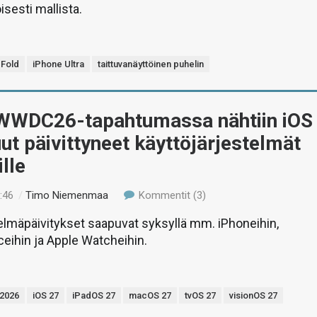
isesti mallista.
 Fold
iPhone Ultra
taittuvanäyttöinen puhelin
WWDC26-tapahtumassa nähtiin iOS
ut päivittyneet käyttöjärjestelmät
ille
:46
/
Timo Niemenmaa
Kommentit (3)
elmäpäivitykset saapuvat syksyllä mm. iPhoneihin,
ceihin ja Apple Watcheihin.
2026
iOS 27
iPadOS 27
macOS 27
tvOS 27
visionOS 27