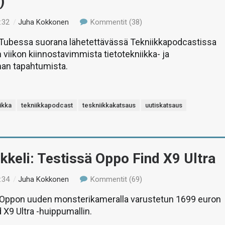
)
:32
/
Juha Kokkonen
Kommentit (38)
uTubessa suorana lähetettävässä Tekniikkapodcastissa
 viikon kiinnostavimmista tietotekniikka- ja
man tapahtumista.
ikka
tekniikkapodcast
teskniikkakatsaus
uutiskatsaus
ikkeli: Testissä Oppo Find X9 Ultra
:34
/
Juha Kokkonen
Kommentit (69)
ppon uuden monsterikameralla varustetun 1699 euron
 X9 Ultra -huippumallin.