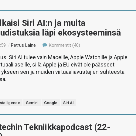
kaisi Siri AI:n ja muita
udistuksia läpi ekosysteeminsä
:59
/
Petrus Laine
Kommentit (40)
si Siri AI tulee vain Maceille, Apple Watchille ja Apple
rtuaalilaseille, sillä Apple ja EU eivät ole päässeet
ykseen sen ja muiden virtuaaliavustajien suhteesta
sa.
ntelligence
Gemini
Google
Siri AI
-techin Tekniikkapodcast (22-