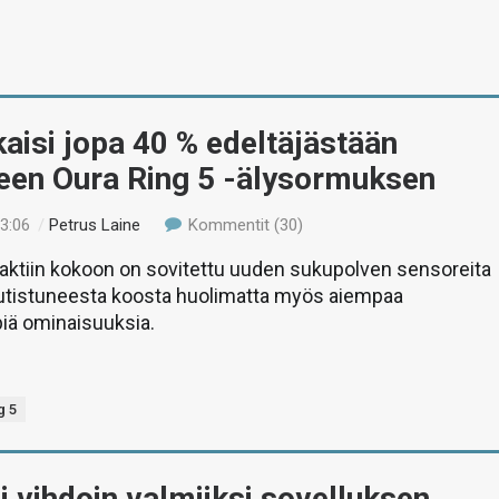
kaisi jopa 40 % edeltäjästään
neen Oura Ring 5 -älysormuksen
23:06
/
Petrus Laine
Kommentit (30)
ktiin kokoon on sovitettu uuden sukupolven sensoreita
utistuneesta koosta huolimatta myös aiempaa
iä ominaisuuksia.
g 5
i vihdoin valmiiksi sovelluksen