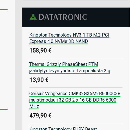
Kingston Technology NV3 1 TB M.2 PCI
Express 4.0 NVMe 3D NAND
158,90 €
Thermal Grizzly PhaseSheet PTM
jäähdytyslevyn yhdiste Lämpöalusta 2 g
13,90 €
Corsair Vengeance CMK32GX5M2B6000C38
muistimoduuli 32 GB 2 x 16 GB DDR5 6000
MHz
479,90 €
Kingston Technology FURY Beast