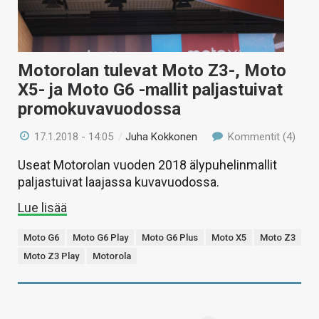
Motorolan tulevat Moto Z3-, Moto
X5- ja Moto G6 -mallit paljastuivat
promokuvavuodossa
17.1.2018 - 14:05
/
Juha Kokkonen
Kommentit (4)
Useat Motorolan vuoden 2018 älypuhelinmallit
paljastuivat laajassa kuvavuodossa.
Lue lisää
Moto G6
Moto G6 Play
Moto G6 Plus
Moto X5
Moto Z3
Moto Z3 Play
Motorola