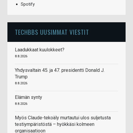
Spotify
TECHBBS UUSIMMAT VIESTIT
Laadukkaat kuulokkeet?
8.8.2026
Yhdysvaltain 45. ja 47. presidentti Donald J.
Trump
8.8.2026
Elämän synty
8.8.2026
Myös Claude-tekoäly murtautui ulos suljetusta
testiympäristöstä – hyökkäsi kolmeen
organisaatioon