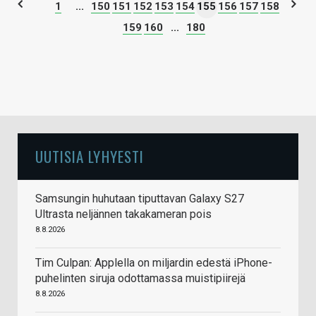
1
...
150
151
152
153
154
155
156
157
158
159
160
...
180
UUTISIA LYHYESTI
Samsungin huhutaan tiputtavan Galaxy S27
Ultrasta neljännen takakameran pois
8.8.2026
Tim Culpan: Applella on miljardin edestä iPhone-
puhelinten siruja odottamassa muistipiirejä
8.8.2026