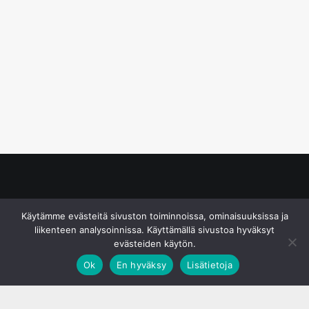
© S&J Media Oy
Käytämme evästeitä sivuston toiminnoissa, ominaisuuksissa ja
liikenteen analysoinnissa. Käyttämällä sivustoa hyväksyt
evästeiden käytön.
Ok
En hyväksy
Lisätietoja
;