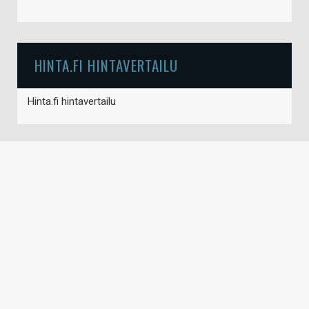
HINTA.FI HINTAVERTAILU
Hinta.fi hintavertailu