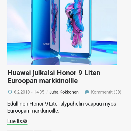
KAUPPA
VAIHDA TEEMA
HAKU
Huawei julkaisi Honor 9 Liten
Euroopan markkinoille
6.2.2018 - 14:35
/
Juha Kokkonen
Kommentit (38)
Edullinen Honor 9 Lite -älypuhelin saapuu myös
Euroopan markkinoille.
Lue lisää