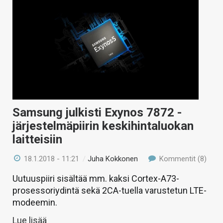
Samsung julkisti Exynos 7872 -
järjestelmäpiirin keskihintaluokan
laitteisiin
18.1.2018 - 11:21
/
Juha Kokkonen
Kommentit (8)
Uutuuspiiri sisältää mm. kaksi Cortex-A73-
prosessoriydintä sekä 2CA-tuella varustetun LTE-
modeemin.
Lue lisää