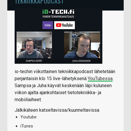
TEKNIIKKAPODCAST
io-techin viikottainen tekniikkapodcast lähetetään
perjantaisin klo 15 live-lähetyksenä
YouTubessa
.
Sampsa ja Juha käyvät keskenään läpi kuluneen
viikon ajalta ajankohtaiset tietotekniikka- ja
mobiiliaiheet.
Jälkikäteen katseltavissa/kuunneltavissa:
Youtube
iTunes