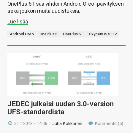
OnePlus 5T saa vihdoin Android Oreo -päivityksen
sekä joukon muita uudistuksia.
Lue lisää
Android Oreo
OnePlus 5
OnePlus 5T
OxygenOS 5.0.2
JEDEC julkaisi uuden 3.0-version
UFS-standardista
31.1.2018 - 14:06
/
Juha Kokkonen
Kommentit (5)