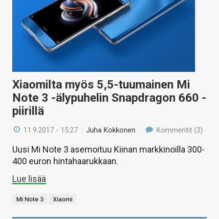
Xiaomilta myös 5,5-tuumainen Mi
Note 3 -älypuhelin Snapdragon 660 -
piirillä
11.9.2017 - 15:27
/
Juha Kokkonen
Kommentit (3)
Uusi Mi Note 3 asemoituu Kiinan markkinoilla 300-
400 euron hintahaarukkaan.
Lue lisää
Mi Note 3
Xiaomi