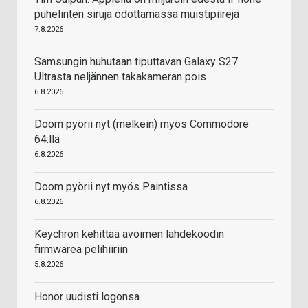
puhelinten siruja odottamassa muistipiirejä
7.8.2026
Samsungin huhutaan tiputtavan Galaxy S27
Ultrasta neljännen takakameran pois
6.8.2026
Doom pyörii nyt (melkein) myös Commodore
64:llä
6.8.2026
Doom pyörii nyt myös Paintissa
6.8.2026
Keychron kehittää avoimen lähdekoodin
firmwarea pelihiiriin
5.8.2026
Honor uudisti logonsa