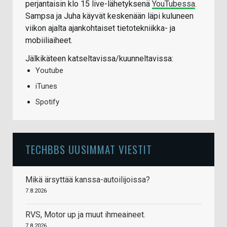
perjantaisin klo 15 live-lähetyksenä
YouTubessa
.
Sampsa ja Juha käyvät keskenään läpi kuluneen
viikon ajalta ajankohtaiset tietotekniikka- ja
mobiiliaiheet.
Jälkikäteen katseltavissa/kuunneltavissa:
Youtube
iTunes
Spotify
TECHBBS UUSIMMAT VIESTIT
Mikä ärsyttää kanssa-autoilijoissa?
7.8.2026
RVS, Motor up ja muut ihmeaineet.
7.8.2026