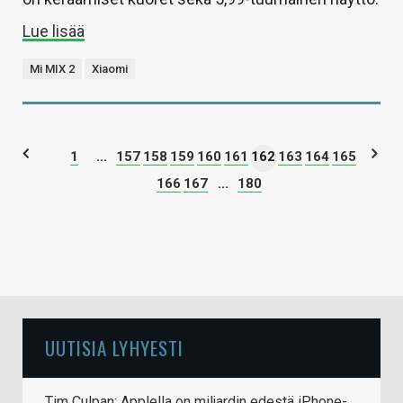
Lue lisää
Mi MIX 2
Xiaomi
1
...
157
158
159
160
161
162
163
164
165
166
167
...
180
UUTISIA LYHYESTI
Tim Culpan: Applella on miljardin edestä iPhone-