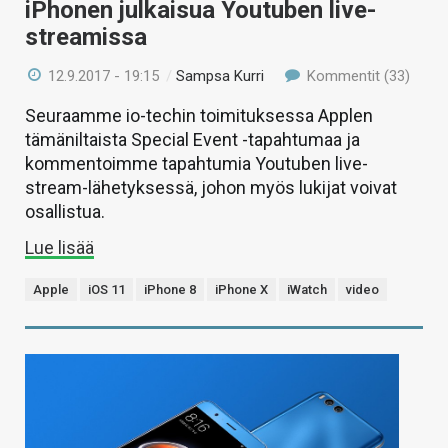
iPhonen julkaisua Youtuben live-
streamissa
12.9.2017 - 19:15
/
Sampsa Kurri
Kommentit (33)
Seuraamme io-techin toimituksessa Applen
tämäniltaista Special Event -tapahtumaa ja
kommentoimme tapahtumia Youtuben live-
stream-lähetyksessä, johon myös lukijat voivat
osallistua.
Lue lisää
Apple
iOS 11
iPhone 8
iPhone X
iWatch
video