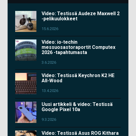
Video: Testissä Audeze Maxwell 2
-pelikuulokkeet
15.6.2026
Video: io-techin
messuosastoraportit Computex
2026 -tapahtumasta
3.6.2026
Video: Testissä Keychron K2 HE
All-Wood
13.4.2026
Uusi artikkeli & video: Testissä
Google Pixel 10a
9.3.2026
Video: Testissä Asus ROG Kithara