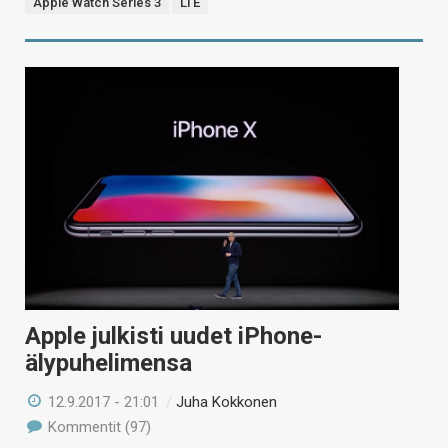
Apple Watch Series 3
LTE
Apple julkisti uudet iPhone-
älypuhelimensa
12.9.2017 - 21:01
/
Juha Kokkonen
Kommentit (97)