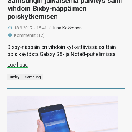
Samsungin julkaisema päivitys sallii
vihdoin Bixby-näppäimen
poiskytkemisen
18.9.2017 - 15:41
/
Juha Kokkonen
Kommentit (12)
Bixby-näppäin on vihdoin kytkettävissä osittain
pois käytöstä Galaxy S8- ja Note8-puhelimissa.
Lue lisää
Bixby
Samsung