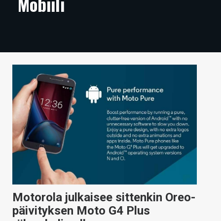
Mobiili
ARTIKKELIT
VIDEOT
TECHBBS
TIETOA
HINTA.FI
KAUPPA
VAIHDA TEEMA
HAKU
Motorola julkaisee sittenkin Oreo-
päivityksen Moto G4 Plus