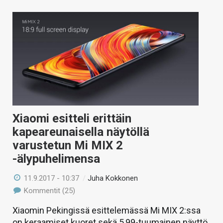
Xiaomi esitteli erittäin
kapeareunaisella näytöllä
varustetun Mi MIX 2
-älypuhelimensa
11.9.2017 - 10:37
/
Juha Kokkonen
Kommentit (25)
Xiaomin Pekingissä esittelemässä Mi MIX 2:ssa
on keraamiset kuoret sekä 5,99-tuumainen näyttö.