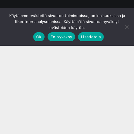
© S&J Media Oy
Käytämme evästeitä sivuston toiminnoissa, ominaisuuksissa ja
liikenteen analysoinnissa. Käyttämällä sivustoa hyväksyt
evästeiden käytön.
Ok
En hyväksy
Lisätietoja
;