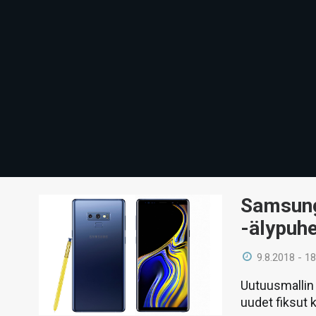
Samsung 
-älypuhe
9.8.2018 - 18
Uutuusmallin 
uudet fiksut