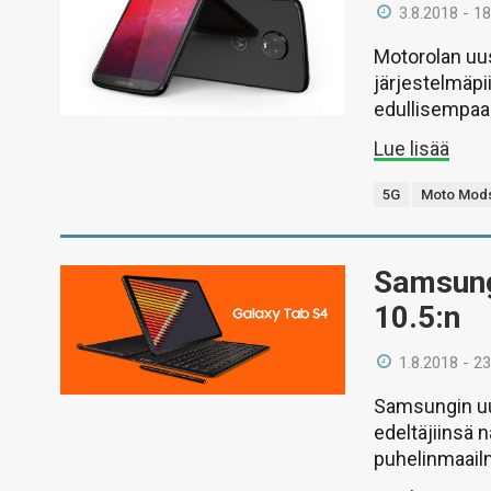
3.8.2018 - 18
Motorolan uus
järjestelmäpi
edullisempaa 
Lue lisää
5G
Moto Mod
Samsung 
10.5:n
1.8.2018 - 23
Samsungin uut
edeltäjiinsä 
puhelinmaail