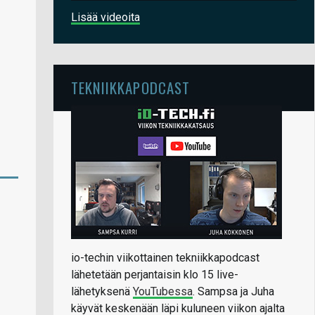
Lisää videoita
TEKNIIKKAPODCAST
io-techin viikottainen tekniikkapodcast
lähetetään perjantaisin klo 15 live-
lähetyksenä
YouTubessa
. Sampsa ja Juha
käyvät keskenään läpi kuluneen viikon ajalta