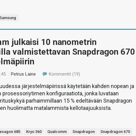
Samsung
m julkaisi 10 nanometrin
illa valmistettavan Snapdragon 670
elmäpiirin
:45
/
Petrus Laine
Kommentit (19)
udessa järjestelmäpiirissä käytetään kahden nopean ja
 prosessoriytimen konfiguraatiota, jonka luvataan
rituskykyä parhaimmillaan 15 % edeltävään Snapdragon
en huolimatta matalammista kellotaajuuksista.
exagon 685
Kryo 360
Qualcomm
Snapdragon
Snapdragon 670