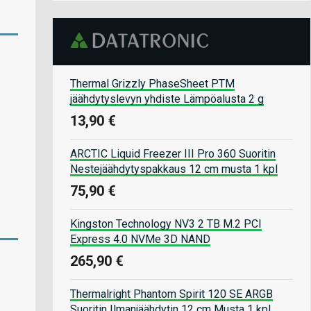
Thermal Grizzly PhaseSheet PTM
jäähdytyslevyn yhdiste Lämpöalusta 2 g
13,90 €
ARCTIC Liquid Freezer III Pro 360 Suoritin
Nestejäähdytyspakkaus 12 cm musta 1 kpl
75,90 €
Kingston Technology NV3 2 TB M.2 PCI
Express 4.0 NVMe 3D NAND
265,90 €
Thermalright Phantom Spirit 120 SE ARGB
Suoritin Ilmanjäähdytin 12 cm Musta 1 kpl