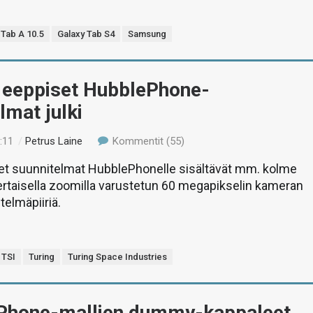
 Tab A 10.5
Galaxy Tab S4
Samsung
n eeppiset HubblePhone-
lmat julki
:11
/
Petrus Laine
Kommentit (55)
ret suunnitelmat HubblePhonelle sisältävät mm. kolme
ertaisella zoomilla varustetun 60 megapikselin kameran
stelmäpiiriä.
TSI
Turing
Turing Space Industries
iPhone-mallien dummy-kappaleet