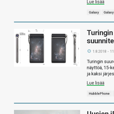
Lue lisää
Galaxy
Galaxy
Turingi
suunnite
1.8.2018 - 11
Turingin suu
näyttöä, 15-k
ja kaksi järje
Lue lisää
HubblePhone
Uusien 