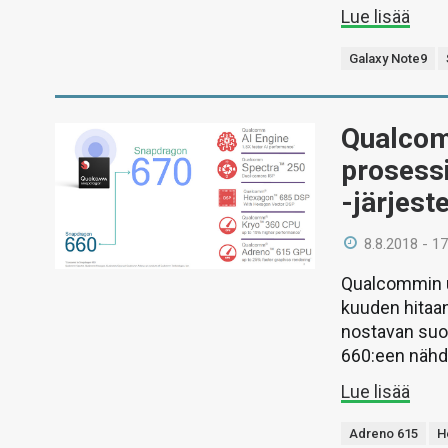
Lue lisää
Galaxy Note9
Qualcom
prosess
-järjest
8.8.2018 - 17
Qualcommin u
kuuden hitaan
nostavan suo
660:een nähd
Lue lisää
Adreno 615
H