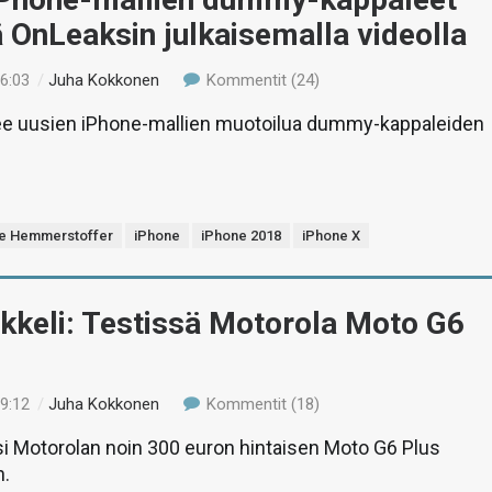
lä OnLeaksin julkaisemalla videolla
16:03
/
Juha Kokkonen
Kommentit (24)
lee uusien iPhone-mallien muotoilua dummy-kappaleiden
e Hemmerstoffer
iPhone
iPhone 2018
iPhone X
ikkeli: Testissä Motorola Moto G6
19:12
/
Juha Kokkonen
Kommentit (18)
si Motorolan noin 300 euron hintaisen Moto G6 Plus
n.