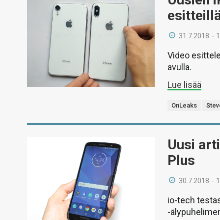
esitteil
31.7.2018 - 
Video esitte
avulla.
Lue lisää
OnLeaks
Stev
Uusi art
Plus
30.7.2018 - 
io-tech testa
-älypuhelime