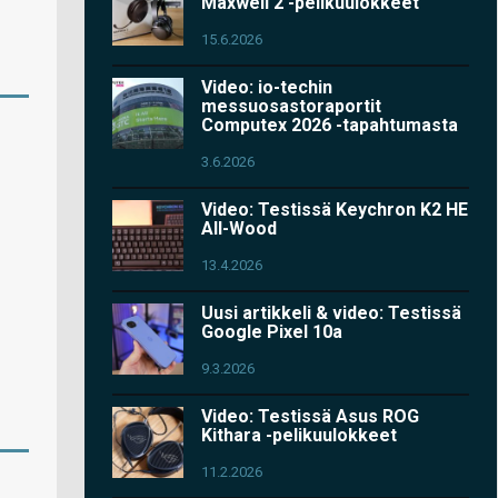
Maxwell 2 -pelikuulokkeet
15.6.2026
Video: io-techin
messuosastoraportit
Computex 2026 -tapahtumasta
3.6.2026
Video: Testissä Keychron K2 HE
All-Wood
13.4.2026
Uusi artikkeli & video: Testissä
Google Pixel 10a
9.3.2026
Video: Testissä Asus ROG
Kithara -pelikuulokkeet
11.2.2026