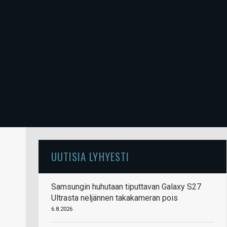
UUTISIA LYHYESTI
Samsungin huhutaan tiputtavan Galaxy S27
Ultrasta neljännen takakameran pois
6.8.2026