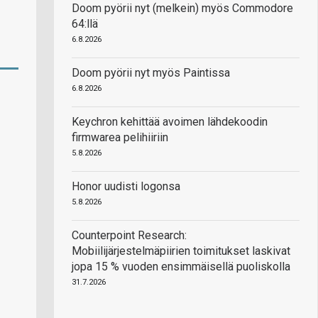
Doom pyörii nyt (melkein) myös Commodore
64:llä
6.8.2026
Doom pyörii nyt myös Paintissa
6.8.2026
Keychron kehittää avoimen lähdekoodin
firmwarea pelihiiriin
5.8.2026
Honor uudisti logonsa
5.8.2026
Counterpoint Research:
Mobiilijärjestelmäpiirien toimitukset laskivat
jopa 15 % vuoden ensimmäisellä puoliskolla
31.7.2026