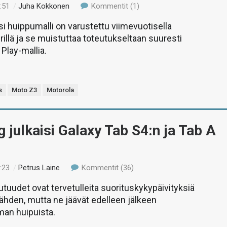
:51
/
Juha Kokkonen
Kommentit (1)
i huippumalli on varustettu viimevuotisella
irillä ja se muistuttaa toteutukseltaan suuresti
Play-mallia.
s
Moto Z3
Motorola
julkaisi Galaxy Tab S4:n ja Tab A
:23
/
Petrus Laine
Kommentit (36)
uudet ovat tervetulleita suorituskykypäivityksiä
nähden, mutta ne jäävät edelleen jälkeen
man huipuista.