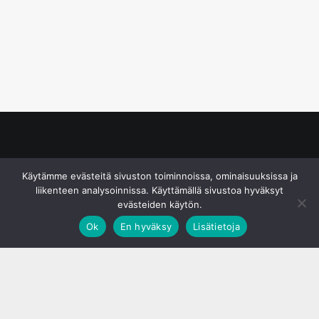
© S&J Media Oy
Käytämme evästeitä sivuston toiminnoissa, ominaisuuksissa ja
liikenteen analysoinnissa. Käyttämällä sivustoa hyväksyt
evästeiden käytön.
Ok
En hyväksy
Lisätietoja
;