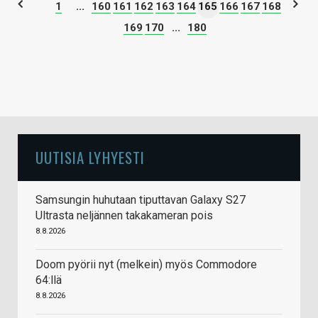
1
...
160
161
162
163
164
165
166
167
168
169
170
...
180
UUTISIA LYHYESTI
Samsungin huhutaan tiputtavan Galaxy S27
Ultrasta neljännen takakameran pois
8.8.2026
Doom pyörii nyt (melkein) myös Commodore
64:llä
8.8.2026