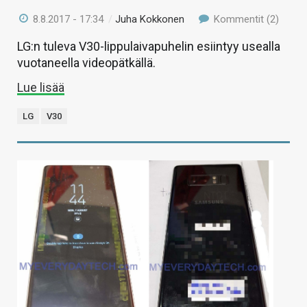
8.8.2017 - 17:34
/
Juha Kokkonen
Kommentit (2)
LG:n tuleva V30-lippulaivapuhelin esiintyy usealla
vuotaneella videopätkällä.
Lue lisää
LG
V30