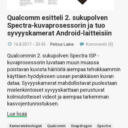
Qualcomm esitteli 2. sukupolven
Spectra-kuvaprosessorin ja tuo
syvyyskamerat Android-laitteisiin
16.8.2017 - 20:45
/
Petrus Laine
Kommentit (0)
Qualcommin 2. sukupolven Spectra ISP -
kuvaprosessorin luvataan muun muassa
poistavan kuvista häiriöitä aiempaa tehokkaammin
käyttäen hyödykseen usean peräkkäisen kuvan
dataa. Syvyyskamerat mahdollistavat puolestaan
mielenkiintoiset syvyyskarttaan perustuvat
kolmiulotteiset videot ja aiempaa tarkemman
kasvojentunnistuksen.
Lue lisää
Kamerateknologiat
Qualcomm
Snapdragon
Spectra