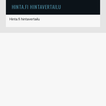
HINTA.FI HINTAVERTAILU
Hinta.fi hintavertailu