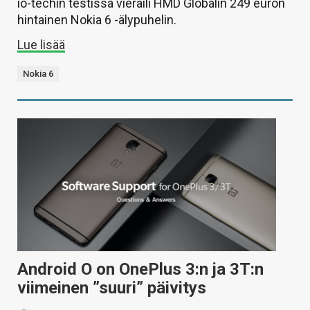
io-techin testissä vieraili HMD Globalin 249 euron
hintainen Nokia 6 -älypuhelin.
Lue lisää
Nokia 6
Android O on OnePlus 3:n ja 3T:n
viimeinen ”suuri” päivitys