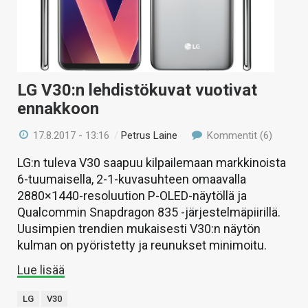
LG V30:n lehdistökuvat vuotivat
ennakkoon
17.8.2017 - 13:16
/
Petrus Laine
Kommentit (6)
LG:n tuleva V30 saapuu kilpailemaan markkinoista
6-tuumaisella, 2-1-kuvasuhteen omaavalla
2880×1440-resoluution P-OLED-näytöllä ja
Qualcommin Snapdragon 835 -järjestelmäpiirillä.
Uusimpien trendien mukaisesti V30:n näytön
kulman on pyöristetty ja reunukset minimoitu.
Lue lisää
LG
V30