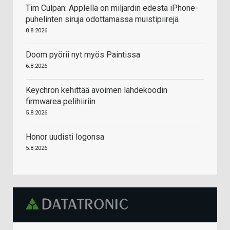
Tim Culpan: Applella on miljardin edestä iPhone-
puhelinten siruja odottamassa muistipiirejä
8.8.2026
Doom pyörii nyt myös Paintissa
6.8.2026
Keychron kehittää avoimen lähdekoodin
firmwarea pelihiiriin
5.8.2026
Honor uudisti logonsa
5.8.2026