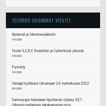
TECHBBS UUSIMMAT VIESTIT
Ajotavat ja liikennesäännöt
9.8.2026
Tesla S,3,X,Y, Roadster ja Cybertruck yleistä
9.8.2026
Pyöräily
9.8.2026
Venäjä hyökkäsi Ukrainaan 24. helmikuuta 2022
8.8.2026
Samsungin huhutaan tiputtavan Galaxy S27
Ultrasta neljännen takakameran pois