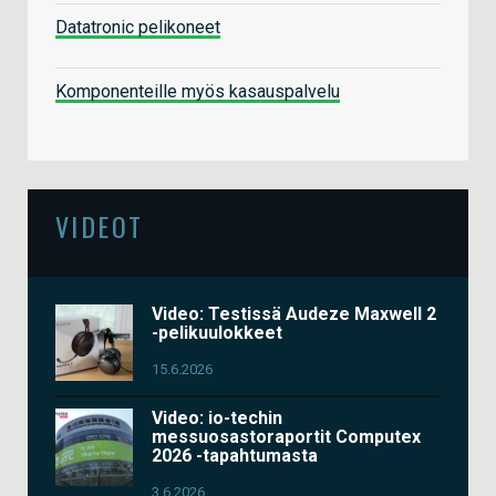
Datatronic pelikoneet
Komponenteille myös kasauspalvelu
VIDEOT
Video: Testissä Audeze Maxwell 2
-pelikuulokkeet
15.6.2026
Video: io-techin
messuosastoraportit Computex
2026 -tapahtumasta
3.6.2026