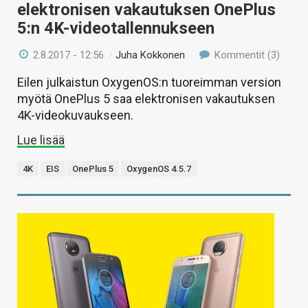
elektronisen vakautuksen OnePlus
5:n 4K-videotallennukseen
2.8.2017 - 12:56
/
Juha Kokkonen
Kommentit (3)
Eilen julkaistun OxygenOS:n tuoreimman version
myötä OnePlus 5 saa elektronisen vakautuksen
4K-videokuvaukseen.
Lue lisää
4K
EIS
OnePlus 5
OxygenOS 4.5.7