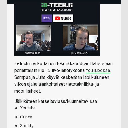
io-techin viikottainen tekniikkapodcast lähetetään
perjantaisin klo 15 live-lähetyksenä
YouTubessa
.
Sampsa ja Juha käyvät keskenään läpi kuluneen
viikon ajalta ajankohtaiset tietotekniikka- ja
mobiiliaiheet.
Jälkikäteen katseltavissa/kuunneltavissa:
Youtube
iTunes
Spotify