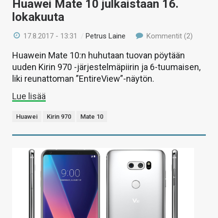
Huawei Mate 10 julkaistaan 16.
lokakuuta
17.8.2017 - 13:31
/
Petrus Laine
Kommentit (2)
Huawein Mate 10:n huhutaan tuovan pöytään
uuden Kirin 970 -järjestelmäpiirin ja 6-tuumaisen,
liki reunattoman ”EntireView”-näytön.
Lue lisää
Huawei
Kirin 970
Mate 10