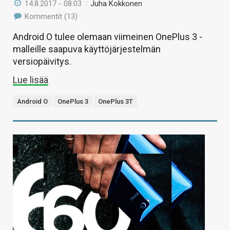
14.8.2017 - 08:03
/
Juha Kokkonen
Kommentit (13)
Android O tulee olemaan viimeinen OnePlus 3 -
malleille saapuva käyttöjärjestelmän
versiopäivitys.
Lue lisää
Android O
OnePlus 3
OnePlus 3T