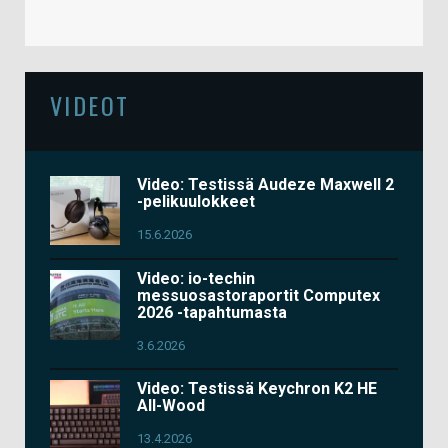
VIDEOT
Video: Testissä Audeze Maxwell 2
-pelikuulokkeet
15.6.2026
Video: io-techin
messuosastoraportit Computex
2026 -tapahtumasta
3.6.2026
Video: Testissä Keychron K2 HE
All-Wood
13.4.2026