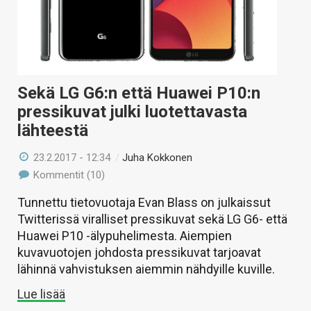
Sekä LG G6:n että Huawei P10:n
pressikuvat julki luotettavasta
lähteestä
23.2.2017 - 12:34
/
Juha Kokkonen
Kommentit (10)
Tunnettu tietovuotaja Evan Blass on julkaissut
Twitterissä viralliset pressikuvat sekä LG G6- että
Huawei P10 -älypuhelimesta. Aiempien
kuvavuotojen johdosta pressikuvat tarjoavat
lähinnä vahvistuksen aiemmin nähdyille kuville.
Lue lisää