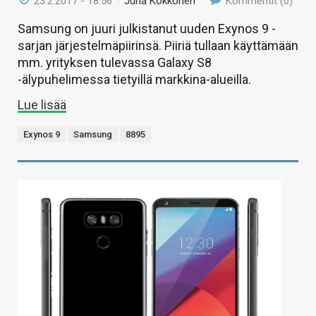
23.2.2017 - 18:56
/
Juha Kokkonen
Kommentit (0)
Samsung on juuri julkistanut uuden Exynos 9 -
sarjan järjestelmäpiirinsä. Piiriä tullaan käyttämään
mm. yrityksen tulevassa Galaxy S8
-älypuhelimessa tietyillä markkina-alueilla.
Lue lisää
Exynos 9
Samsung
8895