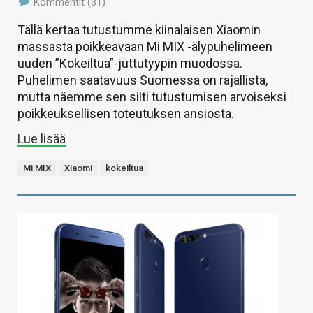
Kommentit (31)
Tällä kertaa tutustumme kiinalaisen Xiaomin
massasta poikkeavaan Mi MIX -älypuhelimeen
uuden ”Kokeiltua”-juttutyypin muodossa.
Puhelimen saatavuus Suomessa on rajallista,
mutta näemme sen silti tutustumisen arvoiseksi
poikkeuksellisen toteutuksen ansiosta.
Lue lisää
Mi MIX
Xiaomi
kokeiltua