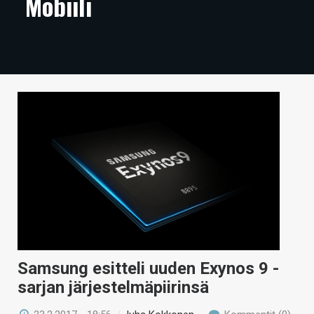
Mobiili
ARTIKKELIT
VIDEOT
TECHBBS
TIETOA
HINTA.FI
KAUPPA
VAIHDA TEEMA
HAKU
Samsung esitteli uuden Exynos 9 -
sarjan järjestelmäpiirinsä