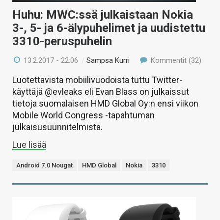
Huhu: MWC:ssä julkaistaan Nokia
3-, 5- ja 6-älypuhelimet ja uudistettu
3310-peruspuhelin
13.2.2017 - 22:06
/
Sampsa Kurri
Kommentit (32)
Luotettavista mobiilivuodoista tuttu Twitter-
käyttäjä @evleaks eli Evan Blass on julkaissut
tietoja suomalaisen HMD Global Oy:n ensi viikon
Mobile World Congress -tapahtuman
julkaisusuunnitelmista.
Lue lisää
Android 7.0 Nougat
HMD Global
Nokia
3310