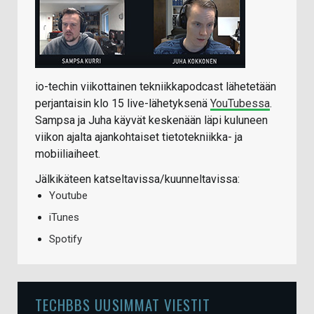
io-techin viikottainen tekniikkapodcast lähetetään
perjantaisin klo 15 live-lähetyksenä
YouTubessa
.
Sampsa ja Juha käyvät keskenään läpi kuluneen
viikon ajalta ajankohtaiset tietotekniikka- ja
mobiiliaiheet.
Jälkikäteen katseltavissa/kuunneltavissa:
Youtube
iTunes
Spotify
TECHBBS UUSIMMAT VIESTIT