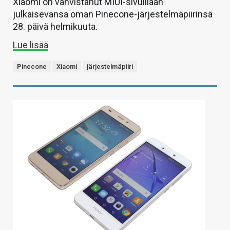
Xiaomi on vahvistanut MIUI-sivuillaan
julkaisevansa oman Pinecone-järjestelmäpiirinsä
28. päivä helmikuuta.
Lue lisää
Pinecone
Xiaomi
järjestelmäpiiri