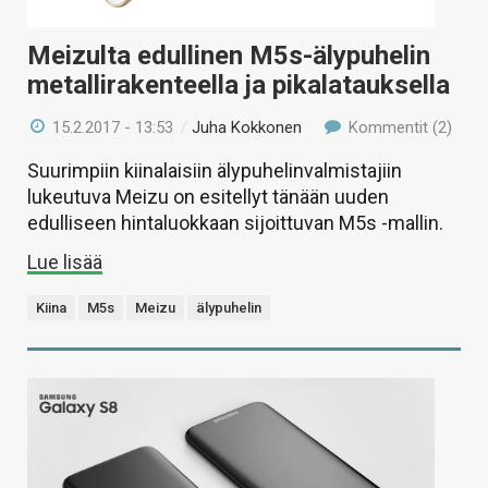
Meizulta edullinen M5s-älypuhelin
metallirakenteella ja pikalatauksella
15.2.2017 - 13:53
/
Juha Kokkonen
Kommentit (2)
Suurimpiin kiinalaisiin älypuhelinvalmistajiin
lukeutuva Meizu on esitellyt tänään uuden
edulliseen hintaluokkaan sijoittuvan M5s -mallin.
Lue lisää
Kiina
M5s
Meizu
älypuhelin