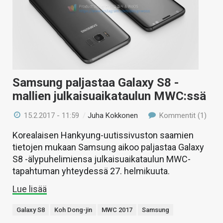
Samsung paljastaa Galaxy S8 -
mallien julkaisuaikataulun MWC:ssä
15.2.2017 - 11:59
/
Juha Kokkonen
Kommentit (1)
Korealaisen Hankyung-uutissivuston saamien
tietojen mukaan Samsung aikoo paljastaa Galaxy
S8 -älypuhelimiensa julkaisuaikataulun MWC-
tapahtuman yhteydessä 27. helmikuuta.
Lue lisää
Galaxy S8
Koh Dong-jin
MWC 2017
Samsung