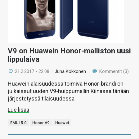
V9 on Huawein Honor-malliston uusi
lippulaiva
21.2.2017 - 22:08
/
Juha Kokkonen
Kommentit (3)
Huawein alaisuudessa toimiva Honor-brändi on
julkaissut uuden V9-huippumallin Kiinassa tänään
järjestetyssä tilaisuudessa.
Lue lisää
EMUI 5.0
Honor V9
Huawei