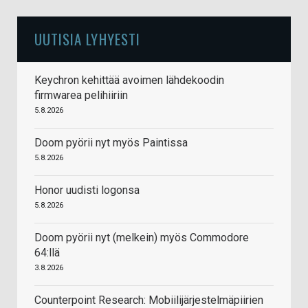
UUTISIA LYHYESTI
Keychron kehittää avoimen lähdekoodin
firmwarea pelihiiriin
5.8.2026
Doom pyörii nyt myös Paintissa
5.8.2026
Honor uudisti logonsa
5.8.2026
Doom pyörii nyt (melkein) myös Commodore
64:llä
3.8.2026
Counterpoint Research: Mobiilijärjestelmäpiirien