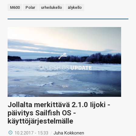
M600
Polar
urheilukello
älykello
Jollalta merkittävä 2.1.0 Iijoki -
päivitys Sailfish OS -
käyttöjärjestelmälle
10.2.2017 - 15:33
/
Juha Kokkonen