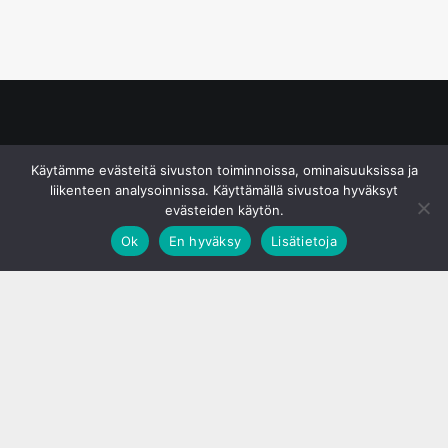
© S&J Media Oy
Käytämme evästeitä sivuston toiminnoissa, ominaisuuksissa ja
liikenteen analysoinnissa. Käyttämällä sivustoa hyväksyt
evästeiden käytön.
Ok
En hyväksy
Lisätietoja
;