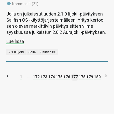
Kommentit (21)
Jolla on julkaissut uuden 2.1.0 Iijoki -päivityksen
Sailfish OS -käyttöjärjestelmälleen. Yritys kertoo
sen olevan merkittävin päivitys sitten viime
syyskuussa julkaistun 2.0.2 Aurajoki -päivityksen.
Lue lisää
2.1.0 Iijoki
Jolla
Sailfish OS
1
...
172
173
174
175
176
177
178
179
180