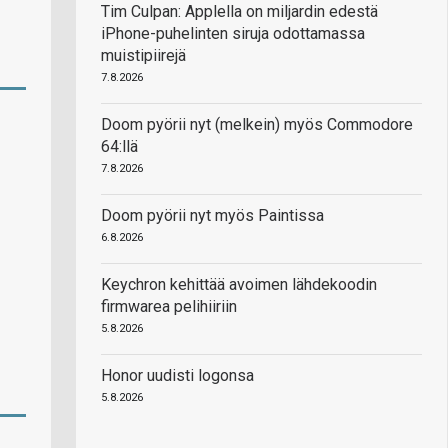
Tim Culpan: Applella on miljardin edestä
iPhone-puhelinten siruja odottamassa
muistipiirejä
7.8.2026
Doom pyörii nyt (melkein) myös Commodore
64:llä
7.8.2026
Doom pyörii nyt myös Paintissa
6.8.2026
Keychron kehittää avoimen lähdekoodin
firmwarea pelihiiriin
5.8.2026
Honor uudisti logonsa
5.8.2026