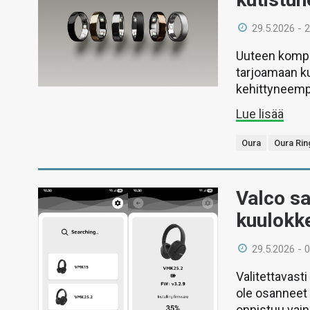
29.5.2026 - 
Uuteen kompa
tarjoamaan k
kehittyneemp
Lue lisää
Oura
Oura Rin
Valco sa
kuulokke
29.5.2026 - 
Valitettavast
ole osanneet 
onnistuu vai