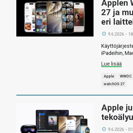
Applen 
27 ja mu
eri laitte
9.6.2026 - 18
Käyttöjärjest
iPadeihin, Ma
Lue lisää
Apple
WWDC 
watchOS 27
Apple jul
tekoälyu
9.6.2026 - 01