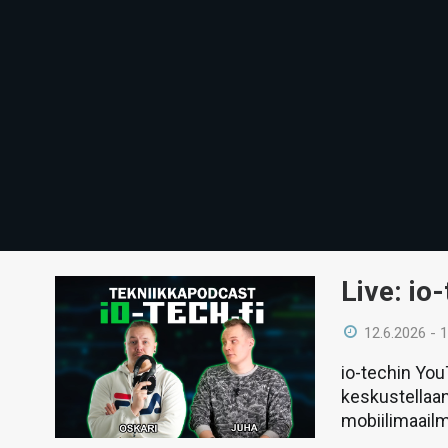
Live: io
12.6.2026 - 
io-techin Yo
keskustellaan
mobiilimaail