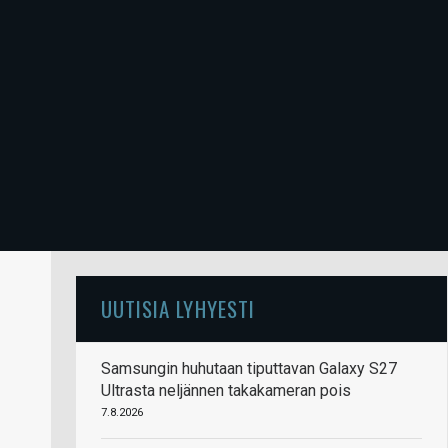
UUTISIA LYHYESTI
Samsungin huhutaan tiputtavan Galaxy S27
Ultrasta neljännen takakameran pois
7.8.2026