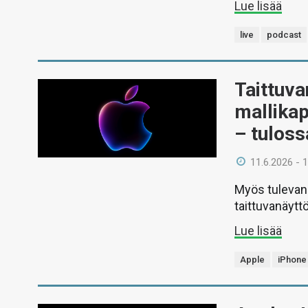
Lue lisää
live
podcast
Taittuva
mallikap
– tuloss
11.6.2026 - 
Myös tulevan 
taittuvanäyttö
Lue lisää
Apple
iPhone