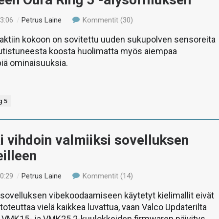
23:06
/
Petrus Laine
Kommentit (30)
ktiin kokoon on sovitettu uuden sukupolven sensoreita
utistuneesta koosta huolimatta myös aiempaa
iä ominaisuuksia.
g 5
i vihdoin valmiiksi sovelluksen
illeen
00:29
/
Petrus Laine
Kommentit (14)
i sovelluksen vibekoodaamiseen käytetyt kielimallit eivät
toteuttaa vielä kaikkea luvattua, vaan Valco Updaterilta
n VMK15- ja VMK25.2-kuulokkeiden firmwaren päivitys.