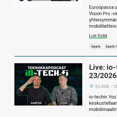
Euroopassa uu
Vision Pro -vi
yhteisymmärr
mobiililaitteis
Lue lisää
Apple
Apple I
Live: io
23/2026
5.6.2026 - 12
io-techin Yo
keskustellaan
mobiilimaail