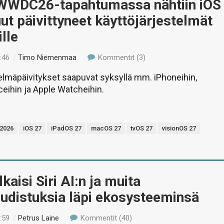
WWDC26-tapahtumassa nähtiin iOS
ut päivittyneet käyttöjärjestelmät
ille
:46
/
Timo Niemenmaa
Kommentit (3)
elmäpäivitykset saapuvat syksyllä mm. iPhoneihin,
ceihin ja Apple Watcheihin.
2026
iOS 27
iPadOS 27
macOS 27
tvOS 27
visionOS 27
kaisi Siri AI:n ja muita
udistuksia läpi ekosysteeminsä
:59
/
Petrus Laine
Kommentit (40)