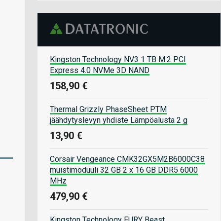
Kingston Technology NV3 1 TB M.2 PCI
Express 4.0 NVMe 3D NAND
158,90 €
Thermal Grizzly PhaseSheet PTM
jäähdytyslevyn yhdiste Lämpöalusta 2 g
13,90 €
Corsair Vengeance CMK32GX5M2B6000C38
muistimoduuli 32 GB 2 x 16 GB DDR5 6000
MHz
479,90 €
Kingston Technology FURY Beast