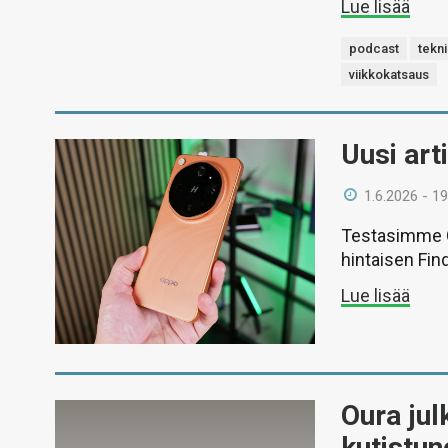
Lue lisää
podcast
tekni
viikkokatsaus
Uusi art
1.6.2026 - 19
Testasimme O
hintaisen Find
Lue lisää
Oura jul
kutistu