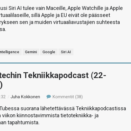
si Siri AI tulee vain Maceille, Apple Watchille ja Apple
rtuaalilaseille, sillä Apple ja EU eivät ole päässeet
ykseen sen ja muiden virtuaaliavustajien suhteesta
sa.
ntelligence
Gemini
Google
Siri AI
-techin Tekniikkapodcast (22-
)
:32
/
Juha Kokkonen
Kommentit (38)
uTubessa suorana lähetettävässä Tekniikkapodcastissa
 viikon kiinnostavimmista tietotekniikka- ja
man tapahtumista.