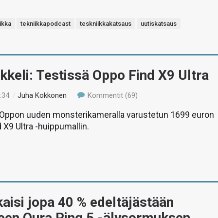
ikka
tekniikkapodcast
teskniikkakatsaus
uutiskatsaus
ikkeli: Testissä Oppo Find X9 Ultra
:34
/
Juha Kokkonen
Kommentit (69)
ppon uuden monsterikameralla varustetun 1699 euron
 X9 Ultra -huippumallin.
kaisi jopa 40 % edeltäjästään
neen Oura Ring 5 -älysormuksen