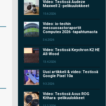
Video: Testissä Audeze
Maxwell 2 -pelikuulokkeet
15.6.2026
Video: io-techin
messuosastoraportit
Computex 2026 -tapahtumasta
3.6.2026
Video: Testissä Keychron K2 HE
All-Wood
13.4.2026
Uusi artikkeli & video: Testissä
Google Pixel 10a
9.3.2026
Video: Testissä Asus ROG
Kithara -pelikuulokkeet
11.2.2026