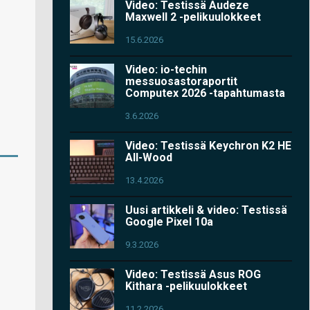
Video: Testissä Audeze
Maxwell 2 -pelikuulokkeet
15.6.2026
Video: io-techin
messuosastoraportit
Computex 2026 -tapahtumasta
3.6.2026
Video: Testissä Keychron K2 HE
All-Wood
13.4.2026
Uusi artikkeli & video: Testissä
Google Pixel 10a
9.3.2026
Video: Testissä Asus ROG
Kithara -pelikuulokkeet
11.2.2026