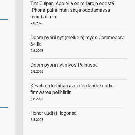
Tim Culpan: Applella on miljardin edestä
iPhone-puhelinten siruja odottamassa
muistipiirejä
7.8.2026
Doom pyörii nyt (melkein) myös Commodore
64:llä
7.8.2026
Doom pyörii nyt myös Paintissa
6.8.2026
Keychron kehittää avoimen lähdekoodin
firmwarea pelihiiriin
5.8.2026
Honor uudisti logonsa
5.8.2026