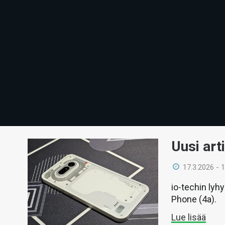
Uusi art
17.3.2026 - 
io-techin ly
Phone (4a).
Lue lisää