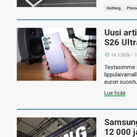
Nothing
Phone
Uusi art
S26 Ultr
16.3.2026 - 
Testasimme S
lippulaivamal
euron suositu
Lue lisää
Samsungi
12 000 j