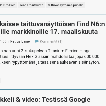
11 Pro Fold
renderöintivuoto
taittuvanäyttöinen puhelin
kaisee taittuvanäyttöisen Find N6:n
ille markkinoille 17. maaliskuuta
01:05
/
Petrus Laine
Kommentit (1)
 sen uusi 2. sukupolven Titanium Flexion Hinge
itsesilittyvään Flex Glassiin mahdollistaa jopa 600 000
jälkeen rypyttömänä ja tasaisena aukeavan sisänäytön.
ikkeli & video: Testissä Google