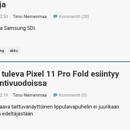
ja
22:53
/
Timo Niemenmaa
Kommentit (20)
aa Samsung SDI.
ng
akku
tuleva Pixel 11 Pro Fold esiintyy
intivuodoissa
22:19
/
Timo Niemenmaa
Kommentit (0)
ava taittuvanäyttöinen lippulaivapuhelin ei juurikaan
 edeltäjästään.