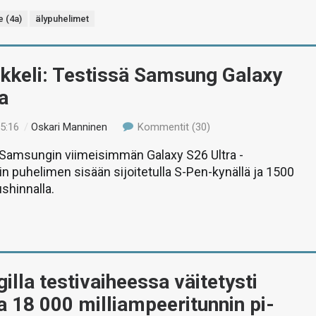
 (4a)
älypuhelimet
ikkeli: Testissä Samsung Galaxy
a
15:16
/
Oskari Manninen
Kommentit (30)
amsungin viimeisimmän Galaxy S26 Ultra -
lin puhelimen sisään sijoitetulla S-Pen-kynällä ja 1500
shinnalla.
lla testivaiheessa väitetysti
a 18 000 milliampeeritunnin pi-