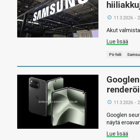
hiiliakku
11.3.2026 - 
Akut valmist
Lue lisää
Pii-hiili
Samsu
Googlen 
renderö
11.3.2026 - 
Googlen seura
näytä eroavan
Lue lisää