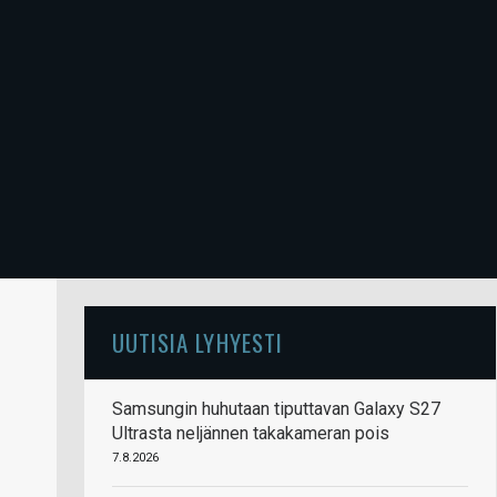
UUTISIA LYHYESTI
Samsungin huhutaan tiputtavan Galaxy S27
Ultrasta neljännen takakameran pois
7.8.2026