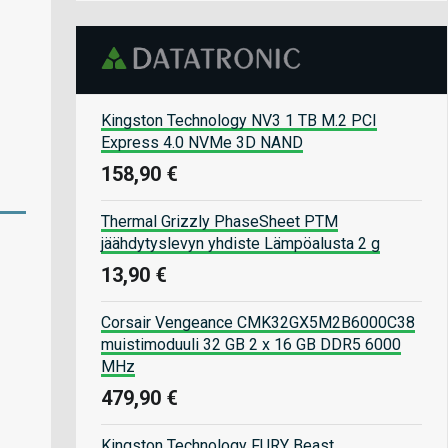
Kingston Technology NV3 1 TB M.2 PCI
Express 4.0 NVMe 3D NAND
158,90 €
Thermal Grizzly PhaseSheet PTM
jäähdytyslevyn yhdiste Lämpöalusta 2 g
13,90 €
Corsair Vengeance CMK32GX5M2B6000C38
muistimoduuli 32 GB 2 x 16 GB DDR5 6000
MHz
479,90 €
Kingston Technology FURY Beast