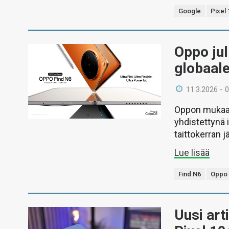
Google
Pixel 
Oppo jul
globaale
11.3.2026 - 
Oppon mukaan
yhdistettynä 
taittokerran 
Lue lisää
Find N6
Oppo
Uusi art