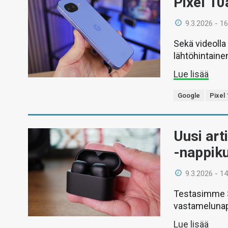
Pixel 10
9.3.2026 - 16
Sekä videolla
lähtöhintainen
Lue lisää
Google
Pixel
Uusi ar
-nappik
9.3.2026 - 14
Testasimme 
vastamelunap
Lue lisää