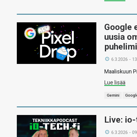
Google e
uusia om
puhelimi
6.3.2026 - 13
Maaliskuun Pi
Lue lisää
Gemini
Googl
Live: io
6.3.2026 - 09