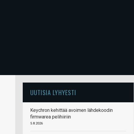
UUTISIA LYHYESTI
Keychron kehittää avoimen lähdekoodin
firmwarea pelihiiriin
5.8.2026