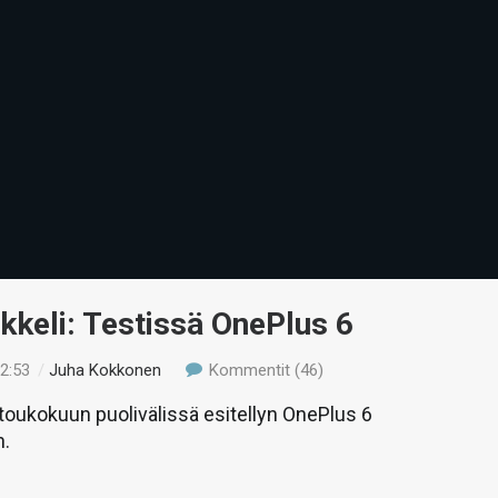
ikkeli: Testissä OnePlus 6
22:53
/
Juha Kokkonen
Kommentit (46)
oukokuun puolivälissä esitellyn OnePlus 6
n.