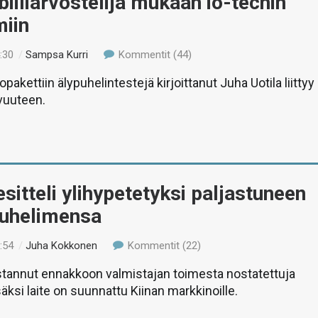
iiliarvostelija mukaan io-techin
miin
:30
/
Sampsa Kurri
Kommentit (44)
akettiin älypuhelintestejä kirjoittanut Juha Uotila liittyy
vuuteen.
sitteli ylihypetetyksi paljastuneen
puhelimensa
:54
/
Juha Kokkonen
Kommentit (22)
stannut ennakkoon valmistajan toimesta nostatettuja
äksi laite on suunnattu Kiinan markkinoille.