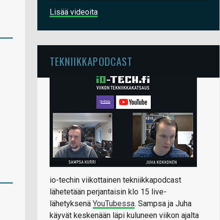
Lisää videoita
TEKNIIKKAPODCAST
io-techin viikottainen tekniikkapodcast
lähetetään perjantaisin klo 15 live-
lähetyksenä
YouTubessa
. Sampsa ja Juha
käyvät keskenään läpi kuluneen viikon ajalta