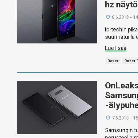
hz näytö
8.6.2018 - 14
io-techin pik
suunnatuilla 
Lue lisää
Razer
Razer 
OnLeaks
Samsung
-älypuh
7.6.2018 - 15
Samsungin tul
perusteella m