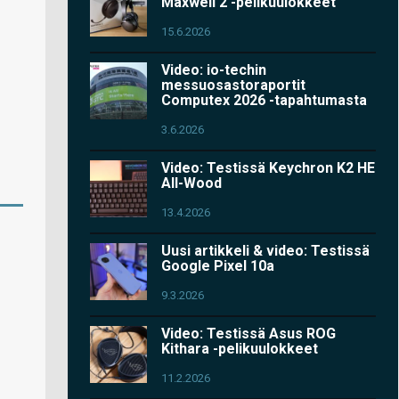
Maxwell 2 -pelikuulokkeet
15.6.2026
Video: io-techin
messuosastoraportit
Computex 2026 -tapahtumasta
3.6.2026
Video: Testissä Keychron K2 HE
All-Wood
13.4.2026
Uusi artikkeli & video: Testissä
Google Pixel 10a
9.3.2026
Video: Testissä Asus ROG
Kithara -pelikuulokkeet
11.2.2026