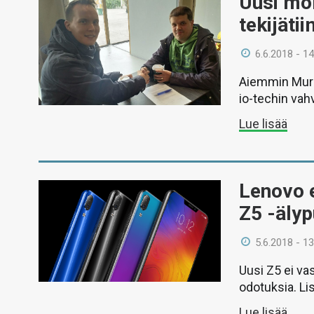
Uusi mob
tekijätii
6.6.2018 - 14
Aiemmin Murop
io-techin vah
Lue lisää
Lenovo e
Z5 -äly
5.6.2018 - 13
Uusi Z5 ei va
odotuksia. Lis
Lue lisää