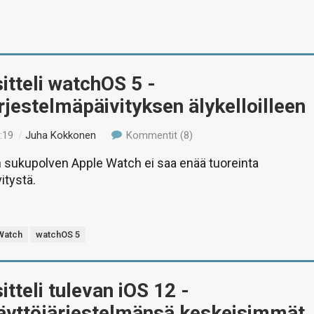
itteli watchOS 5 -
rjestelmäpäivityksen älykelloilleen
:19
/
Juha Kokkonen
Kommentit (8)
sukupolven Apple Watch ei saa enää tuoreinta
itystä.
Watch
watchOS 5
itteli tulevan iOS 12 -
käyttöjärjestelmänsä keskeisimmät