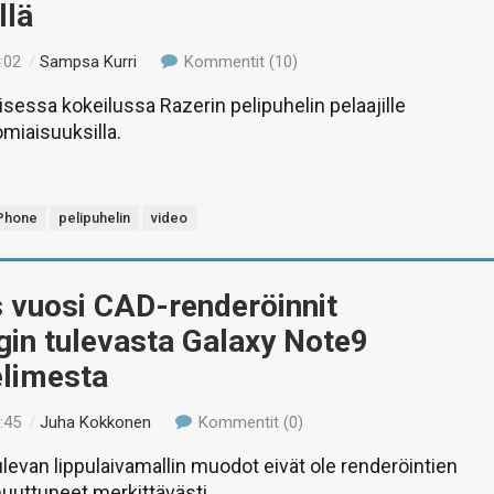
llä
:02
/
Sampsa Kurri
Kommentit (10)
aisessa kokeilussa Razerin pelipuhelin pelaajille
omiaisuuksilla.
Phone
pelipuhelin
video
 vuosi CAD-renderöinnit
in tulevasta Galaxy Note9
elimesta
:45
/
Juha Kokkonen
Kommentit (0)
evan lippulaivamallin muodot eivät ole renderöintien
uuttuneet merkittävästi.