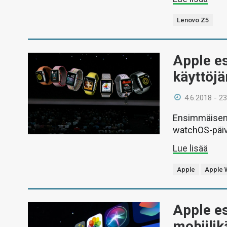
Lenovo Z5
Apple es
käyttöjä
4.6.2018 - 23
Ensimmäisen 
watchOS-päiv
Lue lisää
Apple
Apple 
Apple es
mobiili