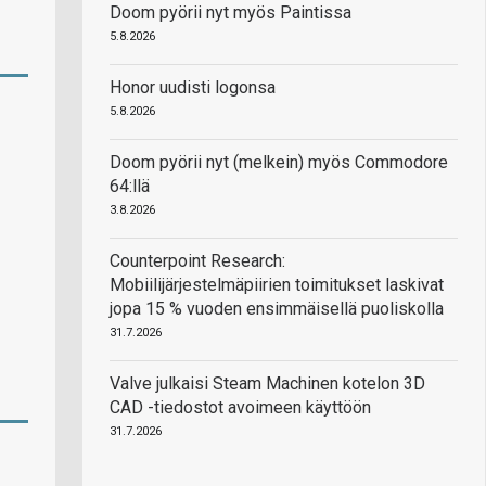
Doom pyörii nyt myös Paintissa
5.8.2026
Honor uudisti logonsa
5.8.2026
Doom pyörii nyt (melkein) myös Commodore
64:llä
3.8.2026
Counterpoint Research:
Mobiilijärjestelmäpiirien toimitukset laskivat
jopa 15 % vuoden ensimmäisellä puoliskolla
31.7.2026
Valve julkaisi Steam Machinen kotelon 3D
CAD -tiedostot avoimeen käyttöön
31.7.2026