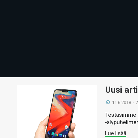
Uusi art
11.6.2018 - 
Testasimme t
-älypuhelime
Lue lisää