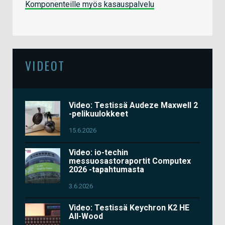
Komponenteille myös kasauspalvelu
VIDEOT
Video: Testissä Audeze Maxwell 2
-pelikuulokkeet
15.6.2026
Video: io-techin
messuosastoraportit Computex
2026 -tapahtumasta
3.6.2026
Video: Testissä Keychron K2 HE
All-Wood