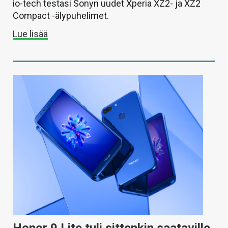
io-tech testasi Sonyn uudet Xperia XZ2- ja XZ2
Compact -älypuhelimet.
Lue lisää