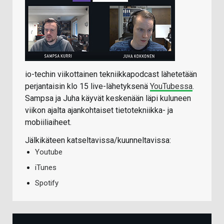
io-techin viikottainen tekniikkapodcast lähetetään
perjantaisin klo 15 live-lähetyksenä
YouTubessa
.
Sampsa ja Juha käyvät keskenään läpi kuluneen
viikon ajalta ajankohtaiset tietotekniikka- ja
mobiiliaiheet.
Jälkikäteen katseltavissa/kuunneltavissa:
Youtube
iTunes
Spotify