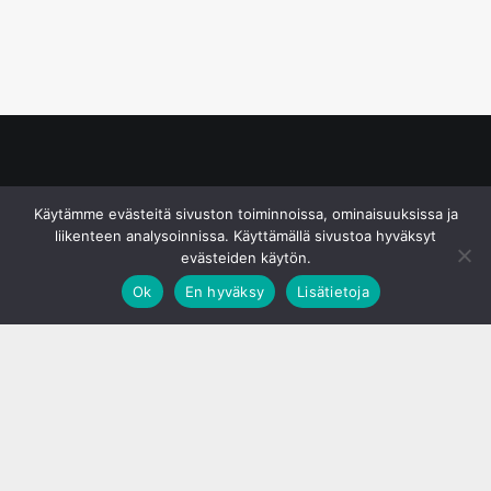
© S&J Media Oy
Käytämme evästeitä sivuston toiminnoissa, ominaisuuksissa ja
liikenteen analysoinnissa. Käyttämällä sivustoa hyväksyt
evästeiden käytön.
Ok
En hyväksy
Lisätietoja
;