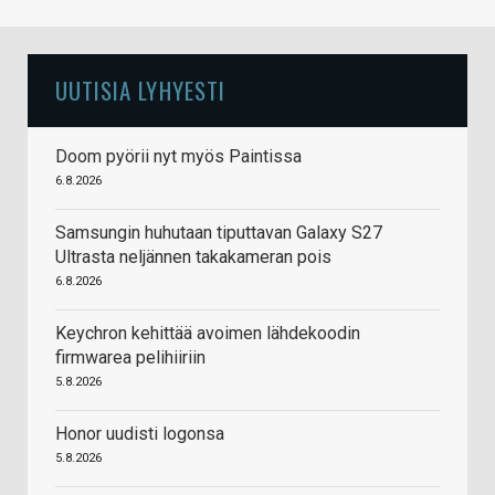
UUTISIA LYHYESTI
Doom pyörii nyt myös Paintissa
6.8.2026
Samsungin huhutaan tiputtavan Galaxy S27
Ultrasta neljännen takakameran pois
6.8.2026
Keychron kehittää avoimen lähdekoodin
firmwarea pelihiiriin
5.8.2026
Honor uudisti logonsa
5.8.2026