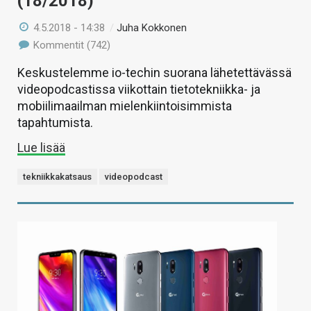
(18/2018)
4.5.2018 - 14:38
/
Juha Kokkonen
Kommentit (742)
Keskustelemme io-techin suorana lähetettävässä
videopodcastissa viikottain tietotekniikka- ja
mobiilimaailman mielenkiintoisimmista
tapahtumista.
Lue lisää
tekniikkakatsaus
videopodcast