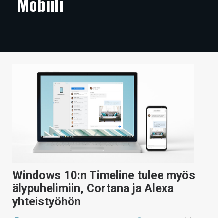
Mobiili
ARTIKKELIT
VIDEOT
TECHBBS
TIETOA
HINTA.FI
KAUPPA
VAIHDA TEEMA
Windows 10:n Timeline tulee myös
HAKU
älypuhelimiin, Cortana ja Alexa
yhteistyöhön