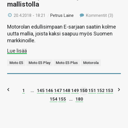
mallistolla
20.4.2018 - 18:21
/
Petrus Laine
Kommentit (3)
Motorolan edullisimpaan E-sarjaan saatiin kolme
uutta mallia, joista kaksi saapuu myös Suomen
markkinoille.
Lue lisää
Moto E5
Moto E5 Play
Moto E5 Plus
Motorola
1
...
145
146
147
148
149
150
151
152
153
154
155
...
180