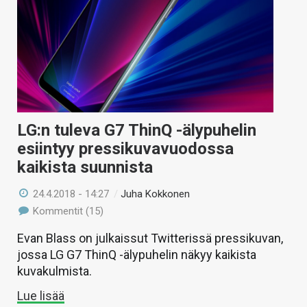
LG:n tuleva G7 ThinQ -älypuhelin
esiintyy pressikuvavuodossa
kaikista suunnista
24.4.2018 - 14:27
/
Juha Kokkonen
Kommentit (15)
Evan Blass on julkaissut Twitterissä pressikuvan,
jossa LG G7 ThinQ -älypuhelin näkyy kaikista
kuvakulmista.
Lue lisää