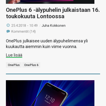
OnePlus 6 -älypuhelin julkaistaan 16.
toukokuuta Lontoossa
25.4.2018 - 10:49
/
Juha Kokkonen
Kommentit (14)
OnePlus julkaisee uuden älypuhelimensa yli
kuukautta aiemmin kuin viime vuonna.
Lue lisää
OnePlus
OnePlus 6