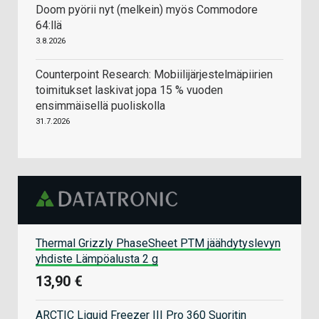
Doom pyörii nyt (melkein) myös Commodore
64:llä
3.8.2026
Counterpoint Research: Mobiilijärjestelmäpiirien
toimitukset laskivat jopa 15 % vuoden
ensimmäisellä puoliskolla
31.7.2026
Thermal Grizzly PhaseSheet PTM jäähdytyslevyn
yhdiste Lämpöalusta 2 g
13,90 €
ARCTIC Liquid Freezer III Pro 360 Suoritin