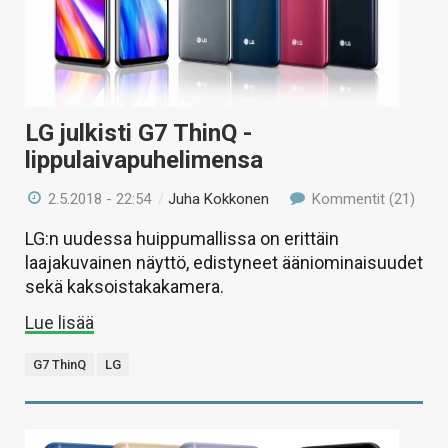
LG julkisti G7 ThinQ -
lippulaivapuhelimensa
2.5.2018 - 22:54
/
Juha Kokkonen
Kommentit (21)
LG:n uudessa huippumallissa on erittäin
laajakuvainen näyttö, edistyneet ääniominaisuudet
sekä kaksoistakakamera.
Lue lisää
G7 ThinQ
LG