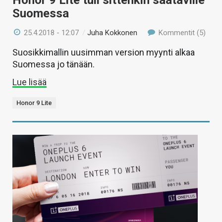
Honor 9 Lite tuli sittenkin saataville
Suomessa
25.4.2018 - 12:07
/
Juha Kokkonen
Kommentit (5)
Suosikkimallin uusimman version myynti alkaa
Suomessa jo tänään.
Lue lisää
Honor 9 Lite