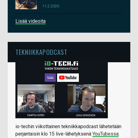
11.2.2026
Lisää videoita
TEKNIIKKAPODCAST
io-techin viikottainen tekniikkapodcast lähetetään
perjantaisin klo 15 live-lähetyksenä
YouTubessa
.