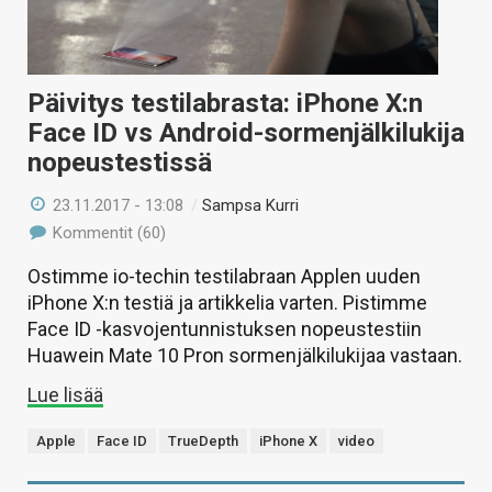
Päivitys testilabrasta: iPhone X:n
Face ID vs Android-sormenjälkilukija
nopeustestissä
23.11.2017 - 13:08
/
Sampsa Kurri
Kommentit (60)
Ostimme io-techin testilabraan Applen uuden
iPhone X:n testiä ja artikkelia varten. Pistimme
Face ID -kasvojentunnistuksen nopeustestiin
Huawein Mate 10 Pron sormenjälkilukijaa vastaan.
Lue lisää
Apple
Face ID
TrueDepth
iPhone X
video