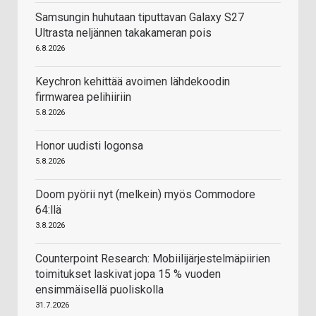
Samsungin huhutaan tiputtavan Galaxy S27
Ultrasta neljännen takakameran pois
6.8.2026
Keychron kehittää avoimen lähdekoodin
firmwarea pelihiiriin
5.8.2026
Honor uudisti logonsa
5.8.2026
Doom pyörii nyt (melkein) myös Commodore
64:llä
3.8.2026
Counterpoint Research: Mobiilijärjestelmäpiirien
toimitukset laskivat jopa 15 % vuoden
ensimmäisellä puoliskolla
31.7.2026