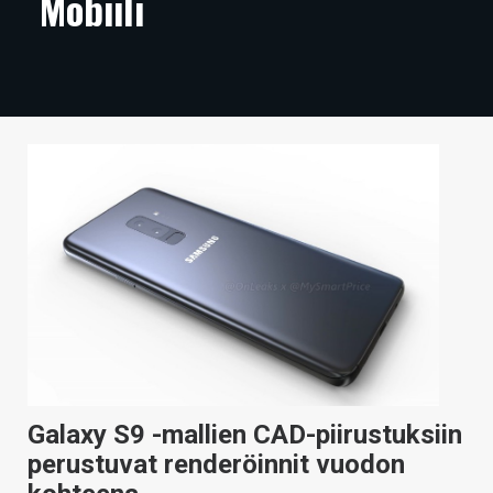
Mobiili
ARTIKKELIT
VIDEOT
TECHBBS
TIETOA
HINTA.FI
KAUPPA
VAIHDA TEEMA
HAKU
Galaxy S9 -mallien CAD-piirustuksiin
perustuvat renderöinnit vuodon