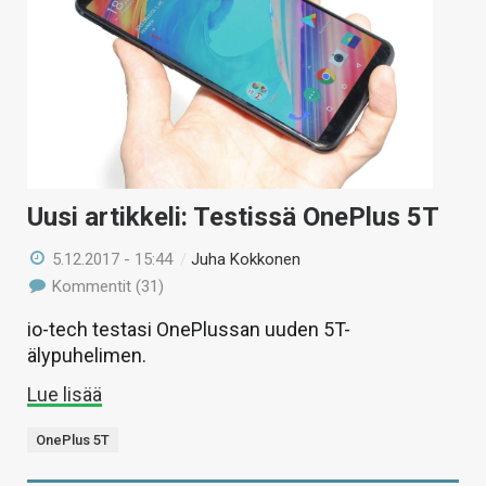
Uusi artikkeli: Testissä OnePlus 5T
5.12.2017 - 15:44
/
Juha Kokkonen
Kommentit (31)
io-tech testasi OnePlussan uuden 5T-
älypuhelimen.
Lue lisää
OnePlus 5T