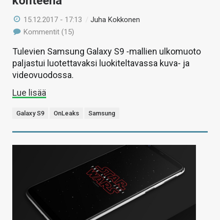
kohteena
15.12.2017 - 17:13
/
Juha Kokkonen
Kommentit (15)
Tulevien Samsung Galaxy S9 -mallien ulkomuoto
paljastui luotettavaksi luokiteltavassa kuva- ja
videovuodossa.
Lue lisää
Galaxy S9
OnLeaks
Samsung