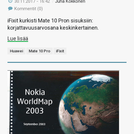
30.11.2017 - 16:42
/
Juha Kokkonen
Kommentit (0)
iFixit kurkisti Mate 10 Pron sisuksiin:
korjattavuusarvosana keskinkertainen.
Lue lisää
Huawei
Mate 10 Pro
iFixit