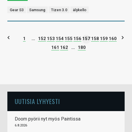
Gear S3
Samsung
Tizen 3.0
älykello
1
...
152
153
154
155
156
157
158
159
160
161
162
...
180
UUTISIA LYHYESTI
Doom pyörii nyt myös Paintissa
6.8.2026