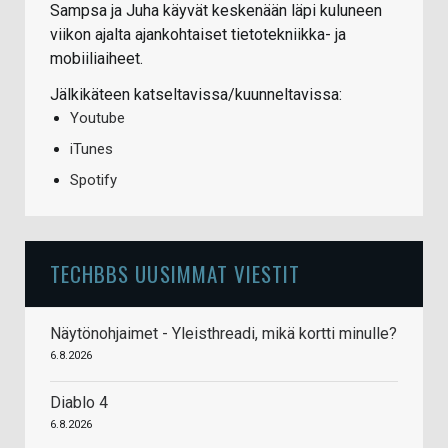
Sampsa ja Juha käyvät keskenään läpi kuluneen
viikon ajalta ajankohtaiset tietotekniikka- ja
mobiiliaiheet.
Jälkikäteen katseltavissa/kuunneltavissa:
Youtube
iTunes
Spotify
TECHBBS UUSIMMAT VIESTIT
Näytönohjaimet - Yleisthreadi, mikä kortti minulle?
6.8.2026
Diablo 4
6.8.2026