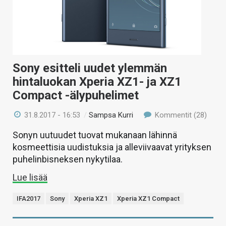
Sony esitteli uudet ylemmän
hintaluokan Xperia XZ1- ja XZ1
Compact -älypuhelimet
31.8.2017 - 16:53
/
Sampsa Kurri
Kommentit (28)
Sonyn uutuudet tuovat mukanaan lähinnä
kosmeettisia uudistuksia ja alleviivaavat yrityksen
puhelinbisneksen nykytilaa.
Lue lisää
IFA2017
Sony
Xperia XZ1
Xperia XZ1 Compact