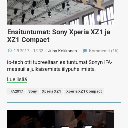
Ensituntumat: Sony Xperia XZ1 ja
XZ1 Compact
1.9.2017 - 13:32
/
Juha Kokkonen
Kommentit (16)
io-tech otti tuoreeltaan esituntumat Sonyn IFA-
messuilla julkaisemista älypuhelimista.
Lue lisää
IFA2017
Sony
Xperia XZ1
Xperia XZ1 Compact