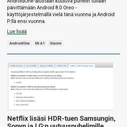
AndroidOne-alustaan kuuluva puhelin tullaan
päivittämään Android 8.0 Oreo -
käyttöjärjestelmällä vielä tänä vuonna ja Android
P:llä ensi vuonna.
Lue lisää
AndroidOne
Mi A1
Xiaomi
Netflix lisäsi HDR-tuen Samsungin,
Sonyn ja LG:n uutuuspuhelimille