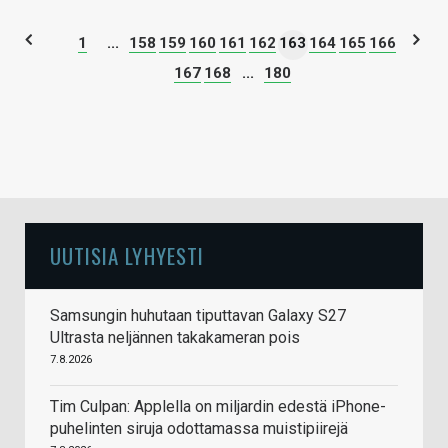
1
...
158
159
160
161
162
163
164
165
166
167
168
...
180
UUTISIA LYHYESTI
Samsungin huhutaan tiputtavan Galaxy S27
Ultrasta neljännen takakameran pois
7.8.2026
Tim Culpan: Applella on miljardin edestä iPhone-
puhelinten siruja odottamassa muistipiirejä