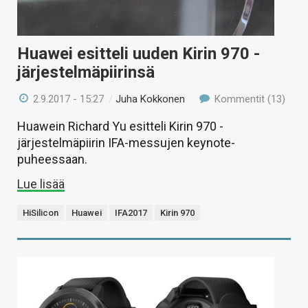
Huawei esitteli uuden Kirin 970 -
järjestelmäpiirinsä
2.9.2017 - 15:27
/
Juha Kokkonen
Kommentit (13)
Huawein Richard Yu esitteli Kirin 970 -
järjestelmäpiirin IFA-messujen keynote-
puheessaan.
Lue lisää
HiSilicon
Huawei
IFA2017
Kirin 970