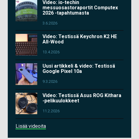
Video: io-techin
messuosastoraportit Computex
2026 -tapahtumasta
3.6.2026
Video: Testissä Keychron K2 HE
All-Wood
13.4.2026
Uusi artikkeli & video: Testissä
Google Pixel 10a
9.3.2026
Video: Testissä Asus ROG Kithara
-pelikuulokkeet
11.2.2026
Lisää videoita