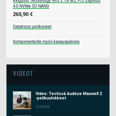
Kingston Technology NV3 2 TB M.2 PCI Express
4.0 NVMe 3D NAND
265,90 €
Datatronic pelikoneet
Komponenteille myös kasauspalvelu
VIDEOT
Video: Testissä Audeze Maxwell 2
-pelikuulokkeet
15.6.2026