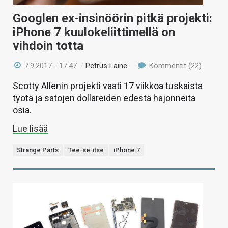
Googlen ex-insinöörin pitkä projekti:
iPhone 7 kuulokeliittimellä on
vihdoin totta
7.9.2017 - 17:47
/
Petrus Laine
Kommentit (22)
Scotty Allenin projekti vaati 17 viikkoa tuskaista
työtä ja satojen dollareiden edestä hajonneita
osia.
Lue lisää
Strange Parts
Tee-se-itse
iPhone 7