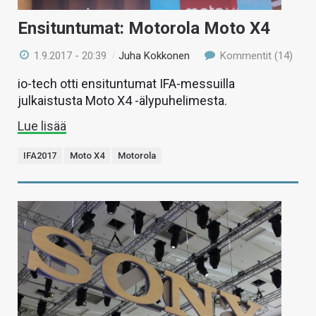
Ensituntumat: Motorola Moto X4
1.9.2017 - 20:39
/
Juha Kokkonen
Kommentit (14)
io-tech otti ensituntumat IFA-messuilla
julkaistusta Moto X4 -älypuhelimesta.
Lue lisää
IFA2017
Moto X4
Motorola