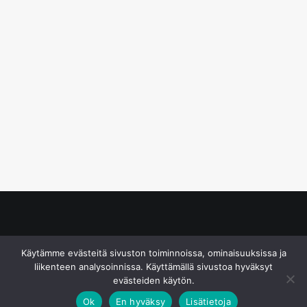
© S&J Media Oy
Käytämme evästeitä sivuston toiminnoissa, ominaisuuksissa ja
liikenteen analysoinnissa. Käyttämällä sivustoa hyväksyt
evästeiden käytön.
Ok
En hyväksy
Lisätietoja