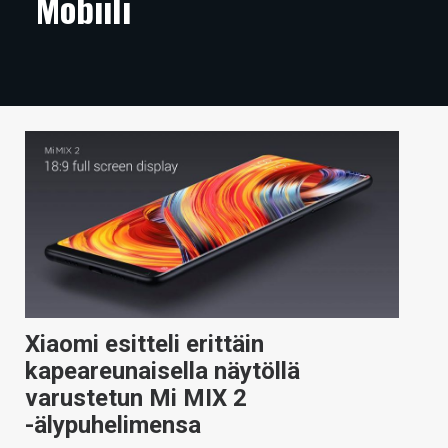
Mobiili
ARTIKKELIT
VIDEOT
TECHBBS
TIETOA
HINTA.FI
KAUPPA
VAIHDA TEEMA
Xiaomi esitteli erittäin
kapeareunaisella näytöllä
HAKU
varustetun Mi MIX 2
-älypuhelimensa