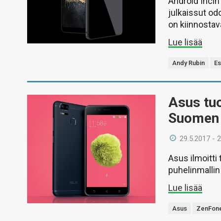
Android Incin
julkaissut od
on kiinnostava
Lue lisää
Andy Rubin
Es
Asus tuo
Suomen 
29.5.2017 - 
Asus ilmoitti
puhelinmallin
Lue lisää
Asus
ZenFon