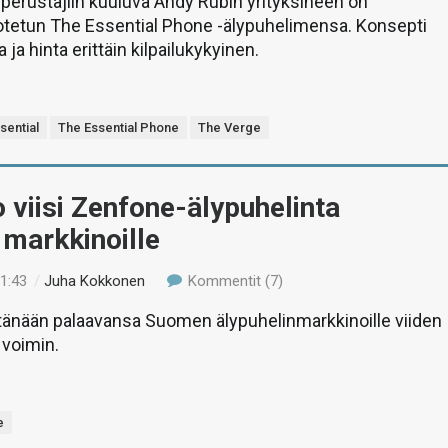
 perustajiin kuuluva Andy Rubin yrityksineen on
otetun The Essential Phone -älypuhelimensa. Konsepti
 ja hinta erittäin kilpailukykyinen.
sential
The Essential Phone
The Verge
 viisi Zenfone-älypuhelinta
markkinoille
21:43
/
Juha Kokkonen
Kommentit (7)
 tänään palaavansa Suomen älypuhelinmarkkinoille viiden
 voimin.
e