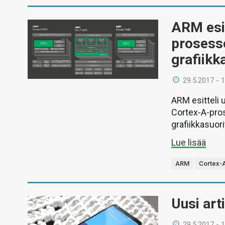
ARM esit
prosess
grafiikk
29.5.2017 - 
ARM esitteli 
Cortex-A-pro
grafiikkasuor
Lue lisää
ARM
Cortex-
Uusi art
29.5.2017 - 