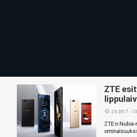
ZTE esit
lippulai
2.6.2017 - 13
ZTE:n Nubia-m
ominaisuuksil