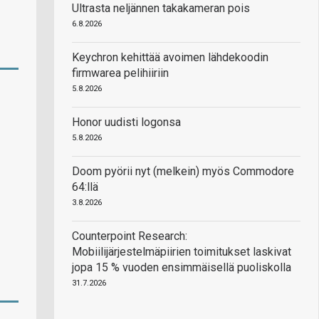
Ultrasta neljännen takakameran pois
6.8.2026
Keychron kehittää avoimen lähdekoodin
firmwarea pelihiiriin
5.8.2026
Honor uudisti logonsa
5.8.2026
Doom pyörii nyt (melkein) myös Commodore
64:llä
3.8.2026
Counterpoint Research:
Mobiilijärjestelmäpiirien toimitukset laskivat
jopa 15 % vuoden ensimmäisellä puoliskolla
31.7.2026