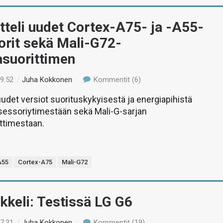
teli uudet Cortex-A75- ja -A55-
orit sekä Mali-G72-
asuorittimen
19:52
/
Juha Kokkonen
Kommentit (6)
uudet versiot suorituskykyisestä ja energiapihistä
sessoriytimestään sekä Mali-G-sarjan
ittimestaan.
A55
Cortex-A75
Mali-G72
ikkeli: Testissä LG G6
17:31
/
Juha Kokkonen
Kommentit (19)