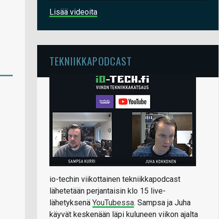
Lisää videoita
TEKNIIKKAPODCAST
io-techin viikottainen tekniikkapodcast
lähetetään perjantaisin klo 15 live-
lähetyksenä
YouTubessa
. Sampsa ja Juha
käyvät keskenään läpi kuluneen viikon ajalta