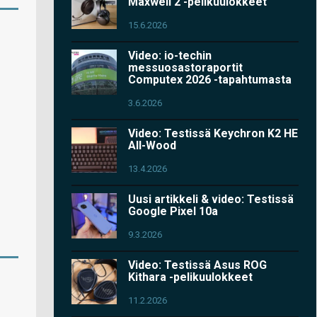
Maxwell 2 -pelikuulokkeet
15.6.2026
Video: io-techin
messuosastoraportit
Computex 2026 -tapahtumasta
3.6.2026
Video: Testissä Keychron K2 HE
All-Wood
13.4.2026
Uusi artikkeli & video: Testissä
Google Pixel 10a
9.3.2026
Video: Testissä Asus ROG
Kithara -pelikuulokkeet
11.2.2026