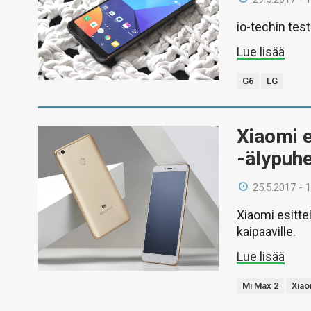
io-techin tes
Lue lisää
G6
LG
Xiaomi e
-älypuh
25.5.2017 - 
Xiaomi esitte
kaipaaville.
Lue lisää
Mi Max 2
Xiao