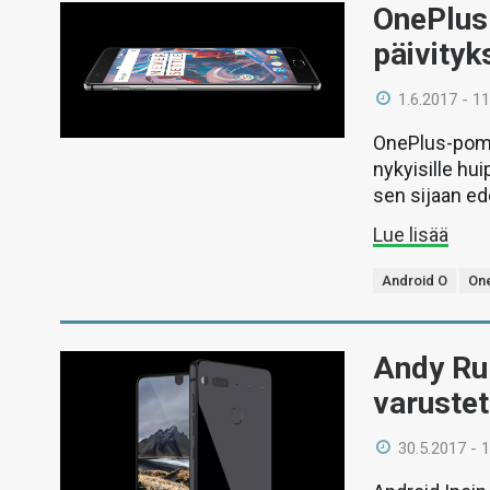
OnePlus
päivityk
1.6.2017 - 11
OnePlus-pomo
nykyisille hu
sen sijaan ed
Lue lisää
Android O
On
Andy Rub
varustet
30.5.2017 - 