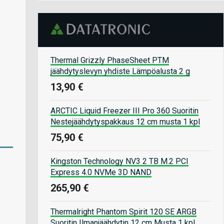
Thermal Grizzly PhaseSheet PTM
jäähdytyslevyn yhdiste Lämpöalusta 2 g
13,90 €
ARCTIC Liquid Freezer III Pro 360 Suoritin
Nestejäähdytyspakkaus 12 cm musta 1 kpl
75,90 €
Kingston Technology NV3 2 TB M.2 PCI
Express 4.0 NVMe 3D NAND
265,90 €
Thermalright Phantom Spirit 120 SE ARGB
Suoritin Ilmanjäähdytin 12 cm Musta 1 kpl