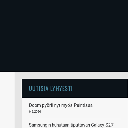
UUTISIA LYHYESTI
Doom pyörii nyt myös Paintissa
6.8.2026
Samsungin huhutaan tiputtavan Galaxy S27