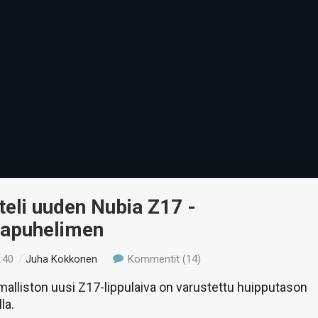
teli uuden Nubia Z17 -
vapuhelimen
:40
/
Juha Kokkonen
Kommentit (14)
alliston uusi Z17-lippulaiva on varustettu huipputason
la.