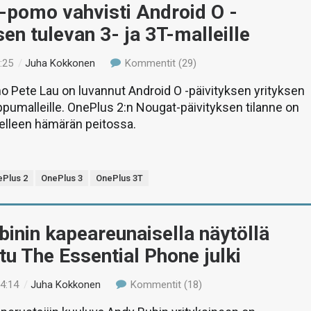
-pomo vahvisti Android O -
sen tulevan 3- ja 3T-malleille
:25
/
Juha Kokkonen
Kommentit (29)
 Pete Lau on luvannut Android O -päivityksen yrityksen
ippumalleille. OnePlus 2:n Nougat-päivityksen tilanne on
elleen hämärän peitossa.
ePlus 2
OnePlus 3
OnePlus 3T
inin kapeareunaisella näytöllä
tu The Essential Phone julki
14:14
/
Juha Kokkonen
Kommentit (18)