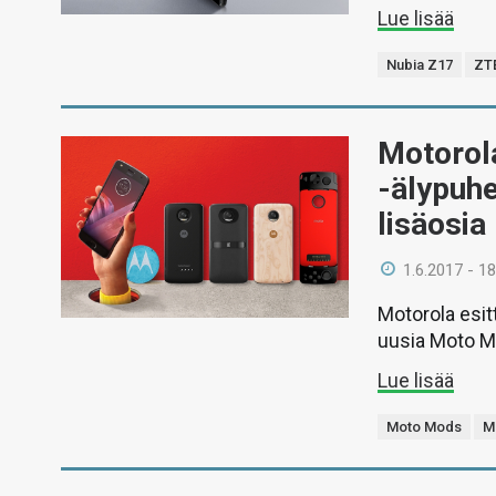
Lue lisää
Nubia Z17
ZT
Motorola
-älypuh
lisäosia
1.6.2017 - 18
Motorola esit
uusia Moto Mo
Lue lisää
Moto Mods
M