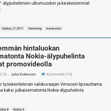
7 -älypuhelimien ulkomuodon ja keskeisimmät
.
Galaxy J7 2017
Samsung
kuvavuoto
lemmän hintaluokan
matonta Nokia-älypuhelinta
at promovideolla
13:10
/
Juha Kokkonen
Kommentit (14)
le työskentelevän valokuvaajan Vimeoon lipsauttama
aa kaksi julkaisematonta Nokia-älypuhelinta.
okia 8
Nokia 9