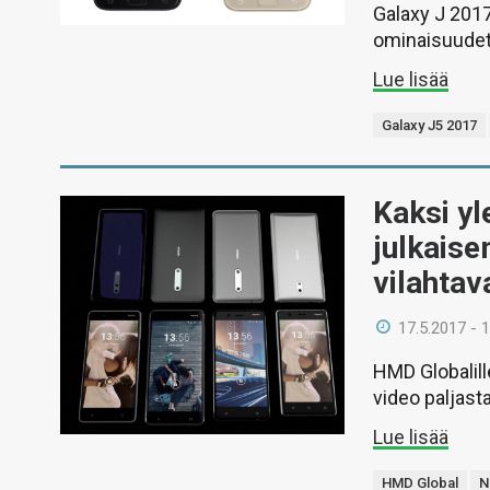
Galaxy J 201
ominaisuudet
Lue lisää
Galaxy J5 2017
Kaksi y
julkaise
vilahtav
17.5.2017 - 
HMD Globalil
video paljast
Lue lisää
HMD Global
N