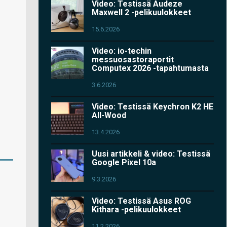
Video: Testissä Audeze
Maxwell 2 -pelikuulokkeet
15.6.2026
Video: io-techin
messuosastoraportit
Computex 2026 -tapahtumasta
3.6.2026
Video: Testissä Keychron K2 HE
All-Wood
13.4.2026
Uusi artikkeli & video: Testissä
Google Pixel 10a
9.3.2026
Video: Testissä Asus ROG
Kithara -pelikuulokkeet
11.2.2026