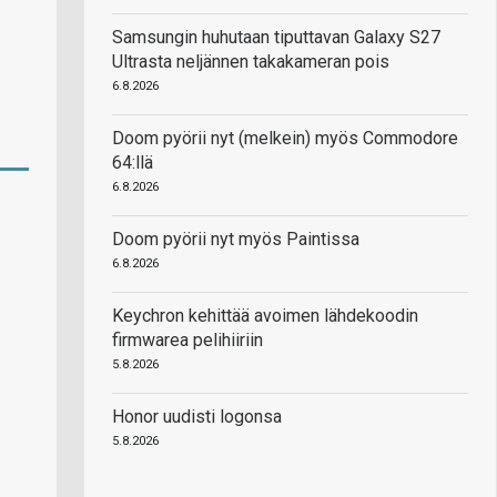
Samsungin huhutaan tiputtavan Galaxy S27
Ultrasta neljännen takakameran pois
6.8.2026
Doom pyörii nyt (melkein) myös Commodore
64:llä
6.8.2026
Doom pyörii nyt myös Paintissa
6.8.2026
Keychron kehittää avoimen lähdekoodin
firmwarea pelihiiriin
5.8.2026
Honor uudisti logonsa
5.8.2026