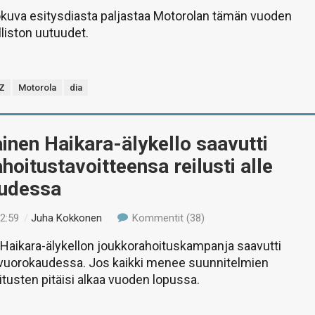
okuva esitysdiasta paljastaa Motorolan tämän vuoden
liston uutuudet.
Z
Motorola
dia
nen Haikara-älykello saavutti
hoitustavoitteensa reilusti alle
udessa
12:59
/
Juha Kokkonen
Kommentit (38)
Haikara-älykellon joukkorahoituskampanja saavutti
 vuorokaudessa. Jos kaikki menee suunnitelmien
tusten pitäisi alkaa vuoden lopussa.