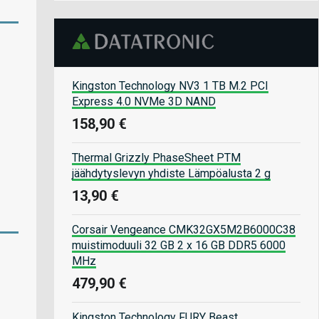
Kingston Technology NV3 1 TB M.2 PCI
Express 4.0 NVMe 3D NAND
158,90 €
Thermal Grizzly PhaseSheet PTM
jäähdytyslevyn yhdiste Lämpöalusta 2 g
13,90 €
Corsair Vengeance CMK32GX5M2B6000C38
muistimoduuli 32 GB 2 x 16 GB DDR5 6000
MHz
479,90 €
Kingston Technology FURY Beast