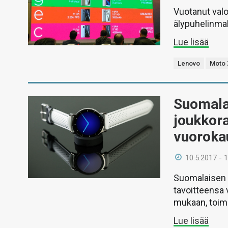
Vuotanut val
älypuhelinmal
Lue lisää
Lenovo
Moto 
Suomalai
joukkora
vuoroka
10.5.2017 - 
Suomalaisen 
tavoitteensa
mukaan, toimi
Lue lisää