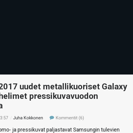
2017 uudet metallikuoriset Galaxy
uhelimet pressikuvavuodon
a
13:57
/
Juha Kokkonen
Kommentit (6)
omo- ja pressikuvat paljastavat Samsungin tulevien