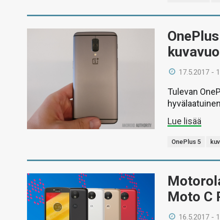
OnePlus 
kuvavuo
17.5.2017 - 
Tulevan OneP
hyvälaatuinen
Lue lisää
OnePlus 5
ku
Motorola
Moto C 
16.5.2017 - 