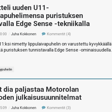
teli uuden U11-
vapuhelimensa puristuksen
valla Edge Sense -tekniikalla
10:00
/
Juha Kokkonen
Kommentit (4)
1:ksi nimetty lippulaivapuhelin on varustettu kyvykkäällä
ä puristuksen tunnistavalla Edge Sense -ominaisuudella.
lypuhelin
 dia paljastaa Motorolan
oden julkaisusuunnitelmat
15:09
/
Juha Kokkonen
Kommentit (3)