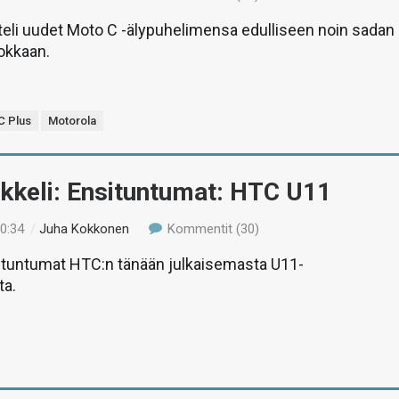
teli uudet Moto C -älypuhelimensa edulliseen noin sadan
okkaan.
C Plus
Motorola
ikkeli: Ensituntumat: HTC U11
10:34
/
Juha Kokkonen
Kommentit (30)
situntumat HTC:n tänään julkaisemasta U11-
ta.