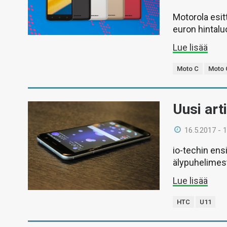
Motorola esit
euron hintalu
Lue lisää
Moto C
Moto 
Uusi art
16.5.2017 - 
io-techin en
älypuhelimes
Lue lisää
HTC
U11