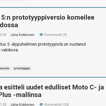
5:n prototyyppiversio komeilee
dossa
12:09
/
Juha Kokkonen
Kommentit (9)
lus 5 -älypuhelimen prototyypistä on vuotanut
 valokuva.
vavuoto
prototyyppi
 esitteli uudet edulliset Moto C- ja
Plus -mallinsa
11:30
/
Juha Kokkonen
Kommentit (34)