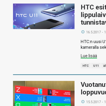
HTC esit
lippulai
tunnista
16.5.2017 - 
HTC:n uusi U1
kameralla sek
Lue lisää
HTC
U11
ä
Vuotanut
loppuvu
15.5.2017 - 