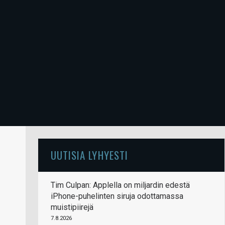
UUTISIA LYHYESTI
Tim Culpan: Applella on miljardin edestä
iPhone-puhelinten siruja odottamassa
muistipiirejä
7.8.2026