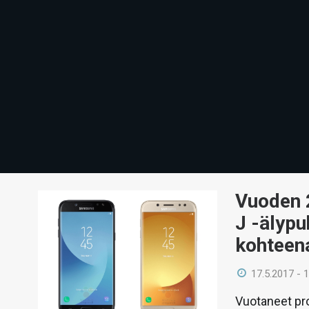
Vuoden 
J -älyp
kohteen
17.5.2017 - 
Vuotaneet pr