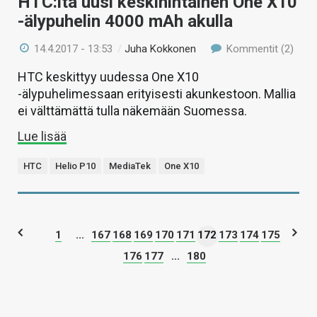
HTC:lta uusi keskihintainen One X10
-älypuhelin 4000 mAh akulla
14.4.2017 - 13:53
/
Juha Kokkonen
Kommentit (2)
HTC keskittyy uudessa One X10
-älypuhelimessaan erityisesti akunkestoon. Mallia
ei välttämättä tulla näkemään Suomessa.
Lue lisää
HTC
Helio P10
MediaTek
One X10
1
...
167
168
169
170
171
172
173
174
175
176
177
...
180