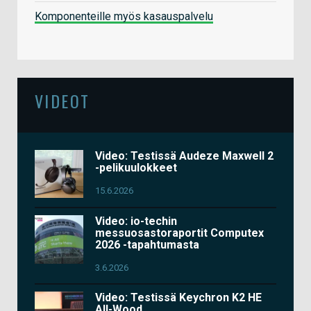
Komponenteille myös kasauspalvelu
VIDEOT
Video: Testissä Audeze Maxwell 2
-pelikuulokkeet
15.6.2026
Video: io-techin
messuosastoraportit Computex
2026 -tapahtumasta
3.6.2026
Video: Testissä Keychron K2 HE
All-Wood