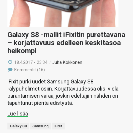
Galaxy S8 -mallit iFixitin purettavana
– korjattavuus edelleen keskitasoa
heikompi
18.4.2017 - 23:34
/
Juha Kokkonen
Kommentit (16)
iFixit purki uudet Samsung Galaxy S8
-älypuhelimet osiin. Korjattavuudessa olisi vielä
parantamisen varaa, joskin edeltäjiin nähden on
tapahtunut pientä edistystä.
Lue lisää
Galaxy S8
Samsung
iFixit