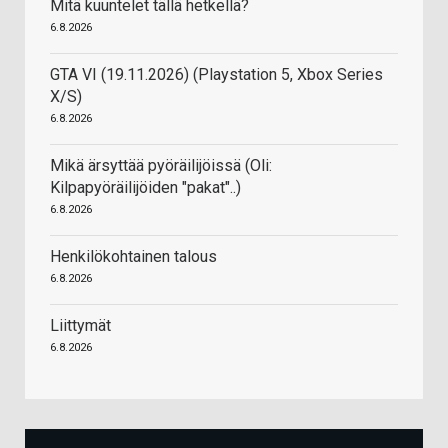
Mitä kuuntelet tällä hetkellä?
6.8.2026
GTA VI (19.11.2026) (Playstation 5, Xbox Series
X/S)
6.8.2026
Mikä ärsyttää pyöräilijöissä (Oli:
Kilpapyöräilijöiden "pakat"..)
6.8.2026
Henkilökohtainen talous
6.8.2026
Liittymät
6.8.2026