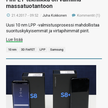
massatuotantoon
21.4.2017 - 09:52
/
Juha Kokkonen
Kommentit (1)
Uusi 10 nm LPP -valmistusprosessi mahdollistaa
suorituskykyisemmät ja virtapihimmät piirit.
Lue lisää
10 nm
3D FinFET
LPP
Samsung