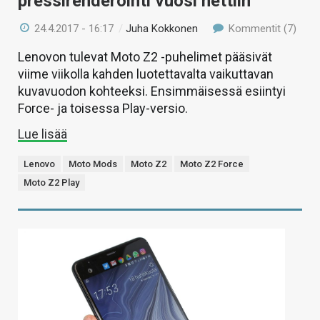
pressirenderöinti vuosi nettiin
24.4.2017 - 16:17
/
Juha Kokkonen
Kommentit (7)
Lenovon tulevat Moto Z2 -puhelimet pääsivät
viime viikolla kahden luotettavalta vaikuttavan
kuvavuodon kohteeksi. Ensimmäisessä esiintyi
Force- ja toisessa Play-versio.
Lue lisää
Lenovo
Moto Mods
Moto Z2
Moto Z2 Force
Moto Z2 Play