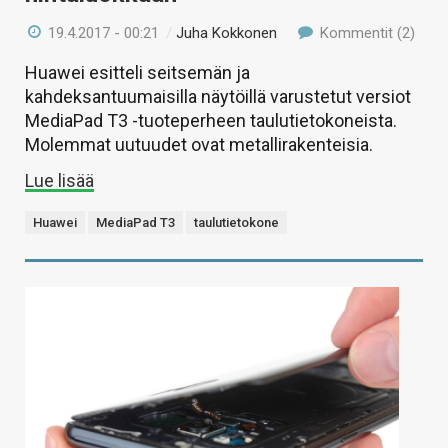
19.4.2017 - 00:21
/
Juha Kokkonen
Kommentit (2)
Huawei esitteli seitsemän ja
kahdeksantuumaisilla näytöillä varustetut versiot
MediaPad T3 -tuoteperheen taulutietokoneista.
Molemmat uutuudet ovat metallirakenteisia.
Lue lisää
Huawei
MediaPad T3
taulutietokone