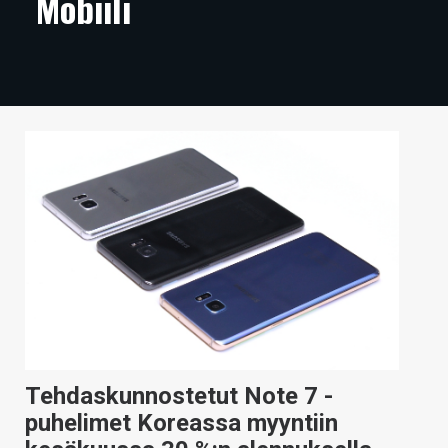
Mobiili
ARTIKKELIT
VIDEOT
TECHBBS
TIETOA
HINTA.FI
KAUPPA
VAIHDA TEEMA
HAKU
Tehdaskunnostetut Note 7 -
puhelimet Koreassa myyntiin