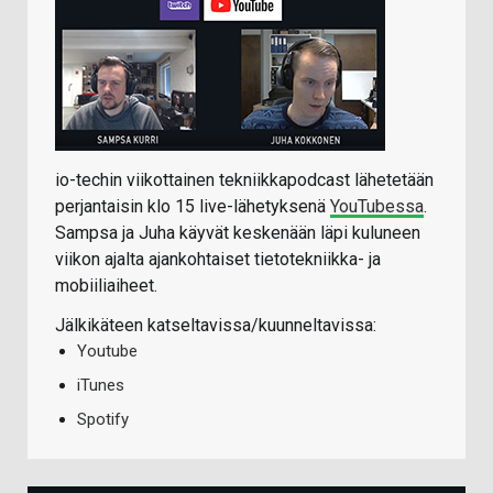
io-techin viikottainen tekniikkapodcast lähetetään
perjantaisin klo 15 live-lähetyksenä
YouTubessa
.
Sampsa ja Juha käyvät keskenään läpi kuluneen
viikon ajalta ajankohtaiset tietotekniikka- ja
mobiiliaiheet.
Jälkikäteen katseltavissa/kuunneltavissa:
Youtube
iTunes
Spotify