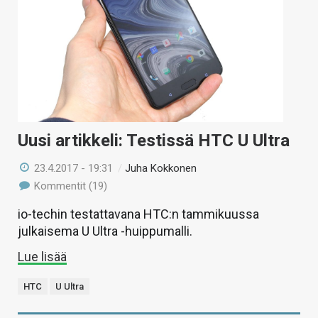
Uusi artikkeli: Testissä HTC U Ultra
23.4.2017 - 19:31
/
Juha Kokkonen
Kommentit (19)
io-techin testattavana HTC:n tammikuussa
julkaisema U Ultra -huippumalli.
Lue lisää
HTC
U Ultra