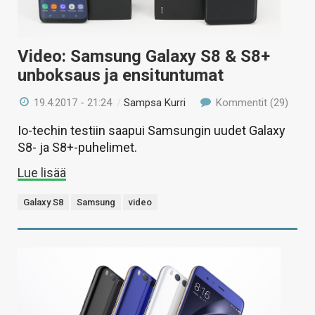
Video: Samsung Galaxy S8 & S8+
unboksaus ja ensituntumat
19.4.2017 - 21:24
/
Sampsa Kurri
Kommentit (29)
Io-techin testiin saapui Samsungin uudet Galaxy
S8- ja S8+-puhelimet.
Lue lisää
Galaxy S8
Samsung
video