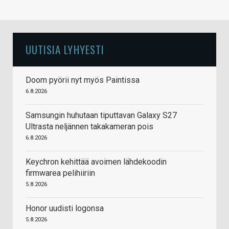
UUTISIA LYHYESTI
Doom pyörii nyt myös Paintissa
6.8.2026
Samsungin huhutaan tiputtavan Galaxy S27
Ultrasta neljännen takakameran pois
6.8.2026
Keychron kehittää avoimen lähdekoodin
firmwarea pelihiiriin
5.8.2026
Honor uudisti logonsa
5.8.2026