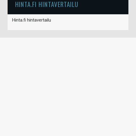
HINTA.FI HINTAVERTAILU
Hinta.fi hintavertailu