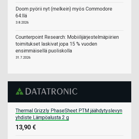
Doom pyörii nyt (melkein) myös Commodore
64:llä
3.8.2026
Counterpoint Research: Mobiilijärjestelmäpiirien
toimitukset laskivat jopa 15 % vuoden
ensimmäisellä puoliskolla
31.7.2026
Thermal Grizzly PhaseSheet PTM jäähdytyslevyn
yhdiste Lämpöalusta 2 g
13,90 €