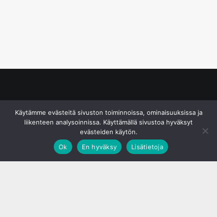
© S&J Media Oy
Käytämme evästeitä sivuston toiminnoissa, ominaisuuksissa ja
liikenteen analysoinnissa. Käyttämällä sivustoa hyväksyt
evästeiden käytön.
Ok
En hyväksy
Lisätietoja
;