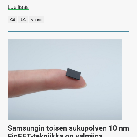
Lue lisää
G6
LG
video
Samsungin toisen sukupolven 10 nm
FinFET-tekniikka on valmiina