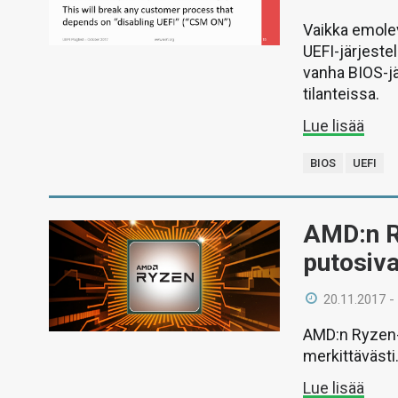
Vaikka emolev
UEFI-järjeste
vanha BIOS-j
tilanteissa.
Lue lisää
BIOS
UEFI
AMD:n R
putosiva
20.11.2017 -
AMD:n Ryzen-
merkittäväst
Lue lisää