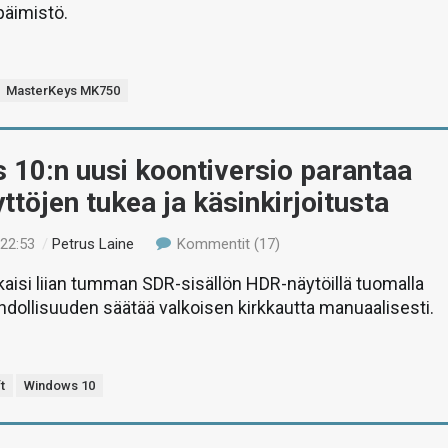
päimistö.
MasterKeys MK750
10:n uusi koontiversio parantaa
töjen tukea ja käsinkirjoitusta
 22:53
/
Petrus Laine
Kommentit (17)
kaisi liian tumman SDR-sisällön HDR-näytöillä tuomalla
ahdollisuuden säätää valkoisen kirkkautta manuaalisesti.
t
Windows 10