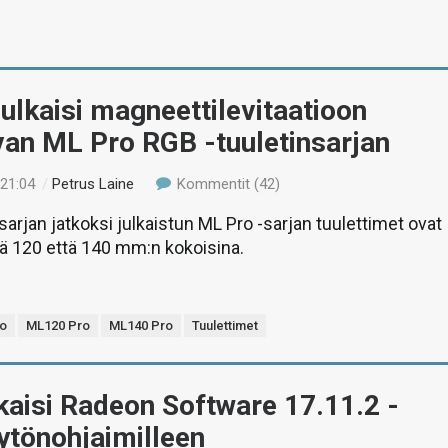
julkaisi magneettilevitaatioon
van ML Pro RGB -tuuletinsarjan
 21:04
/
Petrus Laine
Kommentit (42)
arjan jatkoksi julkaistun ML Pro -sarjan tuulettimet ovat
kä 120 että 140 mm:n kokoisina.
o
ML120 Pro
ML140 Pro
Tuulettimet
aisi Radeon Software 17.11.2 -
äytönohjaimilleen