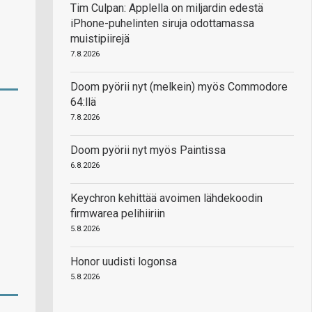
Tim Culpan: Applella on miljardin edestä
iPhone-puhelinten siruja odottamassa
muistipiirejä
7.8.2026
Doom pyörii nyt (melkein) myös Commodore
64:llä
7.8.2026
Doom pyörii nyt myös Paintissa
6.8.2026
Keychron kehittää avoimen lähdekoodin
firmwarea pelihiiriin
5.8.2026
Honor uudisti logonsa
5.8.2026