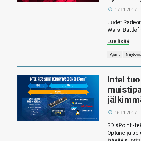
17.11.2017 -
Uudet Radeon 
Wars: Battlefro
Lue lisää
Ajurit
Näytöno
Intel tu
muistipa
jälkimmä
16.11.2017 -
3D XPoint -te
Optane ja se 
jäävää suoritu