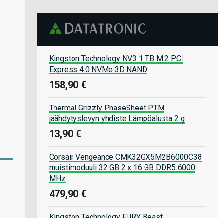
Kingston Technology NV3 1 TB M.2 PCI
Express 4.0 NVMe 3D NAND
158,90 €
Thermal Grizzly PhaseSheet PTM
jäähdytyslevyn yhdiste Lämpöalusta 2 g
13,90 €
Corsair Vengeance CMK32GX5M2B6000C38
muistimoduuli 32 GB 2 x 16 GB DDR5 6000
MHz
479,90 €
Kingston Technology FURY Beast