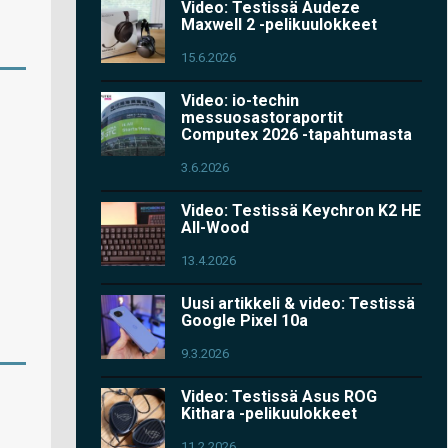
Video: Testissä Audeze
Maxwell 2 -pelikuulokkeet
15.6.2026
Video: io-techin
messuosastoraportit
Computex 2026 -tapahtumasta
3.6.2026
Video: Testissä Keychron K2 HE
All-Wood
13.4.2026
Uusi artikkeli & video: Testissä
Google Pixel 10a
9.3.2026
Video: Testissä Asus ROG
Kithara -pelikuulokkeet
11.2.2026