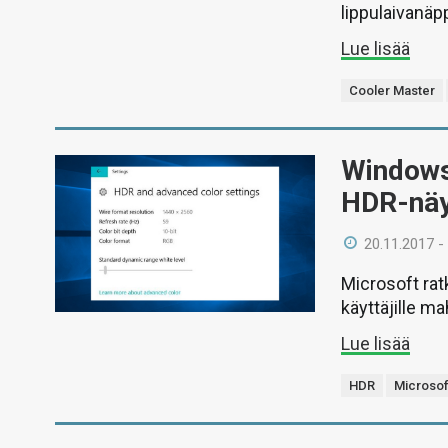
lippulaivanäp
Lue lisää
Cooler Master
Windows 
HDR-näyt
20.11.2017 -
Microsoft rat
käyttäjille m
Lue lisää
HDR
Microsof