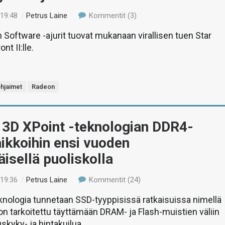
 19:48
/
Petrus Laine
Kommentit (3)
Software -ajurit tuovat mukanaan virallisen tuen Star
nt II:lle.
hjaimet
Radeon
o 3D XPoint -teknologian DDR4-
ikkoihin ensi vuoden
isellä puoliskolla
 19:36
/
Petrus Laine
Kommentit (24)
knologia tunnetaan SSD-tyyppisissä ratkaisuissa nimellä
on tarkoitettu täyttämään DRAM- ja Flash-muistien väliin
skyky- ja hintakuilua.