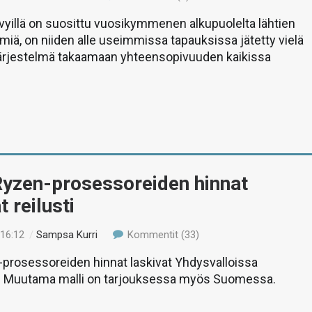
yillä on suosittu vuosikymmenen alkupuolelta lähtien
lmiä, on niiden alle useimmissa tapauksissa jätetty vielä
ärjestelmä takaamaan yhteensopivuuden kaikissa
yzen-prosessoreiden hinnat
t reilusti
 16:12
/
Sampsa Kurri
Kommentit (33)
prosessoreiden hinnat laskivat Yhdysvalloissa
i. Muutama malli on tarjouksessa myös Suomessa.