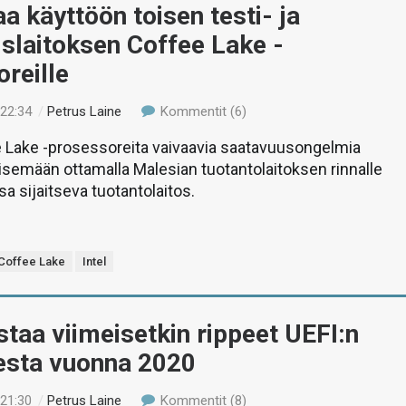
aa käyttöön toisen testi- ja
slaitoksen Coffee Lake -
reille
 22:34
/
Petrus Laine
Kommentit (6)
e Lake -prosessoreita vaivaavia saatavuusongelmia
isemään ottamalla Malesian tuotantolaitoksen rinnalle
sa sijaitseva tuotantolaitos.
Coffee Lake
Intel
istaa viimeisetkin rippeet UEFI:n
esta vuonna 2020
 21:30
/
Petrus Laine
Kommentit (8)