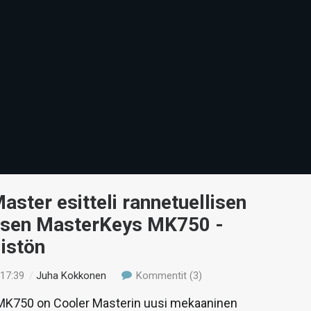
aster esitteli rannetuellisen
sen MasterKeys MK750 -
istön
 17:39
/
Juha Kokkonen
Kommentit (3)
K750 on Cooler Masterin uusi mekaaninen