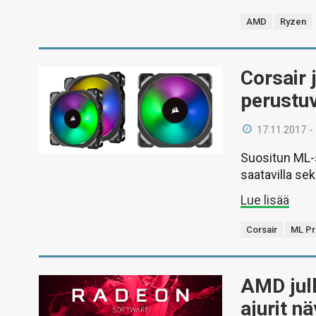
AMD
Ryzen
Corsair 
perustu
17.11.2017 -
Suositun ML-s
saatavilla se
Lue lisää
Corsair
ML Pr
AMD julk
ajurit n