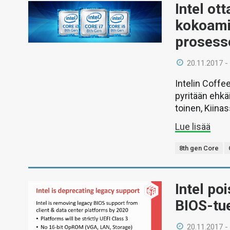
Intel ott
kokoami
prosesso
20.11.2017 -
Intelin Coffe
pyritään ehkä
toinen, Kiinas
Lue lisää
8th gen Core
Intel po
BIOS-tu
20.11.2017 -