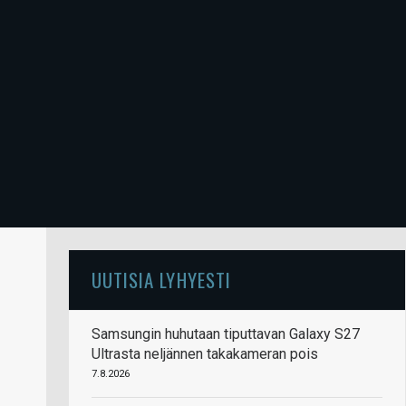
UUTISIA LYHYESTI
Samsungin huhutaan tiputtavan Galaxy S27
Ultrasta neljännen takakameran pois
7.8.2026