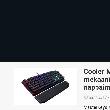
Cooler M
mekaani
näppäim
22.11.2017 -
MasterKeys M