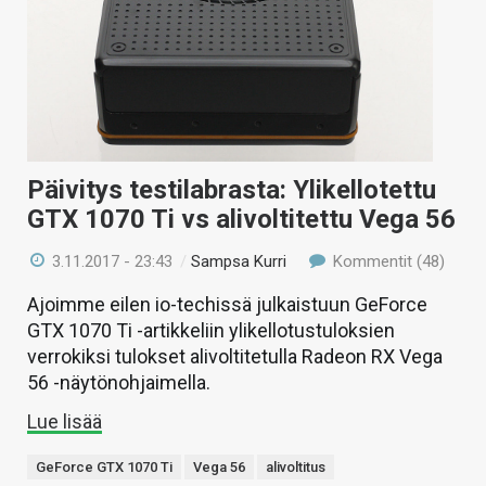
Päivitys testilabrasta: Ylikellotettu
GTX 1070 Ti vs alivoltitettu Vega 56
3.11.2017 - 23:43
/
Sampsa Kurri
Kommentit (48)
Ajoimme eilen io-techissä julkaistuun GeForce
GTX 1070 Ti -artikkeliin ylikellotustuloksien
verrokiksi tulokset alivoltitetulla Radeon RX Vega
56 -näytönohjaimella.
Lue lisää
GeForce GTX 1070 Ti
Vega 56
alivoltitus