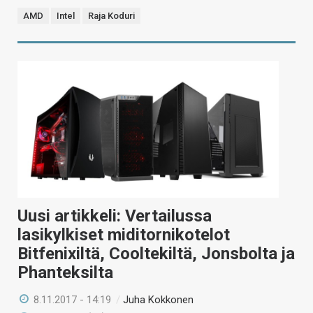
AMD
Intel
Raja Koduri
Uusi artikkeli: Vertailussa
lasikylkiset miditornikotelot
Bitfenixiltä, Cooltekiltä, Jonsbolta ja
Phanteksilta
8.11.2017 - 14:19
/
Juha Kokkonen