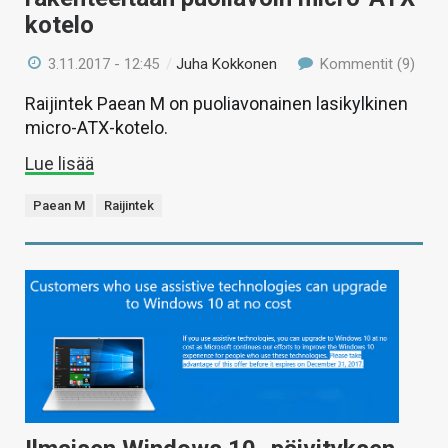
kotelo
3.11.2017 - 12:45
/
Juha Kokkonen
Kommentit (9)
Raijintek Paean M on puoliavonainen lasikylkinen
micro-ATX-kotelo.
Lue lisää
Paean M
Raijintek