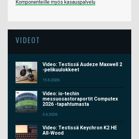
Komponenteille myös kasauspalvelu
VIDEOT
Video: Testissä Audeze Maxwell 2
-pelikuulokkeet
15.6.2026
Video: io-techin
messuosastoraportit Computex
2026 -tapahtumasta
3.6.2026
Video: Testissä Keychron K2 HE
All-Wood