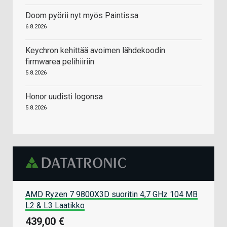
Doom pyörii nyt myös Paintissa
6.8.2026
Keychron kehittää avoimen lähdekoodin
firmwarea pelihiiriin
5.8.2026
Honor uudisti logonsa
5.8.2026
AMD Ryzen 7 9800X3D suoritin 4,7 GHz 104 MB
L2 & L3 Laatikko
439,00 €