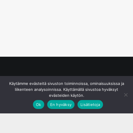
© S&J Media Oy
Käytämme evästeitä sivuston toiminnoissa, ominaisuuksissa ja
liikenteen analysoinnissa. Käyttämällä sivustoa hyväksyt
evästeiden käytön.
Ok
En hyväksy
Lisätietoja
;