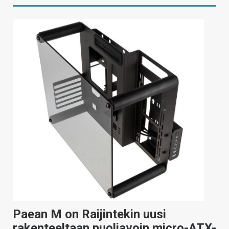
Paean M on Raijintekin uusi
rakenteeltaan puoliavoin micro-ATX-