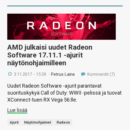
AMD julkaisi uudet Radeon
Software 17.11.1 -ajurit
näytönohjaimilleen
3.11.2017 - 15:59
/
Petrus Laine
Kommentit (7)
Uudet Radeon Software -ajurit parantavat
suorituskykyä Call of Duty: WWII -pelissä ja tuovat
XConnect-tuen RX Vega 56:lle.
Lue lisää
Ajurit
Näytönohjaimet
Radeon