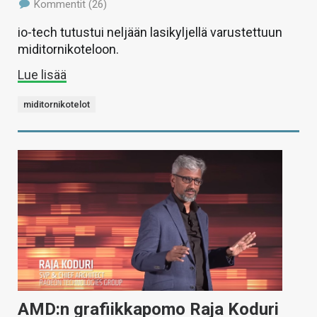
Kommentit (26)
io-tech tutustui neljään lasikyljellä varustettuun
miditornikoteloon.
Lue lisää
miditornikotelot
AMD:n grafiikkapomo Raja Koduri