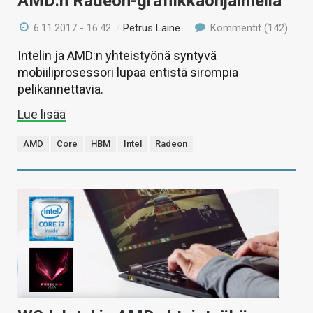
AMD:n Radeon-grafiikkaohjaimella
6.11.2017 - 16:42
/
Petrus Laine
Kommentit (142)
Intelin ja AMD:n yhteistyönä syntyvä
mobiiliprosessori lupaa entistä sirompia
pelikannettavia.
Lue lisää
AMD
Core
HBM
Intel
Radeon