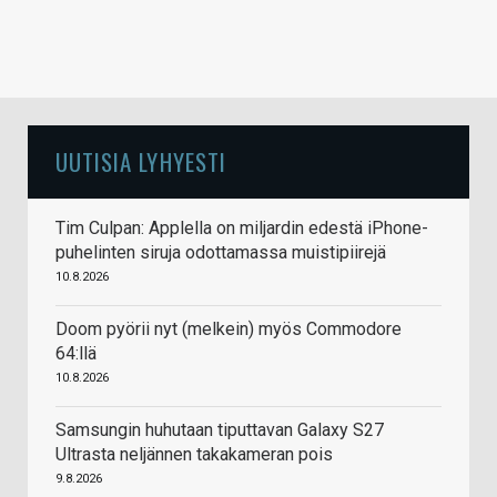
UUTISIA LYHYESTI
Tim Culpan: Applella on miljardin edestä iPhone-
puhelinten siruja odottamassa muistipiirejä
10.8.2026
Doom pyörii nyt (melkein) myös Commodore
64:llä
10.8.2026
Samsungin huhutaan tiputtavan Galaxy S27
Ultrasta neljännen takakameran pois
9.8.2026