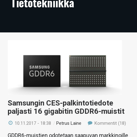
Tietotekniikka
ARTIKKELIT
VIDEOT
TECHBBS
TIETOA
HINTA.FI
KAUPPA
VAIHDA TEEMA
Samsungin CES-palkintotiedote
paljasti 16 gigabitin GDDR6-muistit
HAKU
10.11.2017 - 18:38
/
Petrus Laine
Kommentit (18)
GDDR6-muistien odotetaan saapuvan markkinoille