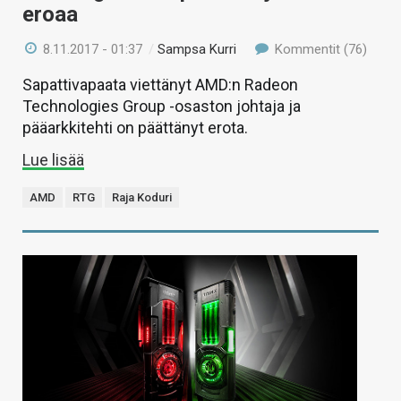
eroaa
8.11.2017 - 01:37
/
Sampsa Kurri
Kommentit (76)
Sapattivapaata viettänyt AMD:n Radeon
Technologies Group -osaston johtaja ja
pääarkkitehti on päättänyt erota.
Lue lisää
AMD
RTG
Raja Koduri