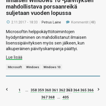
Ilmaisen Windows 10 -päivityksen
mahdollistava porsaanreikä
suljetaan vuoden lopussa
2.11.2017 - 18:33
/
Petrus Laine
Kommentit (48)
Microsoftin helppokäyttötoimintojen
hyödyntäminen on mahdollistanut ilmaisen
lisenssipäivityksen myös sen jälkeen, kun
alkuperäinen päivityskampanja päättyi.
Lue lisää
Microsoft
Windows
Windows 10
1
...
358
359
360
361
362
363
364
365
366
367
368
...
405