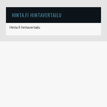
HINTA.FI HINTAVERTAILU
Hinta.fi hintavertailu