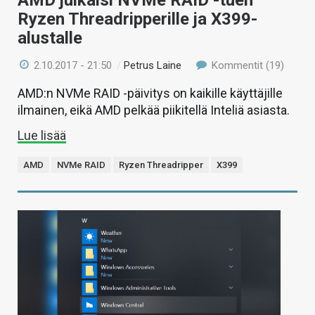
AMD julkaisi NVMe RAID -tuen
Ryzen Threadripperille ja X399-
alustalle
2.10.2017 - 21:50
/
Petrus Laine
Kommentit (19)
AMD:n NVMe RAID -päivitys on kaikille käyttäjille
ilmainen, eikä AMD pelkää piikitellä Inteliä asiasta.
Lue lisää
AMD
NVMe RAID
Ryzen Threadripper
X399