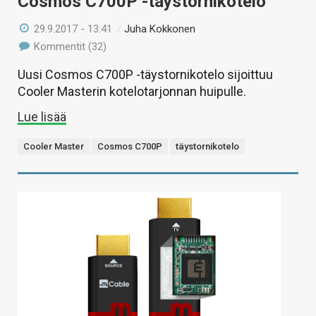
Cosmos C700P -täystornikotelo
29.9.2017 - 13:41
/
Juha Kokkonen
Kommentit (32)
Uusi Cosmos C700P -täystornikotelo sijoittuu
Cooler Masterin kotelotarjonnan huipulle.
Lue lisää
Cooler Master
Cosmos C700P
täystornikotelo