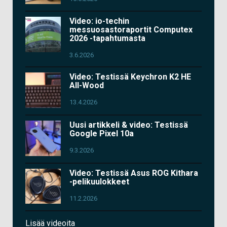
Video: io-techin
messuosastoraportit Computex
2026 -tapahtumasta
3.6.2026
Video: Testissä Keychron K2 HE
All-Wood
13.4.2026
Uusi artikkeli & video: Testissä
Google Pixel 10a
9.3.2026
Video: Testissä Asus ROG Kithara
-pelikuulokkeet
11.2.2026
Lisää videoita