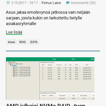
3.10.2017 - 18:17
/
Petrus Laine
Kommentit (20)
Asus jakaa emolevynsä jatkossa vain neljään
sarjaan, joista kukin on tarkoitettu tietylle
asiakasryhmälle
Lue lisää
Asus
ROG
Z370