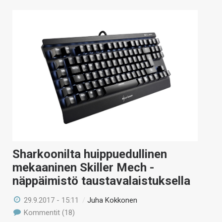
Sharkoonilta huippuedullinen
mekaaninen Skiller Mech -
näppäimistö taustavalaistuksella
29.9.2017 - 15:11
/
Juha Kokkonen
Kommentit (18)