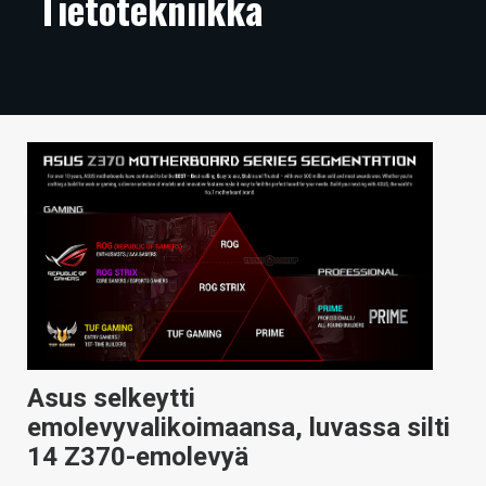
Tietotekniikka
ARTIKKELIT
VIDEOT
TECHBBS
TIETOA
HINTA.FI
KAUPPA
VAIHDA TEEMA
Asus selkeytti
HAKU
emolevyvalikoimaansa, luvassa silti
14 Z370-emolevyä