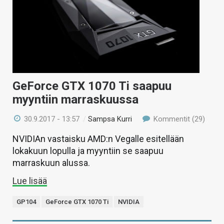
GeForce GTX 1070 Ti saapuu
myyntiin marraskuussa
30.9.2017 - 13:57
/
Sampsa Kurri
Kommentit (29)
NVIDIAn vastaisku AMD:n Vegalle esitellään
lokakuun lopulla ja myyntiin se saapuu
marraskuun alussa.
Lue lisää
GP104
GeForce GTX 1070 Ti
NVIDIA