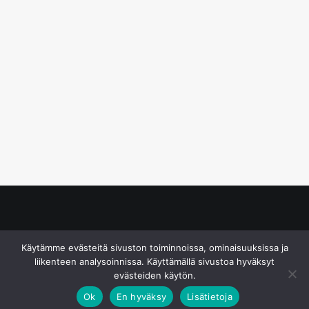
© S&J Media Oy
Käytämme evästeitä sivuston toiminnoissa, ominaisuuksissa ja
liikenteen analysoinnissa. Käyttämällä sivustoa hyväksyt
evästeiden käytön.
Ok
En hyväksy
Lisätietoja