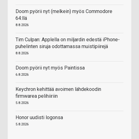
Doom pyörii nyt (melkein) myös Commodore
64:llä
8.8.2026
Tim Culpan: Applella on miljardin edestä iPhone-
puhelinten siruja odottamassa muistipiirejä
8.8.2026
Doom pyörii nyt myös Paintissa
6.8.2026
Keychron kehittää avoimen lähdekoodin
firmwarea pelihiiriin
5.8.2026
Honor uudisti logonsa
5.8.2026