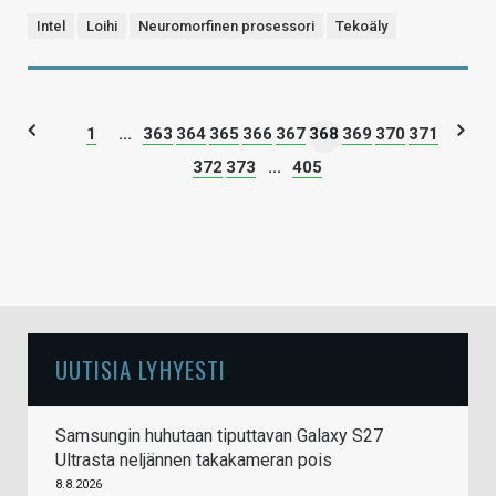
Intel
Loihi
Neuromorfinen prosessori
Tekoäly
1
...
363
364
365
366
367
368
369
370
371
372
373
...
405
UUTISIA LYHYESTI
Samsungin huhutaan tiputtavan Galaxy S27
Ultrasta neljännen takakameran pois
8.8.2026