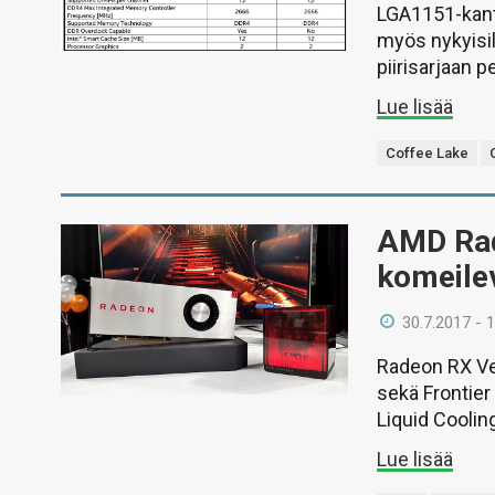
LGA1151-kanta
myös nykyisil
piirisarjaan 
Lue lisää
Coffee Lake
AMD Rad
komeilev
30.7.2017 - 
Radeon RX Veg
sekä Frontier
Liquid Cooling
Lue lisää