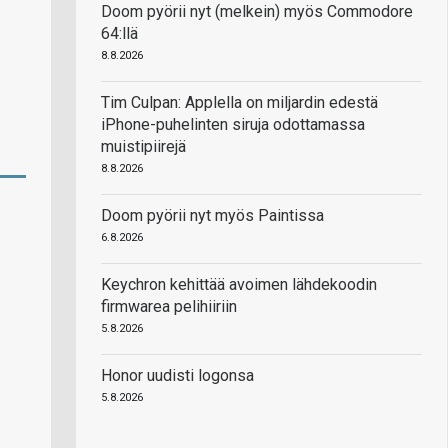
Doom pyörii nyt (melkein) myös Commodore
64:llä
8.8.2026
Tim Culpan: Applella on miljardin edestä
iPhone-puhelinten siruja odottamassa
muistipiirejä
8.8.2026
Doom pyörii nyt myös Paintissa
6.8.2026
Keychron kehittää avoimen lähdekoodin
firmwarea pelihiiriin
5.8.2026
Honor uudisti logonsa
5.8.2026