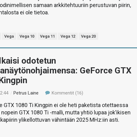
dinimellisen samaan arkkitehtuuriin perustuvan piirin,
alosta ei ole tietoa.
Vega
Vega 10
Vega 11
Vega 12
Vega 20
kaisi odotetun
ivanäytönohjaimensa: GeForce GTX
Kingpin
22:44
/
Petrus Laine
Kommentit (16)
GTX 1080 Ti Kingpin ei ole heti paketista otettaessa
nopein GTX 1080 Ti -malli, mutta yhtiö lupaa jok’ikisen
kkapiirin ylikellottuvan vähintään 2025 MHz:iin asti.