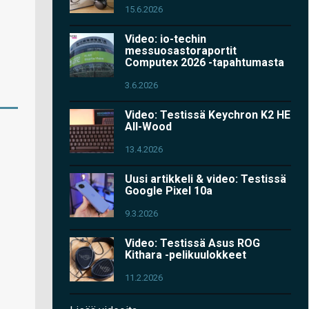
15.6.2026
Video: io-techin
messuosastoraportit
Computex 2026 -tapahtumasta
3.6.2026
Video: Testissä Keychron K2 HE
All-Wood
13.4.2026
Uusi artikkeli & video: Testissä
Google Pixel 10a
9.3.2026
Video: Testissä Asus ROG
Kithara -pelikuulokkeet
11.2.2026