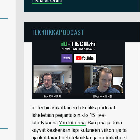
Lisää videoita
TEKNIIKKAPODCAST
io-techin viikottainen tekniikkapodcast
lähetetään perjantaisin klo 15 live-
lähetyksenä
YouTubessa
. Sampsa ja Juha
käyvät keskenään läpi kuluneen viikon ajalta
ajankohtaiset tietotekniikka- ja mobiiliaiheet.