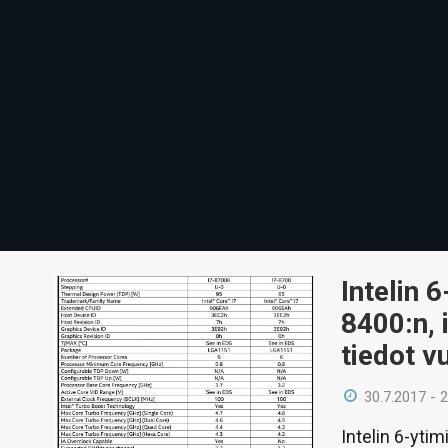
Intelin 
8400:n, 
tiedot v
30.7.2017 - 
Intelin 6-yti