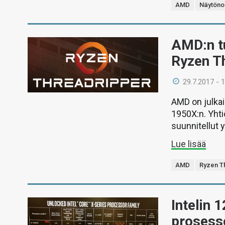
AMD
Näytöno
AMD:n tu
Ryzen T
29.7.2017 - 
AMD on julkai
1950X:n. Yhtiö
suunnitellut 
Lue lisää
AMD
Ryzen T
Intelin 
prosesso