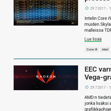
29.7.2017 - 
Intelin Core 
muiden Skylak
malleissa TDP
Lue lisää
Core i9
Intel
EEC varm
Vega-gra
29.7.2017 - 
AMD:n tiedetä
jonka lisäksi
grafiikkaohja