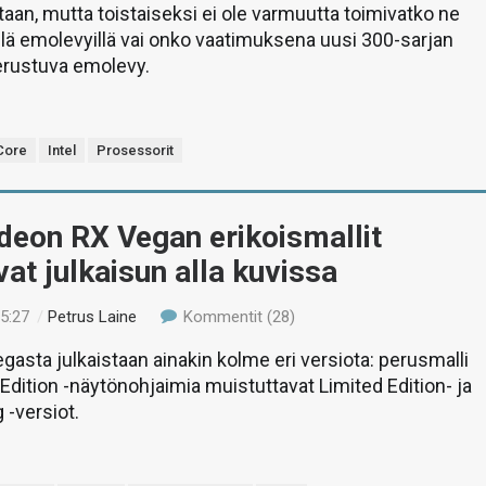
an, mutta toistaiseksi ei ole varmuutta toimivatko ne
lä emolevyillä vai onko vaatimuksena uusi 300-sarjan
perustuva emolevy.
Core
Intel
Prosessorit
eon RX Vegan erikoismallit
at julkaisun alla kuvissa
15:27
/
Petrus Laine
Kommentit (28)
asta julkaistaan ainakin kolme eri versiota: perusmalli
 Edition -näytönohjaimia muistuttavat Limited Edition- ja
 -versiot.