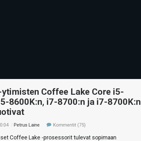
6-ytimisten Coffee Lake Core i5-
i5-8600K:n, i7-8700:n ja i7-8700K:n
uotivat
20:04
/
Petrus Laine
Kommentit (75)
miset Coffee Lake -prosessorit tulevat sopimaan