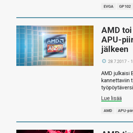
EVGA
GP102
AMD toi 
APU-piir
jälkeen
28.7.2017 - 
AMD julkaisi 
kannettaviin 
työpöytäversi
Lue lisää
AMD
APU-piir