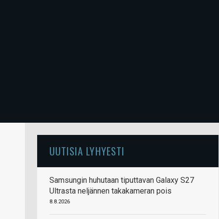
UUTISIA LYHYESTI
Samsungin huhutaan tiputtavan Galaxy S27
Ultrasta neljännen takakameran pois
8.8.2026