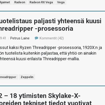
hjaimet
Radeon
Radeon RX Vega
Vega
otelistaus paljasti yhteensä kuusi
hreadripper -prosessoria
19:41
/
Petrus Laine
Kommentit (42)
ssut kaksi Ryzen Threadripper -prosessoria, 1920X:n ja
n tuotelista kuitenkin paljastaa, että yhtiö on ainakin
yhteensä kuusi erilaista Threadripper-mallia.
hreadripper
Zeppelin
12 – 18 ytimisten Skylake-X-
reiden tekniset tiedot vuotivat