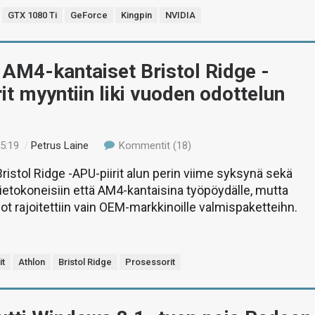
GTX 1080 Ti
GeForce
Kingpin
NVIDIA
AM4-kantaiset Bristol Ridge -
it myyntiin liki vuoden odottelun
15:19
/
Petrus Laine
Kommentit (18)
Bristol Ridge -APU-piirit alun perin viime syksynä sekä
tietokoneisiin että AM4-kantaisina työpöydälle, mutta
ot rajoitettiin vain OEM-markkinoille valmispaketteihn.
it
Athlon
Bristol Ridge
Prosessorit