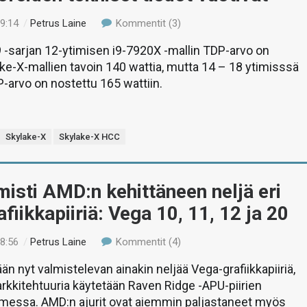
19:14
/
Petrus Laine
Kommentit (3)
i9 -sarjan 12-ytimisen i9-7920X -mallin TDP-arvo on
e-X-mallien tavoin 140 wattia, mutta 14 – 18 ytimisssä
-arvo on nostettu 165 wattiin.
Skylake-X
Skylake-X HCC
isti AMD:n kehittäneen neljä eri
fiikkapiiriä: Vega 10, 11, 12 ja 20
18:56
/
Petrus Laine
Kommentit (4)
än nyt valmistelevan ainakin neljää Vega-grafiikkapiiriä,
 arkkitehtuuria käytetään Raven Ridge -APU-piirien
imessa. AMD:n ajurit ovat aiemmin paljastaneet myös