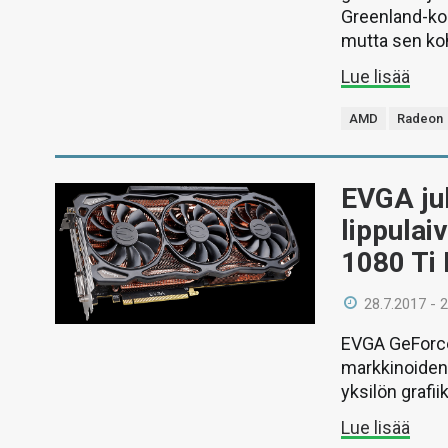
Greenland-koo
mutta sen koht
Lue lisää
AMD
Radeon
EVGA jul
lippula
1080 Ti 
28.7.2017 - 
EVGA GeForce 
markkinoiden 
yksilön grafii
Lue lisää