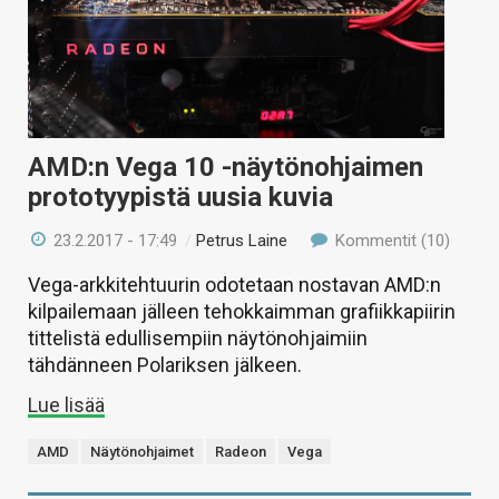
AMD:n Vega 10 -näytönohjaimen
prototyypistä uusia kuvia
23.2.2017 - 17:49
/
Petrus Laine
Kommentit (10)
Vega-arkkitehtuurin odotetaan nostavan AMD:n
kilpailemaan jälleen tehokkaimman grafiikkapiirin
tittelistä edullisempiin näytönohjaimiin
tähdänneen Polariksen jälkeen.
Lue lisää
AMD
Näytönohjaimet
Radeon
Vega