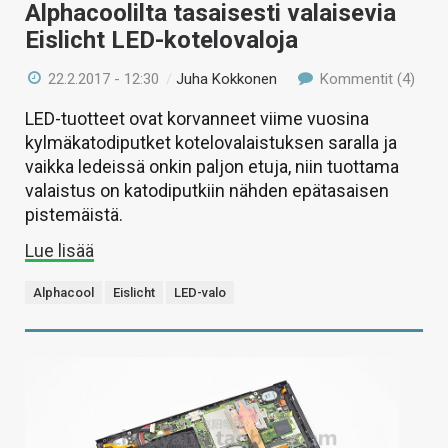
Alphacoolilta tasaisesti valaisevia
Eislicht LED-kotelovaloja
22.2.2017 - 12:30
/
Juha Kokkonen
Kommentit (4)
LED-tuotteet ovat korvanneet viime vuosina
kylmäkatodiputket kotelovalaistuksen saralla ja
vaikka ledeissä onkin paljon etuja, niin tuottama
valaistus on katodiputkiin nähden epätasaisen
pistemäistä.
Lue lisää
Alphacool
Eislicht
LED-valo