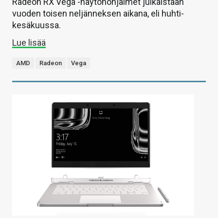
Radeon RX Vega -näytönohjaimet julkaistaan
vuoden toisen neljänneksen aikana, eli huhti-
kesäkuussa.
Lue lisää
AMD
Radeon
Vega