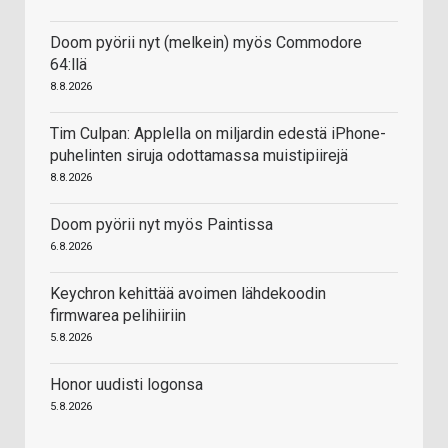
Doom pyörii nyt (melkein) myös Commodore
64:llä
8.8.2026
Tim Culpan: Applella on miljardin edestä iPhone-
puhelinten siruja odottamassa muistipiirejä
8.8.2026
Doom pyörii nyt myös Paintissa
6.8.2026
Keychron kehittää avoimen lähdekoodin
firmwarea pelihiiriin
5.8.2026
Honor uudisti logonsa
5.8.2026