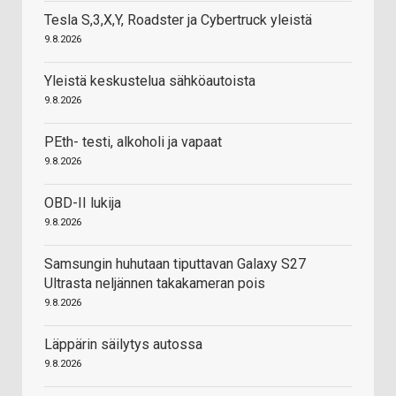
Tesla S,3,X,Y, Roadster ja Cybertruck yleistä
9.8.2026
Yleistä keskustelua sähköautoista
9.8.2026
PEth- testi, alkoholi ja vapaat
9.8.2026
OBD-II lukija
9.8.2026
Samsungin huhutaan tiputtavan Galaxy S27
Ultrasta neljännen takakameran pois
9.8.2026
Läppärin säilytys autossa
9.8.2026