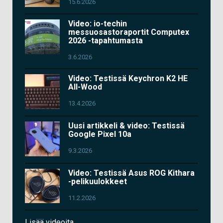
15.6.2026
Video: io-techin
messuosastoraportit Computex
2026 -tapahtumasta
3.6.2026
Video: Testissä Keychron K2 HE
All-Wood
13.4.2026
Uusi artikkeli & video: Testissä
Google Pixel 10a
9.3.2026
Video: Testissä Asus ROG Kithara
-pelikuulokkeet
11.2.2026
Lisää videoita