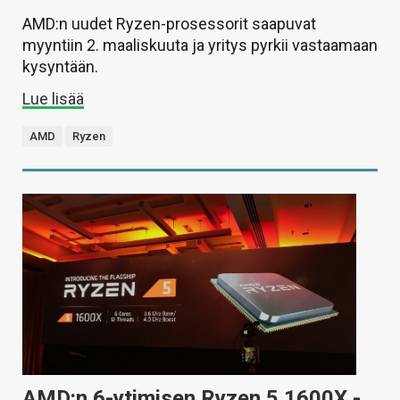
AMD:n uudet Ryzen-prosessorit saapuvat
myyntiin 2. maaliskuuta ja yritys pyrkii vastaamaan
kysyntään.
Lue lisää
AMD
Ryzen
AMD:n 6-ytimisen Ryzen 5 1600X -