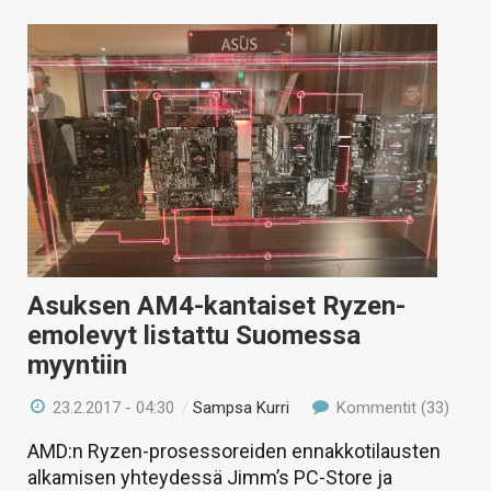
Asuksen AM4-kantaiset Ryzen-
emolevyt listattu Suomessa
myyntiin
23.2.2017 - 04:30
/
Sampsa Kurri
Kommentit (33)
AMD:n Ryzen-prosessoreiden ennakkotilausten
alkamisen yhteydessä Jimm’s PC-Store ja