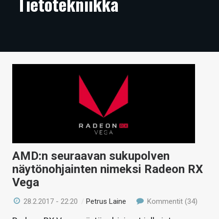
Tietotekniikka
ARTIKKELIT
VIDEOT
TECHBBS
TIETOA
HINTA.FI
KAUPPA
VAIHDA TEEMA
AMD:n seuraavan sukupolven
näytönohjainten nimeksi Radeon RX
Vega
HAKU
28.2.2017 - 22:20
/
Petrus Laine
Kommentit (34)