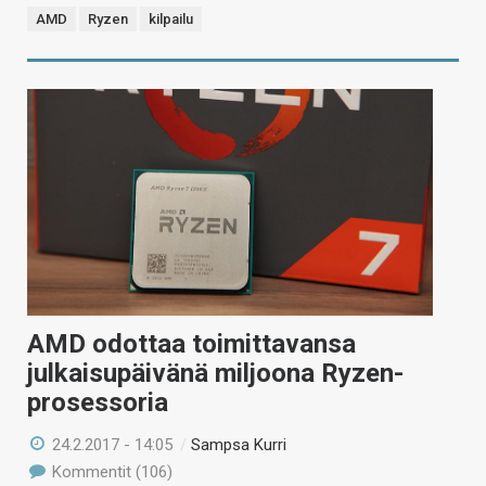
AMD
Ryzen
kilpailu
AMD odottaa toimittavansa
julkaisupäivänä miljoona Ryzen-
prosessoria
24.2.2017 - 14:05
/
Sampsa Kurri
Kommentit (106)