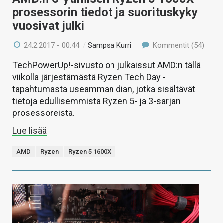
prosessorin tiedot ja suorituskyky
vuosivat julki
24.2.2017 - 00:44
/
Sampsa Kurri
Kommentit (54)
TechPowerUp!-sivusto on julkaissut AMD:n tällä
viikolla järjestämästä Ryzen Tech Day -
tapahtumasta useamman dian, jotka sisältävät
tietoja edullisemmista Ryzen 5- ja 3-sarjan
prosessoreista.
Lue lisää
AMD
Ryzen
Ryzen 5 1600X