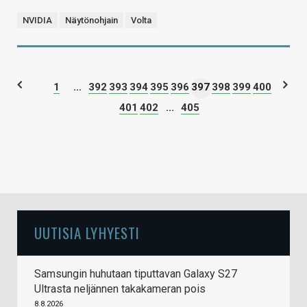
NVIDIA
Näytönohjain
Volta
1
...
392
393
394
395
396
397
398
399
400
401
402
...
405
UUTISIA LYHYESTI
Samsungin huhutaan tiputtavan Galaxy S27
Ultrasta neljännen takakameran pois
8.8.2026