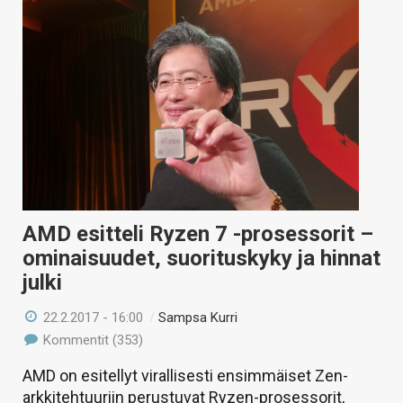
AMD esitteli Ryzen 7 -prosessorit –
ominaisuudet, suorituskyky ja hinnat
julki
22.2.2017 - 16:00
/
Sampsa Kurri
Kommentit (353)
AMD on esitellyt virallisesti ensimmäiset Zen-
arkkitehtuuriin perustuvat Ryzen-prosessorit,