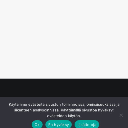
© S&J Media Oy
Käytämme evästeitä sivuston toiminnoissa, ominaisuuksissa ja
liikenteen analysoinnissa. Käyttämällä sivustoa hyväksyt
evästeiden käytön.
Ok
En hyväksy
Lisätietoja