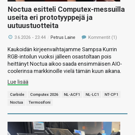
Noctua esitteli Computex-messuilla
useita eri prototyyppejä ja
uutuustuotteita
3.6.2026 - 23:44
/
Petrus Laine
Kommentit (1)
Kaukoidän kirjeenvaihtajamme Sampsa Kurrin
RGB-intoilun vuoksi jälleen osastoltaan pois
heittänyt Noctua aikoo saada ensimmäisen AIO-
coolerinsa markkinoille vielä tämän kuun aikana.
Lue lisää
Carbide
Computex 2026
NL-ACF1
NL-LC1
NT-CP1
Noctua
Termosifoni