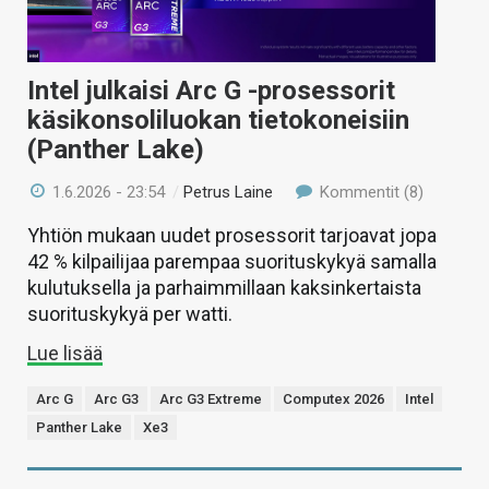
Intel julkaisi Arc G -prosessorit
käsikonsoliluokan tietokoneisiin
(Panther Lake)
1.6.2026 - 23:54
/
Petrus Laine
Kommentit (8)
Yhtiön mukaan uudet prosessorit tarjoavat jopa
42 % kilpailijaa parempaa suorituskykyä samalla
kulutuksella ja parhaimmillaan kaksinkertaista
suorituskykyä per watti.
Lue lisää
Arc G
Arc G3
Arc G3 Extreme
Computex 2026
Intel
Panther Lake
Xe3