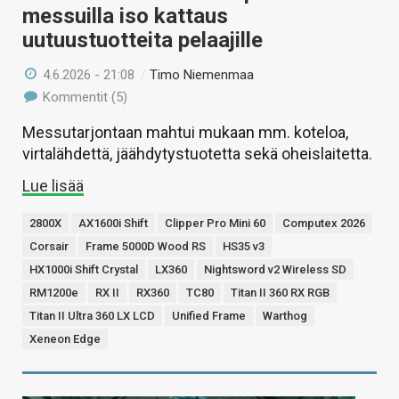
messuilla iso kattaus
uutuustuotteita pelaajille
4.6.2026 - 21:08
/
Timo Niemenmaa
Kommentit (5)
Messutarjontaan mahtui mukaan mm. koteloa,
virtalähdettä, jäähdytystuotetta sekä oheislaitetta.
Lue lisää
2800X
AX1600i Shift
Clipper Pro Mini 60
Computex 2026
Corsair
Frame 5000D Wood RS
HS35 v3
HX1000i Shift Crystal
LX360
Nightsword v2 Wireless SD
RM1200e
RX II
RX360
TC80
Titan II 360 RX RGB
Titan II Ultra 360 LX LCD
Unified Frame
Warthog
Xeneon Edge