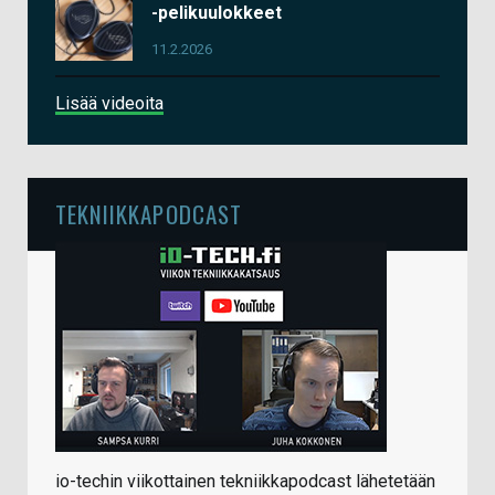
-pelikuulokkeet
11.2.2026
Lisää videoita
TEKNIIKKAPODCAST
io-techin viikottainen tekniikkapodcast lähetetään