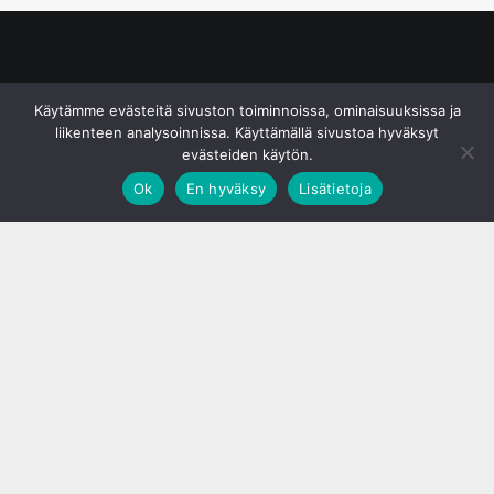
© S&J Media Oy
Käytämme evästeitä sivuston toiminnoissa, ominaisuuksissa ja
liikenteen analysoinnissa. Käyttämällä sivustoa hyväksyt
evästeiden käytön.
Ok
En hyväksy
Lisätietoja
;