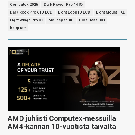
Computex 2026
Dark Power Pro 14 IO
Dark Rock Pro 6 IO LCD
Light Loop IO LCD
Light Mount TKL
Light Wings Pro IO
Mousepad XL
Pure Base 803
be quiet!
AMD juhlisti Computex-messuilla
AM4-kannan 10-vuotista taivalta