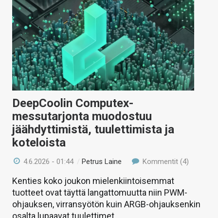
DeepCoolin Computex-
messutarjonta muodostuu
jäähdyttimistä, tuulettimista ja
koteloista
4.6.2026 - 01:44
/
Petrus Laine
Kommentit (4)
Kenties koko joukon mielenkiintoisemmat
tuotteet ovat täyttä langattomuutta niin PWM-
ohjauksen, virransyötön kuin ARGB-ohjauksenkin
osalta lupaavat tuulettimet.