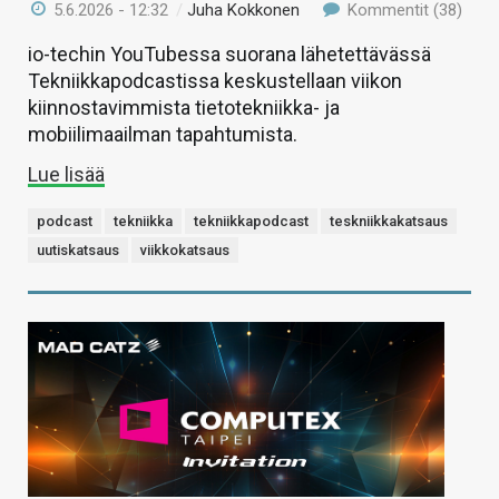
5.6.2026 - 12:32
/
Juha Kokkonen
Kommentit (38)
io-techin YouTubessa suorana lähetettävässä
Tekniikkapodcastissa keskustellaan viikon
kiinnostavimmista tietotekniikka- ja
mobiilimaailman tapahtumista.
Lue lisää
podcast
tekniikka
tekniikkapodcast
teskniikkakatsaus
uutiskatsaus
viikkokatsaus