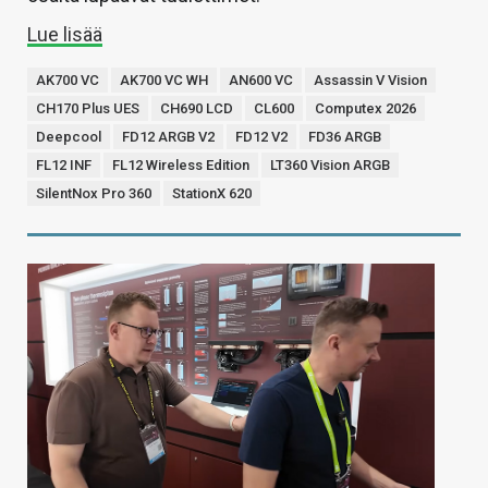
Lue lisää
AK700 VC
AK700 VC WH
AN600 VC
Assassin V Vision
CH170 Plus UES
CH690 LCD
CL600
Computex 2026
Deepcool
FD12 ARGB V2
FD12 V2
FD36 ARGB
FL12 INF
FL12 Wireless Edition
LT360 Vision ARGB
SilentNox Pro 360
StationX 620