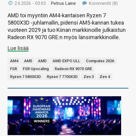
2.6.2026 - 03:03
/
Petrus Laine
Kommentit (8)
AMD toi myyntiin AM4-kantaisen Ryzen 7
5800X3D -juhlamallin, pidensi AM5-kannan tukea
vuoteen 2029 ja tuo Kiinan markkinoille julkaistun
Radeon RX 9070 GRE:n myös länsimarkkinoille.
Lue lisää
AM4
AM5
AMD
AMD EXPO ULL
Computex 2026
FSR
FSR Upscaling
Radeon RX 9070 GRE
Ryzen 7 5800X3D
Ryzen 7 7700X3D
Zen 3
Zen 4