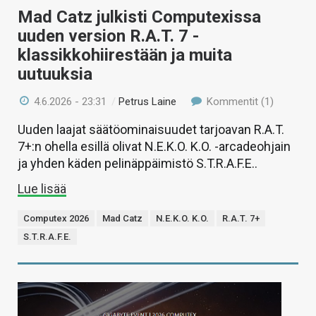
Mad Catz julkisti Computexissa
uuden version R.A.T. 7 -
klassikkohiirestään ja muita
uutuuksia
4.6.2026 - 23:31
/
Petrus Laine
Kommentit (1)
Uuden laajat säätöominaisuudet tarjoavan R.A.T.
7+:n ohella esillä olivat N.E.K.O. K.O. -arcadeohjain
ja yhden käden pelinäppäimistö S.T.R.A.F.E..
Lue lisää
Computex 2026
Mad Catz
N.E.K.O. K.O.
R.A.T. 7+
S.T.R.A.F.E.