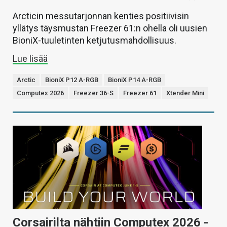
Arcticin messutarjonnan kenties positiivisin
yllätys täysmustan Freezer 61:n ohella oli uusien
BioniX-tuuletinten ketjutusmahdollisuus.
Lue lisää
Arctic
BioniX P12 A-RGB
BioniX P14 A-RGB
Computex 2026
Freezer 36-S
Freezer 61
Xtender Mini
Corsairilta nähtiin Computex 2026 -