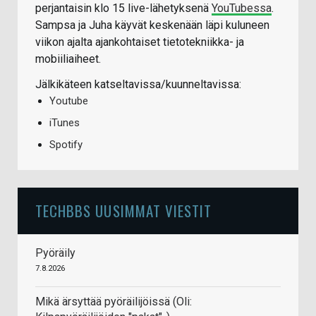
perjantaisin klo 15 live-lähetyksenä
YouTubessa
.
Sampsa ja Juha käyvät keskenään läpi kuluneen
viikon ajalta ajankohtaiset tietotekniikka- ja
mobiiliaiheet.
Jälkikäteen katseltavissa/kuunneltavissa:
Youtube
iTunes
Spotify
TECHBBS UUSIMMAT VIESTIT
Pyöräily
7.8.2026
Mikä ärsyttää pyöräilijöissä (Oli: