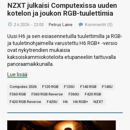
NZXT julkaisi Computexissa uuden
kotelon ja joukon RGB-tuulettimia
2.6.2026 - 23:00
/
Petrus Laine
Kommentit (0)
Uusi H6 ja sen esiasennetuilla tuulettimilla ja RGB-
ja tuuletinohjaimella varustettu H6 RGB+ -versio
ovat nykytrendien mukaisia
kaksoiskammiokoteloita etupaneeliin taittuvalla
panoraamaikkunalla.
Lue lisää
Computex 2026
F120 RGB
F120U
F140 RGB
F140U
F360 RGB
F360 RGB Reverse
F360U
F420 RGB
F420 RGB Reverse
F420U
H6
H6 RGB+
NZXT