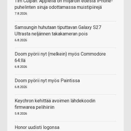
Tim Culpan: Applella on miljardin edestä iPhone-
puhelinten siruja odottamassa muistipiirejä
7.8.2026
Samsungin huhutaan tiputtavan Galaxy S27
Ultrasta neljännen takakameran pois
6.8.2026
Doom pyörii nyt (melkein) myös Commodore
64:llä
6.8.2026
Doom pyörii nyt myös Paintissa
6.8.2026
Keychron kehittää avoimen lähdekoodin
firmwarea pelihiiriin
5.8.2026
Honor uudisti logonsa