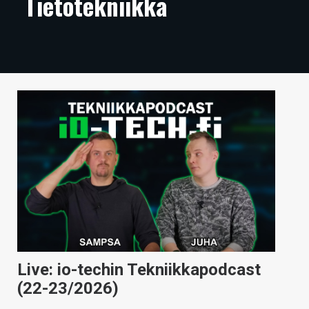
Tietotekniikka
ARTIKKELIT
VIDEOT
TECHBBS
TIETOA
HINTA.FI
KAUPPA
VAIHDA TEEMA
HAKU
Live: io-techin Tekniikkapodcast
(22-23/2026)