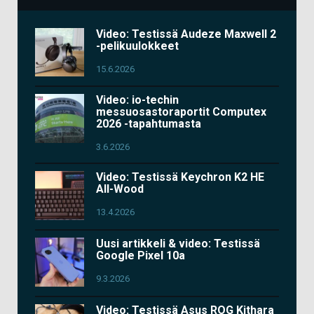
Video: Testissä Audeze Maxwell 2
-pelikuulokkeet
15.6.2026
Video: io-techin
messuosastoraportit Computex
2026 -tapahtumasta
3.6.2026
Video: Testissä Keychron K2 HE
All-Wood
13.4.2026
Uusi artikkeli & video: Testissä
Google Pixel 10a
9.3.2026
Video: Testissä Asus ROG Kithara