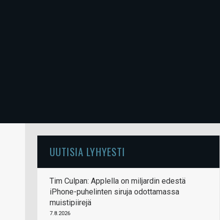
UUTISIA LYHYESTI
Tim Culpan: Applella on miljardin edestä
iPhone-puhelinten siruja odottamassa
muistipiirejä
7.8.2026