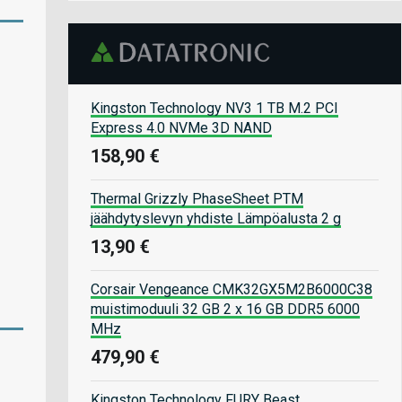
Kingston Technology NV3 1 TB M.2 PCI
Express 4.0 NVMe 3D NAND
158,90 €
Thermal Grizzly PhaseSheet PTM
jäähdytyslevyn yhdiste Lämpöalusta 2 g
13,90 €
Corsair Vengeance CMK32GX5M2B6000C38
muistimoduuli 32 GB 2 x 16 GB DDR5 6000
MHz
479,90 €
Kingston Technology FURY Beast