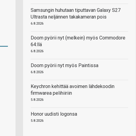
Samsungin huhutaan tiputtavan Galaxy S27
Ultrasta neljännen takakameran pois
6.8.2026
Doom pyörii nyt (melkein) myös Commodore
64:llä
6.8.2026
Doom pyörii nyt myös Paintissa
6.8.2026
Keychron kehittää avoimen lähdekoodin
firmwarea pelihiiriin
5.8.2026
Honor uudisti logonsa
5.8.2026