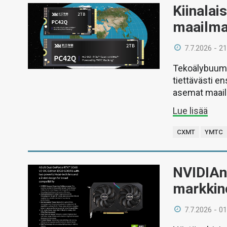
Kiinalai
maailma
7.7.2026 - 21
Tekoälybuumi
tiettävästi e
asemat maail
Lue lisää
CXMT
YMTC
NVIDIAn
markkino
7.7.2026 - 01