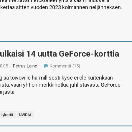
ä kannettavat tietokoneet yhtä aikaa miinuksella
kertaa sitten vuoden 2023 kolmannen neljänneksen.
ulkaisi 14 uutta GeForce-korttia
00:05
/
Petrus Laine
Kommentit (15)
iaa toivoville harmillisesti kyse ei ole kuitenkaan
sta, vaan yhtiön merkkihetkiä juhlistavasta GeForce-
arjasta.
ilykortit
NVIDIA