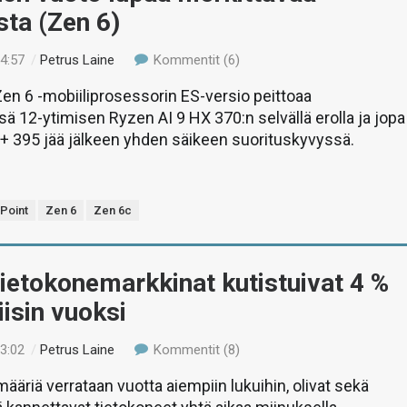
ta (Zen 6)
04:57
/
Petrus Laine
Kommentit (6)
en 6 -mobiiliprosessorin ES-versio peittoaa
 12-ytimisen Ryzen AI 9 HX 370:n selvällä erolla ja jopa
+ 395 jää jälkeen yhden säikeen suorituskyvyssä.
Point
Zen 6
Zen 6c
ietokonemarkkinat kutistuivat 4 %
iisin vuoksi
03:02
/
Petrus Laine
Kommentit (8)
ääriä verrataan vuotta aiempiin lukuihin, olivat sekä