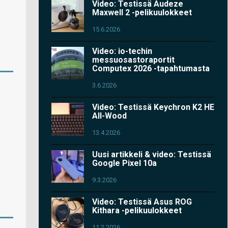
Video: Testissä Audeze
Maxwell 2 -pelikuulokkeet
15.6.2026
Video: io-techin
messuosastoraportit
Computex 2026 -tapahtumasta
3.6.2026
Video: Testissä Keychron K2 HE
All-Wood
13.4.2026
Uusi artikkeli & video: Testissä
Google Pixel 10a
9.3.2026
Video: Testissä Asus ROG
Kithara -pelikuulokkeet
11.2.2026