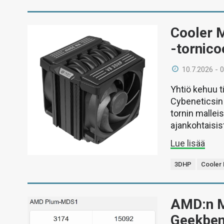
Cooler 
-tornico
10.7.2026 - 
Yhtiö kehuu 
Cybeneticsin
tornin mallei
ajankohtaisist
Lue lisää
3DHP
Cooler
AMD:n M
Geekben