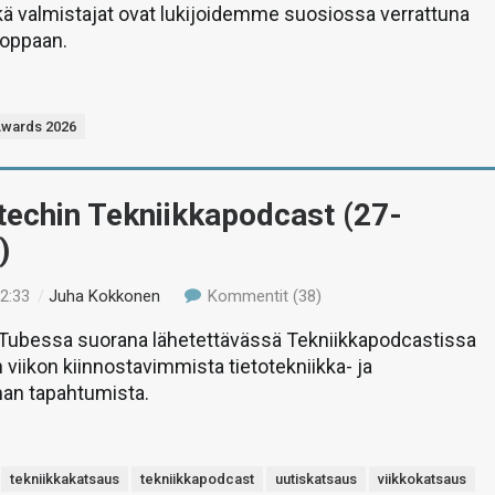
itkä valmistajat ovat lukijoidemme suosiossa verrattuna
oppaan.
Awards 2026
-techin Tekniikkapodcast (27-
)
12:33
/
Juha Kokkonen
Kommentit (38)
uTubessa suorana lähetettävässä Tekniikkapodcastissa
 viikon kiinnostavimmista tietotekniikka- ja
man tapahtumista.
tekniikkakatsaus
tekniikkapodcast
uutiskatsaus
viikkokatsaus