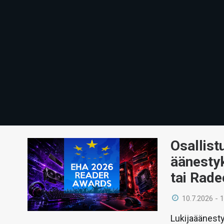
Osallist
äänesty
tai Rad
10.7.2026 - 
Lukijaäänesty