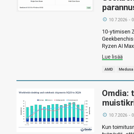
parannus
10.7.2026 - 
10-ytimisen Z
Geekbenchissä
Ryzen AI Max
Lue lisää
AMD
Medusa 
Omdia: t
muistikr
10.7.2026 - 
Kun toimitusm