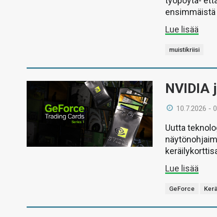
työpöytä- ett
ensimmäistä 
Lue lisää
muistikriisi
NVIDIA j
10.7.2026 - 
Uutta teknolog
näytönohjaimi
keräilykorttis
Lue lisää
GeForce
Kerä