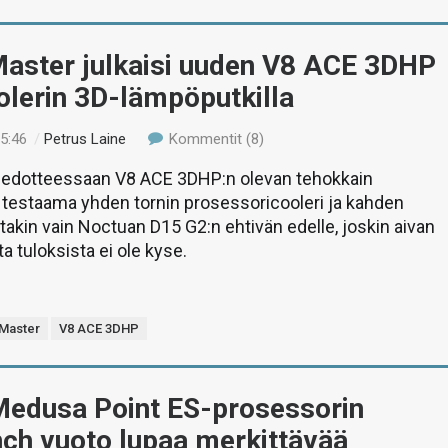
Master julkaisi uuden V8 ACE 3DHP
olerin 3D-lämpöputkilla
05:46
/
Petrus Laine
Kommentit (8)
tiedotteessaan V8 ACE 3DHP:n olevan tehokkain
 testaama yhden tornin prosessoricooleri ja kahden
stakin vain Noctuan D15 G2:n ehtivän edelle, joskin aivan
a tuloksista ei ole kyse.
 Master
V8 ACE 3DHP
edusa Point ES-prosessorin
ch vuoto lupaa merkittävää