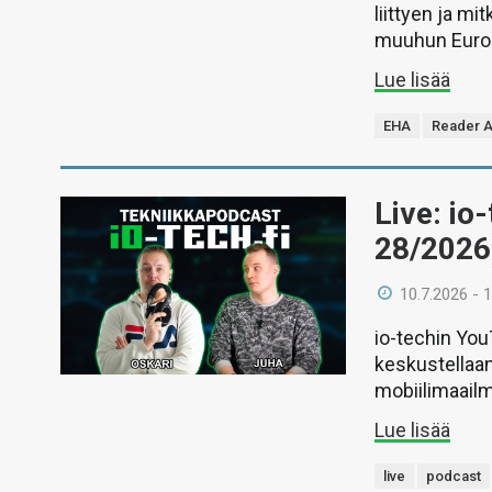
liittyen ja m
muuhun Euro
Lue lisää
EHA
Reader 
Live: io
28/2026
10.7.2026 - 
io-techin Yo
keskustellaan
mobiilimaail
Lue lisää
live
podcast