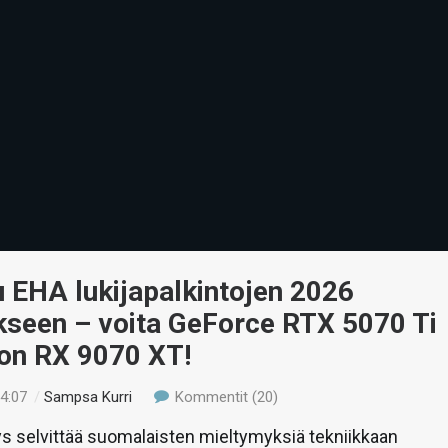
u EHA lukijapalkintojen 2026
kseen – voita GeForce RTX 5070 Ti
eon RX 9070 XT!
14:07
/
Sampsa Kurri
Kommentit (20)
s selvittää suomalaisten mieltymyksiä tekniikkaan