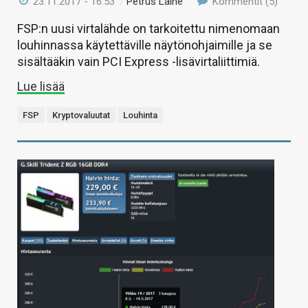
23.11.2017 - 16:53
/
Petrus Laine
Kommentit (5)
FSP:n uusi virtalähde on tarkoitettu nimenomaan
louhinnassa käytettäville näytönohjaimille ja se
sisältääkin vain PCI Express -lisävirtaliittimiä.
Lue lisää
FSP
Kryptovaluutat
Louhinta