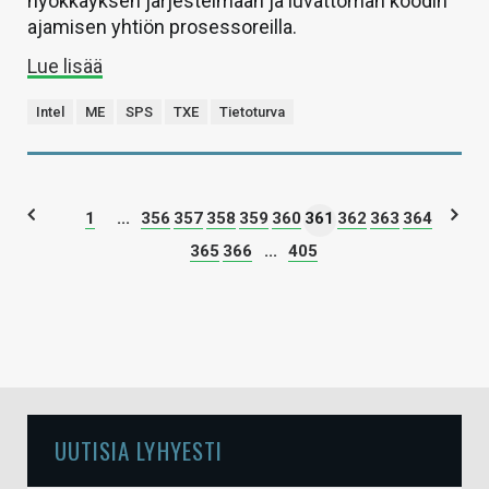
hyökkäyksen järjestelmään ja luvattoman koodin
ajamisen yhtiön prosessoreilla.
Lue lisää
Intel
ME
SPS
TXE
Tietoturva
1
...
356
357
358
359
360
361
362
363
364
365
366
...
405
UUTISIA LYHYESTI