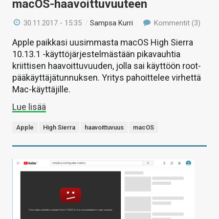
macOS-haavoittuvuuteen
30.11.2017 - 15:35
/
Sampsa Kurri
Kommentit (3)
Apple paikkasi uusimmasta macOS High Sierra
10.13.1 -käyttöjärjestelmästään pikavauhtia
kriittisen haavoittuvuuden, jolla sai käyttöön root-
pääkäyttäjätunnuksen. Yritys pahoittelee virhettä
Mac-käyttäjille.
Lue lisää
Apple
High Sierra
haavoittuvuus
macOS