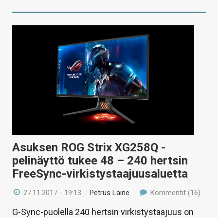
Asuksen ROG Strix XG258Q -
pelinäyttö tukee 48 – 240 hertsin
FreeSync-virkistystaajuusaluetta
27.11.2017 - 19:13
/
Petrus Laine
Kommentit (16)
G-Sync-puolella 240 hertsin virkistystaajuus on