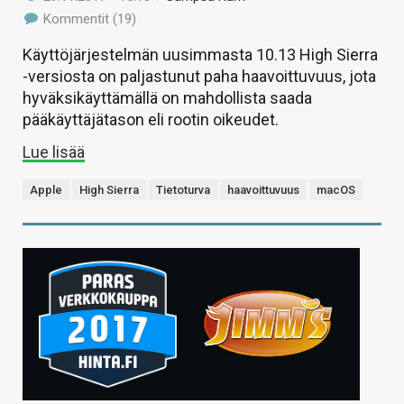
Kommentit (19)
Käyttöjärjestelmän uusimmasta 10.13 High Sierra
-versiosta on paljastunut paha haavoittuvuus, jota
hyväksikäyttämällä on mahdollista saada
pääkäyttäjätason eli rootin oikeudet.
Lue lisää
Apple
High Sierra
Tietoturva
haavoittuvuus
macOS