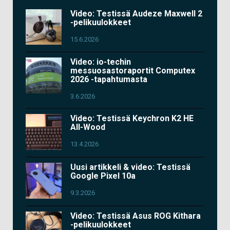
Video: Testissä Audeze Maxwell 2
-pelikuulokkeet
15.6.2026
Video: io-techin
messuosastoraportit Computex
2026 -tapahtumasta
3.6.2026
Video: Testissä Keychron K2 HE
All-Wood
13.4.2026
Uusi artikkeli & video: Testissä
Google Pixel 10a
9.3.2026
Video: Testissä Asus ROG Kithara
-pelikuulokkeet