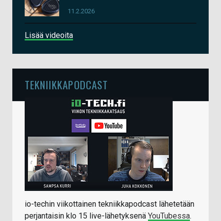
11.2.2026
Lisää videoita
TEKNIIKKAPODCAST
io-techin viikottainen tekniikkapodcast lähetetään
perjantaisin klo 15 live-lähetyksenä
YouTubessa
.