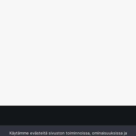
© S&J Media Oy
Käytämme evästeitä sivuston toiminnoissa, ominaisuuksissa ja