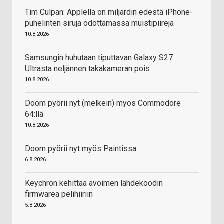
Tim Culpan: Applella on miljardin edestä iPhone-
puhelinten siruja odottamassa muistipiirejä
10.8.2026
Samsungin huhutaan tiputtavan Galaxy S27
Ultrasta neljännen takakameran pois
10.8.2026
Doom pyörii nyt (melkein) myös Commodore
64:llä
10.8.2026
Doom pyörii nyt myös Paintissa
6.8.2026
Keychron kehittää avoimen lähdekoodin
firmwarea pelihiiriin
5.8.2026