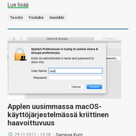
Lue lisää
Teosto
Youtube
musiikki
Applen uusimmassa macOS-
käyttöjärjestelmässä kriittinen
haavoittuvuus
29.11.2017 - 15:18
/
Sampsa Kurri