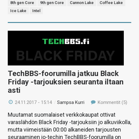
8th gen Core
9th gen Core
Cannon Lake
Coffee Lake
Ice Lake
Intel
TechBBS-foorumilla jatkuu Black
Friday -tarjouksien seuranta iltaan
asti
24.11.2017 - 15:14
/
Sampsa Kurri
Kommentit (5)
Muutamat suomalaiset verkkokaupat ottivat
varaslähdön Black Friday -tarjouksiin jo alkuviikolla,
mutta viimeistään 00:00 alkaneiden tarjousten
seuraaminen io-techin TechBBS-foorumilla on