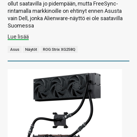
ollut saatavilla jo pidempään, mutta FreeSync-
rintamalla markkinoille on ehtinyt ennen Asusta
vain Dell, jonka Alienware-näyttö ei ole saatavilla
Suomessa
Lue lisää
Asus
Näytöt
ROG Strix XG258Q