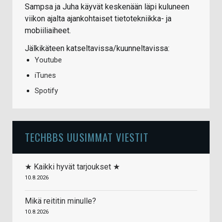
Sampsa ja Juha käyvät keskenään läpi kuluneen
viikon ajalta ajankohtaiset tietotekniikka- ja
mobiiliaiheet.
Jälkikäteen katseltavissa/kuunneltavissa:
Youtube
iTunes
Spotify
TECHBBS UUSIMMAT VIESTIT
★ Kaikki hyvät tarjoukset ★
10.8.2026
Mikä reititin minulle?
10.8.2026