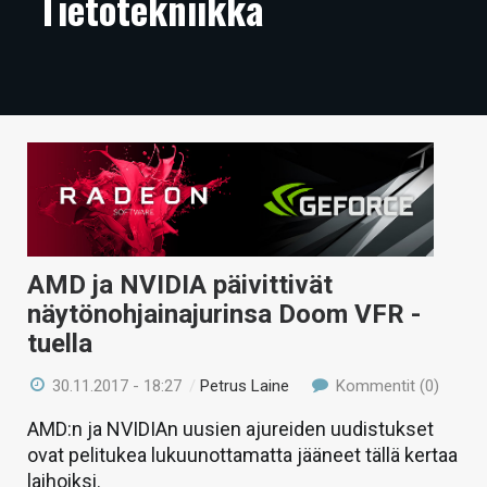
Tietotekniikka
ARTIKKELIT
VIDEOT
TECHBBS
TIETOA
HINTA.FI
KAUPPA
AMD ja NVIDIA päivittivät
VAIHDA TEEMA
näytönohjainajurinsa Doom VFR -
tuella
30.11.2017 - 18:27
/
Petrus Laine
Kommentit (0)
HAKU
AMD:n ja NVIDIAn uusien ajureiden uudistukset
ovat pelitukea lukuunottamatta jääneet tällä kertaa
laihoiksi.