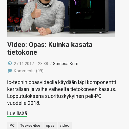
Video: Opas: Kuinka kasata
tietokone
27.11.2017 - 23:38
/
Sampsa Kurri
Kommentit (99)
io-techin opasvideolla käydään läpi komponentti
kerrallaan ja vaihe vaiheelta tietokoneen kasaus.
Lopputuloksena suorituskykyinen peli-PC
vuodelle 2018.
Lue lisää
PC
Tee-se-itse
opas
video