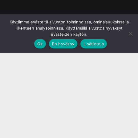
© S&J Media Oy
Käytämme evästeitä sivuston toiminnoissa, ominaisuuksissa ja
liikenteen analysoinnissa. Käyttämällä sivustoa hyväksyt
evästeiden käytön.
Ok
En hyväksy
Lisätietoja
;