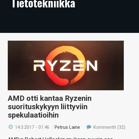
Tietotekniikka
ARTIKKELIT
VIDEOT
TECHBBS
TIETOA
HINTA.FI
KAUPPA
VAIHDA TEEMA
AMD otti kantaa Ryzenin
suorituskykyyn liittyviin
spekulaatioihin
HAKU
14.3.2017 - 01:46
/
Petrus Laine
Kommentit (32)