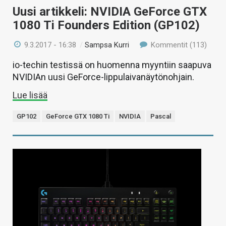
Uusi artikkeli: NVIDIA GeForce GTX
1080 Ti Founders Edition (GP102)
9.3.2017 - 16:38
/
Sampsa Kurri
Kommentit (113)
io-techin testissä on huomenna myyntiin saapuva
NVIDIAn uusi GeForce-lippulaivanäytönohjain.
Lue lisää
GP102
GeForce GTX 1080 Ti
NVIDIA
Pascal