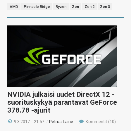
AMD
Pinnacle Ridge
Ryzen
Zen
Zen 2
Zen 3
NVIDIA julkaisi uudet DirectX 12 -
suorituskykyä parantavat GeForce
378.78 -ajurit
9.3.2017 - 21:57
/
Petrus Laine
Kommentit (10)