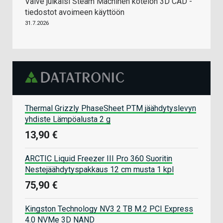
Valve julkaisi Steam Machinen kotelon 3D CAD -
tiedostot avoimeen käyttöön
31.7.2026
Thermal Grizzly PhaseSheet PTM jäähdytyslevyn
yhdiste Lämpöalusta 2 g
13,90 €
ARCTIC Liquid Freezer III Pro 360 Suoritin
Nestejäähdytyspakkaus 12 cm musta 1 kpl
75,90 €
Kingston Technology NV3 2 TB M.2 PCI Express
4.0 NVMe 3D NAND