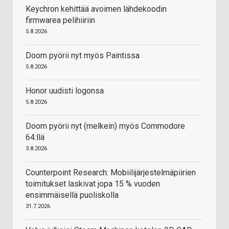
Keychron kehittää avoimen lähdekoodin
firmwarea pelihiiriin
5.8.2026
Doom pyörii nyt myös Paintissa
5.8.2026
Honor uudisti logonsa
5.8.2026
Doom pyörii nyt (melkein) myös Commodore
64:llä
3.8.2026
Counterpoint Research: Mobiilijärjestelmäpiirien
toimitukset laskivat jopa 15 % vuoden
ensimmäisellä puoliskolla
31.7.2026