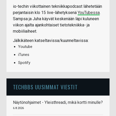
io-techin viikottainen tekniikkapodcast lähetetään
perjantaisin klo 15 live-lähetyksenä
YouTubessa
.
Sampsa ja Juha käyvät keskenään läpi kuluneen
viikon ajalta ajankohtaiset tietotekniikka- ja
mobiiliaiheet.
Jälkikäteen katseltavissa/kuunneltavissa:
Youtube
iTunes
Spotify
TECHBBS UUSIMMAT VIESTIT
Näytönohjaimet - Yleisthreadi, mikä kortti minulle?
6.8.2026