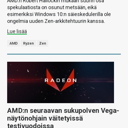
AMD:n Robert Hallockin mukaan suurin osa
spekulaatiosta on osunut metsään, eikä
esimerkiksi Windows 10:n säieskedulerilla ole
ongelmia uuden Zen-arkkitehtuurin kanssa.
Lue lisää
AMD
Ryzen
Zen
AMD:n seuraavan sukupolven Vega-
näytönohjain väitetyissä
testivuodoissa