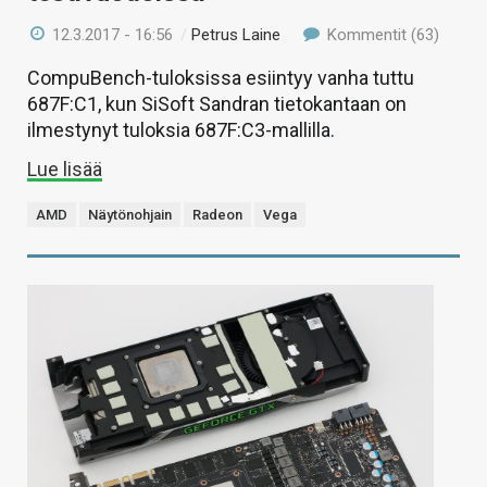
12.3.2017 - 16:56
/
Petrus Laine
Kommentit (63)
CompuBench-tuloksissa esiintyy vanha tuttu
687F:C1, kun SiSoft Sandran tietokantaan on
ilmestynyt tuloksia 687F:C3-mallilla.
Lue lisää
AMD
Näytönohjain
Radeon
Vega