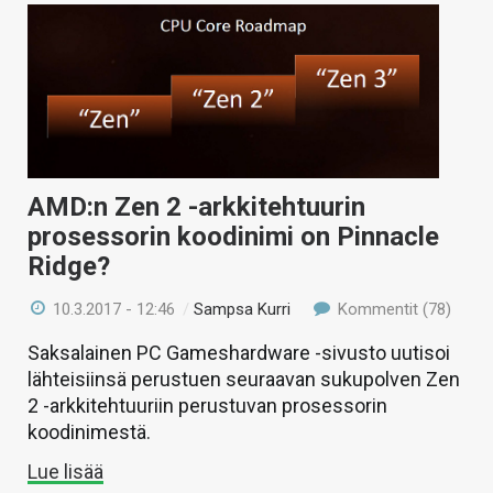
AMD:n Zen 2 -arkkitehtuurin
prosessorin koodinimi on Pinnacle
Ridge?
10.3.2017 - 12:46
/
Sampsa Kurri
Kommentit (78)
Saksalainen PC Gameshardware -sivusto uutisoi
lähteisiinsä perustuen seuraavan sukupolven Zen
2 -arkkitehtuuriin perustuvan prosessorin
koodinimestä.
Lue lisää