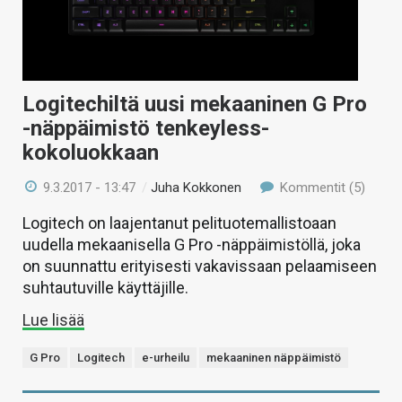
Logitechiltä uusi mekaaninen G Pro
-näppäimistö tenkeyless-
kokoluokkaan
9.3.2017 - 13:47
/
Juha Kokkonen
Kommentit (5)
Logitech on laajentanut pelituotemallistoaan
uudella mekaanisella G Pro -näppäimistöllä, joka
on suunnattu erityisesti vakavissaan pelaamiseen
suhtautuville käyttäjille.
Lue lisää
G Pro
Logitech
e-urheilu
mekaaninen näppäimistö