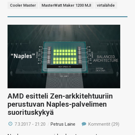
Cooler Master
MasterWatt Maker 1200 MJI
virtalähde
AMD esitteli Zen-arkkitehtuuriin
perustuvan Naples-palvelimen
suorituskykyä
7.3.2017 - 21:20
/
Petrus Laine
Kommentit (29)