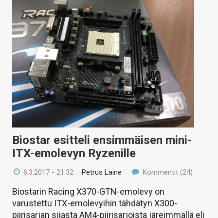
Biostar esitteli ensimmäisen mini-
ITX-emolevyn Ryzenille
6.3.2017 - 21:32
/
Petrus Laine
Kommentit (24)
Biostarin Racing X370-GTN-emolevy on
varustettu ITX-emolevyihin tähdätyn X300-
piirisarjan sijasta AM4-piirisarjoista järeimmällä eli