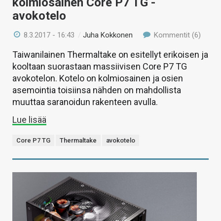
kolmiosainen Core P7 TG -
avokotelo
8.3.2017 - 16:43
/
Juha Kokkonen
Kommentit (6)
Taiwanilainen Thermaltake on esitellyt erikoisen ja
kooltaan suorastaan massiivisen Core P7 TG
avokotelon. Kotelo on kolmiosainen ja osien
asemointia toisiinsa nähden on mahdollista
muuttaa saranoidun rakenteen avulla.
Lue lisää
Core P7 TG
Thermaltake
avokotelo