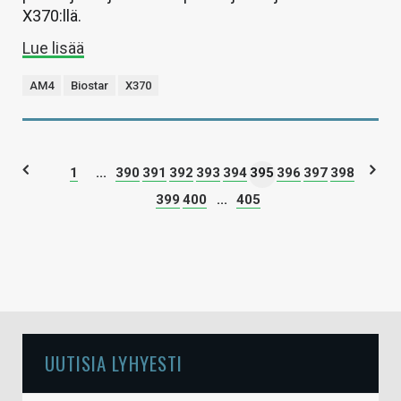
X370:llä.
Lue lisää
AM4
Biostar
X370
1
...
390
391
392
393
394
395
396
397
398
399
400
...
405
UUTISIA LYHYESTI