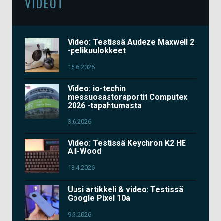
VIDEOT
Video: Testissä Audeze Maxwell 2
-pelikuulokkeet
15.6.2026
Video: io-techin
messuosastoraportit Computex
2026 -tapahtumasta
3.6.2026
Video: Testissä Keychron K2 HE
All-Wood
13.4.2026
Uusi artikkeli & video: Testissä
Google Pixel 10a
9.3.2026