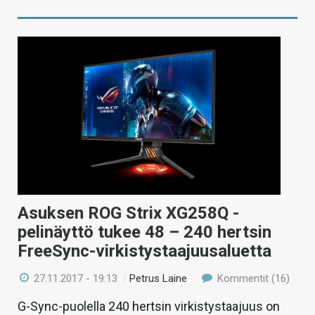
Asuksen ROG Strix XG258Q -
pelinäyttö tukee 48 – 240 hertsin
FreeSync-virkistystaajuusaluetta
27.11.2017 - 19:13
/
Petrus Laine
Kommentit (16)
G-Sync-puolella 240 hertsin virkistystaajuus on