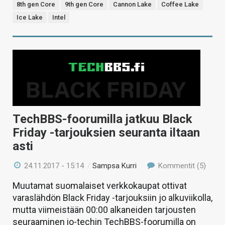
8th gen Core
9th gen Core
Cannon Lake
Coffee Lake
Ice Lake
Intel
TechBBS-foorumilla jatkuu Black
Friday -tarjouksien seuranta iltaan
asti
24.11.2017 - 15:14
/
Sampsa Kurri
Kommentit (5)
Muutamat suomalaiset verkkokaupat ottivat
varaslähdön Black Friday -tarjouksiin jo alkuviikolla,
mutta viimeistään 00:00 alkaneiden tarjousten
seuraaminen io-techin TechBBS-foorumilla on