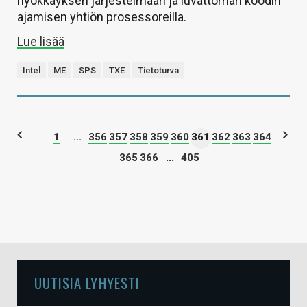
hyökkäyksen järjestelmään ja luvattoman koodin
ajamisen yhtiön prosessoreilla.
Lue lisää
Intel
ME
SPS
TXE
Tietoturva
1
...
356
357
358
359
360
361
362
363
364
365
366
...
405
UUTISIA LYHYESTI