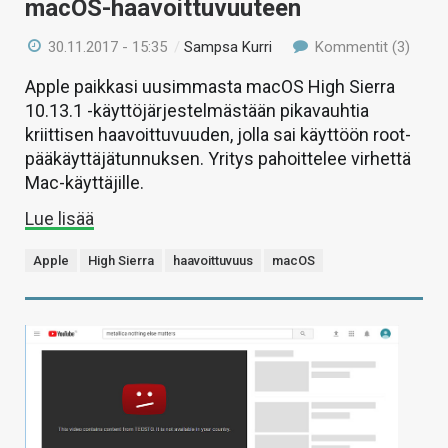
macOS-haavoittuvuuteen
30.11.2017 - 15:35
/
Sampsa Kurri
Kommentit (3)
Apple paikkasi uusimmasta macOS High Sierra
10.13.1 -käyttöjärjestelmästään pikavauhtia
kriittisen haavoittuvuuden, jolla sai käyttöön root-
pääkäyttäjätunnuksen. Yritys pahoittelee virhettä
Mac-käyttäjille.
Lue lisää
Apple
High Sierra
haavoittuvuus
macOS