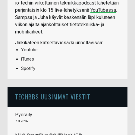
io-techin viikottainen tekniikkapodcast lähetetään
perjantaisin klo 15 live-lähetyksenä
YouTubessa
.
Sampsa ja Juha käyvät keskenään läpi kuluneen
viikon ajalta ajankohtaiset tietotekniikka- ja
mobiiliaiheet.
Jälkikäteen katseltavissa/kuunneltavissa:
Youtube
iTunes
Spotify
TECHBBS UUSIMMAT VIESTIT
Pyöräily
7.8.2026