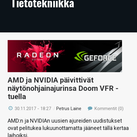
Tietotekniikka
ARTIKKELIT
VIDEOT
TECHBBS
TIETOA
HINTA.FI
KAUPPA
AMD ja NVIDIA päivittivät
VAIHDA TEEMA
näytönohjainajurinsa Doom VFR -
tuella
30.11.2017 - 18:27
/
Petrus Laine
Kommentit (0)
HAKU
AMD:n ja NVIDIAn uusien ajureiden uudistukset
ovat pelitukea lukuunottamatta jääneet tällä kertaa
laihoiksi.