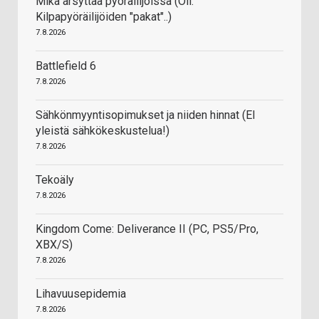
Mikä ärsyttää pyöräilijöissä (Oli:
Kilpapyöräilijöiden "pakat"..)
7.8.2026
Battlefield 6
7.8.2026
Sähkönmyyntisopimukset ja niiden hinnat (EI
yleistä sähkökeskustelua!)
7.8.2026
Tekoäly
7.8.2026
Kingdom Come: Deliverance II (PC, PS5/Pro,
XBX/S)
7.8.2026
Lihavuusepidemia
7.8.2026