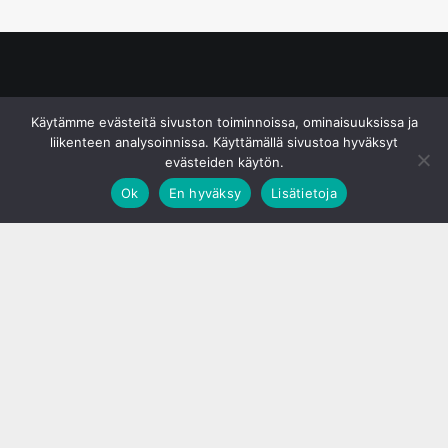
© S&J Media Oy
Käytämme evästeitä sivuston toiminnoissa, ominaisuuksissa ja
liikenteen analysoinnissa. Käyttämällä sivustoa hyväksyt
evästeiden käytön.
Ok
En hyväksy
Lisätietoja
;