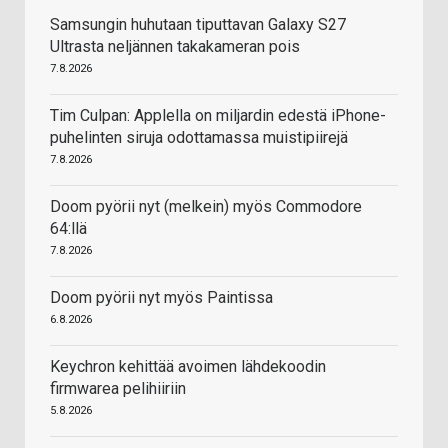
Samsungin huhutaan tiputtavan Galaxy S27
Ultrasta neljännen takakameran pois
7.8.2026
Tim Culpan: Applella on miljardin edestä iPhone-
puhelinten siruja odottamassa muistipiirejä
7.8.2026
Doom pyörii nyt (melkein) myös Commodore
64:llä
7.8.2026
Doom pyörii nyt myös Paintissa
6.8.2026
Keychron kehittää avoimen lähdekoodin
firmwarea pelihiiriin
5.8.2026