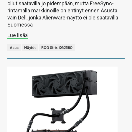
ollut saatavilla jo pidempään, mutta FreeSync-
rintamalla markkinoille on ehtinyt ennen Asusta
vain Dell, jonka Alienware-näyttö ei ole saatavilla
Suomessa
Lue lisää
Asus
Näytöt
ROG Strix XG258Q