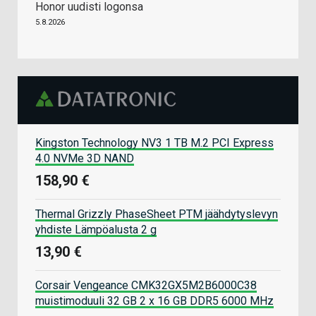
Honor uudisti logonsa
5.8.2026
Kingston Technology NV3 1 TB M.2 PCI Express
4.0 NVMe 3D NAND
158,90 €
Thermal Grizzly PhaseSheet PTM jäähdytyslevyn
yhdiste Lämpöalusta 2 g
13,90 €
Corsair Vengeance CMK32GX5M2B6000C38
muistimoduuli 32 GB 2 x 16 GB DDR5 6000 MHz