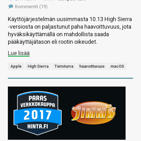
Kommentit (19)
Käyttöjärjestelmän uusimmasta 10.13 High Sierra
-versiosta on paljastunut paha haavoittuvuus, jota
hyväksikäyttämällä on mahdollista saada
pääkäyttäjätason eli rootin oikeudet.
Lue lisää
Apple
High Sierra
Tietoturva
haavoittuvuus
macOS