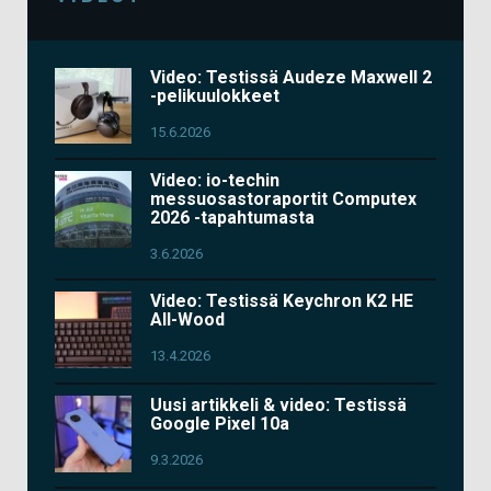
Video: Testissä Audeze Maxwell 2
-pelikuulokkeet
15.6.2026
Video: io-techin
messuosastoraportit Computex
2026 -tapahtumasta
3.6.2026
Video: Testissä Keychron K2 HE
All-Wood
13.4.2026
Uusi artikkeli & video: Testissä
Google Pixel 10a
9.3.2026