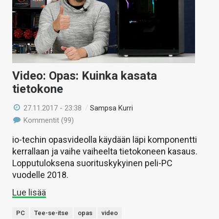
Video: Opas: Kuinka kasata
tietokone
27.11.2017 - 23:38
/
Sampsa Kurri
Kommentit (99)
io-techin opasvideolla käydään läpi komponentti
kerrallaan ja vaihe vaiheelta tietokoneen kasaus.
Lopputuloksena suorituskykyinen peli-PC
vuodelle 2018.
Lue lisää
PC
Tee-se-itse
opas
video