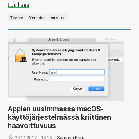
Lue lisää
Teosto
Youtube
musiikki
Applen uusimmassa macOS-
käyttöjärjestelmässä kriittinen
haavoittuvuus
29.11.2017 - 15:18
/
Sampsa Kurri