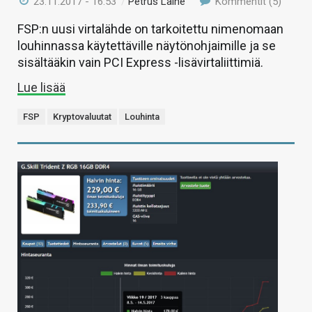
23.11.2017 - 16:53
/
Petrus Laine
Kommentit (5)
FSP:n uusi virtalähde on tarkoitettu nimenomaan
louhinnassa käytettäville näytönohjaimille ja se
sisältääkin vain PCI Express -lisävirtaliittimiä.
Lue lisää
FSP
Kryptovaluutat
Louhinta