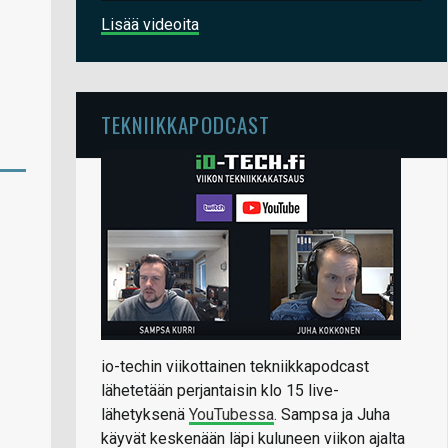
Lisää videoita
TEKNIIKKAPODCAST
io-techin viikottainen tekniikkapodcast
lähetetään perjantaisin klo 15 live-
lähetyksenä
YouTubessa
. Sampsa ja Juha
käyvät keskenään läpi kuluneen viikon ajalta