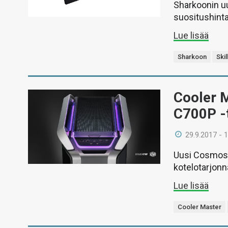
Sharkoonin u
suositushinta
Lue lisää
Sharkoon
Ski
Cooler 
C700P -
29.9.2017 - 
Uusi Cosmos C
kotelotarjonn
Lue lisää
Cooler Master