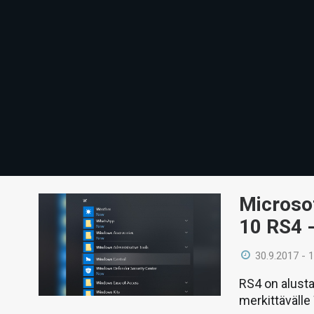
Microso
10 RS4 -
30.9.2017 - 
RS4 on alusta
merkittävälle