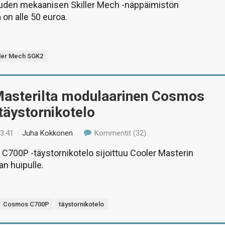
uden mekaanisen Skiller Mech -näppäimistön
 on alle 50 euroa.
ller Mech SGK2
Masterilta modulaarinen Cosmos
täystornikotelo
13:41
/
Juha Kokkonen
Kommentit (32)
700P -täystornikotelo sijoittuu Cooler Masterin
an huipulle.
Cosmos C700P
täystornikotelo