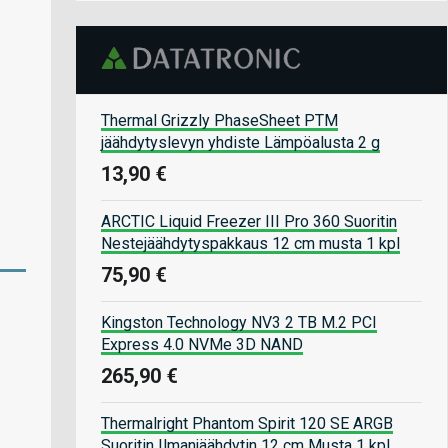
Thermal Grizzly PhaseSheet PTM
jäähdytyslevyn yhdiste Lämpöalusta 2 g
13,90 €
ARCTIC Liquid Freezer III Pro 360 Suoritin
Nestejäähdytyspakkaus 12 cm musta 1 kpl
75,90 €
Kingston Technology NV3 2 TB M.2 PCI
Express 4.0 NVMe 3D NAND
265,90 €
Thermalright Phantom Spirit 120 SE ARGB
Suoritin Ilmanjäähdytin 12 cm Musta 1 kpl