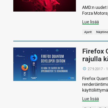
AMD:n uudet R
Forza Motorsp
Lue lisää
Ajurit
Näytöno
Firefox 
rajulla 
27.9.2017 - 
Firefox Quan
renderöintimo
käyttöliittymä
Lue lisää