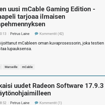
en uusi mCable Gaming Edition -
peli tarjoaa ilmaisen
npehmennyksen
20:13
/
Petrus Laine
Kommentit (42)
sijoittanut mCableen oman kuvaprosessorin, joka testien
taa lupauksensa.
t
Marseille
mCable
kaisi uudet Radeon Software 17.9.3
näytönohjaimilleen
18:52
/
Petrus Laine
Kommentit (1)