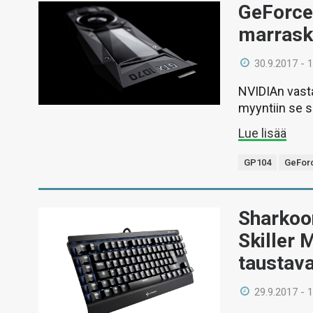
GeForce
marrask
30.9.2017 - 
NVIDIAn vasta
myyntiin se 
Lue lisää
GP104
GeForc
Sharkoo
Skiller 
taustava
29.9.2017 - 