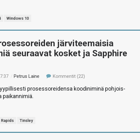
4
Windows 10
prosessoreiden järviteemaisia
iä seuraavat kosket ja Sapphire
17:37
/
Petrus Laine
Kommentit (22)
 tyypillisesti prosessoreidensa koodiniminä pohjois-
a paikannimiä.
 Rapids
Tinsley