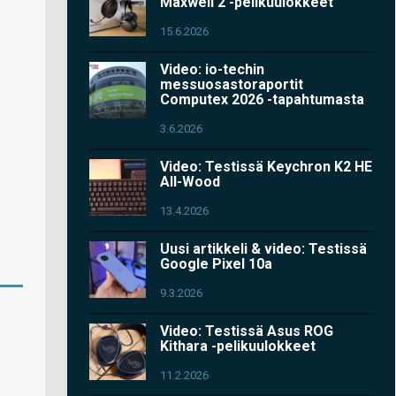
Maxwell 2 -pelikuulokkeet
15.6.2026
Video: io-techin
messuosastoraportit
Computex 2026 -tapahtumasta
3.6.2026
Video: Testissä Keychron K2 HE
All-Wood
13.4.2026
Uusi artikkeli & video: Testissä
Google Pixel 10a
9.3.2026
Video: Testissä Asus ROG
Kithara -pelikuulokkeet
11.2.2026