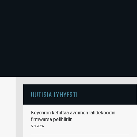
UUTISIA LYHYESTI
Keychron kehittää avoimen lähdekoodin
firmwarea pelihiiriin
5.8.2026