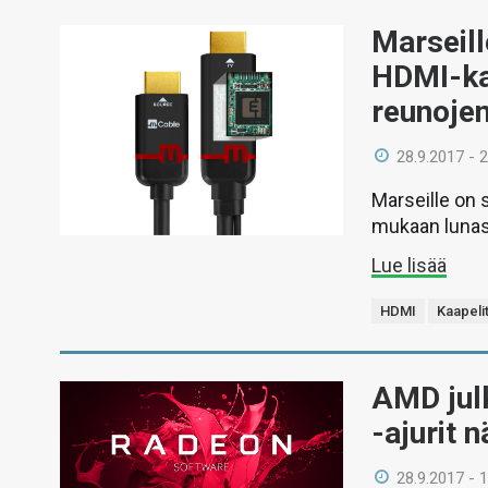
Marseill
HDMI-kaa
reunoje
28.9.2017 - 
Marseille on 
mukaan lunas
Lue lisää
HDMI
Kaapeli
AMD jul
-ajurit 
28.9.2017 - 