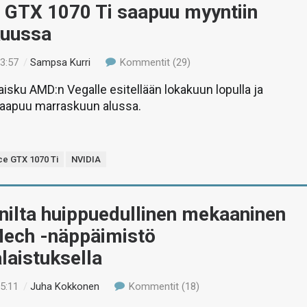
 GTX 1070 Ti saapuu myyntiin
uussa
13:57
/
Sampsa Kurri
Kommentit (29)
isku AMD:n Vegalle esitellään lokakuun lopulla ja
saapuu marraskuun alussa.
e GTX 1070 Ti
NVIDIA
nilta huippuedullinen mekaaninen
Mech -näppäimistö
laistuksella
15:11
/
Juha Kokkonen
Kommentit (18)