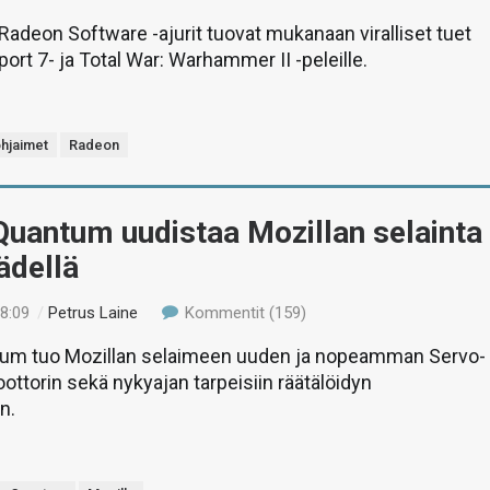
adeon Software -ajurit tuovat mukanaan viralliset tuet
ort 7- ja Total War: Warhammer II -peleille.
hjaimet
Radeon
Quantum uudistaa Mozillan selainta
kädellä
18:09
/
Petrus Laine
Kommentit (159)
tum tuo Mozillan selaimeen uuden ja nopeamman Servo-
ottorin sekä nykyajan tarpeisiin räätälöidyn
n.