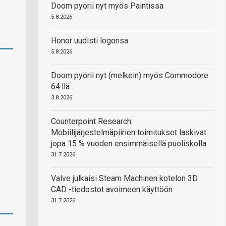
Doom pyörii nyt myös Paintissa
5.8.2026
Honor uudisti logonsa
5.8.2026
Doom pyörii nyt (melkein) myös Commodore
64:llä
3.8.2026
Counterpoint Research:
Mobiilijärjestelmäpiirien toimitukset laskivat
jopa 15 % vuoden ensimmäisellä puoliskolla
31.7.2026
Valve julkaisi Steam Machinen kotelon 3D
CAD -tiedostot avoimeen käyttöön
31.7.2026