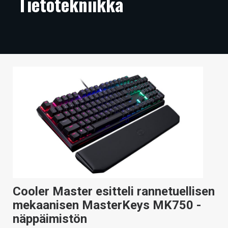
Tietotekniikka
ARTIKKELIT
VIDEOT
TECHBBS
TIETOA
HINTA.FI
KAUPPA
VAIHDA TEEMA
Cooler Master esitteli rannetuellisen
HAKU
mekaanisen MasterKeys MK750 -
näppäimistön