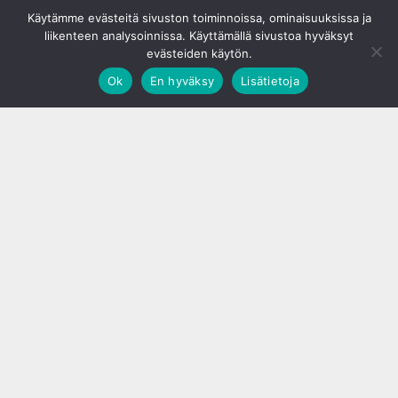
© S&J Media Oy
Käytämme evästeitä sivuston toiminnoissa, ominaisuuksissa ja
liikenteen analysoinnissa. Käyttämällä sivustoa hyväksyt
evästeiden käytön.
Ok
En hyväksy
Lisätietoja
;