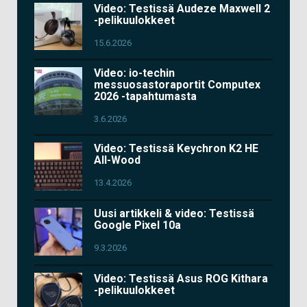
Video: Testissä Audeze Maxwell 2
-pelikuulokkeet
15.6.2026
Video: io-techin
messuosastoraportit Computex
2026 -tapahtumasta
3.6.2026
Video: Testissä Keychron K2 HE
All-Wood
13.4.2026
Uusi artikkeli & video: Testissä
Google Pixel 10a
9.3.2026
Video: Testissä Asus ROG Kithara
-pelikuulokkeet