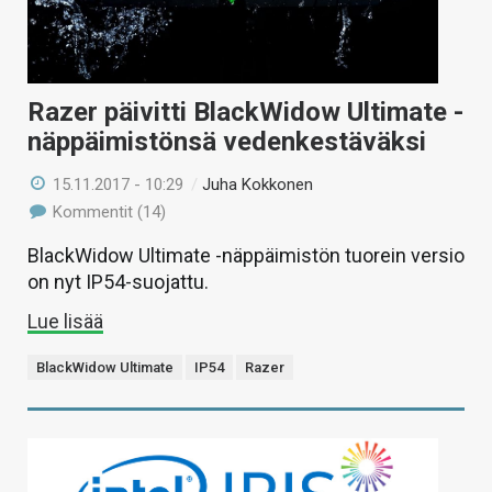
Razer päivitti BlackWidow Ultimate -
näppäimistönsä vedenkestäväksi
15.11.2017 - 10:29
/
Juha Kokkonen
Kommentit (14)
BlackWidow Ultimate -näppäimistön tuorein versio
on nyt IP54-suojattu.
Lue lisää
BlackWidow Ultimate
IP54
Razer