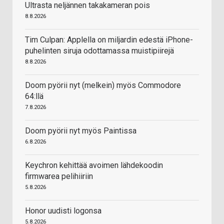
Ultrasta neljännen takakameran pois
8.8.2026
Tim Culpan: Applella on miljardin edestä iPhone-
puhelinten siruja odottamassa muistipiirejä
8.8.2026
Doom pyörii nyt (melkein) myös Commodore
64:llä
7.8.2026
Doom pyörii nyt myös Paintissa
6.8.2026
Keychron kehittää avoimen lähdekoodin
firmwarea pelihiiriin
5.8.2026
Honor uudisti logonsa
5.8.2026