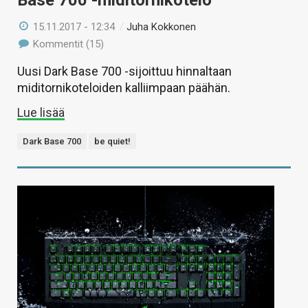
15.11.2017 - 12:34
/
Juha Kokkonen
Kommentit (15)
Uusi Dark Base 700 -sijoittuu hinnaltaan
miditornikoteloiden kalliimpaan päähän.
Lue lisää
Dark Base 700
be quiet!