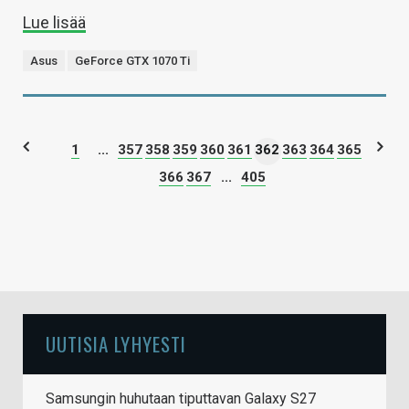
Lue lisää
Asus
GeForce GTX 1070 Ti
1
...
357
358
359
360
361
362
363
364
365
366
367
...
405
UUTISIA LYHYESTI
Samsungin huhutaan tiputtavan Galaxy S27