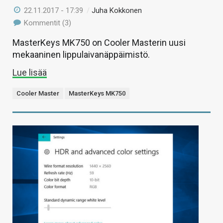
22.11.2017 - 17:39
/
Juha Kokkonen
Kommentit (3)
MasterKeys MK750 on Cooler Masterin uusi
mekaaninen lippulaivanäppäimistö.
Lue lisää
Cooler Master
MasterKeys MK750