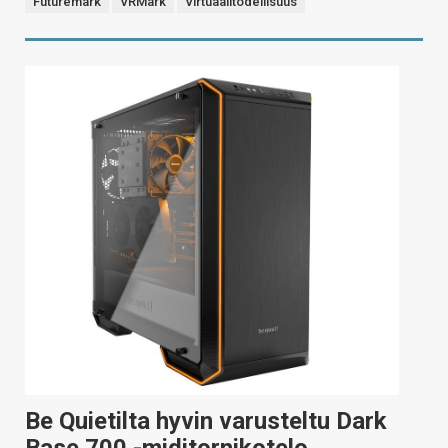
Futuremark
VRMark
Virtuaalitodellisuus
Be Quietilta hyvin varusteltu Dark
Base 700 -miditornikotelo