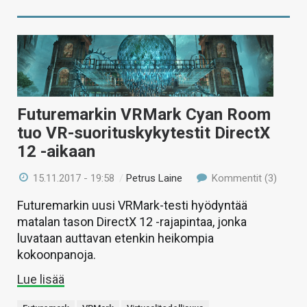
Futuremarkin VRMark Cyan Room
tuo VR-suorituskykytestit DirectX
12 -aikaan
15.11.2017 - 19:58
/
Petrus Laine
Kommentit (3)
Futuremarkin uusi VRMark-testi hyödyntää
matalan tason DirectX 12 -rajapintaa, jonka
luvataan auttavan etenkin heikompia
kokoonpanoja.
Lue lisää