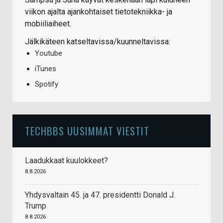
viikon ajalta ajankohtaiset tietotekniikka- ja
mobiiliaiheet.
Jälkikäteen katseltavissa/kuunneltavissa:
Youtube
iTunes
Spotify
TECHBBS UUSIMMAT VIESTIT
Laadukkaat kuulokkeet?
8.8.2026
Yhdysvaltain 45. ja 47. presidentti Donald J.
Trump
8.8.2026