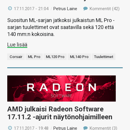
17.11.2017 - 21:04
/
Petrus Laine
Kommentit (42)
Suositun ML-sarjan jatkoksi julkaistun ML Pro -
sarjan tuulettimet ovat saatavilla sekä 120 että
140 mm:n kokoisina.
Lue lisää
Corsair
ML Pro
ML120 Pro
ML140 Pro
Tuulettimet
AMD julkaisi Radeon Software
17.11.2 -ajurit näytönohjaimilleen
17.11.2017 - 19:48
/
Petrus Laine
Kommentit (3)