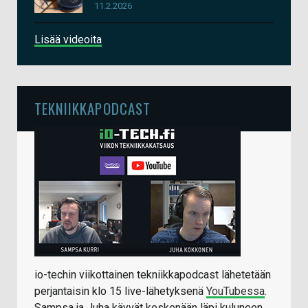
11.2.2026
Lisää videoita
TEKNIIKKAPODCAST
io-techin viikottainen tekniikkapodcast lähetetään
perjantaisin klo 15 live-lähetyksenä
YouTubessa
.
Sampsa ja Juha käyvät keskenään läpi kuluneen