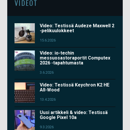
VIDEOT
Video: Testissä Audeze Maxwell 2
-pelikuulokkeet
15.6.2026
Video: io-techin
messuosastoraportit Computex
2026 -tapahtumasta
3.6.2026
Video: Testissä Keychron K2 HE
All-Wood
13.4.2026
Uusi artikkeli & video: Testissä
Google Pixel 10a
9.3.2026