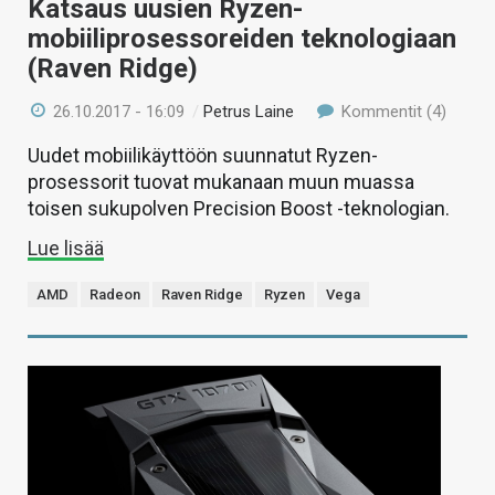
Katsaus uusien Ryzen-
mobiiliprosessoreiden teknologiaan
(Raven Ridge)
26.10.2017 - 16:09
/
Petrus Laine
Kommentit (4)
Uudet mobiilikäyttöön suunnatut Ryzen-
prosessorit tuovat mukanaan muun muassa
toisen sukupolven Precision Boost -teknologian.
Lue lisää
AMD
Radeon
Raven Ridge
Ryzen
Vega