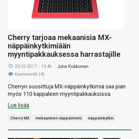
Cherry tarjoaa mekaanisia MX-
näppäinkytkimiään
myyntipakkauksessa harrastajille
25.10.2017 - 13:46
/
Juha Kokkonen
Kommentit (4)
Cherryn suosittuja MX-näppäinkytkimiä saa pian
myös 110 kappaleen myyntipakkauksissa.
Lue lisää
Cherry MX
mekaaninen näppäimistö
näppäinkytkin