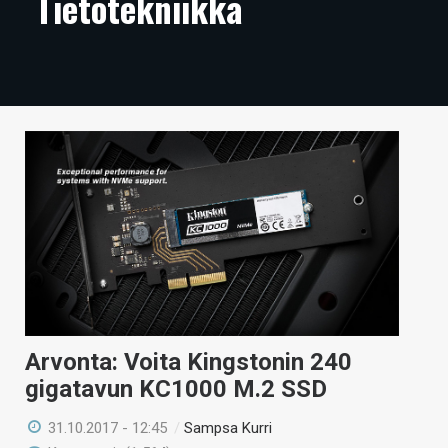
Tietotekniikka
ARTIKKELIT
VIDEOT
TECHBBS
TIETOA
HINTA.FI
KAUPPA
VAIHDA TEEMA
Arvonta: Voita Kingstonin 240
HAKU
gigatavun KC1000 M.2 SSD
31.10.2017 - 12:45
/
Sampsa Kurri