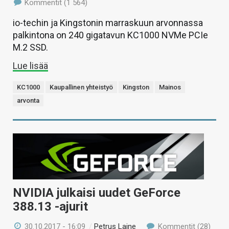
Kommentit (1 564)
io-techin ja Kingstonin marraskuun arvonnassa
palkintona on 240 gigatavun KC1000 NVMe PCIe
M.2 SSD.
Lue lisää
KC1000
Kaupallinen yhteistyö
Kingston
Mainos
arvonta
NVIDIA julkaisi uudet GeForce
388.13 -ajurit
30.10.2017 - 16:09
/
Petrus Laine
Kommentit (28)