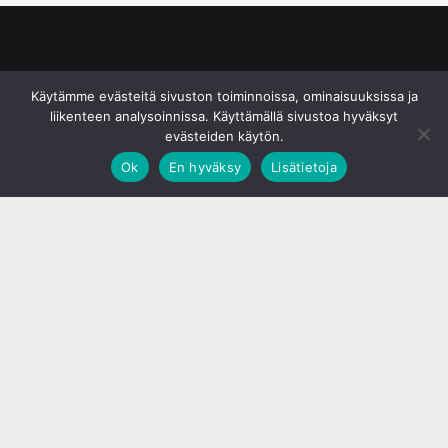
© S&J Media Oy
Käytämme evästeitä sivuston toiminnoissa, ominaisuuksissa ja
liikenteen analysoinnissa. Käyttämällä sivustoa hyväksyt
evästeiden käytön.
Ok
En hyväksy
Lisätietoja
;