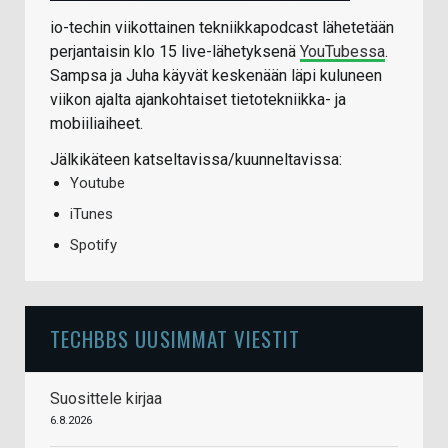
io-techin viikottainen tekniikkapodcast lähetetään
perjantaisin klo 15 live-lähetyksenä
YouTubessa
.
Sampsa ja Juha käyvät keskenään läpi kuluneen
viikon ajalta ajankohtaiset tietotekniikka- ja
mobiiliaiheet.
Jälkikäteen katseltavissa/kuunneltavissa:
Youtube
iTunes
Spotify
TECHBBS UUSIMMAT VIESTIT
Suosittele kirjaa
6.8.2026