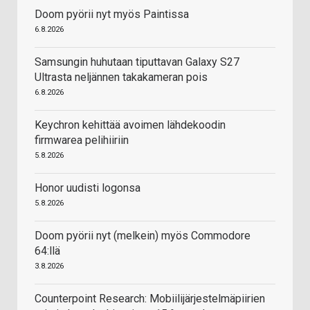
Doom pyörii nyt myös Paintissa
6.8.2026
Samsungin huhutaan tiputtavan Galaxy S27
Ultrasta neljännen takakameran pois
6.8.2026
Keychron kehittää avoimen lähdekoodin
firmwarea pelihiiriin
5.8.2026
Honor uudisti logonsa
5.8.2026
Doom pyörii nyt (melkein) myös Commodore
64:llä
3.8.2026
Counterpoint Research: Mobiilijärjestelmäpiirien