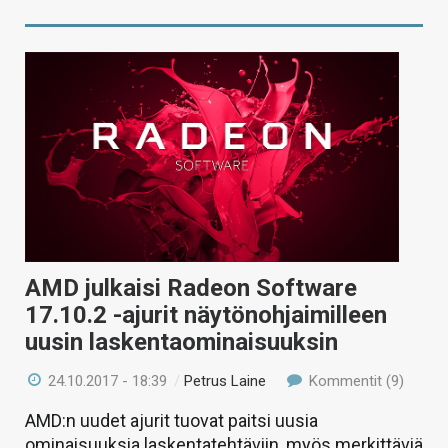
AMD julkaisi Radeon Software
17.10.2 -ajurit näytönohjaimilleen
uusin laskentaominaisuuksin
24.10.2017 - 18:39
/
Petrus Laine
Kommentit (9)
AMD:n uudet ajurit tuovat paitsi uusia
ominaisuuksia laskentatehtäviin, myös merkittäviä