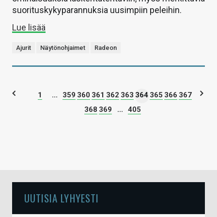
suorituskykyparannuksia uusimpiin peleihin.
Lue lisää
Ajurit
Näytönohjaimet
Radeon
1
...
359
360
361
362
363
364
365
366
367
368
369
...
405
UUTISIA LYHYESTI