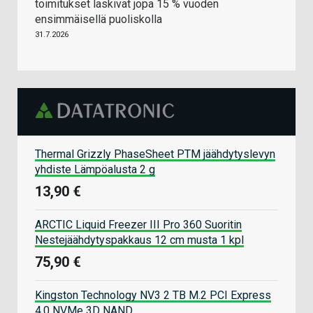
toimitukset laskivat jopa 15 % vuoden
ensimmäisellä puoliskolla
31.7.2026
Thermal Grizzly PhaseSheet PTM jäähdytyslevyn
yhdiste Lämpöalusta 2 g
13,90 €
ARCTIC Liquid Freezer III Pro 360 Suoritin
Nestejäähdytyspakkaus 12 cm musta 1 kpl
75,90 €
Kingston Technology NV3 2 TB M.2 PCI Express
4.0 NVMe 3D NAND