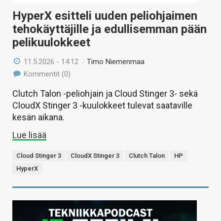
HyperX esitteli uuden peliohjaimen
tehokäyttäjille ja edullisemman pään
pelikuulokkeet
11.5.2026 - 14:12
/
Timo Niemenmaa
Kommentit (0)
Clutch Talon -peliohjain ja Cloud Stinger 3- sekä
CloudX Stinger 3 -kuulokkeet tulevat saataville
kesän aikana.
Lue lisää
Cloud Stinger 3
CloudX Stinger 3
Clutch Talon
HP
HyperX