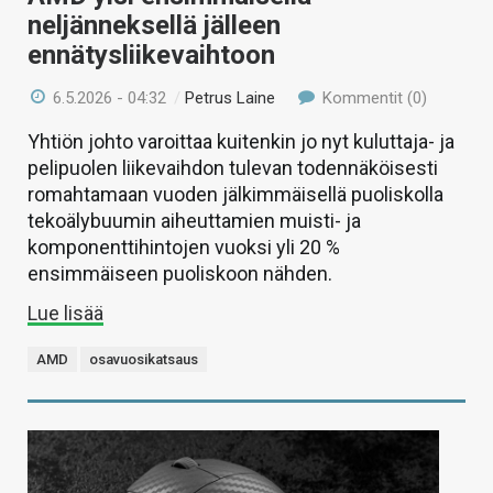
neljänneksellä jälleen
ennätysliikevaihtoon
6.5.2026 - 04:32
/
Petrus Laine
Kommentit (0)
Yhtiön johto varoittaa kuitenkin jo nyt kuluttaja- ja
pelipuolen liikevaihdon tulevan todennäköisesti
romahtamaan vuoden jälkimmäisellä puoliskolla
tekoälybuumin aiheuttamien muisti- ja
komponenttihintojen vuoksi yli 20 %
ensimmäiseen puoliskoon nähden.
Lue lisää
AMD
osavuosikatsaus