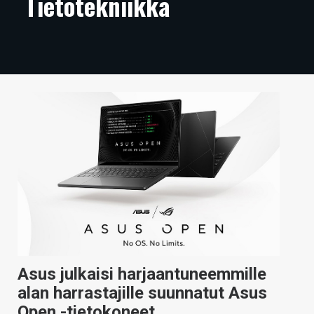
Tietotekniikka
ARTIKKELIT
VIDEOT
TECHBBS
TIETOA
HINTA.FI
KAUPPA
VAIHDA TEEMA
HAKU
Asus julkaisi harjaantuneemmille
alan harrastajille suunnatut Asus
Open -tietokoneet