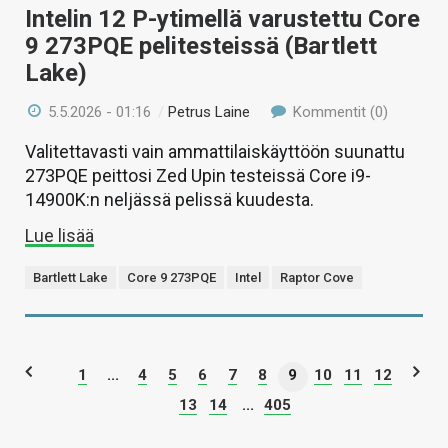
Intelin 12 P-ytimellä varustettu Core
9 273PQE pelitesteissä (Bartlett
Lake)
5.5.2026 - 01:16
/
Petrus Laine
Kommentit (0)
Valitettavasti vain ammattilaiskäyttöön suunattu
273PQE peittosi Zed Upin testeissä Core i9-
14900K:n neljässä pelissä kuudesta.
Lue lisää
Bartlett Lake
Core 9 273PQE
Intel
Raptor Cove
1
...
4
5
6
7
8
9
10
11
12
13
14
...
405