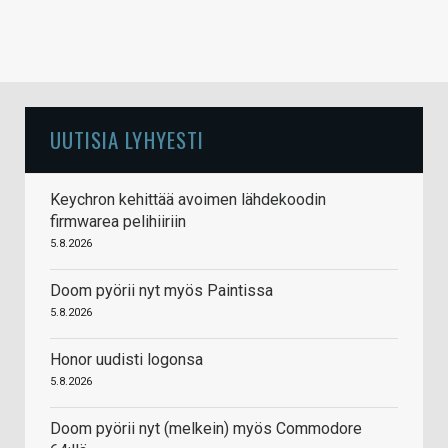
UUTISIA LYHYESTI
Keychron kehittää avoimen lähdekoodin
firmwarea pelihiiriin
5.8.2026
Doom pyörii nyt myös Paintissa
5.8.2026
Honor uudisti logonsa
5.8.2026
Doom pyörii nyt (melkein) myös Commodore