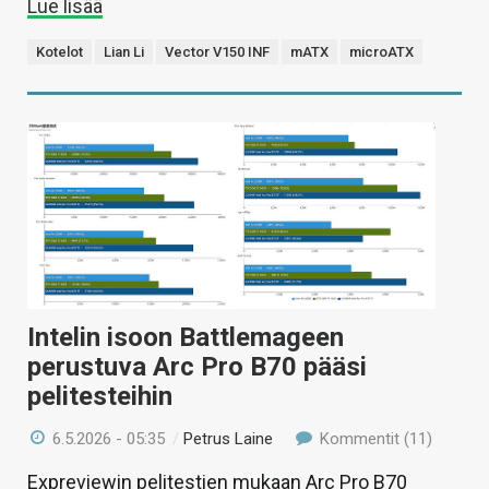
Lue lisää
Kotelot
Lian Li
Vector V150 INF
mATX
microATX
Intelin isoon Battlemageen
perustuva Arc Pro B70 pääsi
pelitesteihin
6.5.2026 - 05:35
/
Petrus Laine
Kommentit (11)
Expreviewin pelitestien mukaan Arc Pro B70