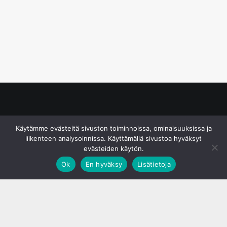
© S&J Media Oy
Käytämme evästeitä sivuston toiminnoissa, ominaisuuksissa ja
liikenteen analysoinnissa. Käyttämällä sivustoa hyväksyt
evästeiden käytön.
Ok
En hyväksy
Lisätietoja
;