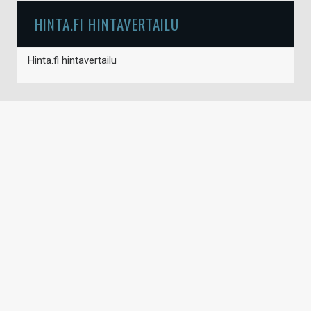
HINTA.FI HINTAVERTAILU
Hinta.fi hintavertailu