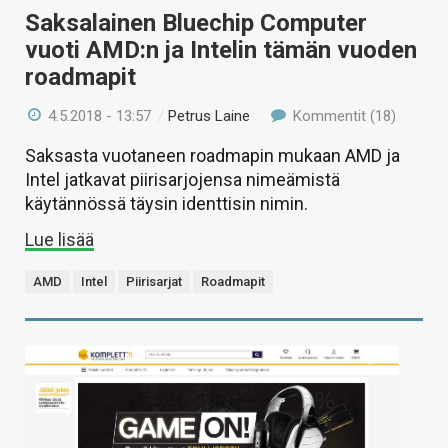
Saksalainen Bluechip Computer
vuoti AMD:n ja Intelin tämän vuoden
roadmapit
4.5.2018 - 13:57
/
Petrus Laine
Kommentit (18)
Saksasta vuotaneen roadmapin mukaan AMD ja
Intel jatkavat piirisarjojensa nimeämistä
käytännössä täysin identtisin nimin.
Lue lisää
AMD
Intel
Piirisarjat
Roadmapit