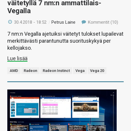
väitetyllä 7 nm:n ammattilais-
Vegalla
30.4.2018 - 18:52
/
Petrus Laine
Kommentit (10)
7 nm:n Vegalla ajetuiksi väitetyt tulokset lupailevat
merkittävästi parantunutta suorituskykyä per
kellojakso.
Lue lisää
AMD
Radeon
Radeon Instinct
Vega
Vega 20