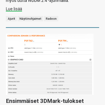
myös uutta WDDM 2.4 -ajurimallia.
Lue lisää
Ajurit
Näytönohjaimet
Radeon
Ensimmäiset 3DMark-tulokset