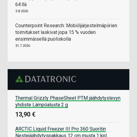
64:llä
3.8.2026
Counterpoint Research: Mobiilijärjestelmäpiirien
toimitukset laskivat jopa 15 % vuoden
ensimmäisellä puoliskolla
31.7.2026
Thermal Grizzly PhaseSheet PTM jäähdytyslevyn
yhdiste Lämpöalusta 2 g
13,90 €
ARCTIC Liquid Freezer III Pro 360 Suoritin
Nestejäähdytyspakkaus 12 cm musta 1 kpl