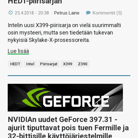
HEDT-piirisarjan
25.4.2018 - 20:38
/
Petrus Laine
Kommentit (5)
Intelin uusi X399-piirisarja on vielä suurimmalti
osin mysteeri, mutta sen tiedetään tukevan
nykyisiä Skylake-X-prosessoreita.
Lue lisää
HEDT
Intel
Piirisarjat
X399
Z390
NVIDIAn uudet GeForce 397.31 -
ajurit tiputtavat pois tuen Fermille ja
32-bittisille käyttöjärjestelmille