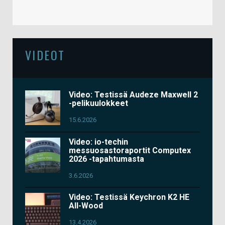
VIDEOT
Video: Testissä Audeze Maxwell 2
-pelikuulokkeet
15.6.2026
Video: io-techin
messuosastoraportit Computex
2026 -tapahtumasta
3.6.2026
Video: Testissä Keychron K2 HE
All-Wood
13.4.2026