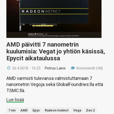
AMD päivitti 7 nanometrin
kuulumisia: Vegat jo yhtiön käsissä,
Epycit aikataulussa
26.4.2018 - 16:23
/
Petrus Laine
Kommentit (44)
AMD varmisti tulevansa valmistuttamaan 7
nanometrin Vegoja sekä GlobalFoundries:lla että
TSMC:llä.
Lue lisää
7 nm
AMD
Epyc
Radeon Instinct
Vega
Zen 2