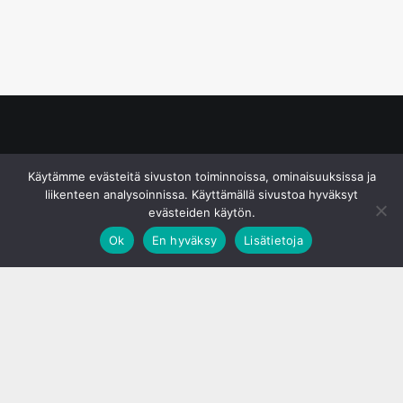
© S&J Media Oy
Käytämme evästeitä sivuston toiminnoissa, ominaisuuksissa ja
liikenteen analysoinnissa. Käyttämällä sivustoa hyväksyt
evästeiden käytön.
Ok
En hyväksy
Lisätietoja
;