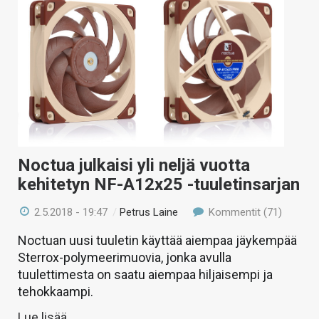
Noctua julkaisi yli neljä vuotta
kehitetyn NF-A12x25 -tuuletinsarjan
2.5.2018 - 19:47
/
Petrus Laine
Kommentit (71)
Noctuan uusi tuuletin käyttää aiempaa jäykempää
Sterrox-polymeerimuovia, jonka avulla
tuulettimesta on saatu aiempaa hiljaisempi ja
tehokkaampi.
Lue lisää