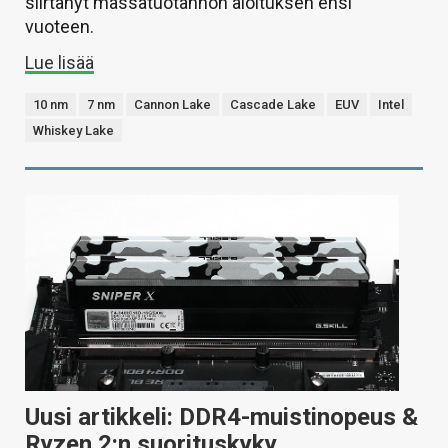
siirtänyt massatuotannon aloituksen ensi
vuoteen.
Lue lisää
10 nm
7 nm
Cannon Lake
Cascade Lake
EUV
Intel
Whiskey Lake
Uusi artikkeli: DDR4-muistinopeus &
Ryzen 2:n suorituskyky