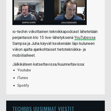
io-techin viikottainen tekniikkapodcast lähetetään
perjantaisin klo 15 live-lähetyksenä
YouTubessa
.
Sampsa ja Juha käyvät keskenään läpi kuluneen
viikon ajalta ajankohtaiset tietotekniikka- ja
mobiiliaiheet.
Jälkikäteen katseltavissa/kuunneltavissa:
Youtube
iTunes
Spotify
TECHBBS UUSIMMAT VIESTIT