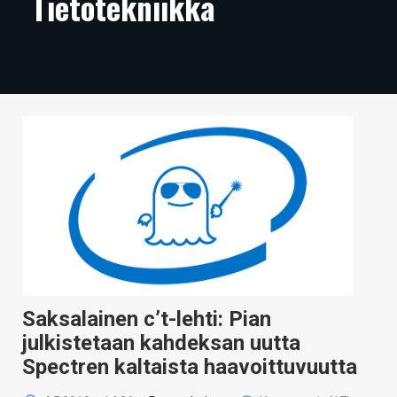
Tietotekniikka
ARTIKKELIT
VIDEOT
TECHBBS
TIETOA
HINTA.FI
KAUPPA
VAIHDA TEEMA
Saksalainen c’t-lehti: Pian
HAKU
julkistetaan kahdeksan uutta
Spectren kaltaista haavoittuvuutta