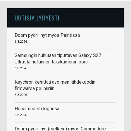
UUTISIA LYHYESTI
Doom pyörii nyt myös Paintissa
6.8.2026
Samsungin huhutaan tiputtavan Galaxy S27
Ultrasta neljännen takakameran pois
6.8.2026
Keychron kehittää avoimen lähdekoodin
firmwarea pelihiiriin
5.8.2026
Honor uudisti logonsa
5.8.2026
Doom pyörii nyt (melkein) myös Commodore