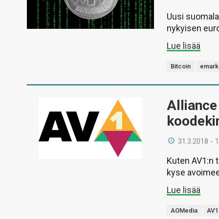
Uusi suomalai
nykyisen eur
Lue lisää
Bitcoin
emark
Alliance
koodeki
31.3.2018 - 
Kuten AV1:n t
kyse avoimee
Lue lisää
AOMedia
AV1