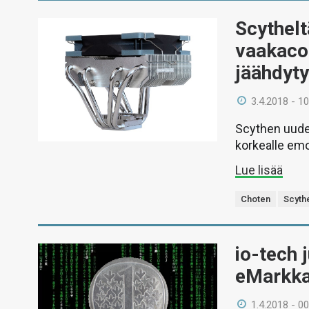
Scythelt
vaakaco
jäähdyt
3.4.2018 - 10
Scythen uude
korkealle emo
Lue lisää
Choten
Scyth
io-tech 
eMarkka
1.4.2018 - 00