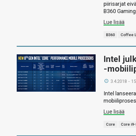
piirisarjat ei
B360 Gaming 
Lue lisää
B360
Coffee 
Intel ju
-mobiili
3.4.2018 - 15
Intel lanseera
mobiiliprosess
Lue lisää
Core
Core i9