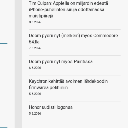
Tim Culpan: Applella on miljardin edestä
iPhone-puhelinten siruja odottamassa
muistipiirejä
8.8.2026
Doom pyörii nyt (melkein) myös Commodore
64:llä
7.8.2026
Doom pyörii nyt myös Paintissa
6.8.2026
Keychron kehittää avoimen lähdekoodin
firmwarea pelihiiriin
5.8.2026
Honor uudisti logonsa
5.8.2026