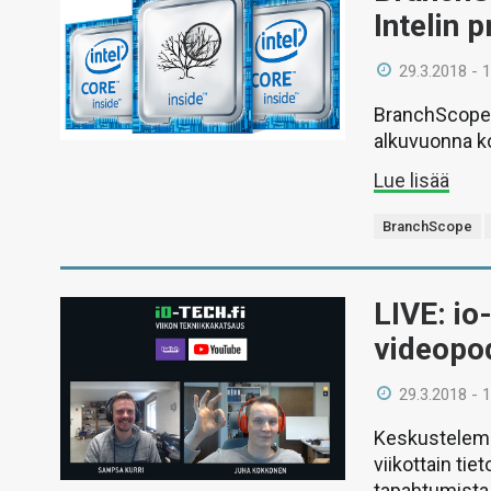
Intelin 
29.3.2018 - 
BranchScope 
alkuvuonna k
Lue lisää
BranchScope
LIVE: io
videopo
29.3.2018 - 
Keskustelemm
viikottain ti
tapahtumista