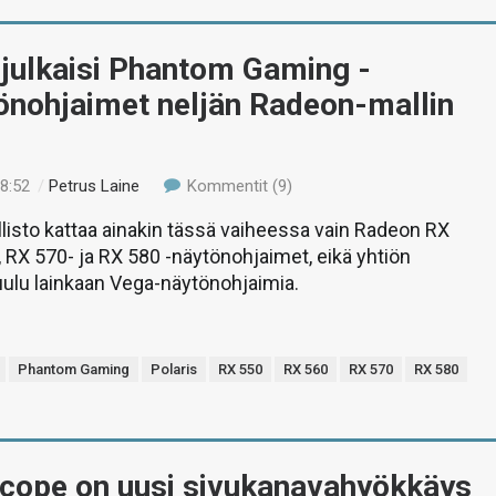
julkaisi Phantom Gaming -
önohjaimet neljän Radeon-mallin
18:52
/
Petrus Laine
Kommentit (9)
isto kattaa ainakin tässä vaiheessa vain Radeon RX
, RX 570- ja RX 580 -näytönohjaimet, eikä yhtiön
uulu lainkaan Vega-näytönohjaimia.
Phantom Gaming
Polaris
RX 550
RX 560
RX 570
RX 580
cope on uusi sivukanavahyökkäys