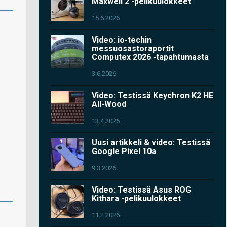
Maxwell 2 -pelikuulokkeet
15.6.2026
Video: io-techin
messuosastoraportit
Computex 2026 -tapahtumasta
3.6.2026
Video: Testissä Keychron K2 HE
All-Wood
13.4.2026
Uusi artikkeli & video: Testissä
Google Pixel 10a
9.3.2026
Video: Testissä Asus ROG
Kithara -pelikuulokkeet
11.2.2026