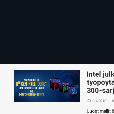
Intel ju
työpöyt
300-sarj
3.4.2018 - 18
Uudet mallit 