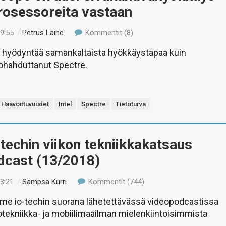
prosessoreita vastaan
19:55
/
Petrus Laine
Kommentit (8)
hyödyntää samankaltaista hyökkäystapaa kuin
ohahduttanut Spectre.
Haavoittuvuudet
Intel
Spectre
Tietoturva
-techin viikon tekniikkakatsaus
dcast (13/2018)
13:21
/
Sampsa Kurri
Kommentit (744)
e io-techin suorana lähetettävässä videopodcastissa
etotekniikka- ja mobiilimaailman mielenkiintoisimmista
.