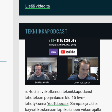
Lisää videoita
TEKNIIKKAPODCAST
io-techin viikottainen tekniikkapodcast
lähetetään perjantaisin klo 15 live-
lähetyksenä
YouTubessa
. Sampsa ja Juha
käyvät keskenään läpi kuluneen viikon ajalta