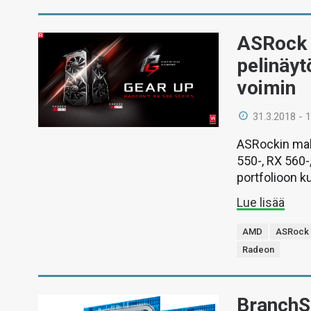
ASRock 
pelinäyt
voimin
31.3.2018 - 
ASRockin mall
550-, RX 560-
portfolioon k
Lue lisää
AMD
ASRock
Radeon
BranchS