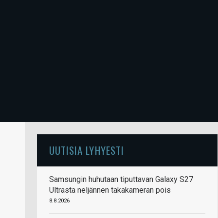
UUTISIA LYHYESTI
Samsungin huhutaan tiputtavan Galaxy S27
Ultrasta neljännen takakameran pois
8.8.2026