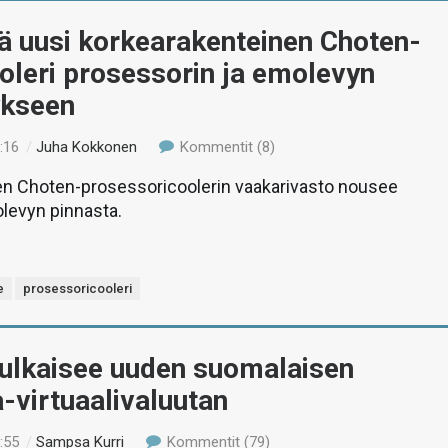
ä uusi korkearakenteinen Choten-
oleri prosessorin ja emolevyn
ykseen
:16
/
Juha Kokkonen
Kommentit (8)
n Choten-prosessoricoolerin vaakarivasto nousee
levyn pinnasta.
e
prosessoricooleri
julkaisee uuden suomalaisen
-virtuaalivaluutan
:55
/
Sampsa Kurri
Kommentit (79)