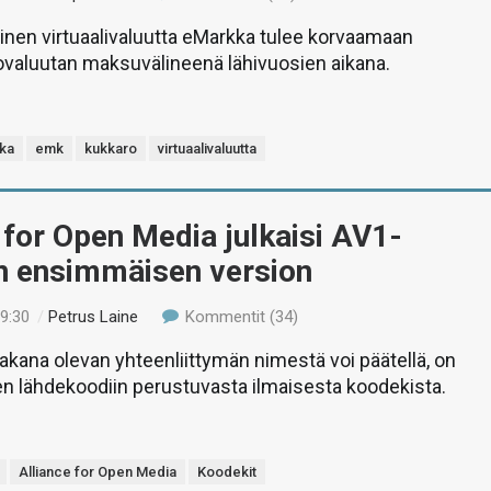
nen virtuaalivaluutta eMarkka tulee korvaamaan
ovaluutan maksuvälineenä lähivuosien aikana.
ka
emk
kukkaro
virtuaalivaluutta
 for Open Media julkaisi AV1-
n ensimmäisen version
19:30
/
Petrus Laine
Kommentit (34)
akana olevan yhteenliittymän nimestä voi päätellä, on
n lähdekoodiin perustuvasta ilmaisesta koodekista.
Alliance for Open Media
Koodekit