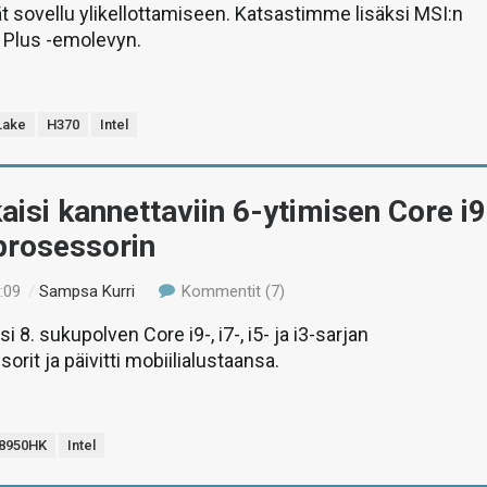
vät sovellu ylikellottamiseen. Katsastimme lisäksi MSI:n
Plus -emolevyn.
Lake
H370
Intel
lkaisi kannettaviin 6-ytimisen Core i9
prosessorin
:09
/
Sampsa Kurri
Kommentit (7)
si 8. sukupolven Core i9-, i7-, i5- ja i3-sarjan
orit ja päivitti mobiilialustaansa.
-8950HK
Intel