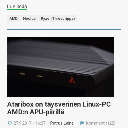
Lue lisää
AMD
Noctua
Ryzen Threadripper
Ataribox on täysverinen Linux-PC
AMD:n APU-piirillä
27.9.2017 - 16:27
/
Petrus Laine
Kommentit (22)