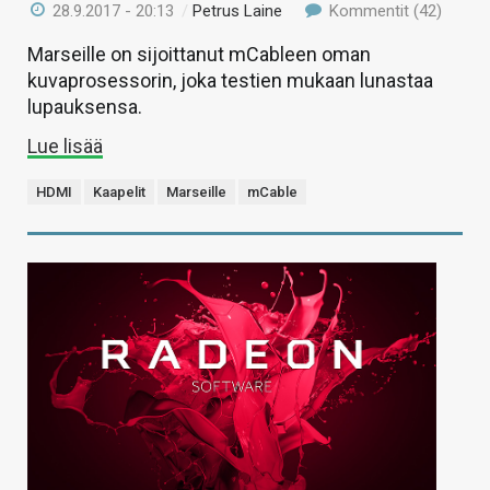
28.9.2017 - 20:13
/
Petrus Laine
Kommentit (42)
Marseille on sijoittanut mCableen oman
kuvaprosessorin, joka testien mukaan lunastaa
lupauksensa.
Lue lisää
HDMI
Kaapelit
Marseille
mCable