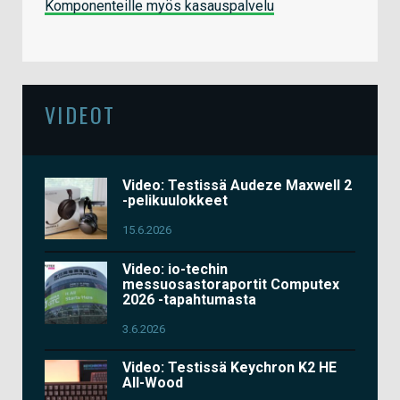
Komponenteille myös kasauspalvelu
VIDEOT
Video: Testissä Audeze Maxwell 2
-pelikuulokkeet
15.6.2026
Video: io-techin
messuosastoraportit Computex
2026 -tapahtumasta
3.6.2026
Video: Testissä Keychron K2 HE
All-Wood