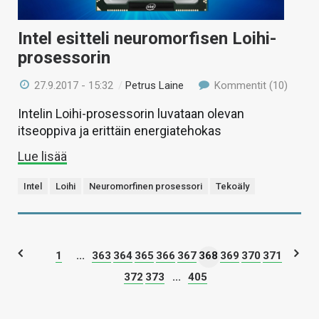
Intel esitteli neuromorfisen Loihi-
prosessorin
27.9.2017 - 15:32
/
Petrus Laine
Kommentit (10)
Intelin Loihi-prosessorin luvataan olevan
itseoppiva ja erittäin energiatehokas
Lue lisää
Intel
Loihi
Neuromorfinen prosessori
Tekoäly
1
...
363
364
365
366
367
368
369
370
371
372
373
...
405