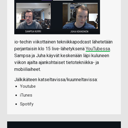
io-techin viikottainen tekniikkapodcast lähetetään
perjantaisin klo 15 live-lähetyksenä
YouTubessa
.
Sampsa ja Juha käyvät keskenään läpi kuluneen
viikon ajalta ajankohtaiset tietotekniikka- ja
mobiiliaiheet.
Jälkikäteen katseltavissa/kuunneltavissa:
Youtube
iTunes
Spotify