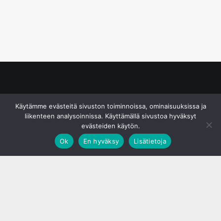
© S&J Media Oy
Käytämme evästeitä sivuston toiminnoissa, ominaisuuksissa ja
liikenteen analysoinnissa. Käyttämällä sivustoa hyväksyt
evästeiden käytön.
Ok
En hyväksy
Lisätietoja
;