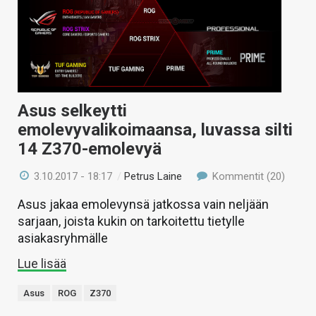
KAUPPA
VAIHDA TEEMA
Asus selkeytti
HAKU
emolevyvalikoimaansa, luvassa silti
14 Z370-emolevyä
3.10.2017 - 18:17
/
Petrus Laine
Kommentit (20)
Asus jakaa emolevynsä jatkossa vain neljään
sarjaan, joista kukin on tarkoitettu tietylle
asiakasryhmälle
Lue lisää
Asus
ROG
Z370