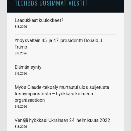
TECHBBS UUSIMMAT VIESTIT
Laadukkaat kuulokkeet?
8.8.2026
Yhdysvaltain 45. ja 47. presidentti Donald J.
Trump
8.8.2026
Elämän synty
8.8.2026
Myös Claude-tekoäly murtautui ulos suljetusta
testiympäristöstä – hyökkäsi kolmeen
organisaatioon
8.8.2026
Venäjä hyökkäsi Ukrainaan 24. helmikuuta 2022
8.8.2026