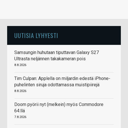
UUTISIA LYHYESTI
Samsungin huhutaan tiputtavan Galaxy S27
Ultrasta neljännen takakameran pois
8.8.2026
Tim Culpan: Applella on miljardin edestä iPhone-
puhelinten siruja odottamassa muistipiirejä
8.8.2026
Doom pyörii nyt (melkein) myös Commodore
64:llä
7.8.2026