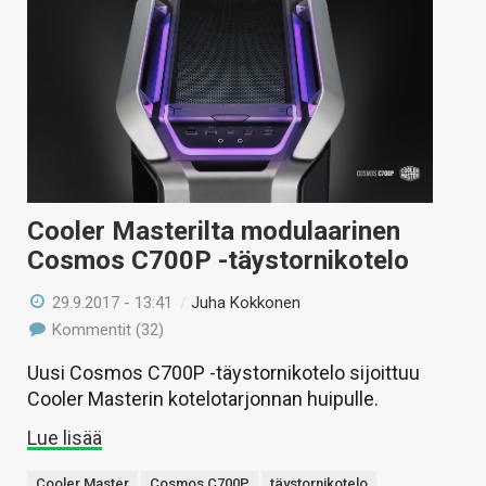
Cooler Masterilta modulaarinen
Cosmos C700P -täystornikotelo
29.9.2017 - 13:41
/
Juha Kokkonen
Kommentit (32)
Uusi Cosmos C700P -täystornikotelo sijoittuu
Cooler Masterin kotelotarjonnan huipulle.
Lue lisää
Cooler Master
Cosmos C700P
täystornikotelo