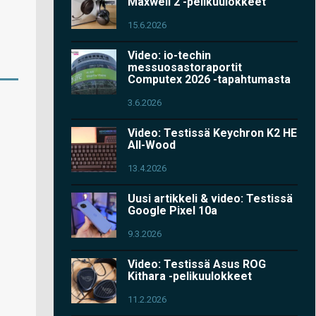
Maxwell 2 -pelikuulokkeet
15.6.2026
Video: io-techin
messuosastoraportit
Computex 2026 -tapahtumasta
3.6.2026
Video: Testissä Keychron K2 HE
All-Wood
13.4.2026
Uusi artikkeli & video: Testissä
Google Pixel 10a
9.3.2026
Video: Testissä Asus ROG
Kithara -pelikuulokkeet
11.2.2026