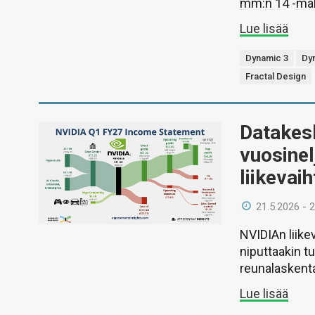
mm:n 14 -mall
Lue lisää
Dynamic 3
Dyn
Fractal Design
Datakesk
vuosinel
liikevai
21.5.2026 - 
NVIDIAn liike
niputtaakin t
reunalaskenta
Lue lisää