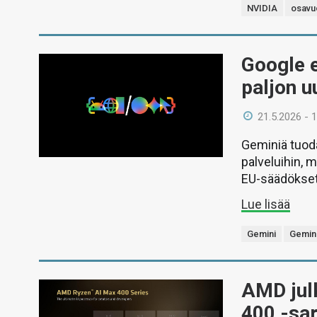
NVIDIA
osavu
Google e
paljon u
21.5.2026 - 
Geminiä tuoda
palveluihin,
EU-säädökset
Lue lisää
Gemini
Gemini
AMD jul
400 -sar