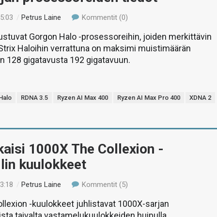
05:03
/
Petrus Laine
Kommentit (0)
stuvat Gorgon Halo -prosessoreihin, joiden merkittävin
 Strix Haloihin verrattuna on maksimi muistimäärän
n 128 gigatavusta 192 gigatavuun.
Halo
RDNA 3.5
Ryzen AI Max 400
Ryzen AI Max Pro 400
XDNA 2
kaisi 1000X The Collexion -
lin kuulokkeet
03:18
/
Petrus Laine
Kommentit (5)
lexion -kuulokkeet juhlistavat 1000X-sarjan
ta taivalta vastamelukuulokkeiden huipulla.