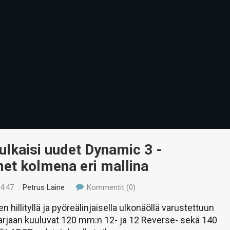
julkaisi uudet Dynamic 3 -
met kolmena eri mallina
04:47
/
Petrus Laine
Kommentit (0)
 hillityllä ja pyöreälinjaisella ulkonäöllä varustettuun
arjaan kuuluvat 120 mm:n 12- ja 12 Reverse- sekä 140