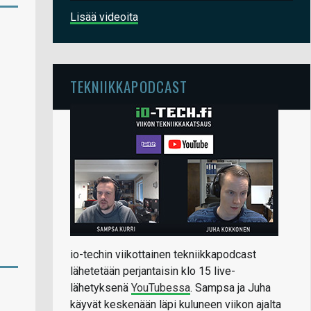
Lisää videoita
TEKNIIKKAPODCAST
io-techin viikottainen tekniikkapodcast
lähetetään perjantaisin klo 15 live-
lähetyksenä
YouTubessa
. Sampsa ja Juha
käyvät keskenään läpi kuluneen viikon ajalta