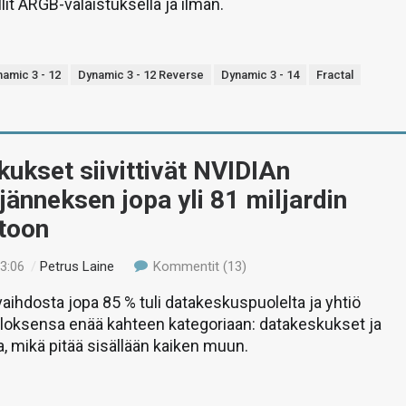
it ARGB-valaistuksella ja ilman.
amic 3 - 12
Dynamic 3 - 12 Reverse
Dynamic 3 - 14
Fractal
ukset siivittivät NVIDIAn
jänneksen jopa yli 81 miljardin
htoon
23:06
/
Petrus Laine
Kommentit (13)
vaihdosta jopa 85 % tuli datakeskuspuolelta ja yhtiö
uloksensa enää kahteen kategoriaan: datakeskukset ja
, mikä pitää sisällään kaiken muun.