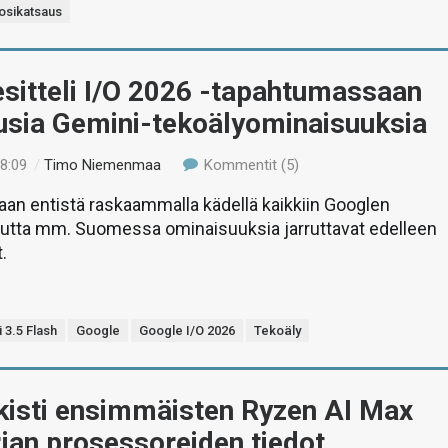
osikatsaus
sitteli I/O 2026 -tapahtumassaan
usia Gemini-tekoälyominaisuuksia
18:09
/
Timo Niemenmaa
Kommentit (5)
an entistä raskaammalla kädellä kaikkiin Googlen
 mutta mm. Suomessa ominaisuuksia jarruttavat edelleen
.
 3.5 Flash
Google
Google I/O 2026
Tekoäly
kisti ensimmäisten Ryzen AI Max
jan prosessoreiden tiedot