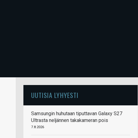
UUTISIA LYHYESTI
Samsungin huhutaan tiputtavan Galaxy S27
Ultrasta neljännen takakameran pois
7.8.2026