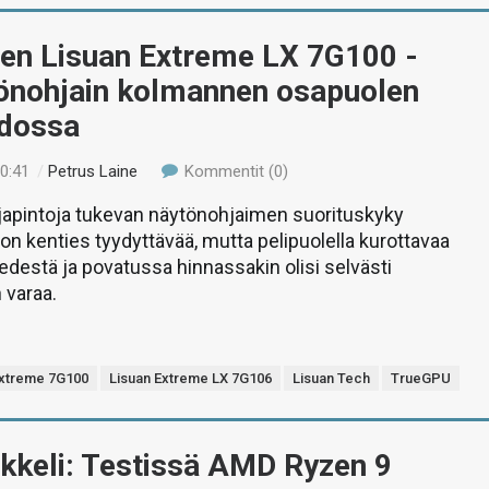
nen Lisuan Extreme LX 7G100 -
tönohjain kolmannen osapuolen
odossa
00:41
/
Petrus Laine
Kommentit (0)
japintoja tukevan näytönohjaimen suorituskyky
n kenties tyydyttävää, mutta pelipuolella kurottavaa
n edestä ja povatussa hinnassakin olisi selvästi
 varaa.
Extreme 7G100
Lisuan Extreme LX 7G106
Lisuan Tech
TrueGPU
ikkeli: Testissä AMD Ryzen 9