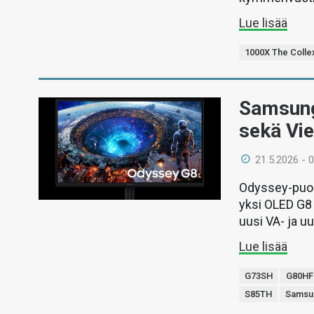
Lue lisää
1000X The Colle
Samsung 
sekä Vie
21.5.2026 - 
Odyssey-puole
yksi OLED G8 
uusi VA- ja uu
Lue lisää
G73SH
G80HF
S85TH
Samsu