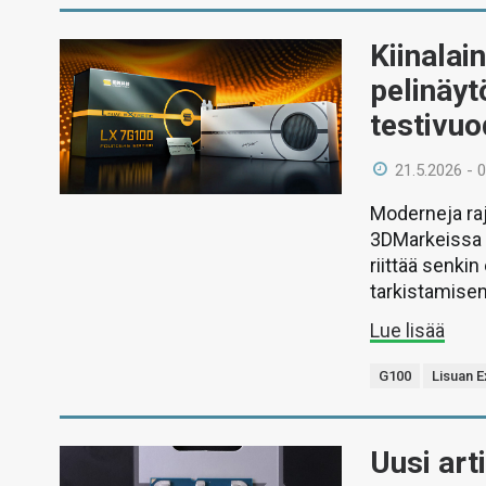
Kiinalai
pelinäy
testivu
21.5.2026 - 
Moderneja ra
3DMarkeissa o
riittää senki
tarkistamisen
Lue lisää
G100
Lisuan 
Uusi art