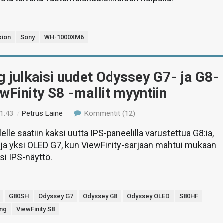
xion
Sony
WH-1000XM6
julkaisi uudet Odyssey G7- ja G8-
wFinity S8 -mallit myyntiin
01:43
/
Petrus Laine
Kommentit (12)
lle saatiin kaksi uutta IPS-paneelilla varustettua G8:ia,
ja yksi OLED G7, kun ViewFinity-sarjaan mahtui mukaan
si IPS-näyttö.
G80SH
Odyssey G7
Odyssey G8
Odyssey OLED
S80HF
ng
ViewFinity S8