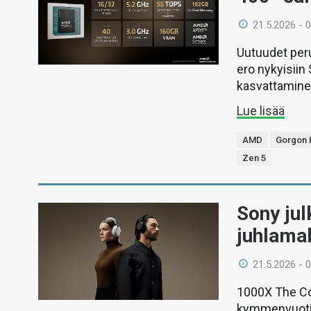
21.5.2026 - 
Uutuudet peru
ero nykyisiin
kasvattamine
Lue lisää
AMD
Gorgon 
Zen 5
Sony jul
juhlamal
21.5.2026 - 
1000X The Col
kymmenvuotis