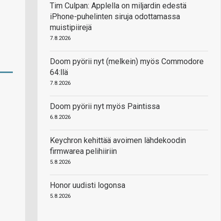
Tim Culpan: Applella on miljardin edestä
iPhone-puhelinten siruja odottamassa
muistipiirejä
7.8.2026
Doom pyörii nyt (melkein) myös Commodore
64:llä
7.8.2026
Doom pyörii nyt myös Paintissa
6.8.2026
Keychron kehittää avoimen lähdekoodin
firmwarea pelihiiriin
5.8.2026
Honor uudisti logonsa
5.8.2026